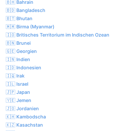
🇧🇭 Bahrain
🇧🇩 Bangladesch
🇧🇹 Bhutan
🇲🇲 Birma (Myanmar)
🇮🇴 Britisches Territorium im Indischen Ozean
🇧🇳 Brunei
🇬🇪 Georgien
🇮🇳 Indien
🇮🇩 Indonesien
🇮🇶 Irak
🇮🇱 Israel
🇯🇵 Japan
🇾🇪 Jemen
🇯🇴 Jordanien
🇰🇭 Kambodscha
🇰🇿 Kasachstan