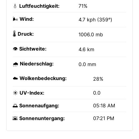
💧
Luftfeuchtigkeit:
71%
🌬️
Wind:
4.7 kph (359°)
🌡️
Druck:
1006.0 mb
👁️
Sichtweite:
4.6 km
🌧️
Niederschlag:
0.0 mm
☁️
Wolkenbedeckung:
28%
☀️
UV-Index:
0.0
🌅
Sonnenaufgang:
05:18 AM
🌇
Sonnenuntergang:
07:21 PM