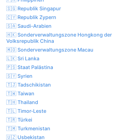
🇸🇬 Republik Singapur
🇨🇾 Republik Zypern
🇸🇦 Saudi-Arabien
🇭🇰 Sonderverwaltungszone Hongkong der
Volksrepublik China
🇲🇴 Sonderverwaltungszone Macau
🇱🇰 Sri Lanka
🇵🇸 Staat Palästina
🇸🇾 Syrien
🇹🇯 Tadschikistan
🇹🇼 Taiwan
🇹🇭 Thailand
🇹🇱 Timor-Leste
🇹🇷 Türkei
🇹🇲 Turkmenistan
🇺🇿 Usbekistan