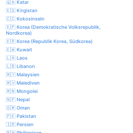
🇶🇦 Katar
🇰🇬 Kirgistan
🇨🇨 Kokosinseln
🇰🇵 Korea (Demokratische Volksrepublik,
Nordkorea)
🇰🇷 Korea (Republik Korea, Südkorea)
🇰🇼 Kuwait
🇱🇦 Laos
🇱🇧 Libanon
🇲🇾 Malaysien
🇲🇻 Malediven
🇲🇳 Mongolei
🇳🇵 Nepal
🇴🇲 Oman
🇵🇰 Pakistan
🇮🇷 Persien
🇵🇭 Philippinen