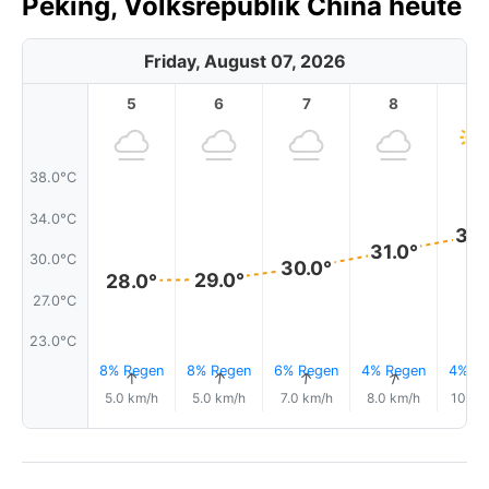
Peking, Volksrepublik China heute
Friday, August 07, 2026
5
6
7
8
9
38.0°C
34.0°C
33.
31.0°
30.0°C
30.0°
29.0°
28.0°
27.0°C
23.0°C
8% Regen
8% Regen
6% Regen
4% Regen
4% Re
↑
↑
↑
↑
5.0 km/h
5.0 km/h
7.0 km/h
8.0 km/h
10.0 