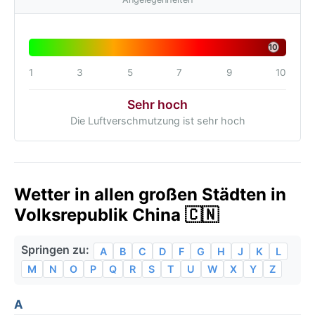
10
1
3
5
7
9
10
Sehr hoch
Die Luftverschmutzung ist sehr hoch
Wetter in allen großen Städten in
Volksrepublik China 🇨🇳
Springen zu:
A
B
C
D
F
G
H
J
K
L
M
N
O
P
Q
R
S
T
U
W
X
Y
Z
A