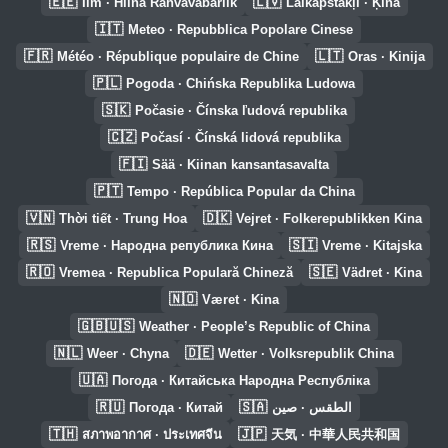
🇪🇪
🇱🇻
Ilm · Hiina Rahvavabariik
Laikapstākļi · Ķīna
🇮🇹
Meteo · Repubblica Popolare Cinese
🇫🇷
🇱🇹
Météo · République populaire de Chine
Oras · Kinija
🇵🇱
Pogoda · Chińska Republika Ludowa
🇸🇰
Počasie · Čínska ľudová republika
🇨🇿
Počasí · Čínská lidová republika
🇫🇮
Sää · Kiinan kansantasavalta
🇵🇹
Tempo · República Popular da China
🇻🇳
🇩🇰
Thời tiết · Trung Hoa
Vejret · Folkerepublikken Kina
🇷🇸
🇸🇮
Vreme · Народна република Кина
Vreme · Kitajska
🇷🇴
🇸🇪
Vremea · Republica Populară Chineză
Vädret · Kina
🇳🇴
Været · Kina
🇬🇧🇺🇸
Weather · People’s Republic of China
🇳🇱
🇩🇪
Weer · Chyna
Wetter · Volksrepublik China
🇺🇦
Погода · Китайська Народна Республіка
🇷🇺
🇸🇦
Погода · Китай
الطقس · صين
🇹🇭
🇯🇵
สภาพอากาศ · ประเทศจีน
天気 · 中華人民共和国