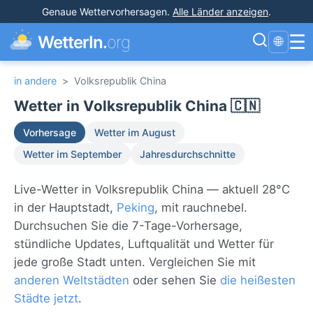
Genaue Wettervorhersagen
.
Alle Länder anzeigen
.
☰
WetterIn.
org
🌐
in andere
>
Volksrepublik China
Wetter in Volksrepublik China 🇨🇳
Vorhersage
Wetter im August
Wetter im September
Jahresdurchschnitte
Live-Wetter in Volksrepublik China — aktuell 28°C
in der Hauptstadt,
Peking
, mit rauchnebel.
Durchsuchen Sie die 7-Tage-Vorhersage,
stündliche Updates, Luftqualität und Wetter für
jede große Stadt unten. Vergleichen Sie mit
anderen Weltstädten
oder sehen Sie
die heißesten
Städte jetzt
.