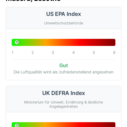
US EPA Index
Umweltschutzbehörde
1
1
2
3
4
5
6
Gut
Die Luftqualität wird als zufriedenstellend angesehen
UK DEFRA Index
Ministerium für Umwelt, Ernährung & ländliche
Angelegenheiten
1