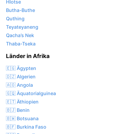
Hlotse
Butha-Buthe
Quthing
Teyateyaneng
Qacha’s Nek
Thaba-Tseka
Länder in Afrika
🇪🇬 Ägypten
🇩🇿 Algerien
🇦🇴 Angola
🇬🇶 Äquatorialguinea
🇪🇹 Äthiopien
🇧🇯 Benin
🇧🇼 Botsuana
🇧🇫 Burkina Faso