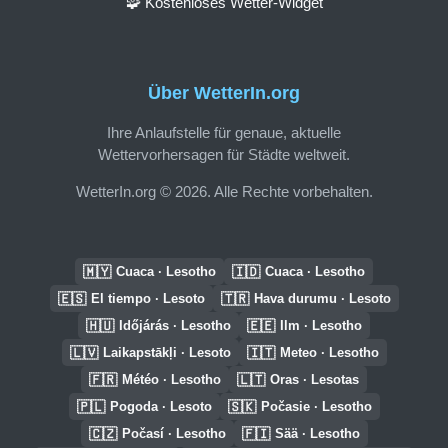
🧩 Kostenloses Wetter-Widget
Über WetterIn.org
Ihre Anlaufstelle für genaue, aktuelle
Wettervorhersagen für Städte weltweit.
WetterIn.org © 2026. Alle Rechte vorbehalten.
🇲🇾
🇮🇩
Cuaca · Lesotho
Cuaca · Lesotho
🇪🇸
🇹🇷
El tiempo · Lesoto
Hava durumu · Lesoto
🇭🇺
🇪🇪
Időjárás · Lesotho
Ilm · Lesotho
🇱🇻
🇮🇹
Laikapstākļi · Lesoto
Meteo · Lesotho
🇫🇷
🇱🇹
Météo · Lesotho
Oras · Lesotas
🇵🇱
🇸🇰
Pogoda · Lesoto
Počasie · Lesotho
🇨🇿
🇫🇮
Počasí · Lesotho
Sää · Lesotho