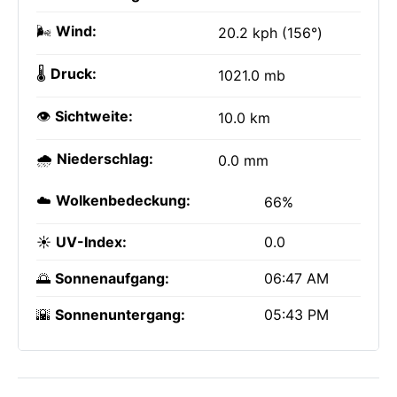
🌬️
Wind:
20.2 kph (156°)
🌡️
Druck:
1021.0 mb
👁️
Sichtweite:
10.0 km
🌧️
Niederschlag:
0.0 mm
☁️
Wolkenbedeckung:
66%
☀️
UV-Index:
0.0
🌅
Sonnenaufgang:
06:47 AM
🌇
Sonnenuntergang:
05:43 PM