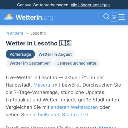
Genaue Wettervorhersagen
.
Alle Länder anzeigen
.
☰
WetterIn.
org
🌐
in andere
>
Lesotho
Wetter in Lesotho 🇱🇸
Vorhersage
Wetter im August
Wetter im September
Jahresdurchschnitte
Live-Wetter in Lesotho — aktuell 7°C in der
Hauptstadt,
Maseru
, mit bewölkt. Durchsuchen Sie
die 7-Tage-Vorhersage, stündliche Updates,
Luftqualität und Wetter für jede große Stadt unten.
Vergleichen Sie mit
anderen Weltstädten
oder
sehen Sie
die heißesten Städte jetzt
.