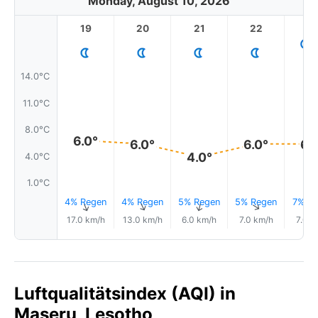
Monday, August 10, 2026
19
20
21
22
2
14.0°C
11.0°C
8.0°C
6.0°
6.0°
6.0°
6.
4.0°
4.0°C
1.0°C
4% Regen
4% Regen
5% Regen
5% Regen
7% Re
↑
↑
↑
↑
17.0 km/h
13.0 km/h
6.0 km/h
7.0 km/h
7.0 k
Luftqualitätsindex (AQI) in
Maseru, Lesotho