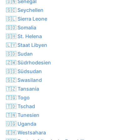
🇸🇳 Senegal
🇸🇨 Seychellen
🇸🇱 Sierra Leone
🇸🇴 Somalia
🇸🇭 St. Helena
🇱🇾 Staat Libyen
🇸🇩 Sudan
🇿🇼 Südrhodesien
🇸🇸 Südsudan
🇸🇿 Swasiland
🇹🇿 Tansania
🇹🇬 Togo
🇹🇩 Tschad
🇹🇳 Tunesien
🇺🇬 Uganda
🇪🇭 Westsahara