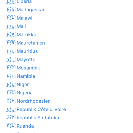
🇱🇷 Liberia
🇲🇬 Madagaskar
🇲🇼 Malawi
🇲🇱 Mali
🇲🇦 Marokko
🇲🇷 Mauretanien
🇲🇺 Mauritius
🇾🇹 Mayotte
🇲🇿 Mosambik
🇳🇦 Namibia
🇳🇪 Niger
🇳🇬 Nigeria
🇿🇲 Nordrhodesien
🇨🇮 Republik Côte d’Ivoire
🇿🇦 Republik Südafrika
🇷🇼 Ruanda