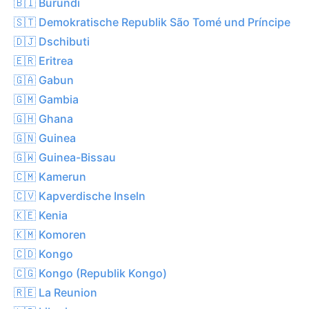
🇧🇮 Burundi
🇸🇹 Demokratische Republik São Tomé und Príncipe
🇩🇯 Dschibuti
🇪🇷 Eritrea
🇬🇦 Gabun
🇬🇲 Gambia
🇬🇭 Ghana
🇬🇳 Guinea
🇬🇼 Guinea-Bissau
🇨🇲 Kamerun
🇨🇻 Kapverdische Inseln
🇰🇪 Kenia
🇰🇲 Komoren
🇨🇩 Kongo
🇨🇬 Kongo (Republik Kongo)
🇷🇪 La Reunion