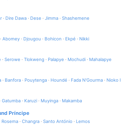
r
·
Dire Dawa
·
Dese
·
Jimma
·
Shashemene
·
Abomey
·
Djougou
·
Bohicon
·
Ekpé
·
Nikki
e
·
Serowe
·
Tlokweng
·
Palapye
·
Mochudi
·
Mahalapye
a
·
Banfora
·
Pouytenga
·
Houndé
·
Fada N'Gourma
·
Nioko I
·
Gatumba
·
Karuzi
·
Muyinga
·
Makamba
und Príncipe
·
Rosema
·
Changra
·
Santo António
·
Lemos