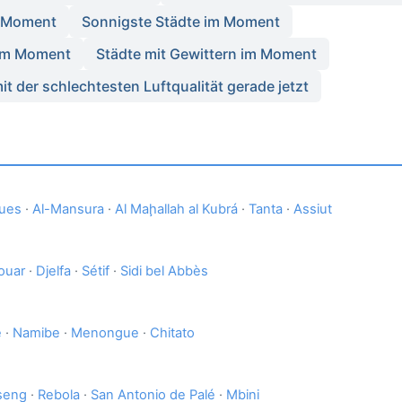
m Moment
Sonnigste Städte im Moment
 im Moment
Städte mit Gewittern im Moment
it der schlechtesten Luftqualität gerade jetzt
ues
·
Al-Mansura
·
Al Maḩallah al Kubrá
·
Tanta
·
Assiut
ouar
·
Djelfa
·
Sétif
·
Sidi bel Abbès
e
·
Namibe
·
Menongue
·
Chitato
seng
·
Rebola
·
San Antonio de Palé
·
Mbini