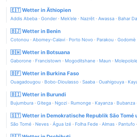
🇪🇹 Wetter in Äthiopien
Addis Abeba
·
Gonder
·
Mek’ele
·
Nazrēt
·
Awassa
·
Bahar Da
🇧🇯 Wetter in Benin
Cotonou
·
Abomey-Calavi
·
Porto Novo
·
Parakou
·
Godomè
🇧🇼 Wetter in Botsuana
Gaborone
·
Francistown
·
Mogoditshane
·
Maun
·
Molepolol
🇧🇫 Wetter in Burkina Faso
Ouagadougou
·
Bobo-Dioulasso
·
Saaba
·
Ouahigouya
·
Kay
🇧🇮 Wetter in Burundi
Bujumbura
·
Gitega
·
Ngozi
·
Rumonge
·
Kayanza
·
Bubanza
🇸🇹 Wetter in Demokratische Republik São Tomé 
São Tomé
·
Neves
·
Água Izé
·
Folha Fede
·
Almas
·
Pantufo
🇩🇯 Wetter in Dschibuti