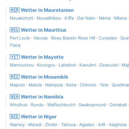
🇲🇷 Wetter in Mauretanien
Nouakchott
·
Nouadhibou
·
Kiffa
·
Dar Naim
·
Néma
·
Mbera
🇲🇺 Wetter in Mauritius
Port Louis
·
Vacoas
·
Beau Bassin-Rose Hill
·
Curepipe
·
Qua
Flacq
🇾🇹 Wetter in Mayotte
Mamoutzou
·
Koungou
·
Labattoir
·
Kaouéni
·
Dzaoudzi
·
Maj
🇲🇿 Wetter in Mosambik
Maputo
·
Matola
·
Nampula
·
Beira
·
Chimoio
·
Tete
·
Quelima
🇳🇦 Wetter in Namibia
Windhuk
·
Rundu
·
Walfischbucht
·
Swakopmund
·
Oshakati
🇳🇪 Wetter in Niger
Niamey
·
Maradi
·
Zinder
·
Tahoua
·
Agadez
·
Arlit
·
Alaghsas