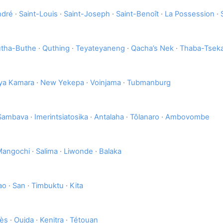
ndré
·
Saint-Louis
·
Saint-Joseph
·
Saint-Benoît
·
La Possession
·
tha-Buthe
·
Quthing
·
Teyateyaneng
·
Qacha’s Nek
·
Thaba-Tsek
ya Kamara
·
New Yekepa
·
Voinjama
·
Tubmanburg
Sambava
·
Imerintsiatosika
·
Antalaha
·
Tôlanaro
·
Ambovombe
Mangochi
·
Salima
·
Liwonde
·
Balaka
ao
·
San
·
Timbuktu
·
Kita
ès
·
Oujda
·
Kenitra
·
Tétouan