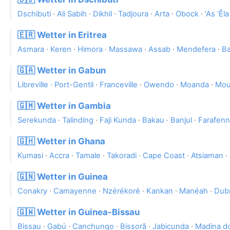
Dschibuti
·
Ali Sabih
·
Dikhil
·
Tadjoura
·
Arta
·
Obock
·
‘As ‘Êla
🇪🇷 Wetter in Eritrea
Asmara
·
Keren
·
Himora
·
Massawa
·
Assab
·
Mendefera
·
Ba
🇬🇦 Wetter in Gabun
Libreville
·
Port-Gentil
·
Franceville
·
Owendo
·
Moanda
·
Mou
🇬🇲 Wetter in Gambia
Serekunda
·
Talinding
·
Faji Kunda
·
Bakau
·
Banjul
·
Farafenn
🇬🇭 Wetter in Ghana
Kumasi
·
Accra
·
Tamale
·
Takoradi
·
Cape Coast
·
Atsiaman
·
🇬🇳 Wetter in Guinea
Conakry
·
Camayenne
·
Nzérékoré
·
Kankan
·
Manéah
·
Dub
🇬🇼 Wetter in Guinea-Bissau
Bissau
·
Gabú
·
Canchungo
·
Bissorã
·
Jabicunda
·
Madina d