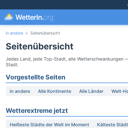
WetterIn.
org
in andere
>
Seitenübersicht
Seitenübersicht
Jedes Land, jede Top-Stadt, alle Wetterschwankungen — e
Stadt.
Vorgestellte Seiten
in andere
Alle Kontinente
Alle Länder
Welt-H
Wetterextreme jetzt
Heißeste Städte der Welt im Moment
Kälteste Städ