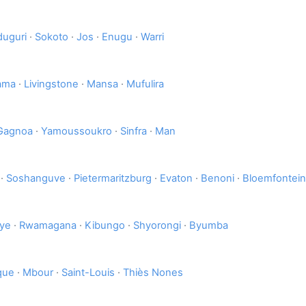
duguri
·
Sokoto
·
Jos
·
Enugu
·
Warri
ama
·
Livingstone
·
Mansa
·
Mufulira
Gagnoa
·
Yamoussoukro
·
Sinfra
·
Man
·
Soshanguve
·
Pietermaritzburg
·
Evaton
·
Benoni
·
Bloemfontein
ye
·
Rwamagana
·
Kibungo
·
Shyorongi
·
Byumba
que
·
Mbour
·
Saint-Louis
·
Thiès Nones