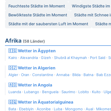
Feuchteste Städte im Moment
Windigste Städte i
Bewölkteste Städte im Moment
Städte mit Schnee
Städte mit der saubersten Luft im Moment
Städte m
Afrika
(58 Länder)
🇪🇬 Wetter in Ägypten
Kairo
·
Alexandria
·
Gizeh
·
Shubrā al Khaymah
·
Port Said
·
S
🇩🇿 Wetter in Algerien
Algier
·
Oran
·
Constantine
·
Annaba
·
Blida
·
Batna
·
Bab Ezz
🇦🇴 Wetter in Angola
Luanda
·
Lubango
·
Benguela
·
Saurimo
·
Lobito
·
Kuito
·
Uíg
🇬🇶 Wetter in Äquatorialguinea
Bata
·
Ebebiyin
·
Aconibe
·
Luba
·
Mongomo
·
Aual
·
Mikome