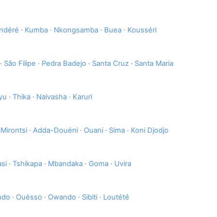
ndéré
·
Kumba
·
Nkongsamba
·
Buea
·
Kousséri
·
São Filipe
·
Pedra Badejo
·
Santa Cruz
·
Santa Maria
yu
·
Thika
·
Naivasha
·
Karuri
·
Mirontsi
·
Adda-Douéni
·
Ouani
·
Sima
·
Koni Djodjo
asi
·
Tshikapa
·
Mbandaka
·
Goma
·
Uvira
ndo
·
Ouésso
·
Owando
·
Sibiti
·
Loutété