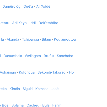
·
Damêrdjôg
·
Ouê‘a
·
‘Ali ‘Addé
rentu
·
Adi Keyh
·
Iddi
·
Dek’emhāre
ila
·
Akanda
·
Tchibanga
·
Bitam
·
Koulamoutou
i
·
Busumbala
·
Welingara
·
Brufut
·
Sanchaba
Ashaiman
·
Koforidua
·
Sekondi-Takoradi
·
Ho
réka
·
Kindia
·
Siguiri
·
Kamsar
·
Labé
o Boé
·
Bolama
·
Cacheu
·
Bula
·
Farim