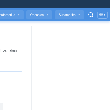
.
🌐
ordamerika
Ozeanien
Südamerika
▾
▼
▼
▼
t zu einer