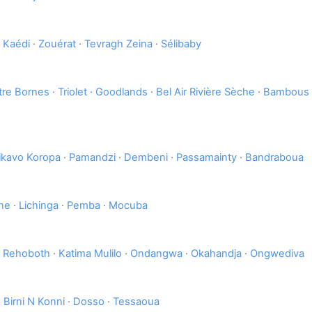
·
Kaédi
·
Zouérat
·
Tevragh Zeina
·
Sélibaby
tre Bornes
·
Triolet
·
Goodlands
·
Bel Air Rivière Sèche
·
Bambous
ikavo Koropa
·
Pamandzi
·
Dembeni
·
Passamainty
·
Bandraboua
ne
·
Lichinga
·
Pemba
·
Mocuba
·
Rehoboth
·
Katima Mulilo
·
Ondangwa
·
Okahandja
·
Ongwediva
·
Birni N Konni
·
Dosso
·
Tessaoua