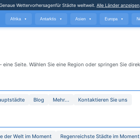
Genaue Wettervorhersagen
für Städte weltweit
.
Alle Länder anzeigen
Afrika
Antarktis
Asien
Europa
N
▼
▼
▼
▼
ine Seite. Wählen Sie eine Region oder springen Sie direk
auptstädte
Blog
Mehr...
Kontaktieren Sie uns
te der Welt im Moment
Regenreichste Städte im Moment