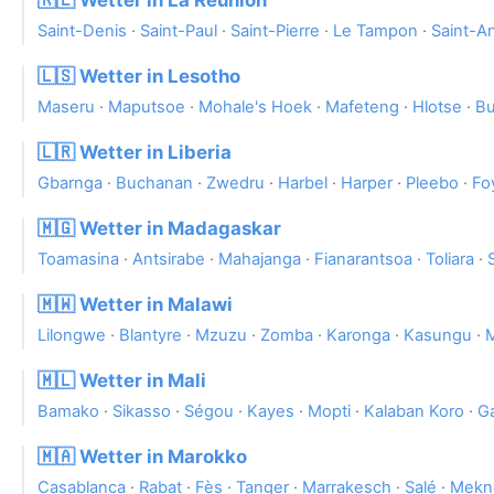
🇷🇪 Wetter in La Reunion
Saint-Denis
·
Saint-Paul
·
Saint-Pierre
·
Le Tampon
·
Saint-A
🇱🇸 Wetter in Lesotho
Maseru
·
Maputsoe
·
Mohale's Hoek
·
Mafeteng
·
Hlotse
·
Bu
🇱🇷 Wetter in Liberia
Gbarnga
·
Buchanan
·
Zwedru
·
Harbel
·
Harper
·
Pleebo
·
Fo
🇲🇬 Wetter in Madagaskar
Toamasina
·
Antsirabe
·
Mahajanga
·
Fianarantsoa
·
Toliara
·
🇲🇼 Wetter in Malawi
Lilongwe
·
Blantyre
·
Mzuzu
·
Zomba
·
Karonga
·
Kasungu
·
🇲🇱 Wetter in Mali
Bamako
·
Sikasso
·
Ségou
·
Kayes
·
Mopti
·
Kalaban Koro
·
G
🇲🇦 Wetter in Marokko
Casablanca
·
Rabat
·
Fès
·
Tanger
·
Marrakesch
·
Salé
·
Mekn