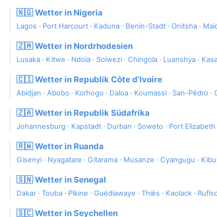
🇳🇬 Wetter in Nigeria
Lagos
·
Port Harcourt
·
Kaduna
·
Benin-Stadt
·
Onitsha
·
Mai
🇿🇲 Wetter in Nordrhodesien
Lusaka
·
Kitwe
·
Ndola
·
Solwezi
·
Chingola
·
Luanshya
·
Kas
🇨🇮 Wetter in Republik Côte d’Ivoire
Abidjan
·
Abobo
·
Korhogo
·
Daloa
·
Koumassi
·
San-Pédro
·
🇿🇦 Wetter in Republik Südafrika
Johannesburg
·
Kapstadt
·
Durban
·
Soweto
·
Port Elizabeth
🇷🇼 Wetter in Ruanda
Gisenyi
·
Nyagatare
·
Gitarama
·
Musanze
·
Cyangugu
·
Kibu
🇸🇳 Wetter in Senegal
Dakar
·
Touba
·
Pikine
·
Guédiawaye
·
Thiès
·
Kaolack
·
Rufis
🇸🇨 Wetter in Seychellen