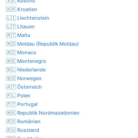
🇽🇰 Kosovo
🇭🇷 Kroatien
🇱🇮 Liechtenstein
🇱🇹 Litauen
🇲🇹 Malta
🇲🇩 Moldau (Republik Moldau)
🇲🇨 Monaco
🇲🇪 Montenegro
🇳🇱 Niederlande
🇳🇴 Norwegen
🇦🇹 Österreich
🇵🇱 Polen
🇵🇹 Portugal
🇲🇰 Republik Nordmazedonien
🇷🇴 Rumänien
🇷🇺 Russland