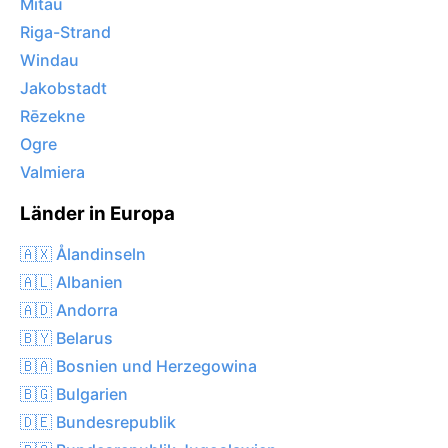
Mitau
Riga-Strand
Windau
Jakobstadt
Rēzekne
Ogre
Valmiera
Länder in Europa
🇦🇽 Ålandinseln
🇦🇱 Albanien
🇦🇩 Andorra
🇧🇾 Belarus
🇧🇦 Bosnien und Herzegowina
🇧🇬 Bulgarien
🇩🇪 Bundesrepublik