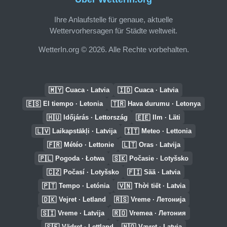
Ihre Anlaufstelle für genaue, aktuelle
Wettervorhersagen für Städte weltweit.
WetterIn.org © 2026. Alle Rechte vorbehalten.
🇲🇾
🇮🇩
Cuaca · Latvia
Cuaca · Latvia
🇪🇸
🇹🇷
El tiempo · Letonia
Hava durumu · Letonya
🇭🇺
🇪🇪
Időjárás · Lettország
Ilm · Läti
🇱🇻
🇮🇹
Laikapstākļi · Latvija
Meteo · Lettonia
🇫🇷
🇱🇹
Météo · Lettonie
Oras · Latvija
🇵🇱
🇸🇰
Pogoda · Łotwa
Počasie · Lotyšsko
🇨🇿
🇫🇮
Počasí · Lotyšsko
Sää · Latvia
🇵🇹
🇻🇳
Tempo · Letónia
Thời tiết · Latvia
🇩🇰
🇷🇸
Vejret · Letland
Vreme · Летонија
🇸🇮
🇷🇴
Vreme · Latvija
Vremea · Летония
🇸🇪
🇳🇴
Vädret · Lettland
Været · Latvia