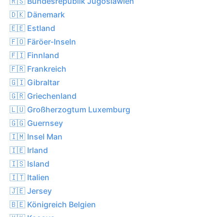
🇷🇸 Bundesrepublik Jugoslawien
🇩🇰 Dänemark
🇪🇪 Estland
🇫🇴 Färöer-Inseln
🇫🇮 Finnland
🇫🇷 Frankreich
🇬🇮 Gibraltar
🇬🇷 Griechenland
🇱🇺 Großherzogtum Luxemburg
🇬🇬 Guernsey
🇮🇲 Insel Man
🇮🇪 Irland
🇮🇸 Island
🇮🇹 Italien
🇯🇪 Jersey
🇧🇪 Königreich Belgien