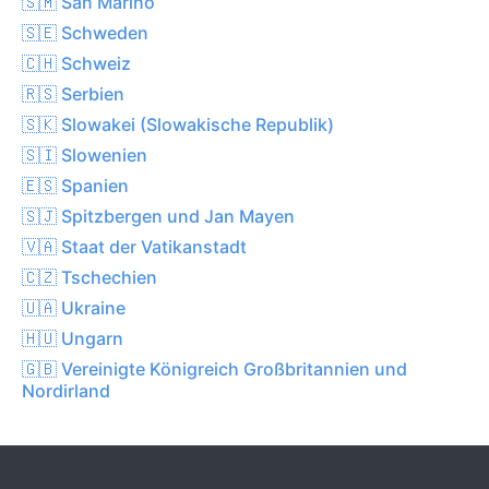
🇸🇲 San Marino
🇸🇪 Schweden
🇨🇭 Schweiz
🇷🇸 Serbien
🇸🇰 Slowakei (Slowakische Republik)
🇸🇮 Slowenien
🇪🇸 Spanien
🇸🇯 Spitzbergen und Jan Mayen
🇻🇦 Staat der Vatikanstadt
🇨🇿 Tschechien
🇺🇦 Ukraine
🇭🇺 Ungarn
🇬🇧 Vereinigte Königreich Großbritannien und
Nordirland