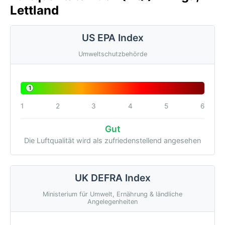
Lettland
US EPA Index
Umweltschutzbehörde
1
1
2
3
4
5
6
Gut
Die Luftqualität wird als zufriedenstellend angesehen
UK DEFRA Index
Ministerium für Umwelt, Ernährung & ländliche
Angelegenheiten