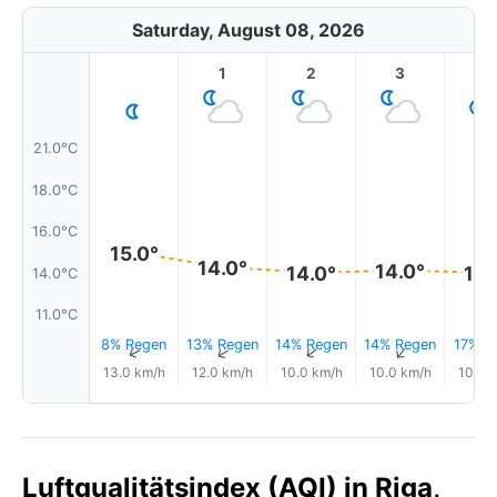
Saturday, August 08, 2026
1
2
3
4
21.0°C
18.0°C
16.0°C
15.0°
14.0°
14.0°
14.0°
14.
14.0°C
11.0°C
8% Regen
13% Regen
14% Regen
14% Regen
17% R
↑
↑
↑
↑
13.0 km/h
12.0 km/h
10.0 km/h
10.0 km/h
10.0 
Luftqualitätsindex (AQI) in Riga,