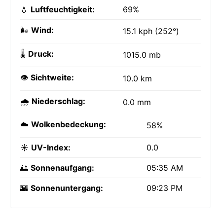
💧
Luftfeuchtigkeit:
69%
🌬️
Wind:
15.1 kph (252°)
🌡️
Druck:
1015.0 mb
👁️
Sichtweite:
10.0 km
🌧️
Niederschlag:
0.0 mm
☁️
Wolkenbedeckung:
58%
☀️
UV-Index:
0.0
🌅
Sonnenaufgang:
05:35 AM
🌇
Sonnenuntergang:
09:23 PM