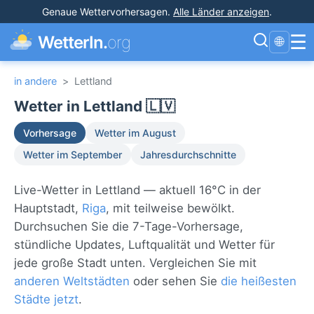
Genaue Wettervorhersagen
.
Alle Länder anzeigen
.
☰
WetterIn.
org
🌐
in andere
>
Lettland
Wetter in Lettland 🇱🇻
Vorhersage
Wetter im August
Wetter im September
Jahresdurchschnitte
Live-Wetter in Lettland — aktuell 16°C in der
Hauptstadt,
Riga
, mit teilweise bewölkt.
Durchsuchen Sie die 7-Tage-Vorhersage,
stündliche Updates, Luftqualität und Wetter für
jede große Stadt unten. Vergleichen Sie mit
anderen Weltstädten
oder sehen Sie
die heißesten
Städte jetzt
.