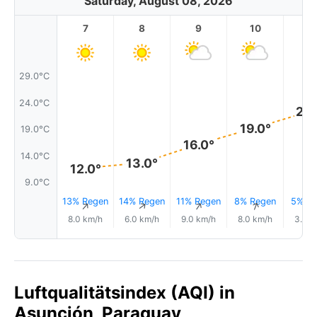
Saturday, August 08, 2026
7
8
9
10
11
29.0°C
24.0°C
22.
19.0°
19.0°C
16.0°
14.0°C
13.0°
12.0°
9.0°C
13% Regen
14% Regen
11% Regen
8% Regen
5% Re
↑
↑
↑
↑
8.0 km/h
6.0 km/h
9.0 km/h
8.0 km/h
3.0 k
Luftqualitätsindex (AQI) in
Asunción, Paraguay