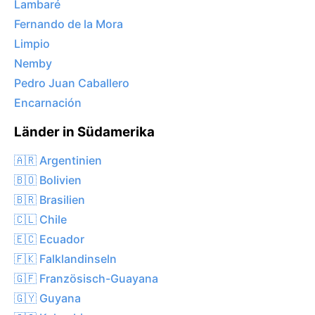
Lambaré
Fernando de la Mora
Limpio
Nemby
Pedro Juan Caballero
Encarnación
Länder in Südamerika
🇦🇷 Argentinien
🇧🇴 Bolivien
🇧🇷 Brasilien
🇨🇱 Chile
🇪🇨 Ecuador
🇫🇰 Falklandinseln
🇬🇫 Französisch-Guayana
🇬🇾 Guyana