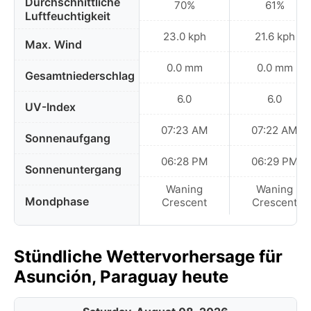
Durchschnittliche
70%
61%
Luftfeuchtigkeit
23.0 kph
21.6 kph
Max. Wind
0.0 mm
0.0 mm
Gesamtniederschlag
6.0
6.0
UV-Index
07:23 AM
07:22 AM
Sonnenaufgang
06:28 PM
06:29 PM
Sonnenuntergang
Waning
Waning
Mondphase
Crescent
Crescent
Stündliche Wettervorhersage für
Asunción, Paraguay heute