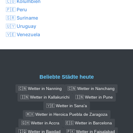
🇨🇴 Kolumbien
🇵🇪 Peru
🇸🇷 Suriname
🇺🇾 Uruguay
🇻🇪 Venezuela
Beliebte Städte heute
🇨🇳 Wetter in Nanning
🇨🇳 Wetter in Nanchang
🇮🇳 Wetter in Kallakurichi
🇮🇳 Wetter in Pune
🇾🇪 Wetter in Sana'a
🇲🇽 Wetter in Heroica Puebla de Zaragoza
🇬🇭 Wetter in Accra
🇪🇸 Wetter in Barcelona
🇮🇶 Wetter in Bagdad
🇵🇰 Wetter in Faisalabad