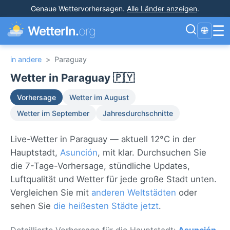
Genaue Wettervorhersagen
.
Alle Länder anzeigen
.
☰
WetterIn.
org
🌐
in andere
>
Paraguay
Wetter in Paraguay 🇵🇾
Vorhersage
Wetter im August
Wetter im September
Jahresdurchschnitte
Live-Wetter in Paraguay — aktuell 12°C in der
Hauptstadt,
Asunción
, mit klar. Durchsuchen Sie
die 7-Tage-Vorhersage, stündliche Updates,
Luftqualität und Wetter für jede große Stadt unten.
Vergleichen Sie mit
anderen Weltstädten
oder
sehen Sie
die heißesten Städte jetzt
.