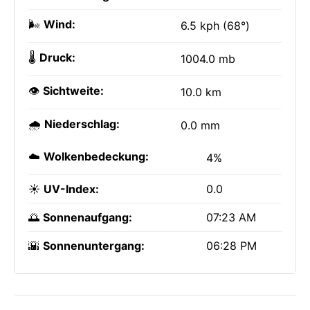
🌬️
Wind:
6.5 kph (68°)
🌡️
Druck:
1004.0 mb
👁️
Sichtweite:
10.0 km
🌧️
Niederschlag:
0.0 mm
☁️
Wolkenbedeckung:
4%
☀️
UV-Index:
0.0
🌅
Sonnenaufgang:
07:23 AM
🌇
Sonnenuntergang:
06:28 PM