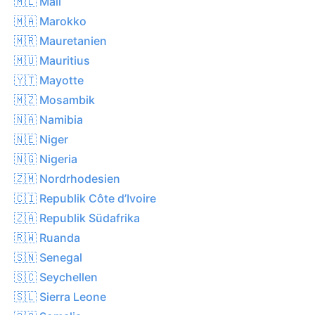
🇲🇱 Mali
🇲🇦 Marokko
🇲🇷 Mauretanien
🇲🇺 Mauritius
🇾🇹 Mayotte
🇲🇿 Mosambik
🇳🇦 Namibia
🇳🇪 Niger
🇳🇬 Nigeria
🇿🇲 Nordrhodesien
🇨🇮 Republik Côte d’Ivoire
🇿🇦 Republik Südafrika
🇷🇼 Ruanda
🇸🇳 Senegal
🇸🇨 Seychellen
🇸🇱 Sierra Leone