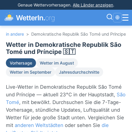
Genaue Wettervorhersagen
.
Alle Länder anzeigen
.
☰
WetterIn.
org
🌐
in andere
>
Demokratische Republik São Tomé und Príncipe
Wetter in Demokratische Republik São
Tomé und Príncipe 🇸🇹
Vorhersage
Wetter im August
Wetter im September
Jahresdurchschnitte
Live-Wetter in Demokratische Republik São Tomé
und Príncipe — aktuell 23°C in der Hauptstadt,
São
Tomé
, mit bewölkt. Durchsuchen Sie die 7-Tage-
Vorhersage, stündliche Updates, Luftqualität und
Wetter für jede große Stadt unten. Vergleichen Sie
mit
anderen Weltstädten
oder sehen Sie
die