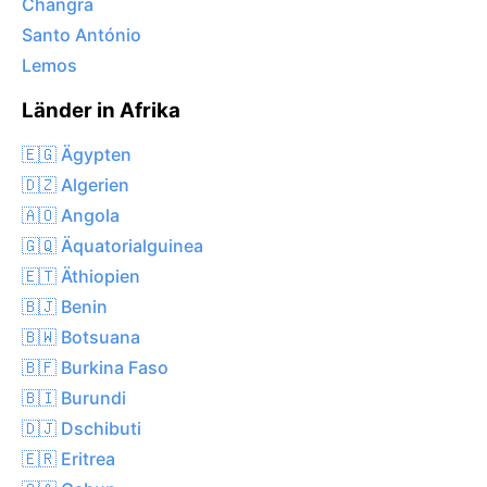
Changra
Santo António
Lemos
Länder in Afrika
🇪🇬 Ägypten
🇩🇿 Algerien
🇦🇴 Angola
🇬🇶 Äquatorialguinea
🇪🇹 Äthiopien
🇧🇯 Benin
🇧🇼 Botsuana
🇧🇫 Burkina Faso
🇧🇮 Burundi
🇩🇯 Dschibuti
🇪🇷 Eritrea