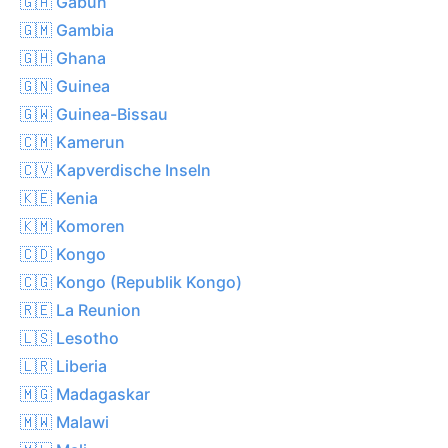
🇬🇦 Gabun
🇬🇲 Gambia
🇬🇭 Ghana
🇬🇳 Guinea
🇬🇼 Guinea-Bissau
🇨🇲 Kamerun
🇨🇻 Kapverdische Inseln
🇰🇪 Kenia
🇰🇲 Komoren
🇨🇩 Kongo
🇨🇬 Kongo (Republik Kongo)
🇷🇪 La Reunion
🇱🇸 Lesotho
🇱🇷 Liberia
🇲🇬 Madagaskar
🇲🇼 Malawi