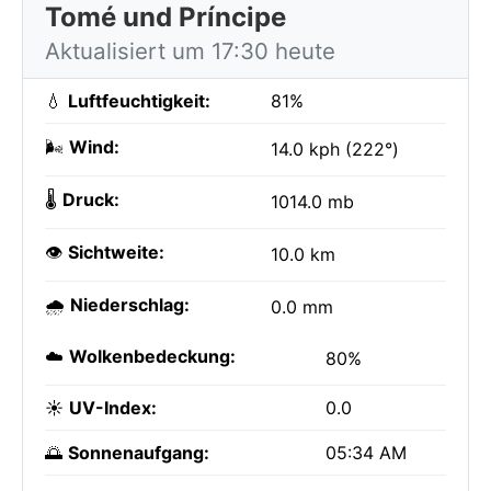
Tomé und Príncipe
Aktualisiert um 17:30 heute
💧
Luftfeuchtigkeit:
81%
🌬️
Wind:
14.0 kph (222°)
🌡️
Druck:
1014.0 mb
👁️
Sichtweite:
10.0 km
🌧️
Niederschlag:
0.0 mm
☁️
Wolkenbedeckung:
80%
☀️
UV-Index:
0.0
🌅
Sonnenaufgang:
05:34 AM