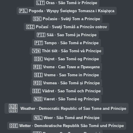
🇱🇹
Oras · São Tomé ir Príncipe
🇵🇱
Pogoda · Wyspy Świętego Tomasza i Książęca
🇸🇰
Počasie · Svätý Tom a Principe
🇨🇿
Počasí · Svatý Tomáš a Princův ostrov
🇫🇮
Sää · Sao Tomé ja Principe
🇵🇹
Tempo · São Tomé e Príncipe
🇻🇳
Thời tiết · Săo Tomé và Príncipe
🇩🇰
Vejret · Sao Tomé og Principe
🇷🇸
Vreme · Сао Томе и Принципе
🇸🇮
Vreme · Sao Tome in Principe
🇷🇴
Vremea · São Tomé și Príncipe
🇸🇪
Vädret · Sao Tomé och Principe
🇳🇴
Været · São Tomé og Príncipe
🇬🇧
Weather · Democratic Republic of Sao Tome and Principe
🇺🇸
🇳🇱
Weer · São Tomé and Príncipe
🇩🇪
Wetter · Demokratische Republik São Tomé und Príncipe