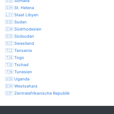
🇸🇴 Somalia
🇸🇭 St. Helena
🇱🇾 Staat Libyen
🇸🇩 Sudan
🇿🇼 Südrhodesien
🇸🇸 Südsudan
🇸🇿 Swasiland
🇹🇿 Tansania
🇹🇬 Togo
🇹🇩 Tschad
🇹🇳 Tunesien
🇺🇬 Uganda
🇪🇭 Westsahara
🇨🇫 Zentralafrikanische Republik