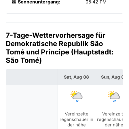
🌇
Sonnenuntergang:
05:42 PM
7-Tage-Wettervorhersage für
Demokratische Republik São
Tomé und Príncipe (Hauptstadt:
São Tomé)
Sat, Aug 08
Sun, Aug 09
Vereinzelte
Vereinzelte
regenschauer in
regenschauer i
der nähe
der nähe