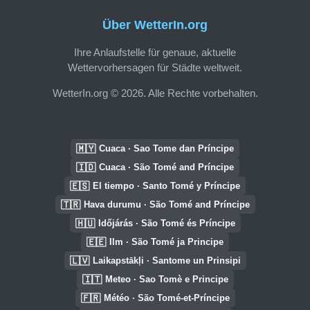
Über WetterIn.org
Ihre Anlaufstelle für genaue, aktuelle
Wettervorhersagen für Städte weltweit.
WetterIn.org © 2026. Alle Rechte vorbehalten.
🇲🇾
Cuaca · Sao Tome dan Príncipe
🇮🇩
Cuaca · São Tomé and Príncipe
🇪🇸
El tiempo · Santo Tomé y Príncipe
🇹🇷
Hava durumu · São Tomé and Príncipe
🇭🇺
Időjárás · São Tomé és Príncipe
🇪🇪
Ilm · São Tomé ja Principe
🇱🇻
Laikapstākļi · Santome un Prinsipi
🇮🇹
Meteo · Sao Tomè e Principe
🇫🇷
Météo · São Tomé-et-Príncipe