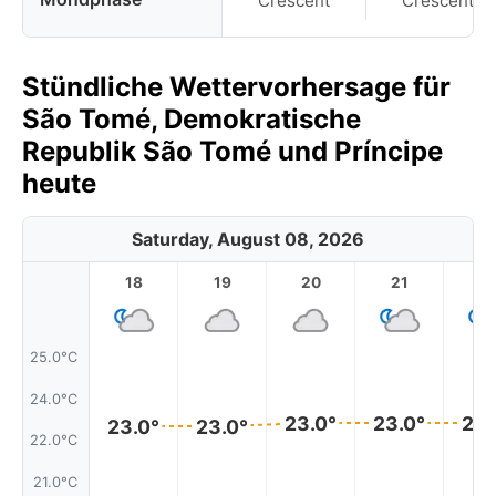
Crescent
Crescent
Stündliche Wettervorhersage für
São Tomé, Demokratische
Republik São Tomé und Príncipe
heute
Saturday, August 08, 2026
18
19
20
21
2
25.0°C
24.0°C
23.0°
23.0°
23.
23.0°
23.0°
22.0°C
21.0°C