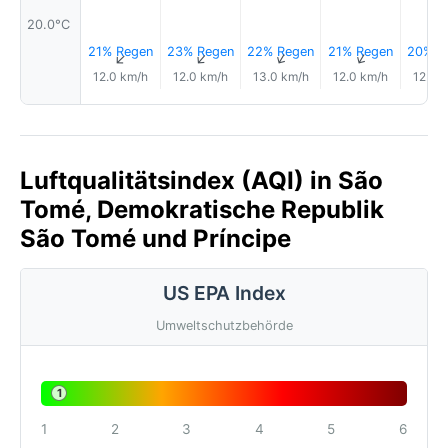
20.0°C
21% Regen
23% Regen
22% Regen
21% Regen
20% R
↑
↑
↑
↑
12.0 km/h
12.0 km/h
13.0 km/h
12.0 km/h
12.0 
Luftqualitätsindex (AQI) in São
Tomé, Demokratische Republik
São Tomé und Príncipe
US EPA Index
Umweltschutzbehörde
1
1
2
3
4
5
6