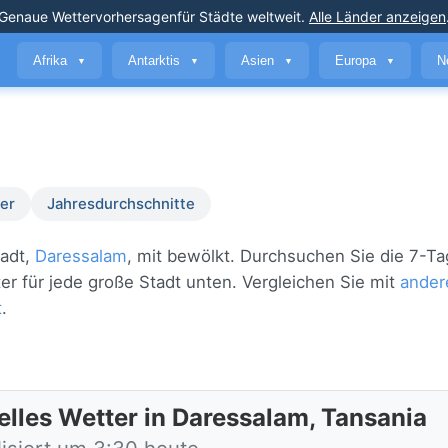
Genaue Wettervorhersagen
für Städte weltweit
.
Alle Länder anzeigen
Afrika
Antarktis
Asien
Europa
N
▼
▼
▼
▼
er
Jahresdurchschnitte
tadt,
Daressalam
, mit bewölkt. Durchsuchen Sie die 7-T
er für jede große Stadt unten. Vergleichen Sie mit
ander
t
.
elles Wetter in Daressalam, Tansania