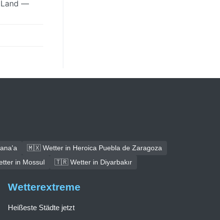
n Land —
Sana'a
🇲🇽 Wetter in Heroica Puebla de Zaragoza
tter in Mossul
🇹🇷 Wetter in Diyarbakır
Wetterextreme
Heißeste Städte jetzt