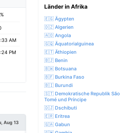
Länder in Afrika
6%
🇪🇬 Ägypten
🇩🇿 Algerien
0
🇦🇴 Angola
:33 AM
🇬🇶 Äquatorialguinea
🇪🇹 Äthiopien
:24 PM
🇧🇯 Benin
🇧🇼 Botsuana
🇧🇫 Burkina Faso
🇧🇮 Burundi
🇸🇹 Demokratische Republik São
Tomé und Príncipe
🇩🇯 Dschibuti
🇪🇷 Eritrea
, Aug 13
Fri, Aug 14
🇬🇦 Gabun
🇬🇲 Gambia