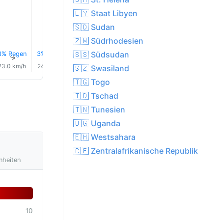
25.0°
🇱🇾 Staat Libyen
🇸🇩 Sudan
🇿🇼 Südrhodesien
🇸🇸 Südsudan
3% Regen
3% Regen
4% Regen
4% Regen
5% Regen
0.0 mm
↑
↑
↑
↑
↑
↑
23.0 km/h
24.0 km/h
23.0 km/h
21.0 km/h
18.0 km/h
15.0 km/
🇸🇿 Swasiland
🇹🇬 Togo
🇹🇩 Tschad
🇹🇳 Tunesien
🇺🇬 Uganda
🇪🇭 Westsahara
🇨🇫 Zentralafrikanische Republik
nheiten
10