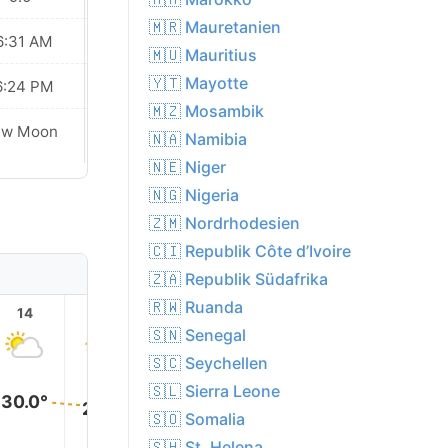
🇲🇷 Mauretanien
6:31 AM
06:31 AM
🇲🇺 Mauritius
🇾🇹 Mayotte
6:24 PM
06:24 PM
🇲🇿 Mosambik
Waxing
ew Moon
🇳🇦 Namibia
Crescent
🇳🇪 Niger
🇳🇬 Nigeria
🇿🇲 Nordrhodesien
🇨🇮 Republik Côte d’Ivoire
🇿🇦 Republik Südafrika
🇷🇼 Ruanda
14
15
16
17
18
19
🇸🇳 Senegal
🇸🇨 Seychellen
🇸🇱 Sierra Leone
30.0°
29.0°
28.0°
🇸🇴 Somalia
28.0°
26.0°
🇸🇭 St. Helena