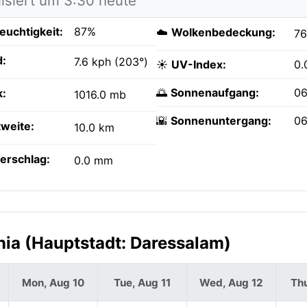
lisiert um 3:30 heute
feuchtigkeit:
87%
☁️
Wolkenbedeckung:
7
:
7.6 kph (203°)
☀️
UV-Index:
0.
🌅
Sonnenaufgang:
06
k:
1016.0 mb
🌇
Sonnenuntergang:
06
tweite:
10.0 km
erschlag:
0.0 mm
ia (Hauptstadt: Daressalam)
Mon, Aug 10
Tue, Aug 11
Wed, Aug 12
Thu