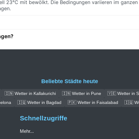
ell 23°C mit bewölkt. Die Bedingungen variieren im ganze
agen.
sagen?
Beliebte Städte heute
🇮🇳 Wetter in Kallakurichi
🇮🇳 Wetter in Pune
🇾🇪 Wetter in 
celona
🇮🇶 Wetter in Bagdad
🇵🇰 Wetter in Faisalabad
🇮🇶 We
Schnellzugriffe
Mehr...