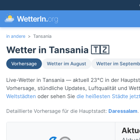
WetterIn.
org
in andere
>
Tansania
Wetter in Tansania 🇹🇿
Vorhersage
Wetter im August
Wetter im Septemb
Live-Wetter in Tansania — aktuell 23°C in der Haupts
Vorhersage, stündliche Updates, Luftqualität und Wett
Weltstädten
oder sehen Sie
die heißesten Städte jetz
Detaillierte Vorhersage für die Hauptstadt:
Daressalam
.
Aktu