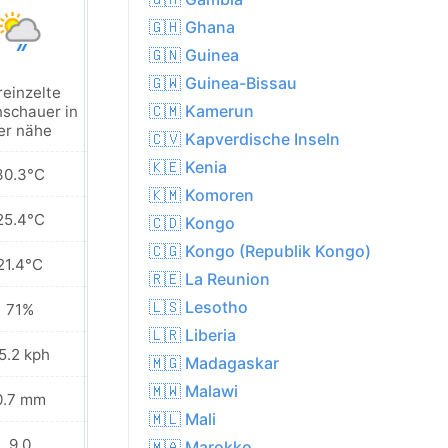
🇬🇭 Ghana
🇬🇳 Guinea
🇬🇼 Guinea-Bissau
reinzelte
Vereinzelte
🇨🇲 Kamerun
schauer in
regenschauer in
er nähe
der nähe
🇨🇻 Kapverdische Inseln
🇰🇪 Kenia
30.3°C
29.9°C
🇰🇲 Komoren
25.4°C
25.6°C
🇨🇩 Kongo
🇨🇬 Kongo (Republik Kongo)
21.4°C
22.0°C
🇷🇪 La Reunion
🇱🇸 Lesotho
71%
72%
🇱🇷 Liberia
5.2 kph
24.5 kph
🇲🇬 Madagaskar
🇲🇼 Malawi
0.7 mm
0.5 mm
🇲🇱 Mali
9.0
8.0
🇲🇦 Marokko