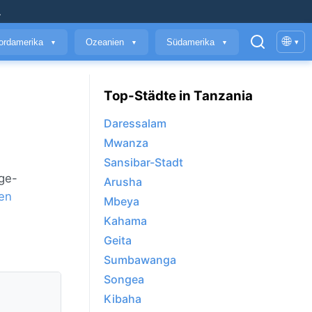
.
🌐
ordamerika
Ozeanien
Südamerika
▾
▼
▼
▼
Top-Städte in Tanzania
Daressalam
Mwanza
Sansibar-Stadt
age-
Arusha
en
Mbeya
Kahama
Geita
Sumbawanga
Songea
Kibaha