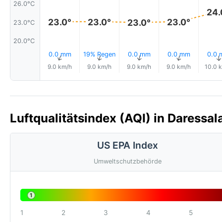
26.0°C
24.
23.0°
23.0°
23.0°
23.0°
23.0°C
20.0°C
0.0 mm
19% Regen
0.0 mm
0.0 mm
0.0
↑
↑
↑
↑
9.0 km/h
9.0 km/h
9.0 km/h
9.0 km/h
10.0 
Luftqualitätsindex (AQI) in Daressa
US EPA Index
Umweltschutzbehörde
1
1
2
3
4
5