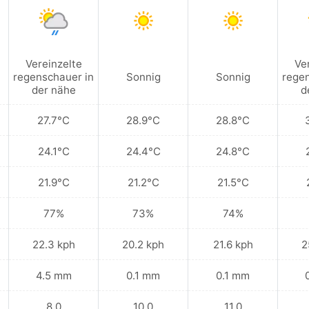
Vereinzelte
Ve
regenschauer in
Sonnig
Sonnig
regen
der nähe
d
27.7°C
28.9°C
28.8°C
24.1°C
24.4°C
24.8°C
21.9°C
21.2°C
21.5°C
77%
73%
74%
22.3 kph
20.2 kph
21.6 kph
2
4.5 mm
0.1 mm
0.1 mm
8.0
10.0
11.0