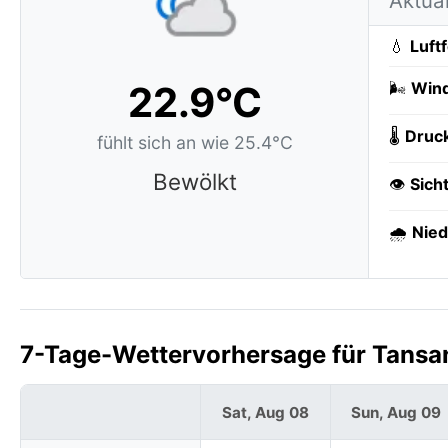
Aktua
💧
Luft
22.9°C
🌬️
Wind
🌡️
Druc
fühlt sich an wie 25.4°C
Bewölkt
👁️
Sich
🌧️
Nied
7-Tage-Wettervorhersage für Tansan
Sat, Aug 08
Sun, Aug 09