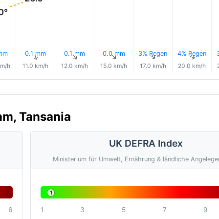
0°
 mm
0.1 mm
0.1 mm
0.0 mm
3% Regen
4% Regen
↑
↑
↑
↑
↑
↑
km/h
11.0 km/h
12.0 km/h
15.0 km/h
17.0 km/h
20.0 km/h
lam, Tansania
UK DEFRA Index
Ministerium für Umwelt, Ernährung & ländliche Angelege
1
6
1
3
5
7
9