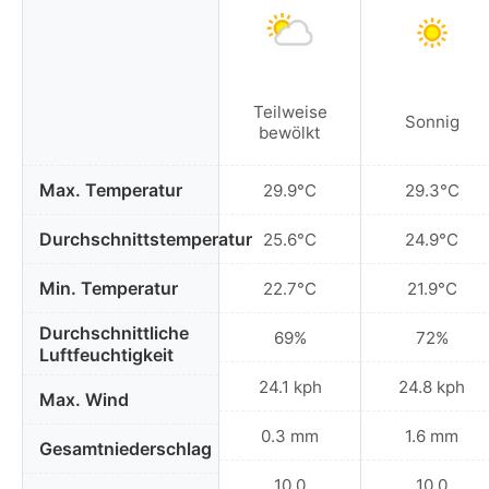
Teilweise
Sonnig
bewölkt
Max. Temperatur
29.9°C
29.3°C
Durchschnittstemperatur
25.6°C
24.9°C
Min. Temperatur
22.7°C
21.9°C
Durchschnittliche
69%
72%
Luftfeuchtigkeit
24.1 kph
24.8 kph
Max. Wind
0.3 mm
1.6 mm
Gesamtniederschlag
10.0
10.0