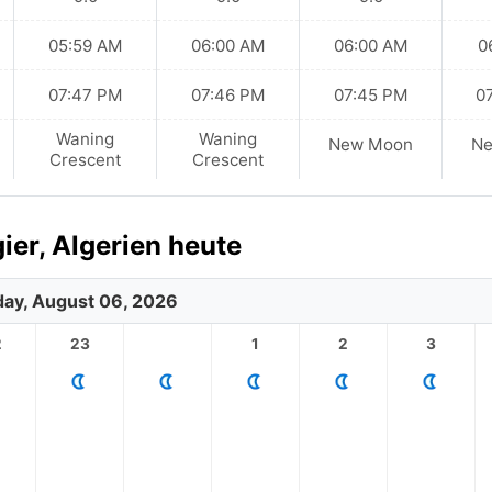
05:59 AM
06:00 AM
06:00 AM
0
07:47 PM
07:46 PM
07:45 PM
0
Waning
Waning
New Moon
N
Crescent
Crescent
ier, Algerien heute
ay, August 06, 2026
2
23
1
2
3