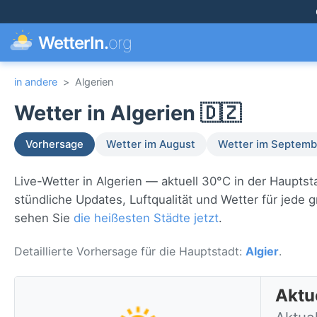
WetterIn.
org
in andere
>
Algerien
Wetter in Algerien 🇩🇿
Vorhersage
Wetter im August
Wetter im Septemb
Live-Wetter in Algerien — aktuell 30°C in der Hauptst
stündliche Updates, Luftqualität und Wetter für jede 
sehen Sie
die heißesten Städte jetzt
.
Detaillierte Vorhersage für die Hauptstadt:
Algier
.
Aktue