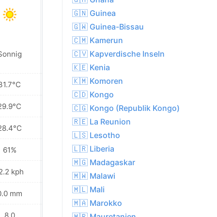
🇬🇳 Guinea
🇬🇼 Guinea-Bissau
🇨🇲 Kamerun
🇨🇻 Kapverdische Inseln
Sonnig
Sonnig
🇰🇪 Kenia
🇰🇲 Komoren
31.7°C
31.9°C
🇨🇩 Kongo
29.9°C
29.9°C
🇨🇬 Kongo (Republik Kongo)
🇷🇪 La Reunion
28.4°C
28.0°C
🇱🇸 Lesotho
🇱🇷 Liberia
61%
62%
🇲🇬 Madagaskar
2.2 kph
13.3 kph
🇲🇼 Malawi
🇲🇱 Mali
0.0 mm
0.0 mm
🇲🇦 Marokko
8.0
8.0
🇲🇷 Mauretanien