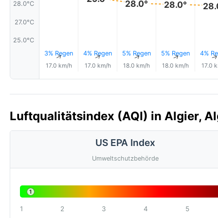
28.0°
28.0°
28.0°C
28.
27.0°C
25.0°C
3% Regen
4% Regen
5% Regen
5% Regen
4% Re
↑
↑
↑
↑
17.0 km/h
17.0 km/h
18.0 km/h
18.0 km/h
17.0 
Luftqualitätsindex (AQI) in Algier, A
US EPA Index
Umweltschutzbehörde
1
1
2
3
4
5