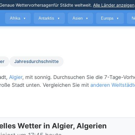
Genaue Wettervorhersagen
für Städte weltweit
.
Alle Länder anzeigen
Afrika
Antarktis
Asien
Europa
N
▼
▼
▼
▼
er
Jahresdurchschnitte
adt,
Algier
, mit sonnig. Durchsuchen Sie die 7-Tage-Vorh
große Stadt unten. Vergleichen Sie mit
anderen Weltstädt
lles Wetter in Algier, Algerien