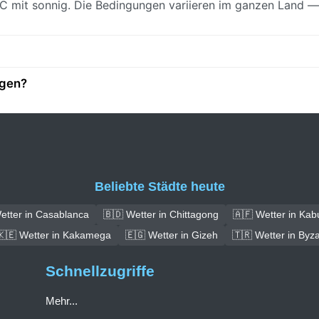
0°C mit sonnig. Die Bedingungen variieren im ganzen Land —
agen?
Beliebte Städte heute
etter in Casablanca
🇧🇩 Wetter in Chittagong
🇦🇫 Wetter in Kab
🇰🇪 Wetter in Kakamega
🇪🇬 Wetter in Gizeh
🇹🇷 Wetter in Byz
Schnellzugriffe
Mehr...