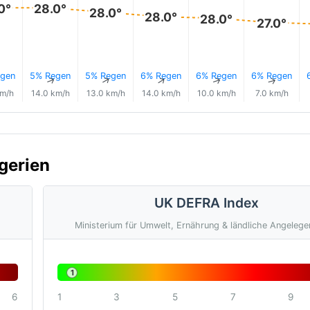
0°
28.0°
28.0°
28.0°
28.0°
27.0°
gen
5% Regen
5% Regen
6% Regen
6% Regen
6% Regen
↑
↑
↑
↑
↑
↑
km/h
14.0 km/h
13.0 km/h
14.0 km/h
10.0 km/h
7.0 km/h
lgerien
UK DEFRA Index
Ministerium für Umwelt, Ernährung & ländliche Angelege
1
6
1
3
5
7
9