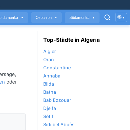
.
🌐
ordamerika
Ozeanien
Südamerika
▾
▼
▼
▼
Top-Städte in Algeria
Algier
Oran
Constantine
ersage,
Annaba
en
oder
Blida
Batna
Bab Ezzouar
Djelfa
Sétif
Sidi bel Abbès