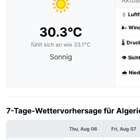
Aktual
💧
Luft
30.3°C
🌬️
Wind
🌡️
Druc
fühlt sich an wie 33.1°C
Sonnig
👁️
Sich
🌧️
Nied
7-Tage-Wettervorhersage für Algerie
Thu, Aug 06
Fri, Aug 07