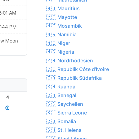
🇲🇺 Mauritius
6:01 AM
06:02 AM
🇾🇹 Mayotte
🇲🇿 Mosambik
7:44 PM
07:42 PM
🇳🇦 Namibia
ew Moon
New Moon
🇳🇪 Niger
🇳🇬 Nigeria
🇿🇲 Nordrhodesien
🇨🇮 Republik Côte d’Ivoire
🇿🇦 Republik Südafrika
🇷🇼 Ruanda
🇸🇳 Senegal
4
5
6
7
8
9
🇸🇨 Seychellen
🇸🇱 Sierra Leone
🇸🇴 Somalia
🇸🇭 St. Helena
🇱🇾 Staat Libyen