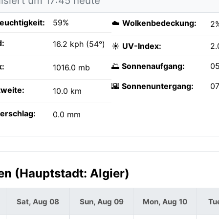
isiert um 17:45 heute
feuchtigkeit:
59%
☁️
Wolkenbedeckung:
2
:
16.2 kph (54°)
☀️
UV-Index:
2.
🌅
Sonnenaufgang:
0
k:
1016.0 mb
🌇
Sonnenuntergang:
07
tweite:
10.0 km
erschlag:
0.0 mm
n (Hauptstadt: Algier)
Sat, Aug 08
Sun, Aug 09
Mon, Aug 10
Tu