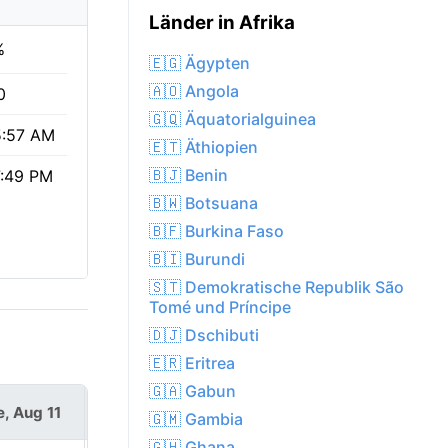
Länder in Afrika
%
🇪🇬 Ägypten
🇦🇴 Angola
0
🇬🇶 Äquatorialguinea
5:57 AM
🇪🇹 Äthiopien
🇧🇯 Benin
:49 PM
🇧🇼 Botsuana
🇧🇫 Burkina Faso
🇧🇮 Burundi
🇸🇹 Demokratische Republik São
Tomé und Príncipe
🇩🇯 Dschibuti
🇪🇷 Eritrea
🇬🇦 Gabun
e, Aug 11
Wed, Aug 12
🇬🇲 Gambia
🇬🇭 Ghana