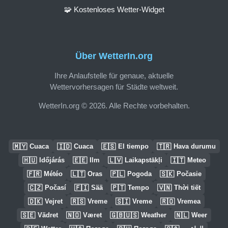
🧩 Kostenloses Wetter-Widget
Über WetterIn.org
Ihre Anlaufstelle für genaue, aktuelle
Wettervorhersagen für Städte weltweit.
WetterIn.org © 2026. Alle Rechte vorbehalten.
🇲🇾
🇮🇩
🇪🇸
🇹🇷
Cuaca
Cuaca
El tiempo
Hava durumu
🇭🇺
🇪🇪
🇱🇻
🇮🇹
Időjárás
Ilm
Laikapstākļi
Meteo
🇫🇷
🇱🇹
🇵🇱
🇸🇰
Météo
Oras
Pogoda
Počasie
🇨🇿
🇫🇮
🇵🇹
🇻🇳
Počasí
Sää
Tempo
Thời tiết
🇩🇰
🇷🇸
🇸🇮
🇷🇴
Vejret
Vreme
Vreme
Vremea
🇸🇪
🇳🇴
🇬🇧🇺🇸
🇳🇱
Vädret
Været
Weather
Weer