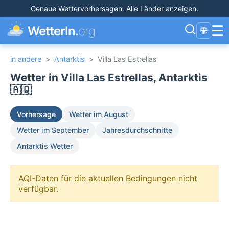
Genaue Wettervorhersagen
.
Alle Länder anzeigen
.
☰
WetterIn.
org
🌐
in andere
>
Antarktis
>
Villa Las Estrellas
Wetter in Villa Las Estrellas, Antarktis
🇦🇶
Vorhersage
Wetter im August
Wetter im September
Jahresdurchschnitte
Antarktis Wetter
AQI-Daten für die aktuellen Bedingungen nicht
verfügbar.