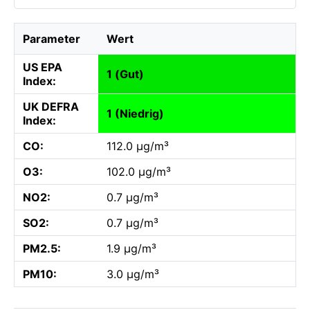
Parameter
Wert
US EPA
1 (Gut)
Index:
UK DEFRA
1 (Niedrig)
Index:
CO:
112.0 µg/m³
O3:
102.0 µg/m³
NO2:
0.7 µg/m³
SO2:
0.7 µg/m³
PM2.5:
1.9 µg/m³
PM10:
3.0 µg/m³