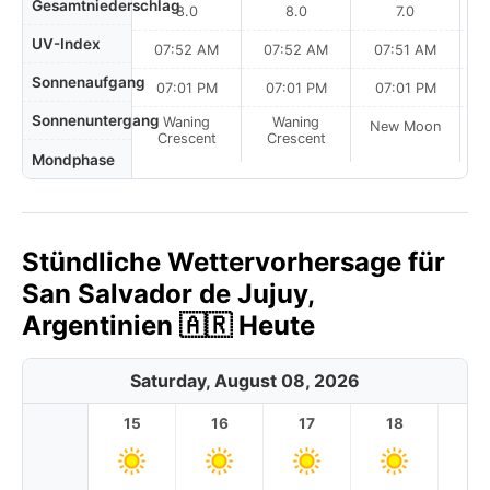
Gesamtniederschlag
8.0
8.0
7.0
UV-Index
07:52 AM
07:52 AM
07:51 AM
Sonnenaufgang
07:01 PM
07:01 PM
07:01 PM
Sonnenuntergang
Waning
Waning
New Moon
N
Crescent
Crescent
Mondphase
Stündliche Wettervorhersage für
San Salvador de Jujuy,
Argentinien 🇦🇷 Heute
Saturday, August 08, 2026
15
16
17
18
1