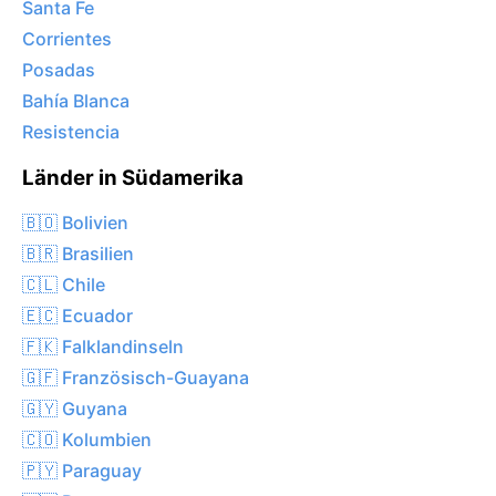
Santa Fe
Corrientes
Posadas
Bahía Blanca
Resistencia
Länder in Südamerika
🇧🇴 Bolivien
🇧🇷 Brasilien
🇨🇱 Chile
🇪🇨 Ecuador
🇫🇰 Falklandinseln
🇬🇫 Französisch-Guayana
🇬🇾 Guyana
🇨🇴 Kolumbien
🇵🇾 Paraguay