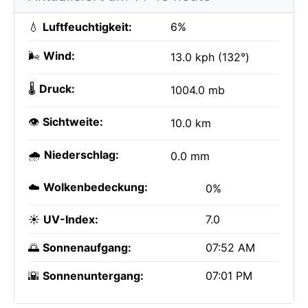
💧
Luftfeuchtigkeit:
6%
🌬️
Wind:
13.0 kph (132°)
🌡️
Druck:
1004.0 mb
👁️
Sichtweite:
10.0 km
🌧️
Niederschlag:
0.0 mm
☁️
Wolkenbedeckung:
0%
☀️
UV-Index:
7.0
🌅
Sonnenaufgang:
07:52 AM
🌇
Sonnenuntergang:
07:01 PM