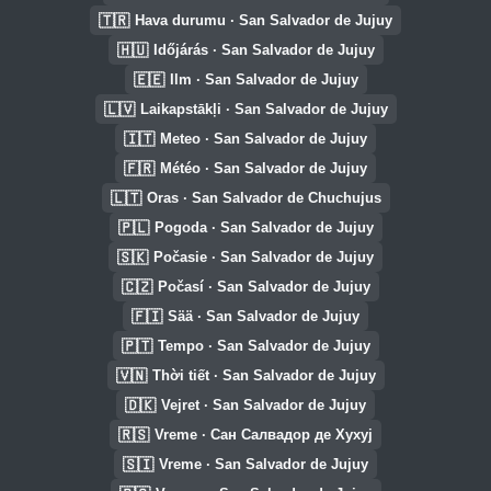
🇹🇷
Hava durumu · San Salvador de Jujuy
🇭🇺
Időjárás · San Salvador de Jujuy
🇪🇪
Ilm · San Salvador de Jujuy
🇱🇻
Laikapstākļi · San Salvador de Jujuy
🇮🇹
Meteo · San Salvador de Jujuy
🇫🇷
Météo · San Salvador de Jujuy
🇱🇹
Oras · San Salvador de Chuchujus
🇵🇱
Pogoda · San Salvador de Jujuy
🇸🇰
Počasie · San Salvador de Jujuy
🇨🇿
Počasí · San Salvador de Jujuy
🇫🇮
Sää · San Salvador de Jujuy
🇵🇹
Tempo · San Salvador de Jujuy
🇻🇳
Thời tiết · San Salvador de Jujuy
🇩🇰
Vejret · San Salvador de Jujuy
🇷🇸
Vreme · Сан Салвадор де Хухуј
🇸🇮
Vreme · San Salvador de Jujuy