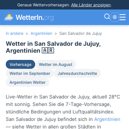
Genaue Wettervorhersagen
.
Alle Länder anzeigen
.
☰
WetterIn.
org
🌐
in andere
>
Argentinien
>
San Salvador de Jujuy
Wetter in San Salvador de Jujuy,
Argentinien 🇦🇷
Vorhersage
Wetter im August
Wetter im September
Jahresdurchschnitte
Argentinien Wetter
Live-Wetter in San Salvador de Jujuy, aktuell 28°C
mit sonnig. Sehen Sie die 7-Tage-Vorhersage,
stündliche Bedingungen und Luftqualitätsindex.
San Salvador de Jujuy befindet sich in
Argentinien
— siehe Wetter in allen großen Städten in