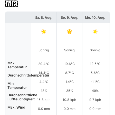
🇦🇷
Sa. 8. Aug.
So. 9. Aug.
Mo. 10. Aug.
Di
Sonnig
Sonnig
Sonnig
Max.
29.4°C
19.6°C
12.5°C
Temperatur
14.4°C
8.7°C
5.6°C
Durchschnittstemperatur
4.4°C
1.4°C
-1.1°C
Min.
Temperatur
18%
35%
49%
Durchschnittliche
Luftfeuchtigkeit
15.8 kph
10.8 kph
9.7 kph
Max. Wind
0.0 mm
0.0 mm
0.0 mm