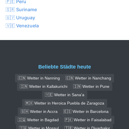
🇵🇪 Peru
🇸🇷 Suriname
🇺🇾 Uruguay
🇻🇪 Venezuela
Beliebte Städte heute
🇨🇳 Wetter in Nanning
🇨🇳 Wetter in Nanchang
🇮🇳 Wetter in Kallakurichi
🇮🇳 Wetter in Pune
🇾🇪 Wetter in Sana'a
🇲🇽 Wetter in Heroica Puebla de Zaragoza
🇬🇭 Wetter in Accra
🇪🇸 Wetter in Barcelona
🇮🇶 Wetter in Bagdad
🇵🇰 Wetter in Faisalabad
🇮🇶 Wetter in Mossul
🇹🇷 Wetter in Diyarbakır