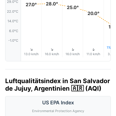
29.0°C
28.0°
27.0°
25.0°
22.0°C
20.0°
14.0°C
10.
6.0°C
-1.0°C
1% Re
↑
↑
↑
↑
13.0 km/h
16.0 km/h
16.0 km/h
11.0 km/h
3.0 k
Luftqualitätsindex in San Salvador
de Jujuy, Argentinien 🇦🇷 (AQI)
US EPA Index
Environmental Protection Agency