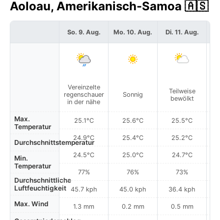
Aoloau, Amerikanisch-Samoa 🇦🇸
So. 9. Aug.
Mo. 10. Aug.
Di. 11. Aug.
Mi
Vereinzelte
V
Teilweise
regenschauer
Sonnig
re
bewölkt
in der nähe
i
Max.
25.1°C
25.6°C
25.5°C
Temperatur
24.9°C
25.4°C
25.2°C
Durchschnittstemperatur
24.5°C
25.0°C
24.7°C
Min.
Temperatur
77%
76%
73%
Durchschnittliche
Luftfeuchtigkeit
45.7 kph
45.0 kph
36.4 kph
Max. Wind
1.3 mm
0.2 mm
0.5 mm