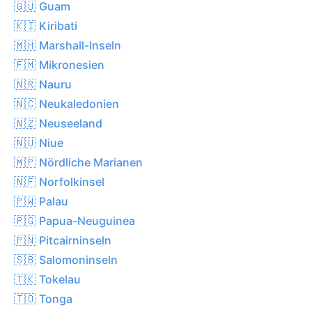
🇬🇺 Guam
🇰🇮 Kiribati
🇲🇭 Marshall-Inseln
🇫🇲 Mikronesien
🇳🇷 Nauru
🇳🇨 Neukaledonien
🇳🇿 Neuseeland
🇳🇺 Niue
🇲🇵 Nördliche Marianen
🇳🇫 Norfolkinsel
🇵🇼 Palau
🇵🇬 Papua-Neuguinea
🇵🇳 Pitcairninseln
🇸🇧 Salomoninseln
🇹🇰 Tokelau
🇹🇴 Tonga