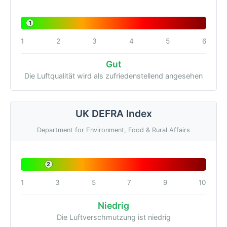
1
1
2
3
4
5
6
Gut
Die Luftqualität wird als zufriedenstellend angesehen
UK DEFRA Index
Department for Environment, Food & Rural Affairs
2
1
3
5
7
9
10
Niedrig
Die Luftverschmutzung ist niedrig