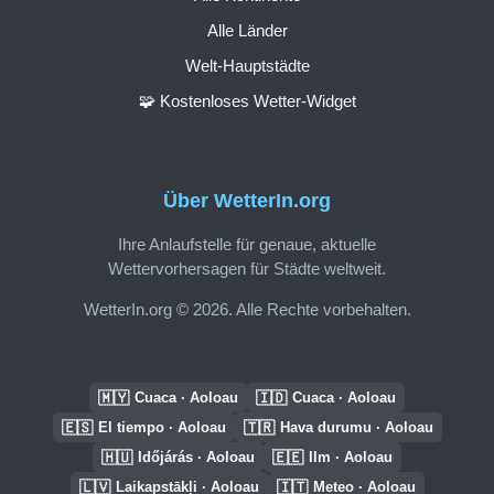
Alle Länder
Welt-Hauptstädte
🧩 Kostenloses Wetter-Widget
Über WetterIn.org
Ihre Anlaufstelle für genaue, aktuelle
Wettervorhersagen für Städte weltweit.
WetterIn.org © 2026. Alle Rechte vorbehalten.
🇲🇾
🇮🇩
Cuaca · Aoloau
Cuaca · Aoloau
🇪🇸
🇹🇷
El tiempo · Aoloau
Hava durumu · Aoloau
🇭🇺
🇪🇪
Időjárás · Aoloau
Ilm · Aoloau
🇱🇻
🇮🇹
Laikapstākļi · Aoloau
Meteo · Aoloau