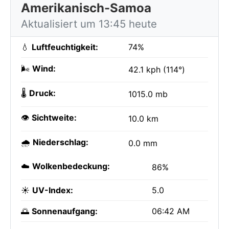
Amerikanisch-Samoa
Aktualisiert um 13:45 heute
💧
Luftfeuchtigkeit:
74%
🌬️
Wind:
42.1 kph (114°)
🌡️
Druck:
1015.0 mb
👁️
Sichtweite:
10.0 km
🌧️
Niederschlag:
0.0 mm
☁️
Wolkenbedeckung:
86%
☀️
UV-Index:
5.0
🌅
Sonnenaufgang:
06:42 AM