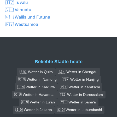
🇹🇻 Tuvalu
🇻🇺 Vanuatu
🇼🇫 Wallis und Futuna
🇼🇸 Westsamoa
Beliebte Städte heute
🇪🇨 Wetter in Quito
🇨🇳 Wetter in Chengdu
🇨🇳 Wetter in Nantong
🇨🇳 Wetter in Nanjing
🇮🇳 Wetter in Kalkutta
🇵🇰 Wetter in Karatschi
🇨🇺 Wetter in Havanna
🇹🇿 Wetter in Daressalam
🇨🇳 Wetter in Lu’an
🇾🇪 Wetter in Sana'a
🇮🇩 Wetter in Jakarta
🇨🇩 Wetter in Lubumbashi