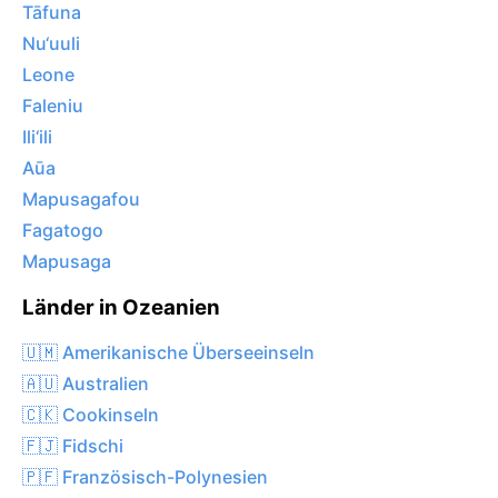
Tāfuna
Nu‘uuli
Leone
Faleniu
Ili‘ili
Aūa
Mapusagafou
Fagatogo
Mapusaga
Länder in Ozeanien
🇺🇲 Amerikanische Überseeinseln
🇦🇺 Australien
🇨🇰 Cookinseln
🇫🇯 Fidschi
🇵🇫 Französisch-Polynesien