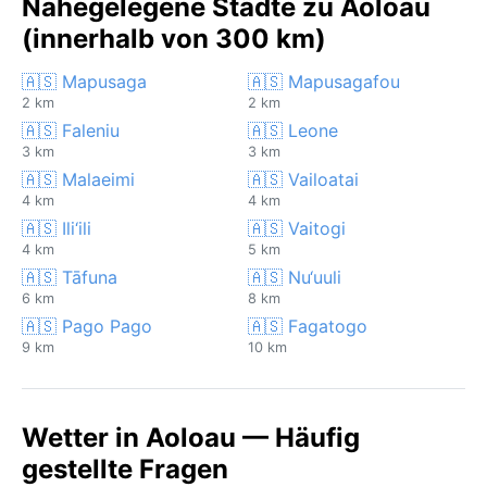
Nahegelegene Städte zu Aoloau
(innerhalb von 300 km)
🇦🇸 Mapusaga
🇦🇸 Mapusagafou
2 km
2 km
🇦🇸 Faleniu
🇦🇸 Leone
3 km
3 km
🇦🇸 Malaeimi
🇦🇸 Vailoatai
4 km
4 km
🇦🇸 Ili‘ili
🇦🇸 Vaitogi
4 km
5 km
🇦🇸 Tāfuna
🇦🇸 Nu‘uuli
6 km
8 km
🇦🇸 Pago Pago
🇦🇸 Fagatogo
9 km
10 km
Wetter in Aoloau — Häufig
gestellte Fragen