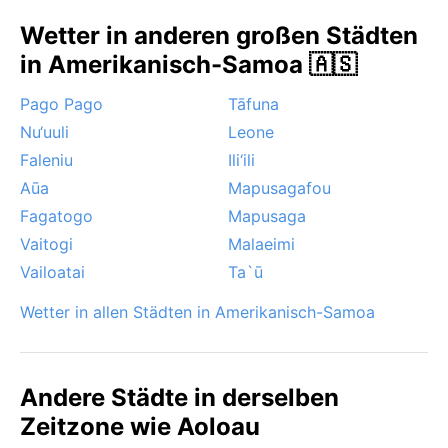
Wetter in anderen großen Städten
in Amerikanisch-Samoa 🇦🇸
Pago Pago
Tāfuna
Nu‘uuli
Leone
Faleniu
Ili‘ili
Aūa
Mapusagafou
Fagatogo
Mapusaga
Vaitogi
Malaeimi
Vailoatai
Ta`ū
Wetter in allen Städten in Amerikanisch-Samoa
Andere Städte in derselben
Zeitzone wie Aoloau