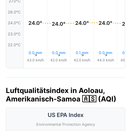
27.0°C
26.0°C
24.0°
24.0°
24.0°
24.0°C
24.0°
24.
23.0°C
22.0°C
0.0 mm
0.0 mm
0.1 mm
0.0 mm
0.0
↑
↑
↑
↑
43.0 km/h
42.0 km/h
42.0 km/h
44.0 km/h
45.0 
Luftqualitätsindex in Aoloau,
Amerikanisch-Samoa 🇦🇸 (AQI)
US EPA Index
Environmental Protection Agency