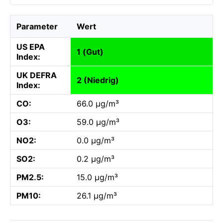
Parameter
Wert
US EPA
1 (Gut)
Index:
UK DEFRA
2 (Niedrig)
Index:
CO:
66.0 µg/m³
O3:
59.0 µg/m³
NO2:
0.0 µg/m³
SO2:
0.2 µg/m³
PM2.5:
15.0 µg/m³
PM10:
26.1 µg/m³