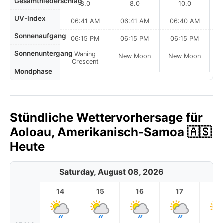
Gesamtniederschlag
8.0
8.0
10.0
UV-Index
06:41 AM
06:41 AM
06:40 AM
0
Sonnenaufgang
06:15 PM
06:15 PM
06:15 PM
Sonnenuntergang
Waning
New Moon
New Moon
N
Crescent
Mondphase
Stündliche Wettervorhersage für
Aoloau, Amerikanisch-Samoa 🇦🇸
Heute
Saturday, August 08, 2026
14
15
16
17
1