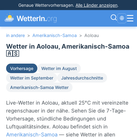
Genaue Wettervorhersagen
.
Alle Länder anzeigen
.
☰
WetterIn.
org
🌐
in andere
>
Amerikanisch-Samoa
>
Aoloau
Wetter in Aoloau, Amerikanisch-Samoa
🇦🇸
Vorhersage
Wetter im August
Wetter im September
Jahresdurchschnitte
Amerikanisch-Samoa Wetter
Live-Wetter in Aoloau, aktuell 25°C mit vereinzelte
regenschauer in der nähe. Sehen Sie die 7-Tage-
Vorhersage, stündliche Bedingungen und
Luftqualitätsindex. Aoloau befindet sich in
Amerikanisch-Samoa
— siehe Wetter in allen