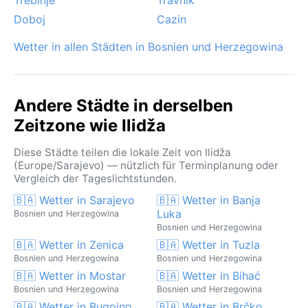
Decke. Ilidža ist ein Ort, an dem das Klima die
Doboj
Cazin
Jahreszeiten klar spürbar macht – mit jedem einen
eigenen Reiz.
Wetter in allen Städten in Bosnien und Herzegowina
Andere Städte in derselben
Zeitzone wie Ilidža
Diese Städte teilen die lokale Zeit von Ilidža
(Europe/Sarajevo) — nützlich für Terminplanung oder
Vergleich der Tageslichtstunden.
🇧🇦 Wetter in Sarajevo
🇧🇦 Wetter in Banja
Luka
Bosnien und Herzegowina
Bosnien und Herzegowina
🇧🇦 Wetter in Zenica
🇧🇦 Wetter in Tuzla
Bosnien und Herzegowina
Bosnien und Herzegowina
🇧🇦 Wetter in Mostar
🇧🇦 Wetter in Bihać
Bosnien und Herzegowina
Bosnien und Herzegowina
🇧🇦 Wetter in Bugojno
🇧🇦 Wetter in Brčko