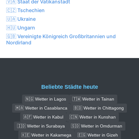
🇻🇦 Staat der Vatikanstadt
🇨🇿 Tschechien
🇺🇦 Ukraine
🇭🇺 Ungarn
🇬🇧 Vereinigte Königreich Großbritannien und
Nordirland
Beliebte Städte heute
🇳🇬 Wetter in Lagos
🇹🇼 Wetter in Tainan
🇲🇦 Wetter in Casablanca
🇧🇩 Wetter in Chittagong
🇦🇫 Wetter in Kabul
🇨🇳 Wetter in Kunshan
🇮🇩 Wetter in Surabaya
🇸🇩 Wetter in Omdurman
🇰🇪 Wetter in Kakamega
🇪🇬 Wetter in Gizeh