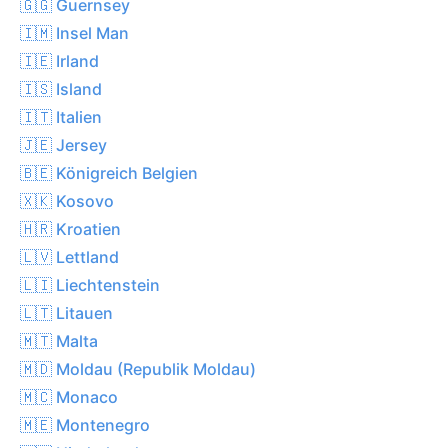
🇬🇬 Guernsey
🇮🇲 Insel Man
🇮🇪 Irland
🇮🇸 Island
🇮🇹 Italien
🇯🇪 Jersey
🇧🇪 Königreich Belgien
🇽🇰 Kosovo
🇭🇷 Kroatien
🇱🇻 Lettland
🇱🇮 Liechtenstein
🇱🇹 Litauen
🇲🇹 Malta
🇲🇩 Moldau (Republik Moldau)
🇲🇨 Monaco
🇲🇪 Montenegro