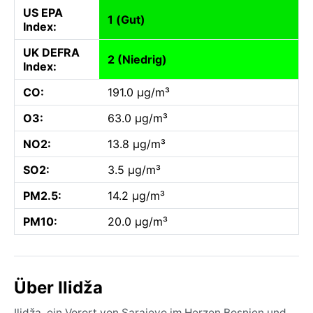
US EPA
1 (Gut)
Index:
UK DEFRA
2 (Niedrig)
Index:
CO:
191.0 µg/m³
O3:
63.0 µg/m³
NO2:
13.8 µg/m³
SO2:
3.5 µg/m³
PM2.5:
14.2 µg/m³
PM10:
20.0 µg/m³
Über Ilidža
Ilidža, ein Vorort von Sarajevo im Herzen Bosnien und