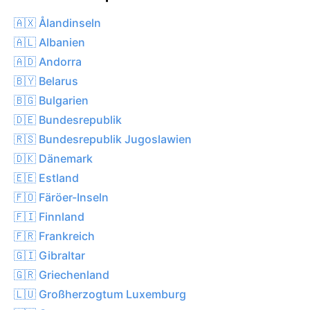
🇦🇽 Ålandinseln
🇦🇱 Albanien
🇦🇩 Andorra
🇧🇾 Belarus
🇧🇬 Bulgarien
🇩🇪 Bundesrepublik
🇷🇸 Bundesrepublik Jugoslawien
🇩🇰 Dänemark
🇪🇪 Estland
🇫🇴 Färöer-Inseln
🇫🇮 Finnland
🇫🇷 Frankreich
🇬🇮 Gibraltar
🇬🇷 Griechenland
🇱🇺 Großherzogtum Luxemburg