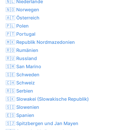
🇳🇱 Niederlande
🇳🇴 Norwegen
🇦🇹 Österreich
🇵🇱 Polen
🇵🇹 Portugal
🇲🇰 Republik Nordmazedonien
🇷🇴 Rumänien
🇷🇺 Russland
🇸🇲 San Marino
🇸🇪 Schweden
🇨🇭 Schweiz
🇷🇸 Serbien
🇸🇰 Slowakei (Slowakische Republik)
🇸🇮 Slowenien
🇪🇸 Spanien
🇸🇯 Spitzbergen und Jan Mayen