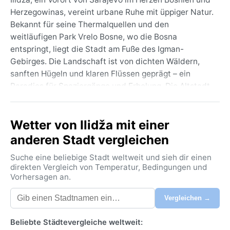
Herzegowinas, vereint urbane Ruhe mit üppiger Natur.
Bekannt für seine Thermalquellen und den
weitläufigen Park Vrelo Bosne, wo die Bosna
entspringt, liegt die Stadt am Fuße des Igman-
Gebirges. Die Landschaft ist von dichten Wäldern,
sanften Hügeln und klaren Flüssen geprägt – ein
Paradies für Spaziergänge und Erholung. Die Altstadt
von Sarajevo ist nur eine kurze Fahrt entfernt, sodass
sich historische Mischung aus Orient und Okzident
Wetter von Ilidža mit einer
mit entspanntem Vorstadtleben verbindet. Die
Menschen hier sind gastfreundlich, das Tempo ist
anderen Stadt vergleichen
gemächlich, und die Luft riecht nach Kiefern und
Suche eine beliebige Stadt weltweit und sieh dir einen
Thermalwasser.
direkten Vergleich von Temperatur, Bedingungen und
Vorhersagen an.
Nach der Köppen-Klassifikation Dfb herrscht warm-
sommerliches Kontinentalklima. Die Sommer sind
Vergleichen →
angenehm warm, mit Durchschnittstemperaturen um
20–25 °C, oft begleitet von lokalen Schauern oder
Beliebte Städtevergleiche weltweit:
Gewittern. Die Luftfeuchtigkeit ist moderat, selten