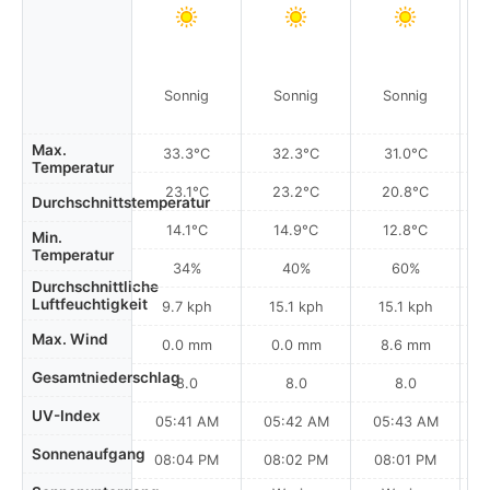
Sonnig
Sonnig
Sonnig
Max.
33.3°C
32.3°C
31.0°C
Temperatur
23.1°C
23.2°C
20.8°C
Durchschnittstemperatur
14.1°C
14.9°C
12.8°C
Min.
Temperatur
34%
40%
60%
Durchschnittliche
Luftfeuchtigkeit
9.7 kph
15.1 kph
15.1 kph
Max. Wind
0.0 mm
0.0 mm
8.6 mm
Gesamtniederschlag
8.0
8.0
8.0
UV-Index
05:41 AM
05:42 AM
05:43 AM
0
Sonnenaufgang
08:04 PM
08:02 PM
08:01 PM