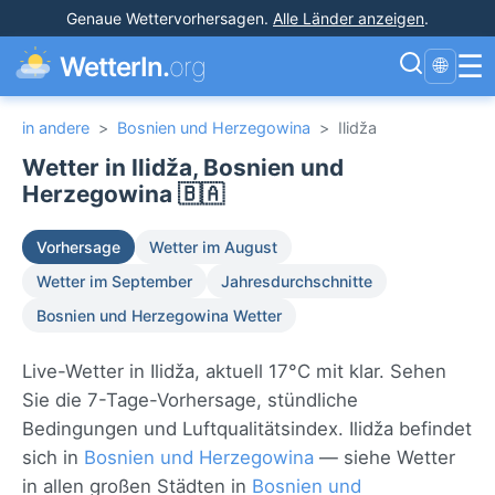
Genaue Wettervorhersagen
.
Alle Länder anzeigen
.
☰
WetterIn.
org
🌐
in andere
>
Bosnien und Herzegowina
>
Ilidža
Wetter in Ilidža, Bosnien und
Herzegowina 🇧🇦
Vorhersage
Wetter im August
Wetter im September
Jahresdurchschnitte
Bosnien und Herzegowina Wetter
Live-Wetter in Ilidža, aktuell 17°C mit klar. Sehen
Sie die 7-Tage-Vorhersage, stündliche
Bedingungen und Luftqualitätsindex. Ilidža befindet
sich in
Bosnien und Herzegowina
— siehe Wetter
in allen großen Städten in
Bosnien und