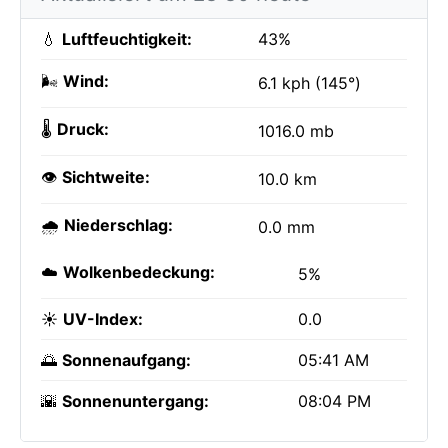
💧
Luftfeuchtigkeit:
43%
🌬️
Wind:
6.1 kph (145°)
🌡️
Druck:
1016.0 mb
👁️
Sichtweite:
10.0 km
🌧️
Niederschlag:
0.0 mm
☁️
Wolkenbedeckung:
5%
☀️
UV-Index:
0.0
🌅
Sonnenaufgang:
05:41 AM
🌇
Sonnenuntergang:
08:04 PM