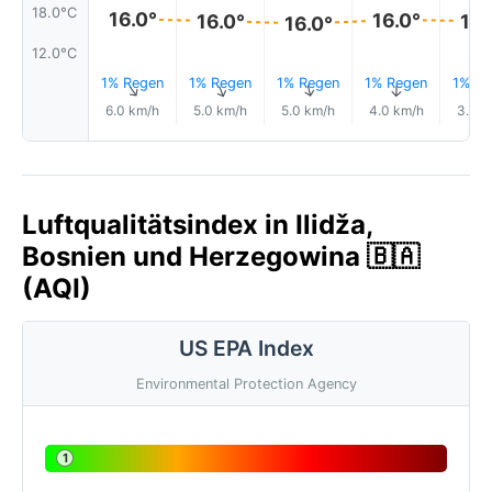
18.0°C
16.0°
16.0°
16.0°
16.
16.0°
12.0°C
1% Regen
1% Regen
1% Regen
1% Regen
1% Re
↑
↑
↑
↑
6.0 km/h
5.0 km/h
5.0 km/h
4.0 km/h
3.0 k
Luftqualitätsindex in Ilidža,
Bosnien und Herzegowina 🇧🇦
(AQI)
US EPA Index
Environmental Protection Agency
1