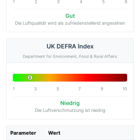
1
2
3
4
5
6
Gut
Die Luftqualität wird als zufriedenstellend angesehen
UK DEFRA Index
Department for Environment, Food & Rural Affairs
2
1
3
5
7
9
10
Niedrig
Die Luftverschmutzung ist niedrig
Parameter
Wert