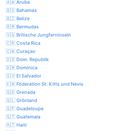
🇦🇼 Aruba
🇧🇸 Bahamas
🇧🇿 Belize
🇧🇲 Bermudas
🇻🇬 Britische Jungferninseln
🇨🇷 Costa Rica
🇨🇼 Curaçao
🇩🇴 Dom. Republik
🇩🇲 Dominica
🇸🇻 El Salvador
🇰🇳 Föderation St. Kitts und Nevis
🇬🇩 Grenada
🇬🇱 Grönland
🇬🇵 Guadeloupe
🇬🇹 Guatemala
🇭🇹 Haiti