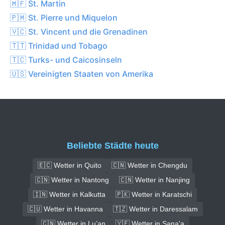
🇲🇫 St. Martin
🇵🇲 St. Pierre und Miquelon
🇻🇨 St. Vincent und die Grenadinen
🇹🇹 Trinidad und Tobago
🇹🇨 Turks- und Caicosinseln
🇺🇸 Vereinigten Staaten von Amerika
Beliebte Städte heute
🇪🇨 Wetter in Quito
🇨🇳 Wetter in Chengdu
🇨🇳 Wetter in Nantong
🇨🇳 Wetter in Nanjing
🇮🇳 Wetter in Kalkutta
🇵🇰 Wetter in Karatschi
🇨🇺 Wetter in Havanna
🇹🇿 Wetter in Daressalam
🇨🇳 Wetter in Lu’an
🇾🇪 Wetter in Sana'a