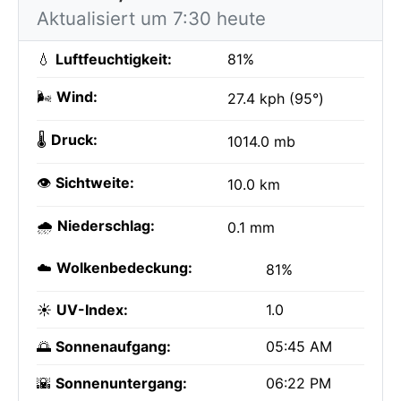
Aktualisiert um 7:30 heute
💧
Luftfeuchtigkeit:
81%
🌬️
Wind:
27.4 kph (95°)
🌡️
Druck:
1014.0 mb
👁️
Sichtweite:
10.0 km
🌧️
Niederschlag:
0.1 mm
☁️
Wolkenbedeckung:
81%
☀️
UV-Index:
1.0
🌅
Sonnenaufgang:
05:45 AM
🌇
Sonnenuntergang:
06:22 PM