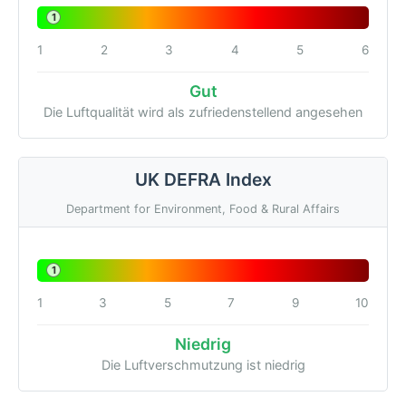
1
1
2
3
4
5
6
Gut
Die Luftqualität wird als zufriedenstellend angesehen
UK DEFRA Index
Department for Environment, Food & Rural Affairs
1
1
3
5
7
9
10
Niedrig
Die Luftverschmutzung ist niedrig