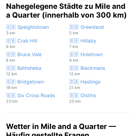
Nahegelegene Städte zu Mile and
a Quarter (innerhalb von 300 km)
🇧🇧 Speightstown
🇧🇧 Greenland
3 km
5 km
🇧🇧 Crab Hill
🇧🇧 Hillaby
6 km
7 km
🇧🇧 Bruce Vale
🇧🇧 Holetown
8 km
9 km
🇧🇧 Bathsheba
🇧🇧 Blackmans
12 km
12 km
🇧🇧 Bridgetown
🇧🇧 Hastings
18 km
21 km
🇧🇧 Six Cross Roads
🇧🇧 Oistins
23 km
23 km
Wetter in Mile and a Quarter —
Häufig gestellte Fragen