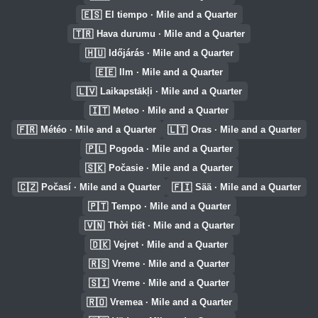
🇪🇸
El tiempo · Mile and a Quarter
🇹🇷
Hava durumu · Mile and a Quarter
🇭🇺
Időjárás · Mile and a Quarter
🇪🇪
Ilm · Mile and a Quarter
🇱🇻
Laikapstākļi · Mile and a Quarter
🇮🇹
Meteo · Mile and a Quarter
🇫🇷
🇱🇹
Météo · Mile and a Quarter
Oras · Mile and a Quarter
🇵🇱
Pogoda · Mile and a Quarter
🇸🇰
Počasie · Mile and a Quarter
🇨🇿
🇫🇮
Počasí · Mile and a Quarter
Sää · Mile and a Quarter
🇵🇹
Tempo · Mile and a Quarter
🇻🇳
Thời tiết · Mile and a Quarter
🇩🇰
Vejret · Mile and a Quarter
🇷🇸
Vreme · Mile and a Quarter
🇸🇮
Vreme · Mile and a Quarter
🇷🇴
Vremea · Mile and a Quarter