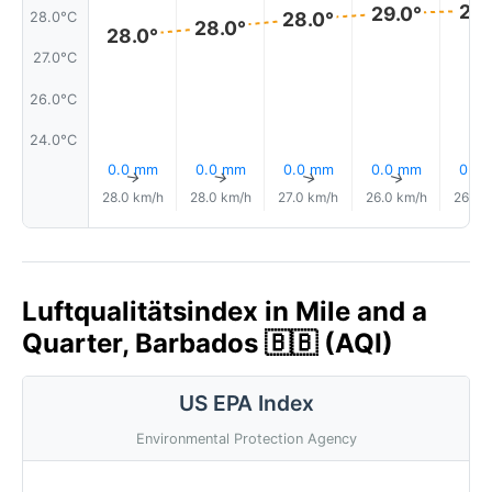
29.
29.0°
28.0°
28.0°C
28.0°
28.0°
27.0°C
26.0°C
24.0°C
0.0 mm
0.0 mm
0.0 mm
0.0 mm
0.0
↑
↑
↑
↑
28.0 km/h
28.0 km/h
27.0 km/h
26.0 km/h
26.0 
Luftqualitätsindex in Mile and a
Quarter, Barbados 🇧🇧 (AQI)
US EPA Index
Environmental Protection Agency