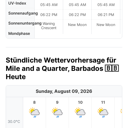
UV-Index
05:45 AM
05:45 AM
05:45 AM
0
Sonnenaufgang
06:22 PM
06:22 PM
06:21 PM
Sonnenuntergang
Waning
New Moon
New Moon
N
Crescent
Mondphase
Stündliche Wettervorhersage für
Mile and a Quarter, Barbados 🇧🇧
Heute
Sunday, August 09, 2026
8
9
10
11
1
30.0°C