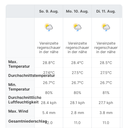
So. 9. Aug.
Mo. 10. Aug.
Di. 11. Aug.
Mi
Vereinzelte
Vereinzelte
Vereinzelte
V
regenschauer
regenschauer
regenschauer
re
in der nähe
in der nähe
in der nähe
i
Max.
28.8°C
28.4°C
28.5°C
Temperatur
27.6°C
27.5°C
27.5°C
Durchschnittstemperatur
26.7°C
26.7°C
26.7°C
Min.
Temperatur
80%
80%
81%
Durchschnittliche
Luftfeuchtigkeit
28.4 kph
28.1 kph
27.7 kph
Max. Wind
5.4 mm
2.8 mm
3.8 mm
Gesamtniederschlag
12.0
11.0
11.0