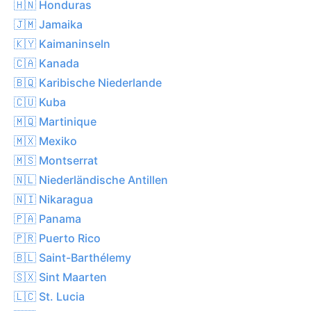
🇭🇳 Honduras
🇯🇲 Jamaika
🇰🇾 Kaimaninseln
🇨🇦 Kanada
🇧🇶 Karibische Niederlande
🇨🇺 Kuba
🇲🇶 Martinique
🇲🇽 Mexiko
🇲🇸 Montserrat
🇳🇱 Niederländische Antillen
🇳🇮 Nikaragua
🇵🇦 Panama
🇵🇷 Puerto Rico
🇧🇱 Saint-Barthélemy
🇸🇽 Sint Maarten
🇱🇨 St. Lucia