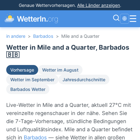
Genaue Wettervorhersagen
.
Alle Länder anzeigen
.
☰
WetterIn.
org
🌐
in andere
>
Barbados
>
Mile and a Quarter
Wetter in Mile and a Quarter, Barbados
🇧🇧
Vorhersage
Wetter im August
Wetter im September
Jahresdurchschnitte
Barbados Wetter
Live-Wetter in Mile and a Quarter, aktuell 27°C mit
vereinzelte regenschauer in der nähe. Sehen Sie
die 7-Tage-Vorhersage, stündliche Bedingungen
und Luftqualitätsindex. Mile and a Quarter befindet
sich in
Barbados
— siehe Wetter in allen großen