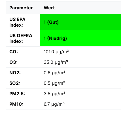
Parameter
Wert
US EPA
1 (Gut)
Index:
UK DEFRA
1 (Niedrig)
Index:
CO:
101.0 µg/m³
O3:
35.0 µg/m³
NO2:
0.6 µg/m³
SO2:
0.5 µg/m³
PM2.5:
3.5 µg/m³
PM10:
6.7 µg/m³