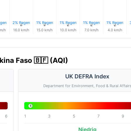
gen
2% Regen
1% Regen
1% Regen
1% Regen
1% Regen
↑
↑
↑
↑
↑
↑
km/h
16.0 km/h
15.0 km/h
10.0 km/h
7.0 km/h
4.0 km/h
kina Faso 🇧🇫 (AQI)
UK DEFRA Index
Department for Environment, Food & Rural Affair
1
6
1
3
5
7
9
Niedrig