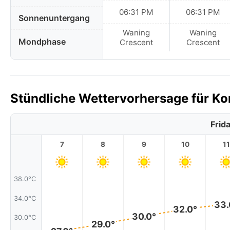
06:31 PM
06:31 PM
Sonnenuntergang
Waning
Waning
Mondphase
Crescent
Crescent
Stündliche Wettervorhersage für Ko
Frid
7
8
9
10
11
38.0°C
34.0°C
33.
32.0°
30.0°
30.0°C
29.0°