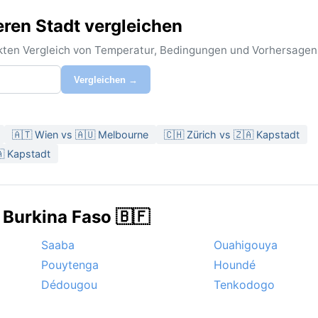
eren Stadt vergleichen
rekten Vergleich von Temperatur, Bedingungen und Vorhersagen
Vergleichen →
🇦🇹 Wien vs 🇦🇺 Melbourne
🇨🇭 Zürich vs 🇿🇦 Kapstadt
 Kapstadt
 Burkina Faso 🇧🇫
Saaba
Ouahigouya
Pouytenga
Houndé
Dédougou
Tenkodogo