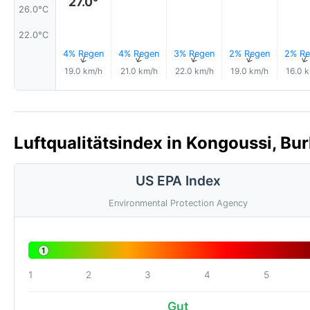
27.0°
26.0°C
22.0°C
4% Regen
4% Regen
3% Regen
2% Regen
2% Re
↑
↑
↑
↑
19.0 km/h
21.0 km/h
22.0 km/h
19.0 km/h
16.0 
Luftqualitätsindex in Kongoussi, Bur
US EPA Index
Environmental Protection Agency
1
1
2
3
4
5
Gut