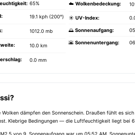
feuchtigkeit:
65%
☁️
Wolkenbedeckung:
1
:
19.1 kph (200°)
☀️
UV-Index:
0.
🌅
Sonnenaufgang:
05
k:
1012.0 mb
🌇
Sonnenuntergang:
06
tweite:
10.0 km
erschlag:
0.0 mm
ssi?
te Wolken dämpfen den Sonnenschein. Draußen fühlt es sich
st. Klebrige Bedingungen — die Luftfeuchtigkeit liegt bei 
m PM2.5 von 9. Sonnenaufgang war um 05:52 AM, Sonnenunte