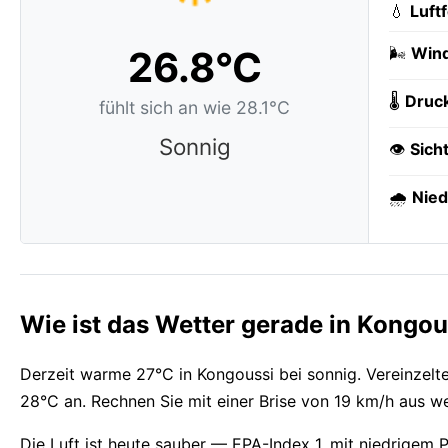
💧
Luft
26.8°C
🌬️
Wind
🌡️
Druc
fühlt sich an wie 28.1°C
Sonnig
👁️
Sich
🌧️
Nied
Wie ist das Wetter gerade in Kongou
Derzeit warme 27°C in Kongoussi bei sonnig. Vereinzel
28°C an. Rechnen Sie mit einer Brise von 19 km/h aus we
Die Luft ist heute sauber — EPA-Index 1, mit niedrige