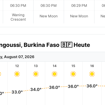
06:30 PM
06:30 PM
06:29 PM
0
Waning
New Moon
New Moon
N
Crescent
ngoussi, Burkina Faso 🇧🇫 Heute
ay, August 07, 2026
12
13
14
15
16
36.0°
36.0°
36.0°
34.0°
33.0°
0°