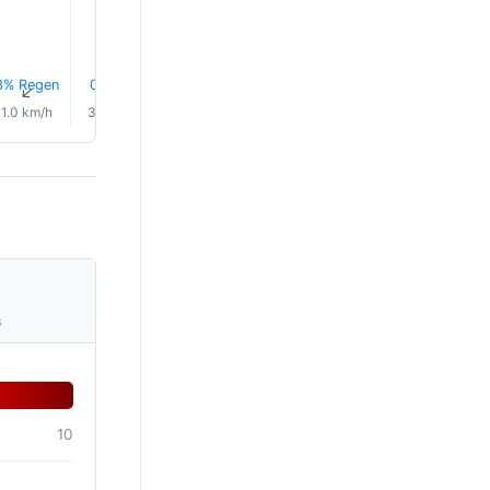
27.0°
3% Regen
0.7 mm
0.4 mm
0.1 mm
1.7 mm
0.9 mm
↑
↑
↑
↑
↑
↑
1.0 km/h
3.0 km/h
11.0 km/h
8.0 km/h
12.0 km/h
23.0 km/
s
10