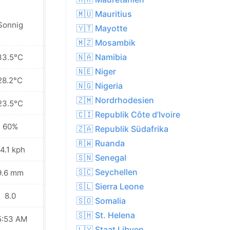
🇲🇺 Mauritius
Sonnig
Sonnig
🇾🇹 Mayotte
🇲🇿 Mosambik
🇳🇦 Namibia
33.5°C
34.5°C
🇳🇪 Niger
28.2°C
29.6°C
🇳🇬 Nigeria
🇿🇲 Nordrhodesien
23.5°C
25.5°C
🇨🇮 Republik Côte d’Ivoire
60%
58%
🇿🇦 Republik Südafrika
🇷🇼 Ruanda
4.1 kph
23.8 kph
🇸🇳 Senegal
🇸🇨 Seychellen
9.6 mm
0.0 mm
🇸🇱 Sierra Leone
8.0
8.0
🇸🇴 Somalia
🇸🇭 St. Helena
5:53 AM
05:53 AM
🇱🇾 Staat Libyen