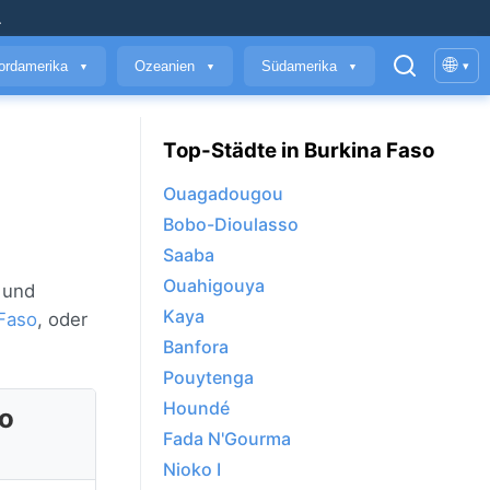
.
🌐
ordamerika
Ozeanien
Südamerika
▾
▼
▼
▼
Top-Städte in Burkina Faso
Ouagadougou
Bobo-Dioulasso
Saaba
Ouahigouya
 und
Kaya
Faso
, oder
Banfora
Pouytenga
Houndé
so
Fada N'Gourma
Nioko I