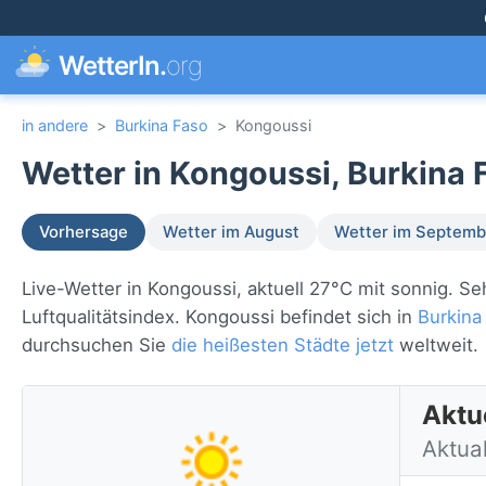
WetterIn.
org
in andere
>
Burkina Faso
>
Kongoussi
Wetter in Kongoussi, Burkina 
Vorhersage
Wetter im August
Wetter im Septemb
Live-Wetter in Kongoussi, aktuell 27°C mit sonnig. 
Luftqualitätsindex. Kongoussi befindet sich in
Burkina
durchsuchen Sie
die heißesten Städte jetzt
weltweit.
Aktu
Aktua