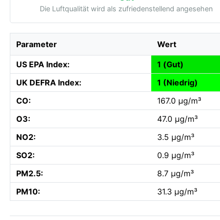
Die Luftqualität wird als zufriedenstellend angesehen
Parameter
Wert
US EPA Index:
1 (Gut)
UK DEFRA Index:
1 (Niedrig)
CO:
167.0 µg/m³
O3:
47.0 µg/m³
NO2:
3.5 µg/m³
SO2:
0.9 µg/m³
PM2.5:
8.7 µg/m³
PM10:
31.3 µg/m³