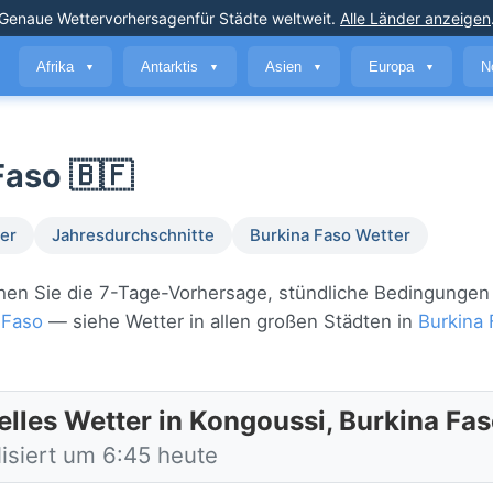
Genaue Wettervorhersagen
für Städte weltweit
.
Alle Länder anzeigen
Afrika
Antarktis
Asien
Europa
N
▼
▼
▼
▼
Faso 🇧🇫
er
Jahresdurchschnitte
Burkina Faso Wetter
Sehen Sie die 7-Tage-Vorhersage, stündliche Bedingungen
 Faso
— siehe Wetter in allen großen Städten in
Burkina 
elles Wetter in Kongoussi, Burkina Fa
lisiert um 6:45 heute