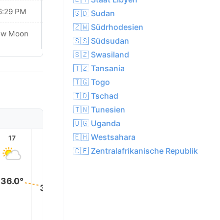
6:29 PM
06:28 PM
🇸🇩 Sudan
🇿🇼 Südrhodesien
ew Moon
New Moon
🇸🇸 Südsudan
🇸🇿 Swasiland
🇹🇿 Tansania
🇹🇬 Togo
🇹🇩 Tschad
🇹🇳 Tunesien
🇺🇬 Uganda
🇪🇭 Westsahara
17
18
19
20
21
22
🇨🇫 Zentralafrikanische Republik
36.0°
34.0°
33.0°
32.0°
31.0°