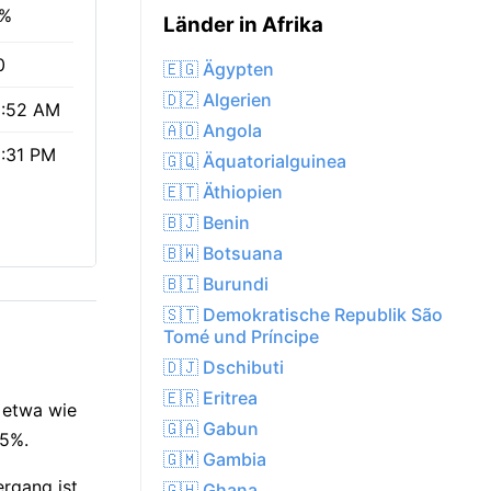
0%
Länder in Afrika
0
🇪🇬 Ägypten
🇩🇿 Algerien
:52 AM
🇦🇴 Angola
:31 PM
🇬🇶 Äquatorialguinea
🇪🇹 Äthiopien
🇧🇯 Benin
🇧🇼 Botsuana
🇧🇮 Burundi
🇸🇹 Demokratische Republik São
Tomé und Príncipe
🇩🇯 Dschibuti
🇪🇷 Eritrea
 etwa wie
🇬🇦 Gabun
65%.
🇬🇲 Gambia
rgang ist
🇬🇭 Ghana