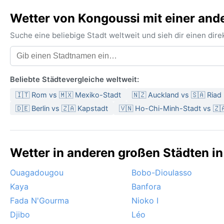
Wetter von Kongoussi mit einer and
Suche eine beliebige Stadt weltweit und sieh dir einen di
Beliebte Städtevergleiche weltweit:
🇮🇹 Rom vs 🇲🇽 Mexiko-Stadt
🇳🇿 Auckland vs 🇸🇦 Riad
🇩🇪 Berlin vs 🇿🇦 Kapstadt
🇻🇳 Ho-Chi-Minh-Stadt vs 🇿
Wetter in anderen großen Städten in
Ouagadougou
Bobo-Dioulasso
Kaya
Banfora
Fada N'Gourma
Nioko I
Djibo
Léo