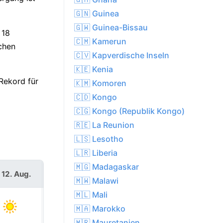
🇬🇳 Guinea
🇬🇼 Guinea-Bissau
 18
🇨🇲 Kamerun
schen
🇨🇻 Kapverdische Inseln
🇰🇪 Kenia
Rekord für
🇰🇲 Komoren
🇨🇩 Kongo
🇨🇬 Kongo (Republik Kongo)
🇷🇪 La Reunion
🇱🇸 Lesotho
🇱🇷 Liberia
🇲🇬 Madagaskar
 12. Aug.
Do. 13. Aug.
🇲🇼 Malawi
🇲🇱 Mali
🇲🇦 Marokko
🇲🇷 Mauretanien