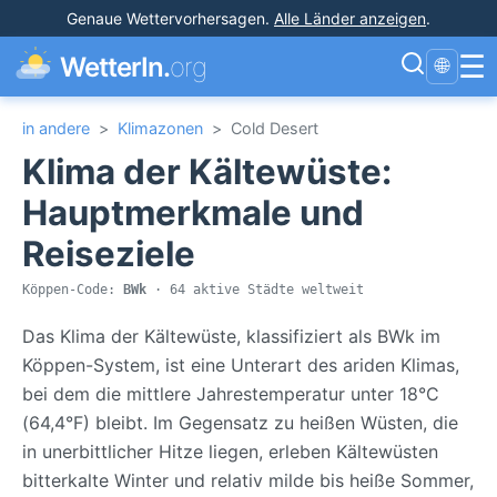
Genaue Wettervorhersagen
.
Alle Länder anzeigen
.
☰
WetterIn.
org
🌐
in andere
>
Klimazonen
>
Cold Desert
Klima der Kältewüste:
Hauptmerkmale und
Reiseziele
Köppen-Code:
BWk
· 64 aktive Städte weltweit
Das Klima der Kältewüste, klassifiziert als BWk im
Köppen-System, ist eine Unterart des ariden Klimas,
bei dem die mittlere Jahrestemperatur unter 18°C
(64,4°F) bleibt. Im Gegensatz zu heißen Wüsten, die
in unerbittlicher Hitze liegen, erleben Kältewüsten
bitterkalte Winter und relativ milde bis heiße Sommer,