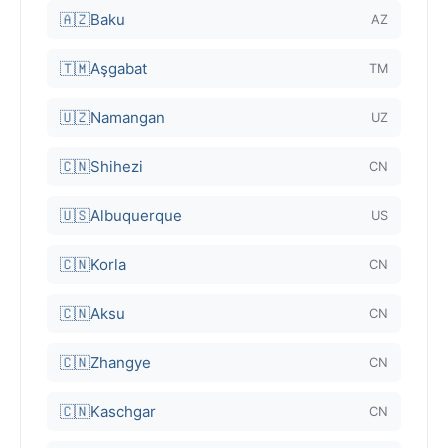
🇦🇿
Baku
AZ
🇹🇲
Aşgabat
TM
🇺🇿
Namangan
UZ
🇨🇳
Shihezi
CN
🇺🇸
Albuquerque
US
🇨🇳
Korla
CN
🇨🇳
Aksu
CN
🇨🇳
Zhangye
CN
🇨🇳
Kaschgar
CN