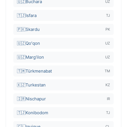
🇺🇿
Buchara
UZ
🇹🇯
Isfara
TJ
🇵🇰
Skardu
PK
🇺🇿
Qoʻqon
UZ
🇺🇿
Marg‘ilon
UZ
🇹🇲
Türkmenabat
TM
🇰🇿
Turkestan
KZ
🇮🇷
Nischapur
IR
🇹🇯
Konibodom
TJ
🇨🇱
Iquique
CL