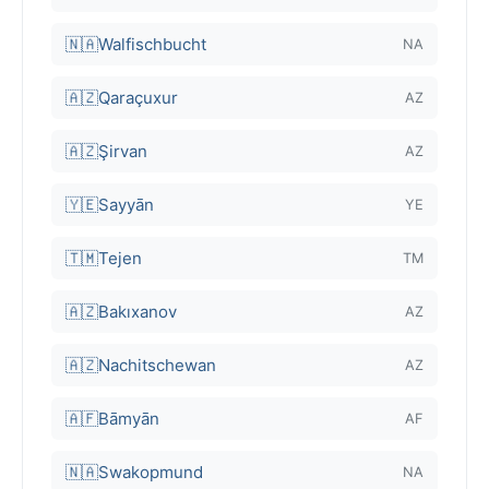
🇳🇦
Walfischbucht
NA
🇦🇿
Qaraçuxur
AZ
🇦🇿
Şirvan
AZ
🇾🇪
Sayyān
YE
🇹🇲
Tejen
TM
🇦🇿
Bakıxanov
AZ
🇦🇿
Nachitschewan
AZ
🇦🇫
Bāmyān
AF
🇳🇦
Swakopmund
NA