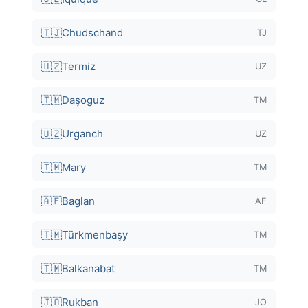
🇹🇯
Chudschand
TJ
🇺🇿
Termiz
UZ
🇹🇲
Daşoguz
TM
🇺🇿
Urganch
UZ
🇹🇲
Mary
TM
🇦🇫
Baglan
AF
🇹🇲
Türkmenbaşy
TM
🇹🇲
Balkanabat
TM
🇯🇴
Rukban
JO