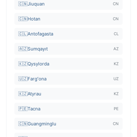
🇨🇳
Jiuquan
CN
🇨🇳
Hotan
CN
🇨🇱
Antofagasta
CL
🇦🇿
Sumqayıt
AZ
🇰🇿
Qysylorda
KZ
🇺🇿
Fargʻona
UZ
🇰🇿
Atyrau
KZ
🇵🇪
Tacna
PE
🇨🇳
Guangminglu
CN