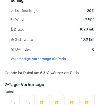
Sonnig
💧 Luftfeuchtigkeit
20%
9 kph
🌬️ Wind
1020 mb
🌡️ Druck
10.0 km
👁️ Sichtweite
☀️ UV-Index
0
Vollständige Vorhersage für Paris →
Gerade ist Dubai um 6.3°C wärmer als Paris.
7-Tage-Vorhersage
Dubai