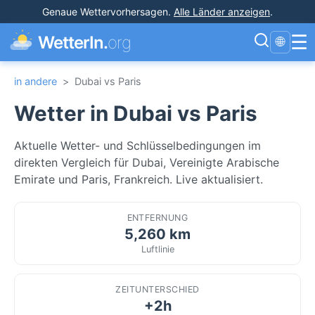
Genaue Wettervorhersagen
.
Alle Länder anzeigen
.
☰
WetterIn.
org
🌐
in andere
>
Dubai vs Paris
Wetter in Dubai vs Paris
Aktuelle Wetter- und Schlüsselbedingungen im
direkten Vergleich für Dubai, Vereinigte Arabische
Emirate und Paris, Frankreich. Live aktualisiert.
ENTFERNUNG
5,260 km
Luftlinie
ZEITUNTERSCHIED
+2h