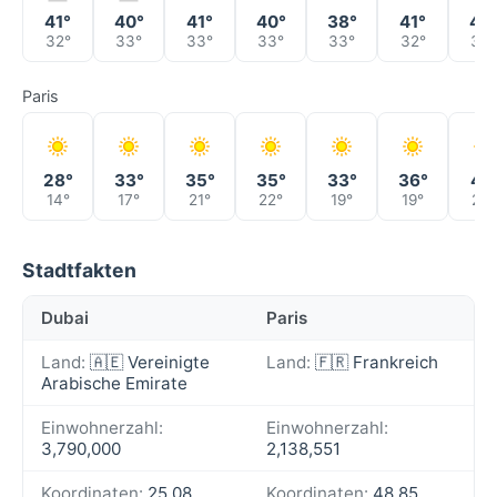
41°
40°
41°
40°
38°
41°
43
32°
33°
33°
33°
33°
32°
33°
Paris
28°
33°
35°
35°
33°
36°
41°
14°
17°
21°
22°
19°
19°
25°
Stadtfakten
Dubai
Paris
Land:
🇦🇪 Vereinigte
Land:
🇫🇷 Frankreich
Arabische Emirate
Einwohnerzahl:
Einwohnerzahl:
3,790,000
2,138,551
Koordinaten:
25.08,
Koordinaten:
48.85,