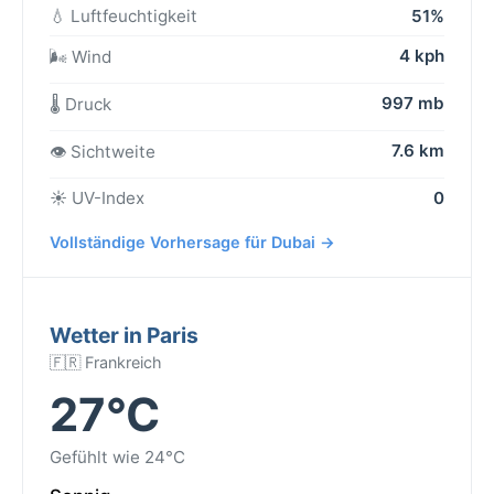
💧 Luftfeuchtigkeit
51%
4 kph
🌬️ Wind
997 mb
🌡️ Druck
7.6 km
👁️ Sichtweite
☀️ UV-Index
0
Vollständige Vorhersage für Dubai →
Wetter in Paris
🇫🇷 Frankreich
27°C
Gefühlt wie 24°C