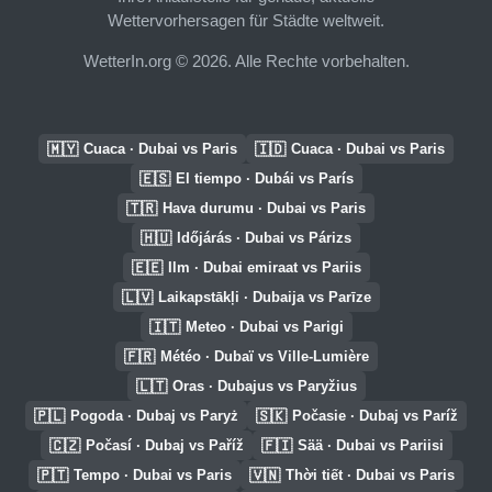
Wettervorhersagen für Städte weltweit.
WetterIn.org © 2026. Alle Rechte vorbehalten.
🇲🇾
🇮🇩
Cuaca · Dubai vs Paris
Cuaca · Dubai vs Paris
🇪🇸
El tiempo · Dubái vs París
🇹🇷
Hava durumu · Dubai vs Paris
🇭🇺
Időjárás · Dubai vs Párizs
🇪🇪
Ilm · Dubai emiraat vs Pariis
🇱🇻
Laikapstākļi · Dubaija vs Parīze
🇮🇹
Meteo · Dubai vs Parigi
🇫🇷
Météo · Dubaï vs Ville-Lumière
🇱🇹
Oras · Dubajus vs Paryžius
🇵🇱
🇸🇰
Pogoda · Dubaj vs Paryż
Počasie · Dubaj vs Paríž
🇨🇿
🇫🇮
Počasí · Dubaj vs Paříž
Sää · Dubai vs Pariisi
🇵🇹
🇻🇳
Tempo · Dubai vs Paris
Thời tiết · Dubai vs Paris