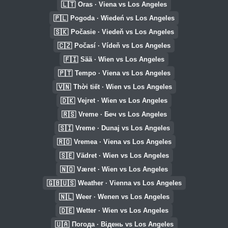
🇱🇹
Oras · Viena vs Los Angeles
🇵🇱
Pogoda · Wiedeń vs Los Angeles
🇸🇰
Počasie · Viedeň vs Los Angeles
🇨🇿
Počasí · Vídeň vs Los Angeles
🇫🇮
Sää · Wien vs Los Angeles
🇵🇹
Tempo · Viena vs Los Angeles
🇻🇳
Thời tiết · Wien vs Los Angeles
🇩🇰
Vejret · Wien vs Los Angeles
🇷🇸
Vreme · Беч vs Los Angeles
🇸🇮
Vreme · Dunaj vs Los Angeles
🇷🇴
Vremea · Viena vs Los Angeles
🇸🇪
Vädret · Wien vs Los Angeles
🇳🇴
Været · Wien vs Los Angeles
🇬🇧🇺🇸
Weather · Vienna vs Los Angeles
🇳🇱
Weer · Wenen vs Los Angeles
🇩🇪
Wetter · Wien vs Los Angeles
🇺🇦
Погода · Відень vs Los Angeles