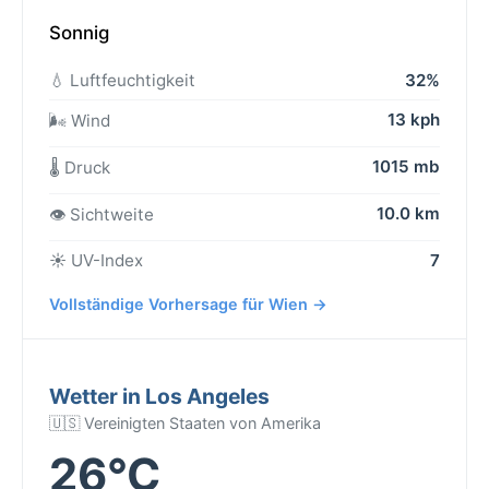
Sonnig
💧 Luftfeuchtigkeit
32%
13 kph
🌬️ Wind
1015 mb
🌡️ Druck
10.0 km
👁️ Sichtweite
☀️ UV-Index
7
Vollständige Vorhersage für Wien →
Wetter in Los Angeles
🇺🇸 Vereinigten Staaten von Amerika
26°C