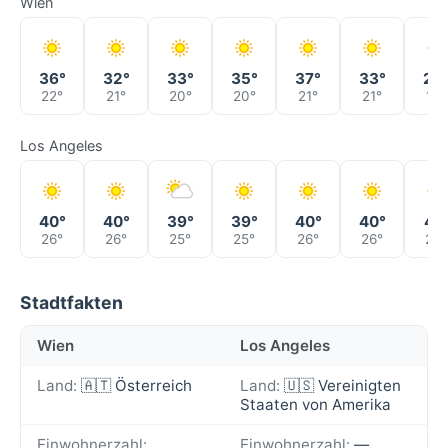
Wien
36°
32°
33°
35°
37°
33°
29
22°
21°
20°
20°
21°
21°
19°
Los Angeles
40°
40°
39°
39°
40°
40°
41°
26°
26°
25°
25°
26°
26°
26°
Stadtfakten
Wien
Los Angeles
Land:
🇦🇹 Österreich
Land:
🇺🇸 Vereinigten
Staaten von Amerika
Einwohnerzahl:
Einwohnerzahl:
—