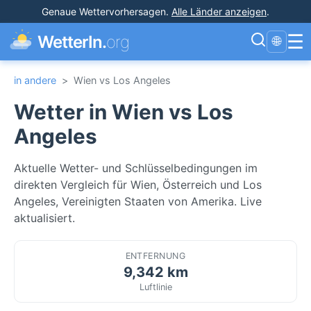
Genaue Wettervorhersagen
.
Alle Länder anzeigen
.
☰
WetterIn.
org
🌐
in andere
>
Wien vs Los Angeles
Wetter in Wien vs Los
Angeles
Aktuelle Wetter- und Schlüsselbedingungen im
direkten Vergleich für Wien, Österreich und Los
Angeles, Vereinigten Staaten von Amerika. Live
aktualisiert.
ENTFERNUNG
9,342 km
Luftlinie