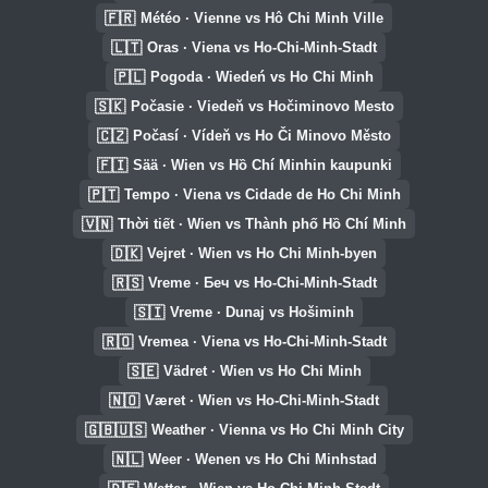
🇫🇷
Météo · Vienne vs Hô Chi Minh Ville
🇱🇹
Oras · Viena vs Ho-Chi-Minh-Stadt
🇵🇱
Pogoda · Wiedeń vs Ho Chi Minh
🇸🇰
Počasie · Viedeň vs Hočiminovo Mesto
🇨🇿
Počasí · Vídeň vs Ho Či Minovo Město
🇫🇮
Sää · Wien vs Hồ Chí Minhin kaupunki
🇵🇹
Tempo · Viena vs Cidade de Ho Chi Minh
🇻🇳
Thời tiết · Wien vs Thành phố Hồ Chí Minh
🇩🇰
Vejret · Wien vs Ho Chi Minh-byen
🇷🇸
Vreme · Беч vs Ho-Chi-Minh-Stadt
🇸🇮
Vreme · Dunaj vs Hošiminh
🇷🇴
Vremea · Viena vs Ho-Chi-Minh-Stadt
🇸🇪
Vädret · Wien vs Ho Chi Minh
🇳🇴
Været · Wien vs Ho-Chi-Minh-Stadt
🇬🇧🇺🇸
Weather · Vienna vs Ho Chi Minh City
🇳🇱
Weer · Wenen vs Ho Chi Minhstad