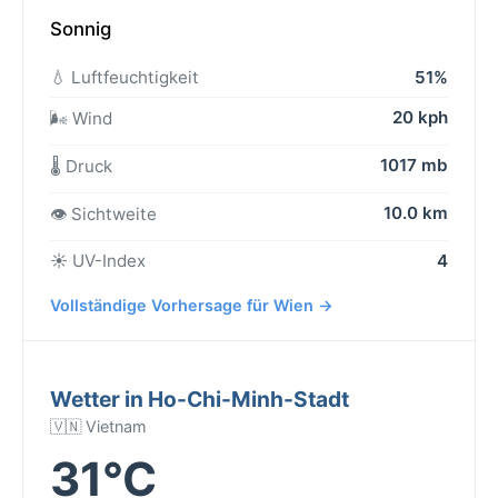
Sonnig
💧 Luftfeuchtigkeit
51%
20 kph
🌬️ Wind
1017 mb
🌡️ Druck
10.0 km
👁️ Sichtweite
☀️ UV-Index
4
Vollständige Vorhersage für Wien →
Wetter in Ho-Chi-Minh-Stadt
🇻🇳 Vietnam
31°C