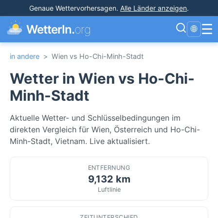
Genaue Wettervorhersagen
.
Alle Länder anzeigen
.
☰
WetterIn.
org
🌐
in andere
>
Wien vs Ho-Chi-Minh-Stadt
Wetter in Wien vs Ho-Chi-
Minh-Stadt
Aktuelle Wetter- und Schlüsselbedingungen im
direkten Vergleich für Wien, Österreich und Ho-Chi-
Minh-Stadt, Vietnam. Live aktualisiert.
ENTFERNUNG
9,132 km
Luftlinie
ZEITUNTERSCHIED