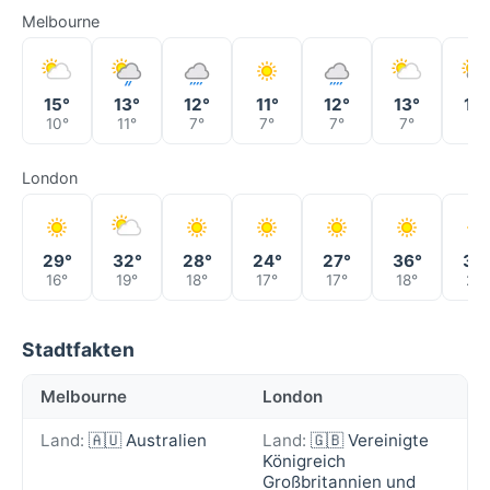
Melbourne
15°
13°
12°
11°
12°
13°
13°
10°
11°
7°
7°
7°
7°
8°
London
29°
32°
28°
24°
27°
36°
30
16°
19°
18°
17°
17°
18°
21°
Stadtfakten
Melbourne
London
Land:
🇦🇺 Australien
Land:
🇬🇧 Vereinigte
Königreich
Großbritannien und