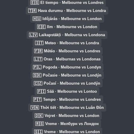
🇪🇸
El tiempo · Melbourne vs Londres
🇹🇷
Hava durumu · Melbourne vs Londra
🇭🇺
Időjárás · Melbourne vs London
🇪🇪
Ilm · Melbourne vs London
🇱🇻
Laikapstākļi · Melburna vs Londona
🇮🇹
Meteo · Melbourne vs Londra
🇫🇷
Météo · Melbourne vs Londres
🇱🇹
Oras · Melburnas vs Londonas
🇵🇱
Pogoda · Melbourne vs Londyn
🇸🇰
Počasie · Melbourne vs Londýn
🇨🇿
Počasí · Melbourne vs Londýn
🇫🇮
Sää · Melbourne vs Lontoo
🇵🇹
Tempo · Melbourne vs Londres
🇻🇳
Thời tiết · Melbourne vs Luân Đôn
🇩🇰
Vejret · Melbourne vs London
🇷🇸
Vreme · Мелбурн vs Лондон
🇸🇮
Vreme · Melbourne vs London