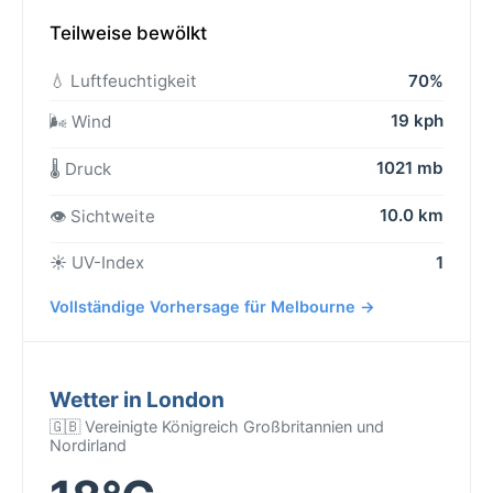
Teilweise bewölkt
💧 Luftfeuchtigkeit
70%
19 kph
🌬️ Wind
1021 mb
🌡️ Druck
10.0 km
👁️ Sichtweite
☀️ UV-Index
1
Vollständige Vorhersage für Melbourne →
Wetter in London
🇬🇧 Vereinigte Königreich Großbritannien und
Nordirland