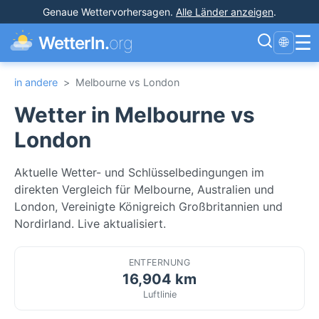
Genaue Wettervorhersagen
.
Alle Länder anzeigen
.
☰
WetterIn.
org
🌐
in andere
>
Melbourne vs London
Wetter in Melbourne vs
London
Aktuelle Wetter- und Schlüsselbedingungen im
direkten Vergleich für Melbourne, Australien und
London, Vereinigte Königreich Großbritannien und
Nordirland. Live aktualisiert.
ENTFERNUNG
16,904 km
Luftlinie