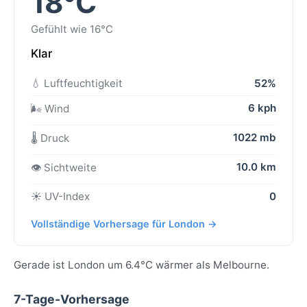
18°C
Gefühlt wie 16°C
Klar
💧 Luftfeuchtigkeit
52%
6 kph
🌬️ Wind
1022 mb
🌡️ Druck
10.0 km
👁️ Sichtweite
☀️ UV-Index
0
Vollständige Vorhersage für London →
Gerade ist London um 6.4°C wärmer als Melbourne.
7-Tage-Vorhersage