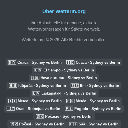
Über WetterIn.org
Ihre Anlaufstelle für genaue, aktuelle
Wettervorhersagen für Städte weltweit.
WetterIn.org © 2026. Alle Rechte vorbehalten.
🇲🇾
🇮🇩
Cuaca · Sydney vs Berlin
Cuaca · Sydney vs Berlin
🇪🇸
El tiempo · Sydney vs Berlin
🇹🇷
Hava durumu · Sidney vs Berlin
🇭🇺
🇪🇪
Időjárás · Sydney vs Berlin
Ilm · Sydney vs Berlin
🇱🇻
Laikapstākļi · Sidneja vs Berlin
🇮🇹
🇫🇷
Meteo · Sydney vs Berlin
Météo · Sydney vs Berlin
🇱🇹
🇵🇱
Oras · Sidnėjus vs Berlin
Pogoda · Sydney vs Berlin
🇸🇰
Počasie · Sydney vs Berlin
🇨🇿
🇫🇮
Počasí · Sydney vs Berlin
Sää · Sydney vs Berlin