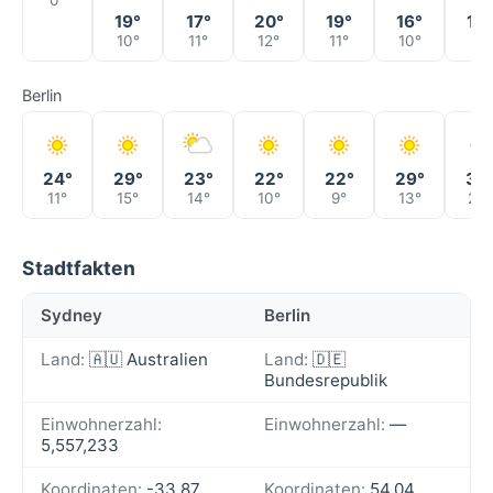
0°
19°
17°
20°
19°
16°
16°
10°
11°
12°
11°
10°
8°
Berlin
24°
29°
23°
22°
22°
29°
33
11°
15°
14°
10°
9°
13°
20°
Stadtfakten
Sydney
Berlin
Land:
🇦🇺 Australien
Land:
🇩🇪
Bundesrepublik
Einwohnerzahl:
Einwohnerzahl:
—
5,557,233
Koordinaten:
-33.87,
Koordinaten:
54.04,