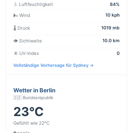
💧 Luftfeuchtigkeit
84%
10 kph
🌬️ Wind
1019 mb
🌡️ Druck
10.0 km
👁️ Sichtweite
☀️ UV-Index
0
Vollständige Vorhersage für Sydney →
Wetter in Berlin
🇩🇪 Bundesrepublik
23°C
Gefühlt wie 22°C