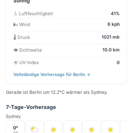
Sonnig
💧 Luftfeuchtigkeit
41%
6 kph
🌬️ Wind
1021 mb
🌡️ Druck
10.0 km
👁️ Sichtweite
☀️ UV-Index
0
Vollständige Vorhersage für Berlin →
Gerade ist Berlin um 12.2°C wärmer als Sydney.
7-Tage-Vorhersage
Sydney
0°