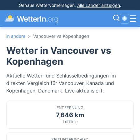
Genaue Wettervorhersagen
.
Alle Länder anzeigen
.
☰
WetterIn.
org
🌐
in andere
>
Vancouver vs Kopenhagen
Wetter in Vancouver vs
Kopenhagen
Aktuelle Wetter- und Schlüsselbedingungen im
direkten Vergleich für Vancouver, Kanada und
Kopenhagen, Dänemark. Live aktualisiert.
ENTFERNUNG
7,646 km
Luftlinie
ZEITUNTERSCHIED