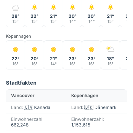
28°
22°
21°
20°
20°
21°
23
15°
15°
15°
14°
14°
15°
16°
Kopenhagen
22°
20°
21°
23°
23°
18°
20
16°
16°
14°
16°
16°
15°
13°
Stadtfakten
Vancouver
Kopenhagen
Land:
🇨🇦 Kanada
Land:
🇩🇰 Dänemark
Einwohnerzahl:
Einwohnerzahl:
662,248
1,153,615