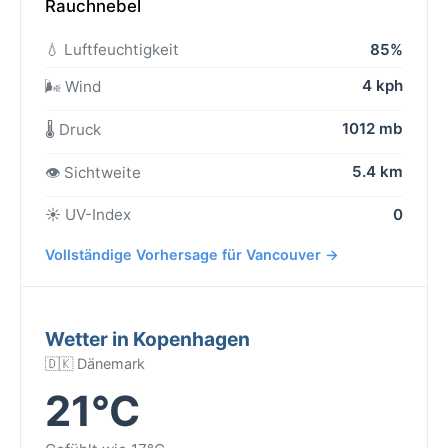
Rauchnebel
💧 Luftfeuchtigkeit
85%
4 kph
🌬️ Wind
1012 mb
🌡️ Druck
5.4 km
👁️ Sichtweite
☀️ UV-Index
0
Vollständige Vorhersage für Vancouver →
Wetter in Kopenhagen
🇩🇰 Dänemark
21°C