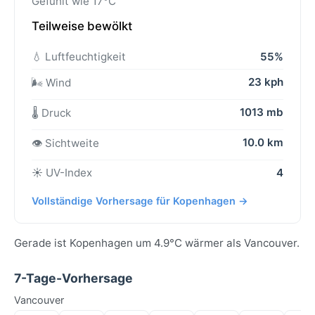
Gefühlt wie 17°C
Teilweise bewölkt
💧 Luftfeuchtigkeit
55%
23 kph
🌬️ Wind
1013 mb
🌡️ Druck
10.0 km
👁️ Sichtweite
☀️ UV-Index
4
Vollständige Vorhersage für Kopenhagen →
Gerade ist Kopenhagen um 4.9°C wärmer als Vancouver.
7-Tage-Vorhersage
Vancouver