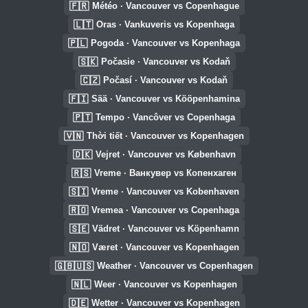
🇫🇷
Météo · Vancouver vs Copenhague
🇱🇹
Oras · Vankuveris vs Kopenhaga
🇵🇱
Pogoda · Vancouver vs Kopenhaga
🇸🇰
Počasie · Vancouver vs Kodaň
🇨🇿
Počasí · Vancouver vs Kodaň
🇫🇮
Sää · Vancouver vs Kööpenhamina
🇵🇹
Tempo · Vancôver vs Copenhaga
🇻🇳
Thời tiết · Vancouver vs Kopenhagen
🇩🇰
Vejret · Vancouver vs København
🇷🇸
Vreme · Ванкувер vs Копенхаген
🇸🇮
Vreme · Vancouver vs Kobenhaven
🇷🇴
Vremea · Vancouver vs Copenhaga
🇸🇪
Vädret · Vancouver vs Köpenhamn
🇳🇴
Været · Vancouver vs Kopenhagen
🇬🇧🇺🇸
Weather · Vancouver vs Copenhagen
🇳🇱
Weer · Vancouver vs Kopenhagen
🇩🇪
Wetter · Vancouver vs Kopenhagen