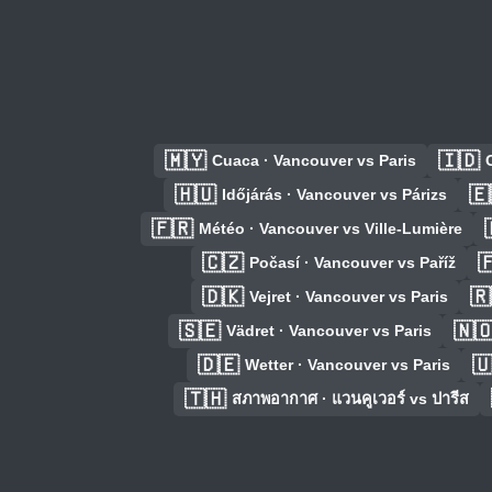
🇲🇾
🇮🇩
Cuaca · Vancouver vs Paris
🇭🇺
🇪
Időjárás · Vancouver vs Párizs
🇫🇷
Météo · Vancouver vs Ville-Lumière
🇨🇿

Počasí · Vancouver vs Paříž
🇩🇰
🇷
Vejret · Vancouver vs Paris
🇸🇪
🇳
Vädret · Vancouver vs Paris
🇩🇪

Wetter · Vancouver vs Paris
🇹🇭
สภาพอากาศ · แวนคูเวอร์ vs ปารีส