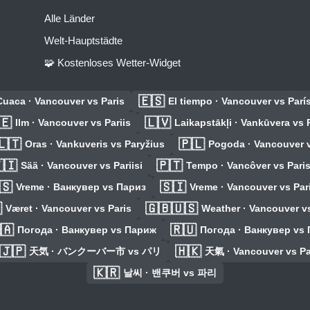
Alle Länder
Welt-Hauptstädte
🧩 Kostenloses Wetter-Widget
🇪🇸
Cuaca · Vancouver vs Paris
El tiempo · Vancouver vs Parí
🇪
🇱🇻
Ilm · Vancouver vs Pariis
Laikapstākļi · Vankūvera vs 
🇱🇹
🇵🇱
Oras · Vankuveris vs Paryžius
Pogoda · Vancouver v
🇮
🇵🇹
Sää · Vancouver vs Pariisi
Tempo · Vancôver vs Pari
🇸
🇸🇮
Vreme · Ванкувер vs Париз
Vreme · Vancouver vs Par

🇬🇧🇺🇸
Været · Vancouver vs Paris
Weather · Vancouver vs
🇦
🇷🇺
Погода · Ванкувер vs Париж
Погода · Ванкувер vs
🇯🇵
🇭🇰
天気 · バンクーバー市 vs パリ
天氣 · Vancouver vs Pa
🇰🇷
날씨 · 밴쿠버 vs 파리