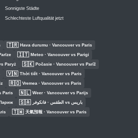
Sonnigste Städte
Schlechteste Luftqualität jetzt
🇹🇷
s
Hava durumu · Vancouver vs Paris
🇮🇹
Parīze
Meteo · Vancouver vs Parigi
🇸🇰
s Paryż
Počasie · Vancouver vs Paríž
🇻🇳
s
Thời tiết · Vancouver vs Paris
🇷🇴
iz
Vremea · Vancouver vs Paris
🇳🇱
 Paris
Weer · Vancouver vs Parijs
🇸🇦
 Париж
الطقس · فانكوفر vs باريس
🇹🇼
ris
天氣預報 · Vancouver vs Paris