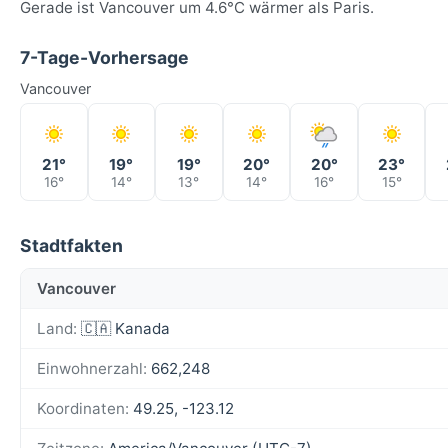
Gerade ist Vancouver um 4.6°C wärmer als Paris.
7-Tage-Vorhersage
Vancouver
21°
19°
19°
20°
20°
23°
16°
14°
13°
14°
16°
15°
Stadtfakten
Vancouver
Land:
🇨🇦 Kanada
Einwohnerzahl:
662,248
Koordinaten:
49.25, -123.12