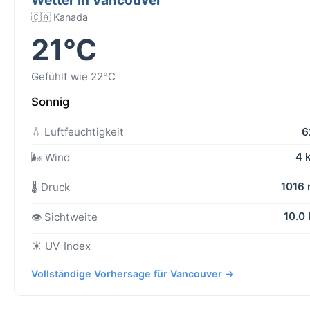
🇨🇦 Kanada
21°C
Gefühlt wie 22°C
Sonnig
💧 Luftfeuchtigkeit
6
4 
🌬️ Wind
1016
🌡️ Druck
10.0
👁️ Sichtweite
☀️ UV-Index
Vollständige Vorhersage für Vancouver →