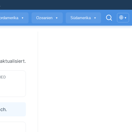
.
🌐
ordamerika
Ozeanien
Südamerika
▾
▼
▼
▼
ktualisiert.
IED
ich.