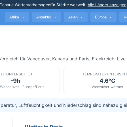
Genaue Wettervorhersagen
für Städte weltweit
.
Alle Länder anzeigen
Afrika
Antarktis
Asien
Europa
N
▼
▼
▼
▼
rgleich für Vancouver, Kanada und Paris, Frankreich. Live a
ZEITUNTERSCHIED
TEMPERATURUNTERSCH
-9h
4.6°C
/Vancouver · Europe/Paris
Vancouver wärmer
peratur, Luftfeuchtigkeit und Niederschlag sind nahezu gle
Wetter in Paris