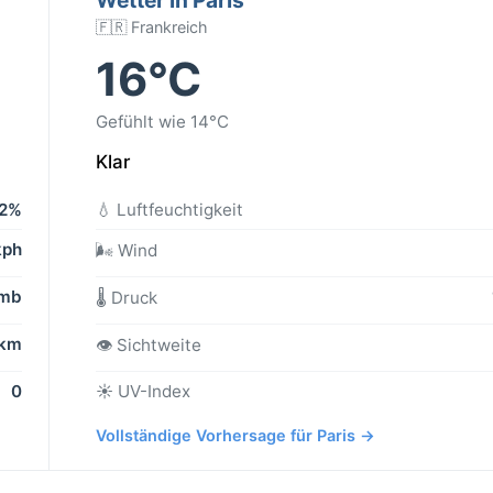
🇫🇷 Frankreich
16°C
Gefühlt wie 14°C
Klar
2%
💧 Luftfeuchtigkeit
kph
🌬️ Wind
 mb
🌡️ Druck
 km
👁️ Sichtweite
0
☀️ UV-Index
Vollständige Vorhersage für Paris →