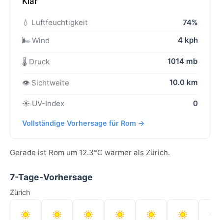
Klar
💧 Luftfeuchtigkeit
74%
4 kph
🌬️ Wind
1014 mb
🌡️ Druck
10.0 km
👁️ Sichtweite
☀️ UV-Index
0
Vollständige Vorhersage für Rom →
Gerade ist Rom um 12.3°C wärmer als Zürich.
7-Tage-Vorhersage
Zürich