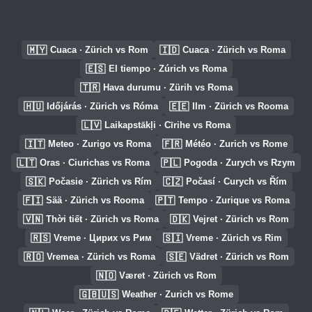
🇲🇾
🇮🇩
Cuaca · Zürich vs Rom
Cuaca · Zürich vs Roma
🇪🇸
El tiempo · Zúrich vs Roma
🇹🇷
Hava durumu · Zürih vs Roma
🇭🇺
🇪🇪
Időjárás · Zürich vs Róma
Ilm · Zürich vs Rooma
🇱🇻
Laikapstākļi · Cīrihe vs Roma
🇮🇹
🇫🇷
Meteo · Zurigo vs Roma
Météo · Zurich vs Rome
🇱🇹
🇵🇱
Oras · Ciurichas vs Roma
Pogoda · Zurych vs Rzym
🇸🇰
🇨🇿
Počasie · Zürich vs Rím
Počasí · Curych vs Řím
🇫🇮
🇵🇹
Sää · Zürich vs Rooma
Tempo · Zurique vs Roma
🇻🇳
🇩🇰
Thời tiết · Zürich vs Roma
Vejret · Zürich vs Rom
🇷🇸
🇸🇮
Vreme · Цирих vs Рим
Vreme · Zürich vs Rim
🇷🇴
🇸🇪
Vremea · Zürich vs Roma
Vädret · Zürich vs Rom
🇳🇴
Været · Zürich vs Rom
🇬🇧🇺🇸
Weather · Zurich vs Rome