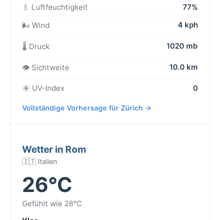
💧 Luftfeuchtigkeit
77%
4 kph
🌬️ Wind
1020 mb
🌡️ Druck
10.0 km
👁️ Sichtweite
☀️ UV-Index
0
Vollständige Vorhersage für Zürich →
Wetter in Rom
🇮🇹 Italien
26°C
Gefühlt wie 28°C