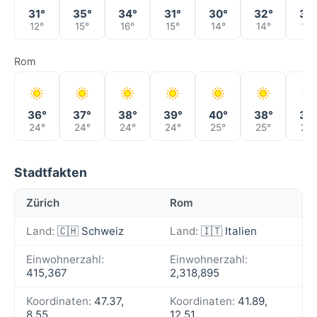
31°
35°
34°
31°
30°
32°
35
12°
15°
16°
15°
14°
14°
17°
Rom
36°
37°
38°
39°
40°
38°
36
24°
24°
24°
24°
25°
25°
24°
Stadtfakten
Zürich
Rom
Land:
🇨🇭 Schweiz
Land:
🇮🇹 Italien
Einwohnerzahl:
Einwohnerzahl:
415,367
2,318,895
Koordinaten:
47.37,
Koordinaten:
41.89,
8.55
12.51