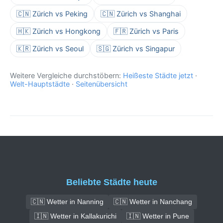
🇨🇳 Zürich vs Peking
🇨🇳 Zürich vs Shanghai
🇭🇰 Zürich vs Hongkong
🇫🇷 Zürich vs Paris
🇰🇷 Zürich vs Seoul
🇸🇬 Zürich vs Singapur
Weitere Vergleiche durchstöbern:
Heißeste Städte jetzt
·
Welt-Hauptstädte
·
Seitenübersicht
Beliebte Städte heute
🇨🇳 Wetter in Nanning
🇨🇳 Wetter in Nanchang
🇮🇳 Wetter in Kallakurichi
🇮🇳 Wetter in Pune