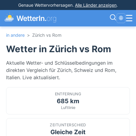
Genaue Wettervorhersagen
.
Alle Länder anzeigen
.
☰
WetterIn.
org
🌐
in andere
>
Zürich vs Rom
Wetter in Zürich vs Rom
Aktuelle Wetter- und Schlüsselbedingungen im
direkten Vergleich für Zürich, Schweiz und Rom,
Italien. Live aktualisiert.
ENTFERNUNG
685 km
Luftlinie
ZEITUNTERSCHIED
Gleiche Zeit