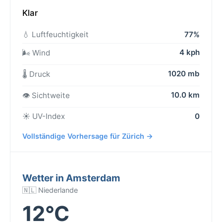
Klar
💧 Luftfeuchtigkeit
77%
4 kph
🌬️ Wind
1020 mb
🌡️ Druck
10.0 km
👁️ Sichtweite
☀️ UV-Index
0
Vollständige Vorhersage für Zürich →
Wetter in Amsterdam
🇳🇱 Niederlande
12°C