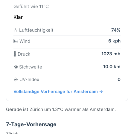
Gefühlt wie 11°C
Klar
💧 Luftfeuchtigkeit
74%
6 kph
🌬️ Wind
1023 mb
🌡️ Druck
10.0 km
👁️ Sichtweite
☀️ UV-Index
0
Vollständige Vorhersage für Amsterdam →
Gerade ist Zürich um 1.3°C wärmer als Amsterdam.
7-Tage-Vorhersage
Zürich