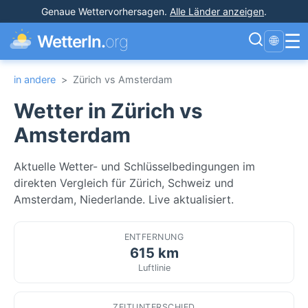
Genaue Wettervorhersagen
.
Alle Länder anzeigen
.
☰
WetterIn.
org
🌐
in andere
>
Zürich vs Amsterdam
Wetter in Zürich vs
Amsterdam
Aktuelle Wetter- und Schlüsselbedingungen im
direkten Vergleich für Zürich, Schweiz und
Amsterdam, Niederlande. Live aktualisiert.
ENTFERNUNG
615 km
Luftlinie
ZEITUNTERSCHIED