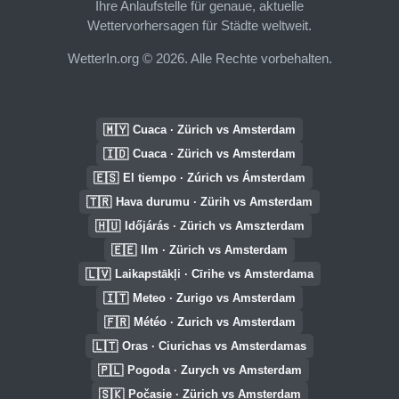
Ihre Anlaufstelle für genaue, aktuelle
Wettervorhersagen für Städte weltweit.
WetterIn.org © 2026. Alle Rechte vorbehalten.
🇲🇾
Cuaca · Zürich vs Amsterdam
🇮🇩
Cuaca · Zürich vs Amsterdam
🇪🇸
El tiempo · Zúrich vs Ámsterdam
🇹🇷
Hava durumu · Zürih vs Amsterdam
🇭🇺
Időjárás · Zürich vs Amszterdam
🇪🇪
Ilm · Zürich vs Amsterdam
🇱🇻
Laikapstākļi · Cīrihe vs Amsterdama
🇮🇹
Meteo · Zurigo vs Amsterdam
🇫🇷
Météo · Zurich vs Amsterdam
🇱🇹
Oras · Ciurichas vs Amsterdamas
🇵🇱
Pogoda · Zurych vs Amsterdam
🇸🇰
Počasie · Zürich vs Amsterdam