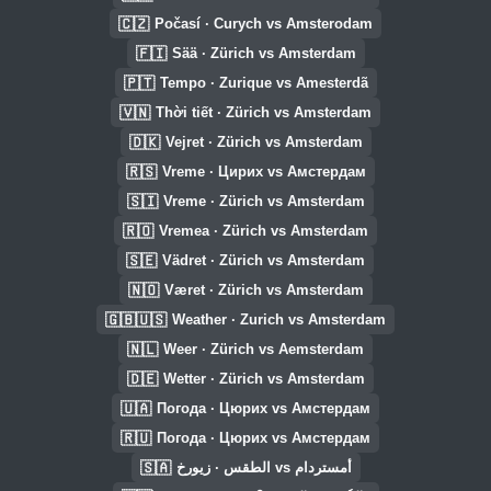
🇨🇿
Počasí · Curych vs Amsterodam
🇫🇮
Sää · Zürich vs Amsterdam
🇵🇹
Tempo · Zurique vs Amesterdã
🇻🇳
Thời tiết · Zürich vs Amsterdam
🇩🇰
Vejret · Zürich vs Amsterdam
🇷🇸
Vreme · Цирих vs Амстердам
🇸🇮
Vreme · Zürich vs Amsterdam
🇷🇴
Vremea · Zürich vs Amsterdam
🇸🇪
Vädret · Zürich vs Amsterdam
🇳🇴
Været · Zürich vs Amsterdam
🇬🇧🇺🇸
Weather · Zurich vs Amsterdam
🇳🇱
Weer · Zürich vs Aemsterdam
🇩🇪
Wetter · Zürich vs Amsterdam
🇺🇦
Погода · Цюрих vs Амстердам
🇷🇺
Погода · Цюрих vs Амстердам
🇸🇦
الطقس · زيورخ vs أمستردام