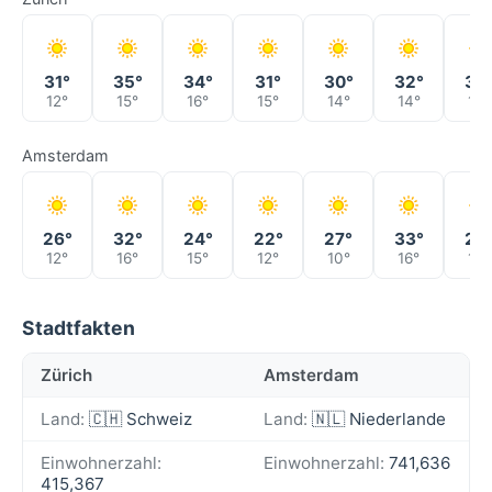
31°
35°
34°
31°
30°
32°
35
12°
15°
16°
15°
14°
14°
17°
Amsterdam
26°
32°
24°
22°
27°
33°
28
12°
16°
15°
12°
10°
16°
16°
Stadtfakten
Zürich
Amsterdam
Land:
🇨🇭 Schweiz
Land:
🇳🇱 Niederlande
Einwohnerzahl:
Einwohnerzahl:
741,636
415,367