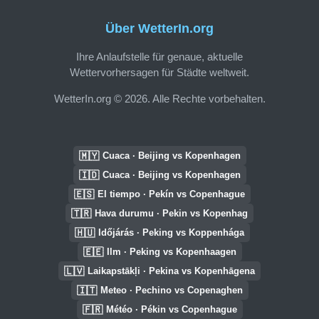
Über WetterIn.org
Ihre Anlaufstelle für genaue, aktuelle
Wettervorhersagen für Städte weltweit.
WetterIn.org © 2026. Alle Rechte vorbehalten.
🇲🇾
Cuaca · Beijing vs Kopenhagen
🇮🇩
Cuaca · Beijing vs Kopenhagen
🇪🇸
El tiempo · Pekín vs Copenhague
🇹🇷
Hava durumu · Pekin vs Kopenhag
🇭🇺
Időjárás · Peking vs Koppenhága
🇪🇪
Ilm · Peking vs Kopenhaagen
🇱🇻
Laikapstākļi · Pekina vs Kopenhāgena
🇮🇹
Meteo · Pechino vs Copenaghen
🇫🇷
Météo · Pékin vs Copenhague