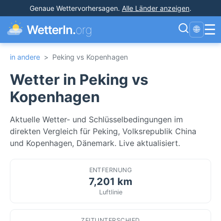
Genaue Wettervorhersagen
.
Alle Länder anzeigen
.
☰
WetterIn.
org
🌐
in andere
>
Peking vs Kopenhagen
Wetter in Peking vs
Kopenhagen
Aktuelle Wetter- und Schlüsselbedingungen im
direkten Vergleich für Peking, Volksrepublik China
und Kopenhagen, Dänemark. Live aktualisiert.
ENTFERNUNG
7,201 km
Luftlinie
ZEITUNTERSCHIED