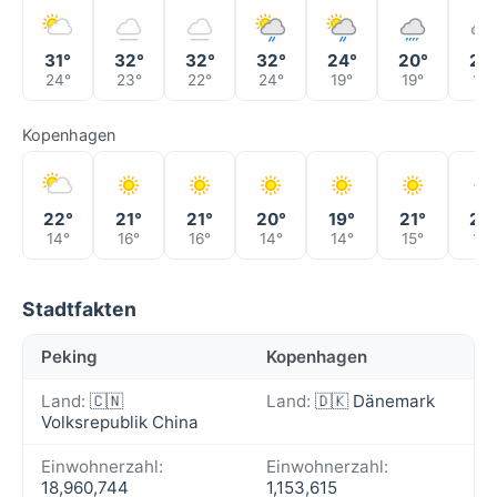
31°
32°
32°
32°
24°
20°
20
24°
23°
22°
24°
19°
19°
19°
Kopenhagen
22°
21°
21°
20°
19°
21°
23
14°
16°
16°
14°
14°
15°
18°
Stadtfakten
Peking
Kopenhagen
Land:
🇨🇳
Land:
🇩🇰 Dänemark
Volksrepublik China
Einwohnerzahl:
Einwohnerzahl:
18,960,744
1,153,615