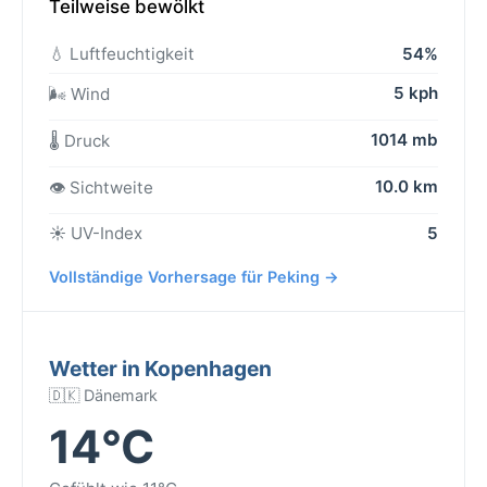
Teilweise bewölkt
💧 Luftfeuchtigkeit
54%
5 kph
🌬️ Wind
1014 mb
🌡️ Druck
10.0 km
👁️ Sichtweite
☀️ UV-Index
5
Vollständige Vorhersage für Peking →
Wetter in Kopenhagen
🇩🇰 Dänemark
14°C