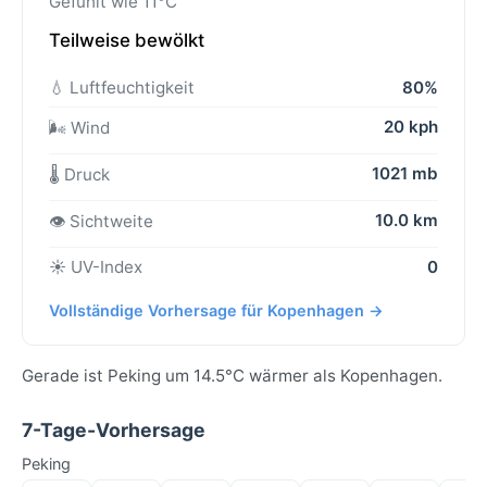
Gefühlt wie 11°C
Teilweise bewölkt
💧 Luftfeuchtigkeit
80%
20 kph
🌬️ Wind
1021 mb
🌡️ Druck
10.0 km
👁️ Sichtweite
☀️ UV-Index
0
Vollständige Vorhersage für Kopenhagen →
Gerade ist Peking um 14.5°C wärmer als Kopenhagen.
7-Tage-Vorhersage
Peking