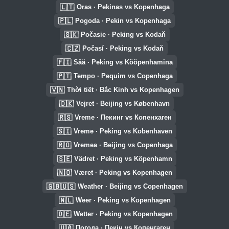
🇱🇹
Oras · Pekinas vs Kopenhaga
🇵🇱
Pogoda · Pekin vs Kopenhaga
🇸🇰
Počasie · Peking vs Kodaň
🇨🇿
Počasí · Peking vs Kodaň
🇫🇮
Sää · Peking vs Kööpenhamina
🇵🇹
Tempo · Pequim vs Copenhaga
🇻🇳
Thời tiết · Bắc Kinh vs Kopenhagen
🇩🇰
Vejret · Beijing vs København
🇷🇸
Vreme · Пекинг vs Копенхаген
🇸🇮
Vreme · Peking vs Kobenhaven
🇷🇴
Vremea · Beijing vs Copenhaga
🇸🇪
Vädret · Peking vs Köpenhamn
🇳🇴
Været · Peking vs Kopenhagen
🇬🇧🇺🇸
Weather · Beijing vs Copenhagen
🇳🇱
Weer · Peking vs Kopenhagen
🇩🇪
Wetter · Peking vs Kopenhagen
🇺🇦
Погода · Пекін vs Копенгаген