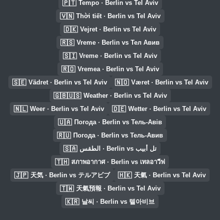
🇵🇹
Tempo · Berlin vs Tel Aviv
🇻🇳
Thời tiết · Berlin vs Tel Aviv
🇩🇰
Vejret · Berlin vs Tel Aviv
🇷🇸
Vreme · Berlin vs Тел Авив
🇸🇮
Vreme · Berlin vs Tel Aviv
🇷🇴
Vremea · Berlin vs Tel Aviv
🇸🇪
🇳🇴
Vädret · Berlin vs Tel Aviv
Været · Berlin vs Tel Aviv
🇬🇧🇺🇸
Weather · Berlin vs Tel Aviv
🇳🇱
🇩🇪
Weer · Berlin vs Tel Aviv
Wetter · Berlin vs Tel Aviv
🇺🇦
Погода · Berlin vs Тель-Авів
🇷🇺
Погода · Berlin vs Тель-Авив
🇸🇦
الطقس · Berlin vs تل أبيب
🇹🇭
สภาพอากาศ · Berlin vs เทลอาวีฟ
🇯🇵
🇭🇰
天気 · Berlin vs テルアビブ
天氣 · Berlin vs Tel Aviv
🇹🇼
天氣預報 · Berlin vs Tel Aviv
🇰🇷
날씨 · Berlin vs 텔아비브