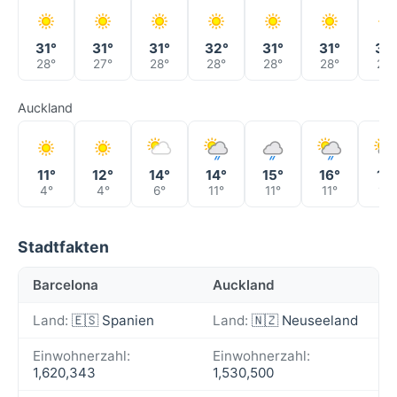
31°
31°
31°
32°
31°
31°
32
28°
27°
28°
28°
28°
28°
28°
Auckland
11°
12°
14°
14°
15°
16°
17°
4°
4°
6°
11°
11°
11°
11°
Stadtfakten
Barcelona
Auckland
Land:
🇪🇸 Spanien
Land:
🇳🇿 Neuseeland
Einwohnerzahl:
Einwohnerzahl:
1,620,343
1,530,500