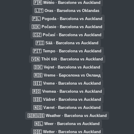
🇫🇷
Météo · Barcelone vs Auckland
🇱🇹
Oras · Barselona vs Oklandas
🇵🇱
Pogoda · Barcelona vs Auckland
🇸🇰
Počasie · Barcelona vs Auckland
🇨🇿
Počasí · Barcelona vs Auckland
🇫🇮
Sää · Barcelona vs Auckland
🇵🇹
Tempo · Barcelona vs Auckland
🇻🇳
Thời tiết · Barcelona vs Auckland
🇩🇰
Vejret · Barcelona vs Auckland
🇷🇸
Vreme · Барселона vs Окланд
🇸🇮
Vreme · Barcelona vs Auckland
🇷🇴
Vremea · Barcelona vs Auckland
🇸🇪
Vädret · Barcelona vs Auckland
🇳🇴
Været · Barcelona vs Auckland
🇬🇧🇺🇸
Weather · Barcelona vs Auckland
🇳🇱
Weer · Barcelona vs Auckland
🇩🇪
Wetter · Barcelona vs Auckland