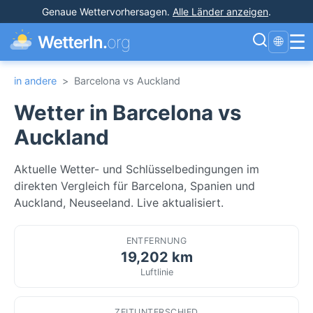
Genaue Wettervorhersagen
.
Alle Länder anzeigen
.
☰
WetterIn.
org
🌐
in andere
>
Barcelona vs Auckland
Wetter in Barcelona vs
Auckland
Aktuelle Wetter- und Schlüsselbedingungen im
direkten Vergleich für Barcelona, Spanien und
Auckland, Neuseeland. Live aktualisiert.
ENTFERNUNG
19,202 km
Luftlinie
ZEITUNTERSCHIED