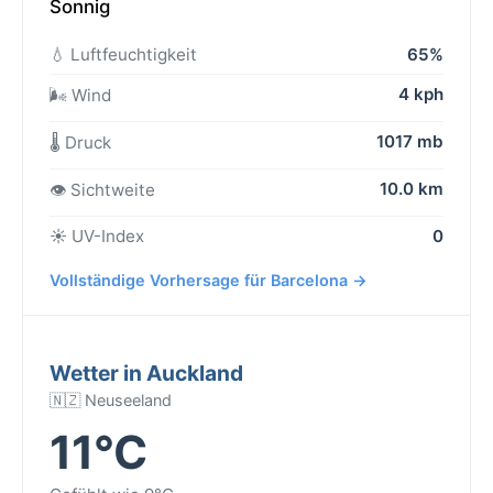
Sonnig
💧 Luftfeuchtigkeit
65%
4 kph
🌬️ Wind
1017 mb
🌡️ Druck
10.0 km
👁️ Sichtweite
☀️ UV-Index
0
Vollständige Vorhersage für Barcelona →
Wetter in Auckland
🇳🇿 Neuseeland
11°C