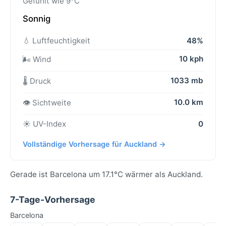
Gefühlt wie 9°C
Sonnig
💧 Luftfeuchtigkeit
48%
10 kph
🌬️ Wind
1033 mb
🌡️ Druck
10.0 km
👁️ Sichtweite
☀️ UV-Index
0
Vollständige Vorhersage für Auckland →
Gerade ist Barcelona um 17.1°C wärmer als Auckland.
7-Tage-Vorhersage
Barcelona