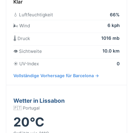
Klar
💧 Luftfeuchtigkeit
66%
6 kph
🌬️ Wind
1016 mb
🌡️ Druck
10.0 km
👁️ Sichtweite
☀️ UV-Index
0
Vollständige Vorhersage für Barcelona →
Wetter in Lissabon
🇵🇹 Portugal
20°C