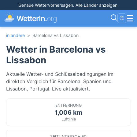
Genaue Wettervorhersagen
.
Alle Länder anzeigen
.
☰
WetterIn.
org
🌐
in andere
>
Barcelona vs Lissabon
Wetter in Barcelona vs
Lissabon
Aktuelle Wetter- und Schlüsselbedingungen im
direkten Vergleich für Barcelona, Spanien und
Lissabon, Portugal. Live aktualisiert.
ENTFERNUNG
1,006 km
Luftlinie
ZEITUNTERSCHIED