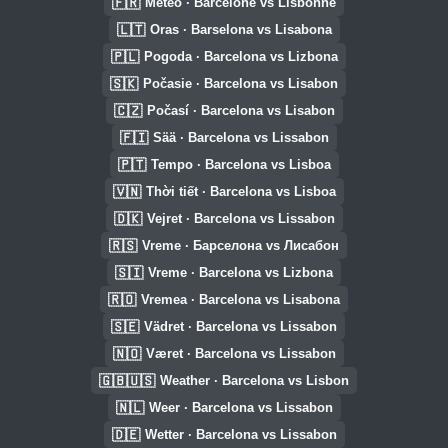
🇫🇷
Météo · Barcelone vs Lisbonne
🇱🇹
Oras · Barselona vs Lisabona
🇵🇱
Pogoda · Barcelona vs Lizbona
🇸🇰
Počasie · Barcelona vs Lisabon
🇨🇿
Počasí · Barcelona vs Lisabon
🇫🇮
Sää · Barcelona vs Lissabon
🇵🇹
Tempo · Barcelona vs Lisboa
🇻🇳
Thời tiết · Barcelona vs Lisboa
🇩🇰
Vejret · Barcelona vs Lissabon
🇷🇸
Vreme · Барселона vs Лисабон
🇸🇮
Vreme · Barcelona vs Lizbona
🇷🇴
Vremea · Barcelona vs Lisabona
🇸🇪
Vädret · Barcelona vs Lissabon
🇳🇴
Været · Barcelona vs Lissabon
🇬🇧🇺🇸
Weather · Barcelona vs Lisbon
🇳🇱
Weer · Barcelona vs Lissabon
🇩🇪
Wetter · Barcelona vs Lissabon