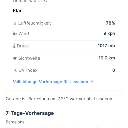
Gefühlt wie 21°C
Klar
💧 Luftfeuchtigkeit
78%
9 kph
🌬️ Wind
1017 mb
🌡️ Druck
10.0 km
👁️ Sichtweite
☀️ UV-Index
0
Vollständige Vorhersage für Lissabon →
Gerade ist Barcelona um 7.2°C wärmer als Lissabon.
7-Tage-Vorhersage
Barcelona