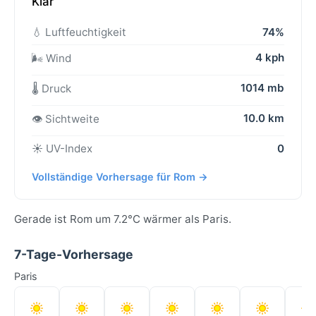
Klar
💧 Luftfeuchtigkeit
74%
4 kph
🌬️ Wind
1014 mb
🌡️ Druck
10.0 km
👁️ Sichtweite
☀️ UV-Index
0
Vollständige Vorhersage für Rom →
Gerade ist Rom um 7.2°C wärmer als Paris.
7-Tage-Vorhersage
Paris