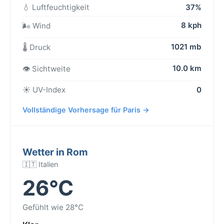
💧 Luftfeuchtigkeit
37%
8 kph
🌬️ Wind
1021 mb
🌡️ Druck
10.0 km
👁️ Sichtweite
☀️ UV-Index
0
Vollständige Vorhersage für Paris →
Wetter in Rom
🇮🇹 Italien
26°C
Gefühlt wie 28°C