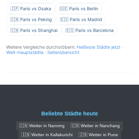
🇯🇵 Paris vs Osaka
🇩🇪 Paris vs Berlin
🇨🇳 Paris vs Peking
🇪🇸 Paris vs Madrid
🇨🇳 Paris vs Shanghai
🇪🇸 Paris vs Barcelona
Weitere Vergleiche durchstöbern:
Heißeste Städte jetzt
·
Welt-Hauptstädte
·
Seitenübersicht
Beliebte Städte heute
🇨🇳 Wetter in Nanning
🇨🇳 Wetter in Nanchang
🇮🇳 Wetter in Kallakurichi
🇮🇳 Wetter in Pune