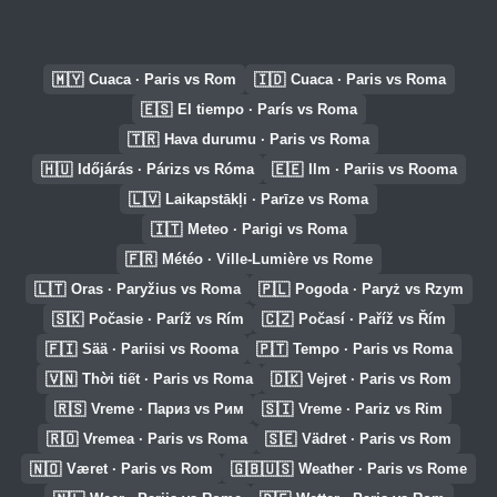
🇲🇾
🇮🇩
Cuaca · Paris vs Rom
Cuaca · Paris vs Roma
🇪🇸
El tiempo · París vs Roma
🇹🇷
Hava durumu · Paris vs Roma
🇭🇺
🇪🇪
Időjárás · Párizs vs Róma
Ilm · Pariis vs Rooma
🇱🇻
Laikapstākļi · Parīze vs Roma
🇮🇹
Meteo · Parigi vs Roma
🇫🇷
Météo · Ville-Lumière vs Rome
🇱🇹
🇵🇱
Oras · Paryžius vs Roma
Pogoda · Paryż vs Rzym
🇸🇰
🇨🇿
Počasie · Paríž vs Rím
Počasí · Paříž vs Řím
🇫🇮
🇵🇹
Sää · Pariisi vs Rooma
Tempo · Paris vs Roma
🇻🇳
🇩🇰
Thời tiết · Paris vs Roma
Vejret · Paris vs Rom
🇷🇸
🇸🇮
Vreme · Париз vs Рим
Vreme · Pariz vs Rim
🇷🇴
🇸🇪
Vremea · Paris vs Roma
Vädret · Paris vs Rom
🇳🇴
🇬🇧🇺🇸
Været · Paris vs Rom
Weather · Paris vs Rome