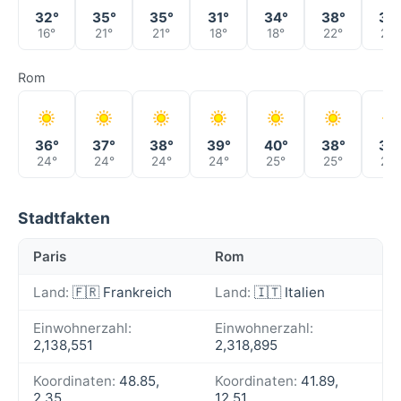
32°
35°
35°
31°
34°
38°
37
16°
21°
21°
18°
18°
22°
23°
Rom
36°
37°
38°
39°
40°
38°
36
24°
24°
24°
24°
25°
25°
24°
Stadtfakten
Paris
Rom
Land:
🇫🇷 Frankreich
Land:
🇮🇹 Italien
Einwohnerzahl:
Einwohnerzahl:
2,138,551
2,318,895
Koordinaten:
48.85,
Koordinaten:
41.89,
2.35
12.51