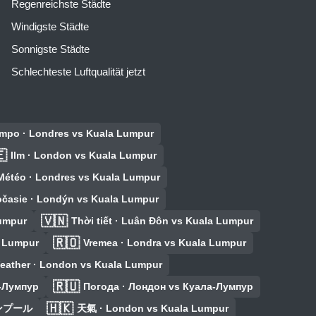
Regenreichste Städte
Windigste Städte
Sonnigste Städte
Schlechteste Luftqualität jetzt
empo · Londres vs Kuala Lumpur

Ilm · London vs Kuala Lumpur
Météo · Londres vs Kuala Lumpur
časie · Londýn vs Kuala Lumpur
🇻🇳
umpur
Thời tiết · Luân Đôn vs Kuala Lumpur
🇷🇴
a Lumpur
Vremea · Londra vs Kuala Lumpur
eather · London vs Kuala Lumpur
🇷🇺
а-Лумпур
Погода · Лондон vs Куала-Лумпур
🇭🇰
ルンプール
天氣 · London vs Kuala Lumpur