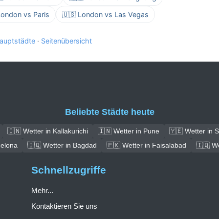
London vs Paris
🇺🇸 London vs Las Vegas
auptstädte
·
Seitenübersicht
Beliebte Städte heute
🇮🇳 Wetter in Kallakurichi
🇮🇳 Wetter in Pune
🇾🇪 Wetter in 
celona
🇮🇶 Wetter in Bagdad
🇵🇰 Wetter in Faisalabad
🇮🇶 We
Schnellzugriffe
Mehr...
Kontaktieren Sie uns