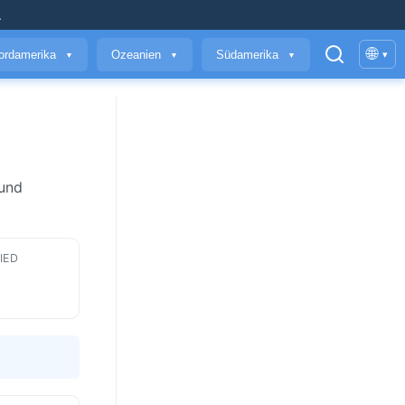
.
🌐
ordamerika
Ozeanien
Südamerika
▾
▼
▼
▼
 und
IED