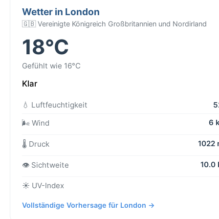
Wetter in London
🇬🇧 Vereinigte Königreich Großbritannien und Nordirland
18°C
Gefühlt wie 16°C
Klar
💧 Luftfeuchtigkeit
5
6 
🌬️ Wind
1022
🌡️ Druck
10.0
👁️ Sichtweite
☀️ UV-Index
Vollständige Vorhersage für London →