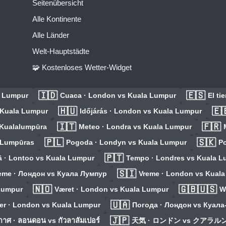
Seitenübersicht
Alle Kontinente
Alle Länder
Welt-Hauptstädte
🧩 Kostenloses Wetter-Widget
🇮🇩
🇪🇸
a Lumpur
Cuaca · London vs Kuala Lumpur
El ti
🇭🇺
🇪
 Kuala Lumpur
Időjárás · London vs Kuala Lumpur
🇮🇹
🇫🇷
 Kualalumpūra
Meteo · Londra vs Kuala Lumpur
🇵🇱
🇸🇰
 Lumpūras
Pogoda · Londyn vs Kuala Lumpur
Po
🇵🇹
ä · Lontoo vs Kuala Lumpur
Tempo · Londres vs Kuala L
🇸🇮
eme · Лондон vs Куала Лумпур
Vreme · London vs Kual
🇳🇴
🇬🇧🇺🇸
Lumpur
Været · London vs Kuala Lumpur
W
🇺🇦
er · London vs Kuala Lumpur
Погода · Лондон vs Куал
🇯🇵
าศ · ลอนดอน vs กัวลาลัมเปอร์
天気 · ロンドン vs クアラ