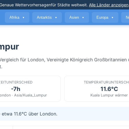
Genaue Wettervorhersagen
für Städte weltweit
.
Alle Länder anzeigen
Afrika
Antarktis
Asien
Europa
N
▼
▼
▼
▼
umpur
ergleich für London, Vereinigte Königreich Großbritannien
t.
ZEITUNTERSCHIED
TEMPERATURUNTERSCH
-7h
11.6°C
ondon · Asia/Kuala_Lumpur
Kuala Lumpur wärmer
— etwa 11.6°C über London.