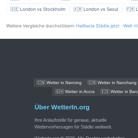
🇸🇪 London vs Stockholm
🇰🇷 London vs Seoul
🇫🇷 
Weitere Vergleiche durchstöbern:
Heißeste Städte jetzt
·
Welt-H
🇨🇳 Wetter in Nanning
🇨🇳 Wetter in Nanchang
🇬🇭 Wetter in Accra
🇪🇸 Wetter in Bar
Über WetterIn.org
Ihre Anlaufstelle für genaue, aktuelle
Wettervorhersagen für Städte weltweit.