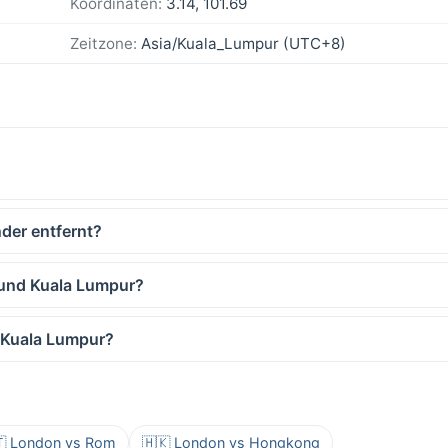
Koordinaten:
3.14, 101.69
Zeitzone:
Asia/Kuala_Lumpur (UTC+8)
der entfernt?
 und Kuala Lumpur?
 Kuala Lumpur?
🇹 London vs Rom
🇭🇰 London vs Hongkong