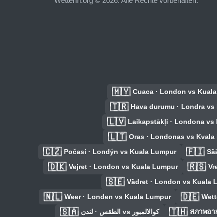
WetterIn.org © 2026. Alle Rechte vorbehalten.
🇲🇾
Cuaca · London vs Kual
🇹🇷
Hava durumu · Londra vs
🇱🇻
Laikapstākļi · Londona vs
🇱🇹
Oras · Londonas vs Kvala
🇨🇿
🇫🇮
Počasí · Londýn vs Kuala Lumpur
Sä
🇩🇰
🇷🇸
Vejret · London vs Kuala Lumpur
Vr
🇸🇪
Vädret · London vs Kuala 
🇳🇱
🇩🇪
Weer · Londen vs Kuala Lumpur
Wett
🇸🇦
🇹🇭
الطقس · لندن vs كوالالمبور
สภาพอาก