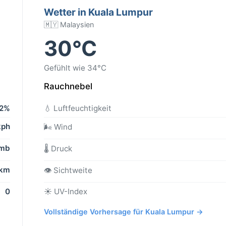
Wetter in Kuala Lumpur
🇲🇾 Malaysien
30°C
Gefühlt wie 34°C
Rauchnebel
2%
💧 Luftfeuchtigkeit
kph
🌬️ Wind
 mb
🌡️ Druck
 km
👁️ Sichtweite
0
☀️ UV-Index
Vollständige Vorhersage für Kuala Lumpur →