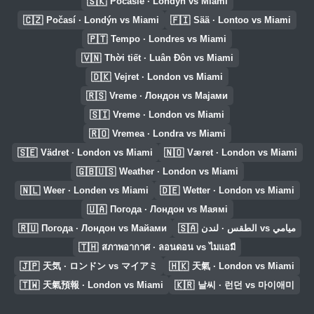
🇸🇰
Počasie · Londýn vs Miami
🇨🇿
🇫🇮
Počasí · Londýn vs Miami
Sää · Lontoo vs Miami
🇵🇹
Tempo · Londres vs Miami
🇻🇳
Thời tiết · Luân Đôn vs Miami
🇩🇰
Vejret · London vs Miami
🇷🇸
Vreme · Лондон vs Мајами
🇸🇮
Vreme · London vs Miami
🇷🇴
Vremea · Londra vs Miami
🇸🇪
🇳🇴
Vädret · London vs Miami
Været · London vs Miami
🇬🇧🇺🇸
Weather · London vs Miami
🇳🇱
🇩🇪
Weer · Londen vs Miami
Wetter · London vs Miami
🇺🇦
Погода · Лондон vs Маямі
🇷🇺
🇸🇦
Погода · Лондон vs Майами
الطقس · لندن vs ميامي
🇹🇭
สภาพอากาศ · ลอนดอน vs ไมแอมี
🇯🇵
🇭🇰
天気 · ロンドン vs マイアミ
天氣 · London vs Miami
🇹🇼
🇰🇷
天氣預報 · London vs Miami
날씨 · 런던 vs 마이애미