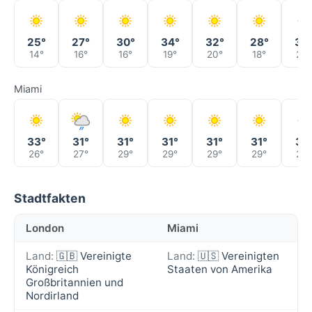
25°
27°
30°
34°
32°
28°
36
14°
16°
16°
19°
20°
18°
20°
Miami
33°
31°
31°
31°
31°
31°
31°
26°
27°
29°
29°
29°
29°
29°
Stadtfakten
London
Miami
Land:
🇬🇧 Vereinigte
Land:
🇺🇸 Vereinigten
Königreich
Staaten von Amerika
Großbritannien und
Nordirland