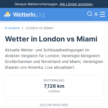
Genaue Wettervorhersagen
.
Alle Länder anzeigen
.
☰
WetterIn.
org
🌐
in andere
>
London vs Miami
Wetter in London vs Miami
Aktuelle Wetter- und Schlüsselbedingungen im
direkten Vergleich für London, Vereinigte Königreich
Großbritannien und Nordirland und Miami, Vereinigten
Staaten von Amerika. Live aktualisiert.
ENTFERNUNG
7,126 km
Luftlinie
ZEITUNTERSCHIED