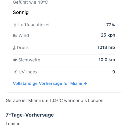
Gefühlt wie 40°C
Sonnig
💧 Luftfeuchtigkeit
72%
25 kph
🌬️ Wind
1018 mb
🌡️ Druck
10.0 km
👁️ Sichtweite
☀️ UV-Index
9
Vollständige Vorhersage für Miami →
Gerade ist Miami um 10.9°C wärmer als London.
7-Tage-Vorhersage
London