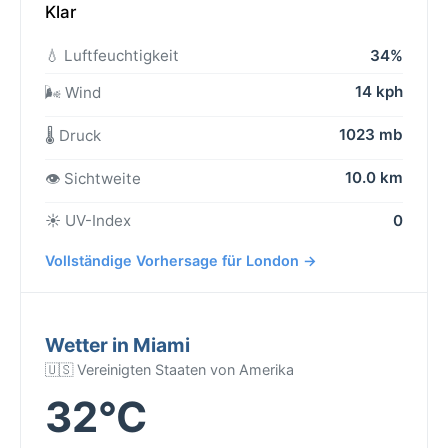
Klar
💧 Luftfeuchtigkeit
34%
14 kph
🌬️ Wind
1023 mb
🌡️ Druck
10.0 km
👁️ Sichtweite
☀️ UV-Index
0
Vollständige Vorhersage für London →
Wetter in Miami
🇺🇸 Vereinigten Staaten von Amerika
32°C