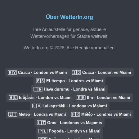
Über WetterIn.org
Ihre Anlaufstelle für genaue, aktuelle
Wettervorhersagen für Städte weltweit.
WetterIn.org © 2026. Alle Rechte vorbehalten.
🇲🇾
🇮🇩
Cuaca · London vs Miami
Cuaca · London vs Miami
🇪🇸
El tiempo · Londres vs Miami
🇹🇷
Hava durumu · Londra vs Miami
🇭🇺
🇪🇪
Időjárás · London vs Miami
Ilm · London vs Miami
🇱🇻
Laikapstākļi · Londona vs Maiami
🇮🇹
🇫🇷
Meteo · Londra vs Miami
Météo · Londres vs Miami
🇱🇹
Oras · Londonas vs Majamis
🇵🇱
Pogoda · Londyn vs Miami