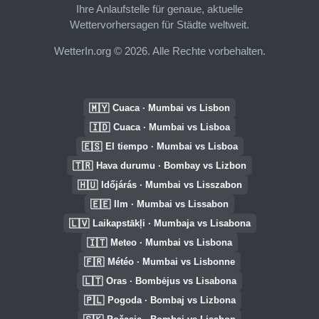
Ihre Anlaufstelle für genaue, aktuelle
Wettervorhersagen für Städte weltweit.
WetterIn.org © 2026. Alle Rechte vorbehalten.
🇲🇾
Cuaca · Mumbai vs Lisbon
🇮🇩
Cuaca · Mumbai vs Lisboa
🇪🇸
El tiempo · Mumbai vs Lisboa
🇹🇷
Hava durumu · Bombay vs Lizbon
🇭🇺
Időjárás · Mumbai vs Lisszabon
🇪🇪
Ilm · Mumbai vs Lissabon
🇱🇻
Laikapstākļi · Mumbaja vs Lisabona
🇮🇹
Meteo · Mumbai vs Lisbona
🇫🇷
Météo · Mumbai vs Lisbonne
🇱🇹
Oras · Bombėjus vs Lisabona
🇵🇱
Pogoda · Bombaj vs Lizbona