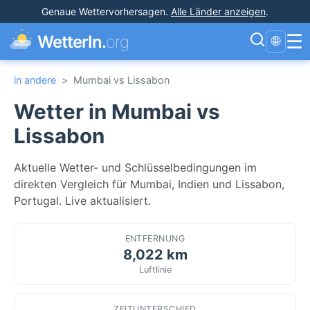
Genaue Wettervorhersagen
.
Alle Länder anzeigen
.
☰
WetterIn.
org
🌐
in andere
>
Mumbai vs Lissabon
Wetter in Mumbai vs
Lissabon
Aktuelle Wetter- und Schlüsselbedingungen im
direkten Vergleich für Mumbai, Indien und Lissabon,
Portugal. Live aktualisiert.
ENTFERNUNG
8,022 km
Luftlinie
ZEITUNTERSCHIED