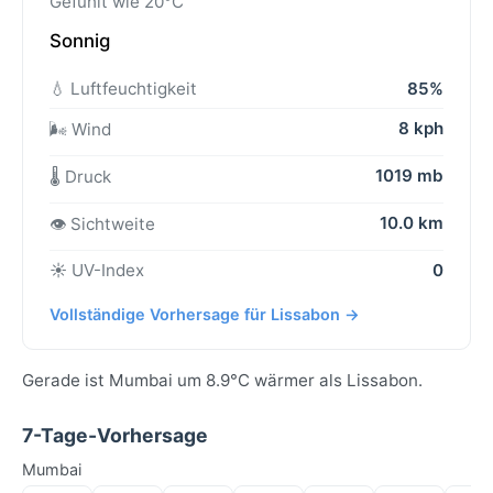
Gefühlt wie 20°C
Sonnig
💧 Luftfeuchtigkeit
85%
8 kph
🌬️ Wind
1019 mb
🌡️ Druck
10.0 km
👁️ Sichtweite
☀️ UV-Index
0
Vollständige Vorhersage für Lissabon →
Gerade ist Mumbai um 8.9°C wärmer als Lissabon.
7-Tage-Vorhersage
Mumbai