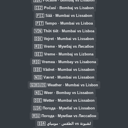
🇸🇰
Počasie · Bombaj vs Lisabon
🇨🇿
Počasí · Bombaj vs Lisabon
🇫🇮
Sää · Mumbai vs Lissabon
🇵🇹
Tempo · Mumbai vs Lisboa
🇻🇳
Thời tiết · Mumbai vs Lisboa
🇩🇰
Vejret · Mumbai vs Lissabon
🇷🇸
Vreme · Мумбај vs Лисабон
🇸🇮
Vreme · Mumbaj vs Lizbona
🇷🇴
Vremea · Mumbay vs Lisabona
🇸🇪
Vädret · Mumbai vs Lissabon
🇳🇴
Været · Mumbai vs Lissabon
🇬🇧🇺🇸
Weather · Mumbai vs Lisbon
🇳🇱
Weer · Bombay vs Lissabon
🇩🇪
Wetter · Mumbai vs Lissabon
🇺🇦
Погода · Мумбаї vs Lissabon
🇷🇺
Погода · Мумбаи vs Лиссабон
🇸🇦
الطقس · مومباي vs لشبونة