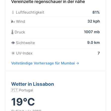
Vereinzelte regenschauer in der nähe
💧 Luftfeuchtigkeit
81%
32 kph
🌬️ Wind
1007 mb
🌡️ Druck
9.0 km
👁️ Sichtweite
☀️ UV-Index
7
Vollständige Vorhersage für Mumbai →
Wetter in Lissabon
🇵🇹 Portugal
19°C