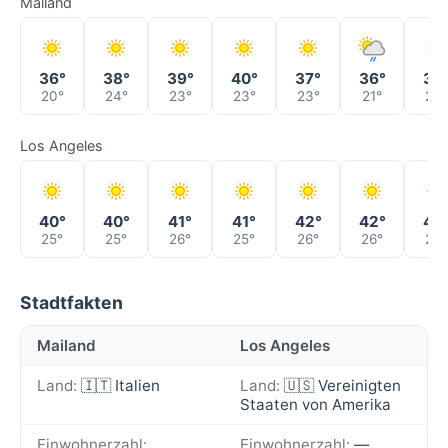
Mailand
36°
38°
39°
40°
37°
36°
38
20°
24°
23°
23°
23°
21°
23°
Los Angeles
40°
40°
41°
41°
42°
42°
40
25°
25°
26°
25°
26°
26°
26°
Stadtfakten
Mailand
Los Angeles
Land:
🇮🇹 Italien
Land:
🇺🇸 Vereinigten
Staaten von Amerika
Einwohnerzahl:
Einwohnerzahl:
—