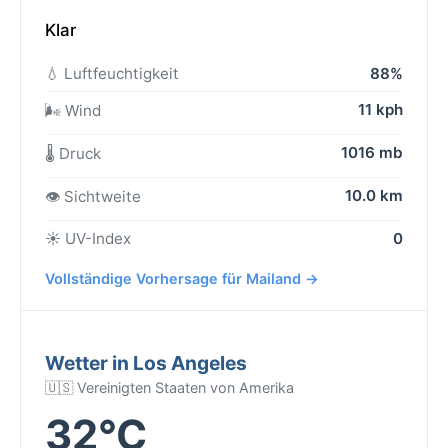
Klar
💧 Luftfeuchtigkeit
88%
11 kph
🌬️ Wind
1016 mb
🌡️ Druck
10.0 km
👁️ Sichtweite
☀️ UV-Index
0
Vollständige Vorhersage für Mailand →
Wetter in Los Angeles
🇺🇸 Vereinigten Staaten von Amerika
32°C