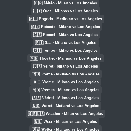
🇫🇷
Météo · Milan vs Los Angeles
🇱🇹
Oras · Milanas vs Los Angeles
🇵🇱
Pogoda · Mediolan vs Los Angeles
🇸🇰
Počasie · Miláno vs Los Angeles
🇨🇿
Počasí · Milán vs Los Angeles
🇫🇮
Sää · Milano vs Los Angeles
🇵🇹
Tempo · Milão vs Los Angeles
🇻🇳
Thời tiết · Mailand vs Los Angeles
🇩🇰
Vejret · Milano vs Los Angeles
🇷🇸
Vreme · Милано vs Los Angeles
🇸🇮
Vreme · Milano vs Los Angeles
🇷🇴
Vremea · Milano vs Los Angeles
🇸🇪
Vädret · Milano vs Los Angeles
🇳🇴
Været · Mailand vs Los Angeles
🇬🇧🇺🇸
Weather · Milan vs Los Angeles
🇳🇱
Weer · Milaan vs Los Angeles
🇩🇪
Wetter · Mailand vs Los Angeles