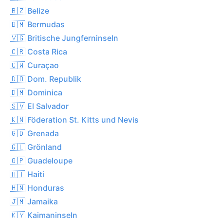
🇧🇿 Belize
🇧🇲 Bermudas
🇻🇬 Britische Jungferninseln
🇨🇷 Costa Rica
🇨🇼 Curaçao
🇩🇴 Dom. Republik
🇩🇲 Dominica
🇸🇻 El Salvador
🇰🇳 Föderation St. Kitts und Nevis
🇬🇩 Grenada
🇬🇱 Grönland
🇬🇵 Guadeloupe
🇭🇹 Haiti
🇭🇳 Honduras
🇯🇲 Jamaika
🇰🇾 Kaimaninseln