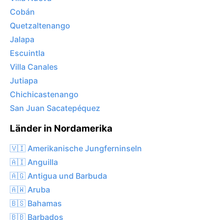
Cobán
Quetzaltenango
Jalapa
Escuintla
Villa Canales
Jutiapa
Chichicastenango
San Juan Sacatepéquez
Länder in Nordamerika
🇻🇮 Amerikanische Jungferninseln
🇦🇮 Anguilla
🇦🇬 Antigua und Barbuda
🇦🇼 Aruba
🇧🇸 Bahamas
🇧🇧 Barbados