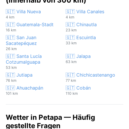
(innerhalb von 300 km)
🇬🇹 Villa Nueva
🇬🇹 Villa Canales
4 km
4 km
🇬🇹 Guatemala-Stadt
🇬🇹 Chinautla
16 km
23 km
🇬🇹 San Juan
🇬🇹 Escuintla
Sacatepéquez
33 km
26 km
🇬🇹 Santa Lucía
🇬🇹 Jalapa
Cotzumalguapa
63 km
53 km
🇬🇹 Jutiapa
🇬🇹 Chichicastenango
76 km
77 km
🇸🇻 Ahuachapán
🇬🇹 Cobán
101 km
110 km
Wetter in Petapa — Häufig
gestellte Fragen