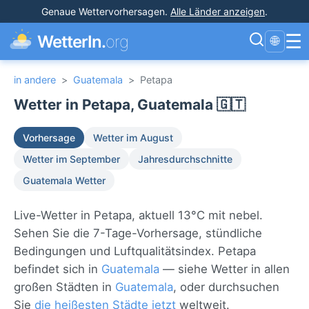
Genaue Wettervorhersagen
.
Alle Länder anzeigen
.
☰
WetterIn.
org
🌐
in andere
>
Guatemala
>
Petapa
Wetter in Petapa, Guatemala 🇬🇹
Vorhersage
Wetter im August
Wetter im September
Jahresdurchschnitte
Guatemala Wetter
Live-Wetter in Petapa, aktuell 13°C mit nebel.
Sehen Sie die 7-Tage-Vorhersage, stündliche
Bedingungen und Luftqualitätsindex. Petapa
befindet sich in
Guatemala
— siehe Wetter in allen
großen Städten in
Guatemala
, oder durchsuchen
Sie
die heißesten Städte jetzt
weltweit.