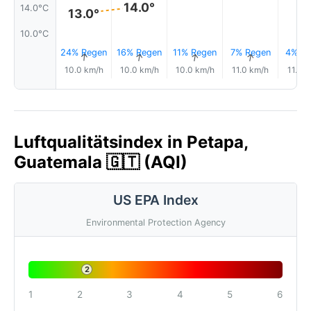
14.0°
14.0°C
13.0°
10.0°C
24% Regen
16% Regen
11% Regen
7% Regen
4% Re
↑
↑
↑
↑
10.0 km/h
10.0 km/h
10.0 km/h
11.0 km/h
11.0 
Luftqualitätsindex in Petapa,
Guatemala 🇬🇹 (AQI)
US EPA Index
Environmental Protection Agency
2
1
2
3
4
5
6