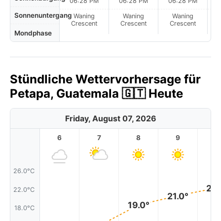
06:28 PM
06:28 PM
06:28 PM
Sonnenuntergang
Waning
Waning
Waning
N
Crescent
Crescent
Crescent
Mondphase
Stündliche Wettervorhersage für
Petapa, Guatemala 🇬🇹 Heute
Friday, August 07, 2026
6
7
8
9
1
26.0°C
22.
22.0°C
21.0°
19.0°
18.0°C