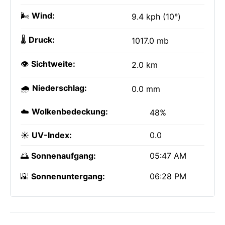
🌬️
Wind:
9.4 kph (10°)
🌡️
Druck:
1017.0 mb
👁️
Sichtweite:
2.0 km
🌧️
Niederschlag:
0.0 mm
☁️
Wolkenbedeckung:
48%
☀️
UV-Index:
0.0
🌅
Sonnenaufgang:
05:47 AM
🌇
Sonnenuntergang:
06:28 PM