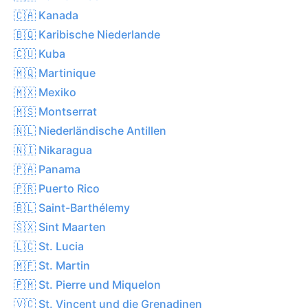
🇨🇦 Kanada
🇧🇶 Karibische Niederlande
🇨🇺 Kuba
🇲🇶 Martinique
🇲🇽 Mexiko
🇲🇸 Montserrat
🇳🇱 Niederländische Antillen
🇳🇮 Nikaragua
🇵🇦 Panama
🇵🇷 Puerto Rico
🇧🇱 Saint-Barthélemy
🇸🇽 Sint Maarten
🇱🇨 St. Lucia
🇲🇫 St. Martin
🇵🇲 St. Pierre und Miquelon
🇻🇨 St. Vincent und die Grenadinen