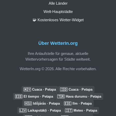
Alle Länder
Welt-Hauptstädte
🧩 Kostenloses Wetter-Widget
Über WetterIn.org
Ihre Anlaufstelle für genaue, aktuelle
Wettervorhersagen für Städte weltweit.
WetterIn.org © 2026. Alle Rechte vorbehalten.
🇲🇾
🇮🇩
Cuaca · Petapa
Cuaca · Petapa
🇪🇸
🇹🇷
El tiempo · Petapa
Hava durumu · Petapa
🇭🇺
🇪🇪
Időjárás · Petapa
Ilm · Petapa
🇱🇻
🇮🇹
Laikapstākļi · Petapa
Meteo · Petapa