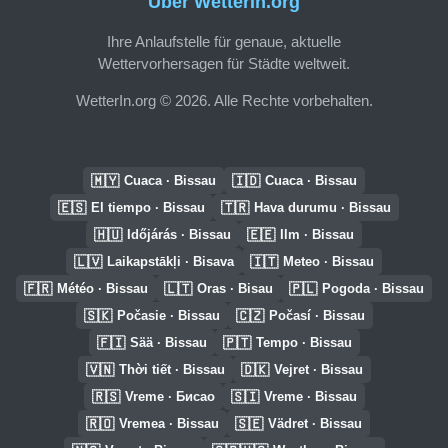
Über WetterIn.org
Ihre Anlaufstelle für genaue, aktuelle
Wettervorhersagen für Städte weltweit.
WetterIn.org © 2026. Alle Rechte vorbehalten.
🇲🇾
🇮🇩
Cuaca · Bissau
Cuaca · Bissau
🇪🇸
🇹🇷
El tiempo · Bissau
Hava durumu · Bissau
🇭🇺
🇪🇪
Időjárás · Bissau
Ilm · Bissau
🇱🇻
🇮🇹
Laikapstākļi · Bisava
Meteo · Bissau
🇫🇷
🇱🇹
🇵🇱
Météo · Bissau
Oras · Bisau
Pogoda · Bissau
🇸🇰
🇨🇿
Počasie · Bissau
Počasí · Bissau
🇫🇮
🇵🇹
Sää · Bissau
Tempo · Bissau
🇻🇳
🇩🇰
Thời tiết · Bissau
Vejret · Bissau
🇷🇸
🇸🇮
Vreme · Бисао
Vreme · Bissau
🇷🇴
🇸🇪
Vremea · Bissau
Vädret · Bissau