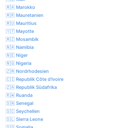
🇲🇦 Marokko
🇲🇷 Mauretanien
🇲🇺 Mauritius
🇾🇹 Mayotte
🇲🇿 Mosambik
🇳🇦 Namibia
🇳🇪 Niger
🇳🇬 Nigeria
🇿🇲 Nordrhodesien
🇨🇮 Republik Côte d’Ivoire
🇿🇦 Republik Südafrika
🇷🇼 Ruanda
🇸🇳 Senegal
🇸🇨 Seychellen
🇸🇱 Sierra Leone
🇸🇴 Somalia