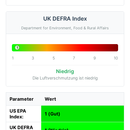
UK DEFRA Index
Department for Environment, Food & Rural Affairs
1
1
3
5
7
9
10
Niedrig
Die Luftverschmutzung ist niedrig
Parameter
Wert
US EPA
1 (Gut)
Index:
UK DEFRA