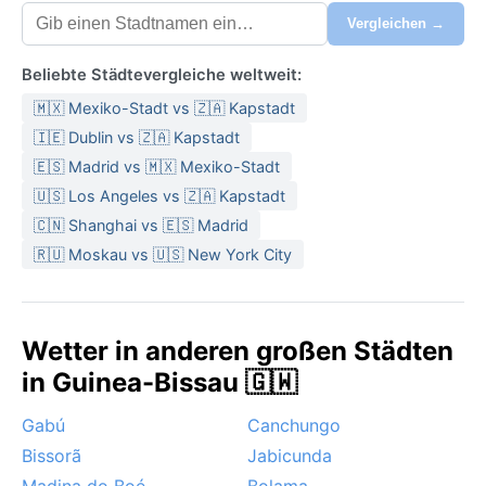
Vergleichen →
Beliebte Städtevergleiche weltweit:
🇲🇽 Mexiko-Stadt vs 🇿🇦 Kapstadt
🇮🇪 Dublin vs 🇿🇦 Kapstadt
🇪🇸 Madrid vs 🇲🇽 Mexiko-Stadt
🇺🇸 Los Angeles vs 🇿🇦 Kapstadt
🇨🇳 Shanghai vs 🇪🇸 Madrid
🇷🇺 Moskau vs 🇺🇸 New York City
Wetter in anderen großen Städten
in Guinea-Bissau 🇬🇼
Gabú
Canchungo
Bissorã
Jabicunda
Madina do Boé
Bolama