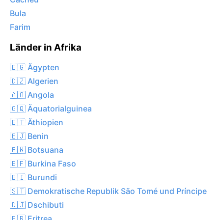
Bula
Farim
Länder in Afrika
🇪🇬 Ägypten
🇩🇿 Algerien
🇦🇴 Angola
🇬🇶 Äquatorialguinea
🇪🇹 Äthiopien
🇧🇯 Benin
🇧🇼 Botsuana
🇧🇫 Burkina Faso
🇧🇮 Burundi
🇸🇹 Demokratische Republik São Tomé und Príncipe
🇩🇯 Dschibuti
🇪🇷 Eritrea