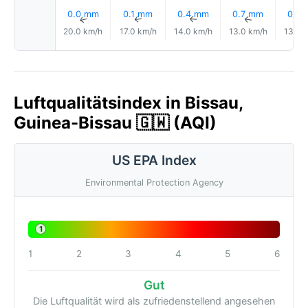
0.0 mm
0.1 mm
0.4 mm
0.7 mm
0.0
↑
↑
↑
↑
20.0 km/h
17.0 km/h
14.0 km/h
13.0 km/h
13.0 
Luftqualitätsindex in Bissau,
Guinea-Bissau 🇬🇼 (AQI)
US EPA Index
Environmental Protection Agency
1
1
2
3
4
5
6
Gut
Die Luftqualität wird als zufriedenstellend angesehen