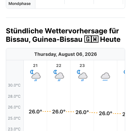
Mondphase
Stündliche Wettervorhersage für
Bissau, Guinea-Bissau 🇬🇼 Heute
Thursday, August 06, 2026
21
22
23
1
30.0°C
28.0°C
26.0°C
26.0°
26.0°
26.0°
26.0°
25.
25.0°C
23.0°C