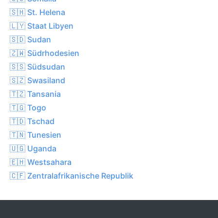
🇸🇭 St. Helena
🇱🇾 Staat Libyen
🇸🇩 Sudan
🇿🇼 Südrhodesien
🇸🇸 Südsudan
🇸🇿 Swasiland
🇹🇿 Tansania
🇹🇬 Togo
🇹🇩 Tschad
🇹🇳 Tunesien
🇺🇬 Uganda
🇪🇭 Westsahara
🇨🇫 Zentralafrikanische Republik