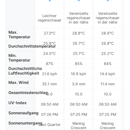
Vereinzelte
Vereinzelte
V
Leichter
regenschauer
regenschauer
re
regenschauer
in der nähe
in der nähe
i
Max.
27.3°C
28.8°C
28.6°C
Temperatur
25.8°C
26.7°C
26.8°C
Durchschnittstemperatur
24.5°C
25.1°C
25.2°C
Min.
Temperatur
87%
85%
84%
Durchschnittliche
Luftfeuchtigkeit
21.6 kph
16.6 kph
14.4 kph
Max. Wind
35.1 mm
3.9 mm
11.4 mm
Gesamtniederschlag
9.0
10.0
10.0
UV-Index
06:50 AM
06:50 AM
06:50 AM
0
Sonnenaufgang
07:26 PM
07:25 PM
07:25 PM
Sonnenuntergang
Waning
Waning
Last Quarter
Crescent
Crescent