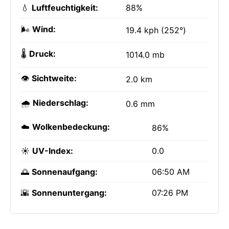
💧
Luftfeuchtigkeit:
88%
🌬️
Wind:
19.4 kph (252°)
🌡️
Druck:
1014.0 mb
👁️
Sichtweite:
2.0 km
🌧️
Niederschlag:
0.6 mm
☁️
Wolkenbedeckung:
86%
☀️
UV-Index:
0.0
🌅
Sonnenaufgang:
06:50 AM
🌇
Sonnenuntergang:
07:26 PM