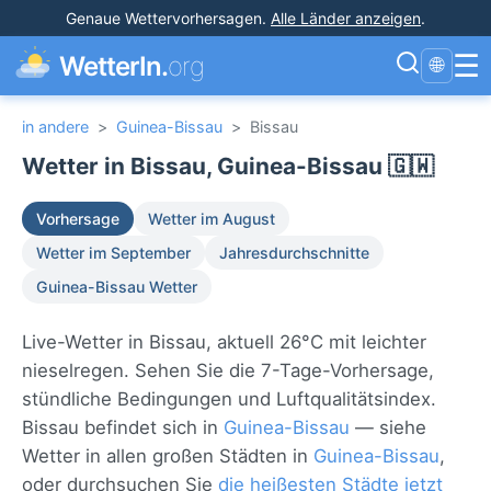
Genaue Wettervorhersagen
.
Alle Länder anzeigen
.
☰
WetterIn.
org
🌐
in andere
>
Guinea-Bissau
>
Bissau
Wetter in Bissau, Guinea-Bissau 🇬🇼
Vorhersage
Wetter im August
Wetter im September
Jahresdurchschnitte
Guinea-Bissau Wetter
Live-Wetter in Bissau, aktuell 26°C mit leichter
nieselregen. Sehen Sie die 7-Tage-Vorhersage,
stündliche Bedingungen und Luftqualitätsindex.
Bissau befindet sich in
Guinea-Bissau
— siehe
Wetter in allen großen Städten in
Guinea-Bissau
,
oder durchsuchen Sie
die heißesten Städte jetzt