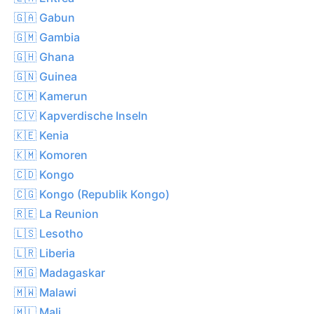
🇬🇦 Gabun
🇬🇲 Gambia
🇬🇭 Ghana
🇬🇳 Guinea
🇨🇲 Kamerun
🇨🇻 Kapverdische Inseln
🇰🇪 Kenia
🇰🇲 Komoren
🇨🇩 Kongo
🇨🇬 Kongo (Republik Kongo)
🇷🇪 La Reunion
🇱🇸 Lesotho
🇱🇷 Liberia
🇲🇬 Madagaskar
🇲🇼 Malawi
🇲🇱 Mali