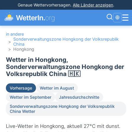
Genaue Wettervorhersagen
.
Alle Länder anzeigen
.
☰
WetterIn.
org
🌐
in andere
Sonderverwaltungszone Hongkong der Volksrepublik
>
China
>
Hongkong
Wetter in Hongkong,
Sonderverwaltungszone Hongkong der
Volksrepublik China 🇭🇰
Vorhersage
Wetter im August
Wetter im September
Jahresdurchschnitte
Sonderverwaltungszone Hongkong der Volksrepublik
China Wetter
Live-Wetter in Hongkong, aktuell 27°C mit dunst.