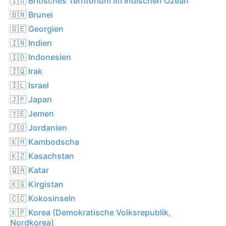
🇮🇴 Britisches Territorium im Indischen Ozean
🇧🇳 Brunei
🇬🇪 Georgien
🇮🇳 Indien
🇮🇩 Indonesien
🇮🇶 Irak
🇮🇱 Israel
🇯🇵 Japan
🇾🇪 Jemen
🇯🇴 Jordanien
🇰🇭 Kambodscha
🇰🇿 Kasachstan
🇶🇦 Katar
🇰🇬 Kirgistan
🇨🇨 Kokosinseln
🇰🇵 Korea (Demokratische Volksrepublik,
Nordkorea)