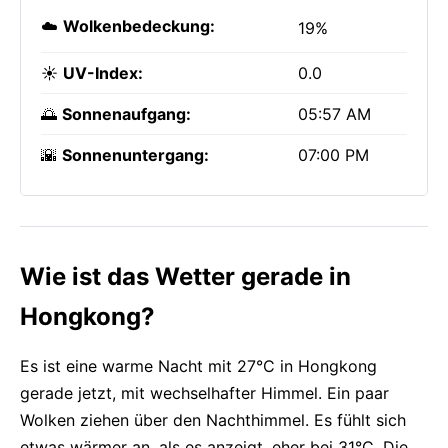
☁️
Wolkenbedeckung:
19%
☀️
UV-Index:
0.0
🌅
Sonnenaufgang:
05:57 AM
🌇
Sonnenuntergang:
07:00 PM
Wie ist das Wetter gerade in
Hongkong?
Es ist eine warme Nacht mit 27°C in Hongkong
gerade jetzt, mit wechselhafter Himmel. Ein paar
Wolken ziehen über den Nachthimmel. Es fühlt sich
etwas wärmer an, als es anzeigt, eher bei 31°C. Die