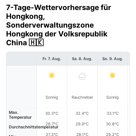
7-Tage-Wettervorhersage für
Hongkong,
Sonderverwaltungszone
Hongkong der Volksrepublik
China 🇭🇰
Fr. 7. Aug.
Sa. 8. Aug.
So. 9. Aug.
Mo
Sonnig
Rauchnebel
Sonnig
Max.
30.3°C
32.4°C
33.1°C
Temperatur
28.7°C
29.9°C
30.8°C
Durchschnittstemperatur
27.3°C
28.1°C
29.2°C