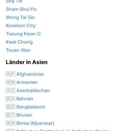
Sha Tin
Sham Shui Po
Wong Tai Sin
Kowloon City
Tseung Kwan O
Kwai Chung
Tsuen Wan
Länder in Asien
🇦🇫 Afghanistan
🇦🇲 Armenien
🇦🇿 Aserbaidschan
🇧🇭 Bahrain
🇧🇩 Bangladesch
🇧🇹 Bhutan
🇲🇲 Birma (Myanmar)