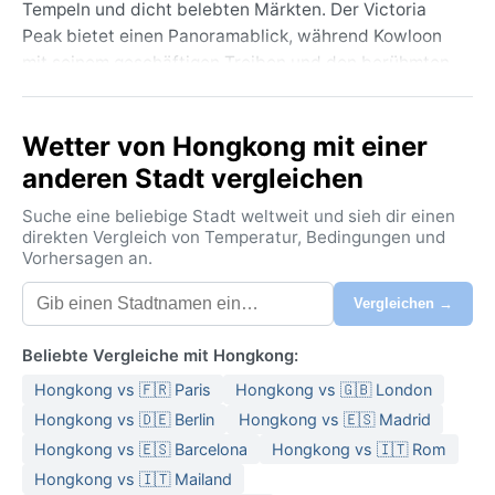
Tempeln und dicht belebten Märkten. Der Victoria
Peak bietet einen Panoramablick, während Kowloon
mit seinem geschäftigen Treiben und den berühmten
Nachtmärkten lockt. Geografisch liegt Hongkong am
Südchinesischen Meer, umgeben von grünen Hügeln
Wetter von Hongkong mit einer
und zerklüfteten Küsten – ein faszinierendes
Nebeneinander von Urbanität und subtropischer
anderen Stadt vergleichen
Natur.
Suche eine beliebige Stadt weltweit und sieh dir einen
Nach der Köppen-Klassifikation herrscht hier ein
direkten Vergleich von Temperatur, Bedingungen und
Vorhersagen an.
feucht-subtropisches Klima mit trockenen Wintern
(Cwa). Die Sommer von Mai bis September sind heiß,
Vergleichen →
schwül und regenreich, mit
Durchschnittstemperaturen um 28 °C und einer
Beliebte Vergleiche mit Hongkong:
Luftfeuchtigkeit von oft über 80 Prozent. Packt am
Hongkong vs 🇫🇷 Paris
Hongkong vs 🇬🇧 London
besten leichte Baumwollkleidung, einen Regenschirm
und wasserdichte Schuhe ein. Die Winter von
Hongkong vs 🇩🇪 Berlin
Hongkong vs 🇪🇸 Madrid
Dezember bis Februar sind mild und angenehm
Hongkong vs 🇪🇸 Barcelona
Hongkong vs 🇮🇹 Rom
trocken, mit Temperaturen um 15 bis 20 °C – eine
Hongkong vs 🇮🇹 Mailand