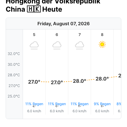
Hongkong der Volksrepublik
China 🇭🇰 Heute
Friday, August 07, 2026
5
6
7
8
9
32.0°C
30.0°C
28.
28.0°C
28.0°
28.0°
27.0°
27.0°
27.0°C
25.0°C
11% Regen
11% Regen
11% Regen
9% Regen
8% Re
↑
↑
↑
↑
6.0 km/h
6.0 km/h
6.0 km/h
6.0 km/h
6.0 k