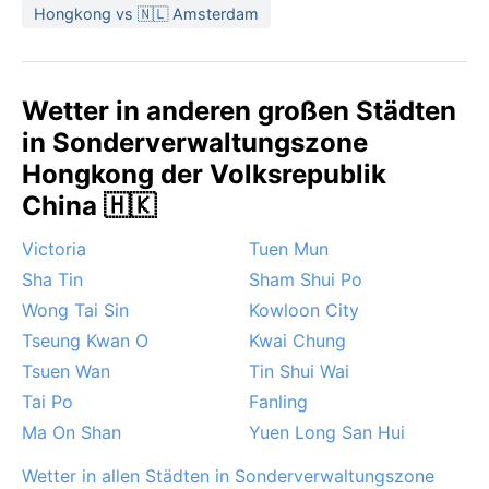
dünne Jacke oder ein Pullover genügen. Der Frühling
Hongkong vs 🇳🇱 Amsterdam
bringt Nebel und wechselhaftes Wetter, während der
Herbst klar und sonnig ist.
Die beste Reisezeit aus wettertechnischer Sicht ist
Wetter in anderen großen Städten
der Herbst von Oktober bis Dezember: niedrige
in Sonderverwaltungszone
Luftfeuchtigkeit, angenehme Temperaturen und viel
Hongkong der Volksrepublik
Sonnenschein. Markante Wetterphänomene sind die
Taifunsaison von Juni bis Oktober, die heftige
China 🇭🇰
Regenfälle und Stürme mit sich bringen kann. Im
Victoria
Tuen Mun
Frühling sorgen dichte Nebelbänke für
eingeschränkte Sicht, Schnee fällt nie. Die
Sha Tin
Sham Shui Po
Monsunströmungen prägen den Jahreslauf, mit einem
Wong Tai Sin
Kowloon City
ausgeprägten Regenmaximum im Sommer und einer
Tseung Kwan O
Kwai Chung
trockenen, sonnigen Winterzeit – ideal für alle, die die
Tsuen Wan
Tin Shui Wai
Stadt ohne drückende Hitze erleben möchten.
Tai Po
Fanling
Ma On Shan
Yuen Long San Hui
Wetter in allen Städten in Sonderverwaltungszone