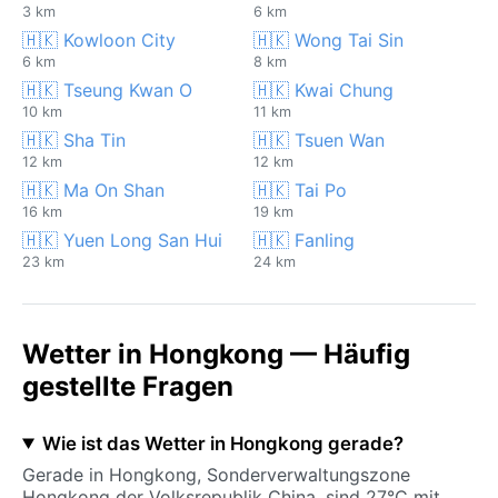
3 km
6 km
🇭🇰 Kowloon City
🇭🇰 Wong Tai Sin
6 km
8 km
🇭🇰 Tseung Kwan O
🇭🇰 Kwai Chung
10 km
11 km
🇭🇰 Sha Tin
🇭🇰 Tsuen Wan
12 km
12 km
🇭🇰 Ma On Shan
🇭🇰 Tai Po
16 km
19 km
🇭🇰 Yuen Long San Hui
🇭🇰 Fanling
23 km
24 km
Wetter in Hongkong — Häufig
gestellte Fragen
Wie ist das Wetter in Hongkong gerade?
Gerade in Hongkong, Sonderverwaltungszone
Hongkong der Volksrepublik China, sind 27°C mit