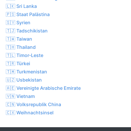
🇱🇰 Sri Lanka
🇵🇸 Staat Palästina
🇸🇾 Syrien
🇹🇯 Tadschikistan
🇹🇼 Taiwan
🇹🇭 Thailand
🇹🇱 Timor-Leste
🇹🇷 Türkei
🇹🇲 Turkmenistan
🇺🇿 Usbekistan
🇦🇪 Vereinigte Arabische Emirate
🇻🇳 Vietnam
🇨🇳 Volksrepublik China
🇨🇽 Weihnachtsinsel