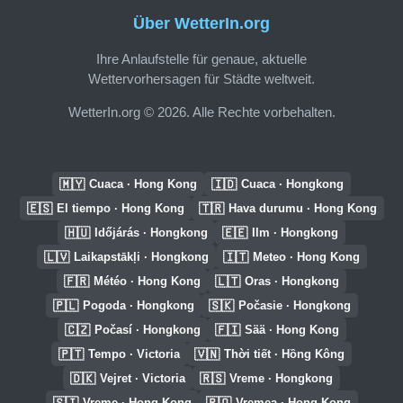
Über WetterIn.org
Ihre Anlaufstelle für genaue, aktuelle
Wettervorhersagen für Städte weltweit.
WetterIn.org © 2026. Alle Rechte vorbehalten.
🇲🇾
🇮🇩
Cuaca · Hong Kong
Cuaca · Hongkong
🇪🇸
🇹🇷
El tiempo · Hong Kong
Hava durumu · Hong Kong
🇭🇺
🇪🇪
Időjárás · Hongkong
Ilm · Hongkong
🇱🇻
🇮🇹
Laikapstākļi · Hongkong
Meteo · Hong Kong
🇫🇷
🇱🇹
Météo · Hong Kong
Oras · Hongkong
🇵🇱
🇸🇰
Pogoda · Hongkong
Počasie · Hongkong
🇨🇿
🇫🇮
Počasí · Hongkong
Sää · Hong Kong
🇵🇹
🇻🇳
Tempo · Victoria
Thời tiết · Hồng Kông
🇩🇰
🇷🇸
Vejret · Victoria
Vreme · Hongkong
🇸🇮
🇷🇴
Vreme · Hong Kong
Vremea · Hong Kong