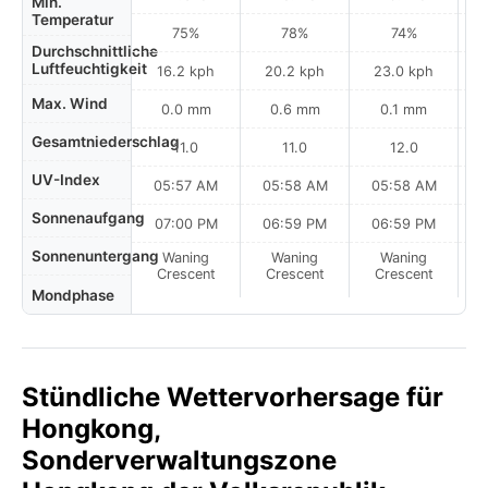
Min.
Temperatur
75%
78%
74%
Durchschnittliche
Luftfeuchtigkeit
16.2 kph
20.2 kph
23.0 kph
Max. Wind
0.0 mm
0.6 mm
0.1 mm
Gesamtniederschlag
11.0
11.0
12.0
UV-Index
05:57 AM
05:58 AM
05:58 AM
0
Sonnenaufgang
07:00 PM
06:59 PM
06:59 PM
Sonnenuntergang
Waning
Waning
Waning
N
Crescent
Crescent
Crescent
Mondphase
Stündliche Wettervorhersage für
Hongkong,
Sonderverwaltungszone