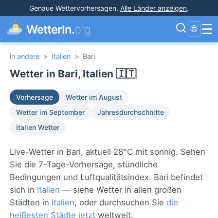
Genaue Wettervorhersagen
.
Alle Länder anzeigen
.
☰
WetterIn.
org
🌐
in andere
>
Italien
>
Bari
Wetter in Bari, Italien 🇮🇹
Vorhersage
Wetter im August
Wetter im September
Jahresdurchschnitte
Italien Wetter
Live-Wetter in Bari, aktuell 28°C mit sonnig. Sehen
Sie die 7-Tage-Vorhersage, stündliche
Bedingungen und Luftqualitätsindex. Bari befindet
sich in
Italien
— siehe Wetter in allen großen
Städten in
Italien
, oder durchsuchen Sie
die
heißesten Städte jetzt
weltweit.