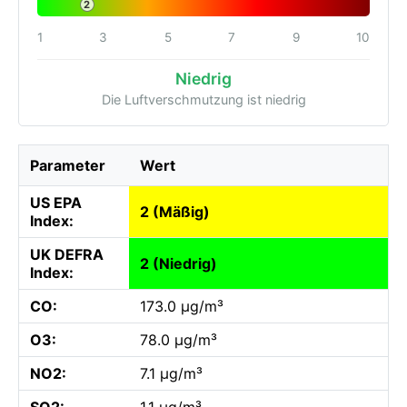
2
1
3
5
7
9
10
Niedrig
Die Luftverschmutzung ist niedrig
Parameter
Wert
US EPA
2 (Mäßig)
Index:
UK DEFRA
2 (Niedrig)
Index:
CO:
173.0 µg/m³
O3:
78.0 µg/m³
NO2:
7.1 µg/m³
SO2:
1.1 µg/m³