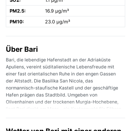
PM2.5:
16.9 µg/m³
PM10:
23.0 µg/m³
Über Bari
Bari, die lebendige Hafenstadt an der Adriaküste
Apuliens, vereint süditalienische Lebensfreude mit
einer fast orientalischen Ruhe in den engen Gassen
der Altstadt. Die Basilika San Nicola, das
normannisch-staufische Kastell und der geschäftige
Hafen prägen das Stadtbild. Umgeben von
Olivenhainen und der trockenen Murgia-Hochebene,
liegt Bari direkt am Meer – ein Knotenpunkt für Fähren
nach Griechenland und Kroatien. Die Stadt atmet eine
Mischung aus traditionellem Markttreiben und
modernem Flair, wobei die berühmte „Lungomare“-