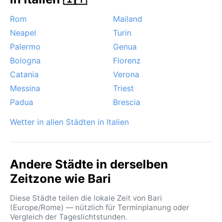
Backofen verwandeln, während im Winter
gelegentlich der trockene, kühle Nordostwind (Bora)
Rom
Mailand
für Abkühlung sorgt. Schnee ist eine Seltenheit, aber
Neapel
Turin
Nebel über der Küste tritt im Spätherbst auf. Die
Palermo
Genua
Ghibli-Winde aus Nordafrika bringen manchmal Staub
und Wärme. Insgesamt ist Bari ein Reiseziel für
Bologna
Florenz
Sonnenanbeter, die auch das karge, von der Sonne
Catania
Verona
gebleichte Inland schätzen.
Messina
Triest
Padua
Brescia
Wetter in allen Städten in Italien
Andere Städte in derselben
Zeitzone wie Bari
Diese Städte teilen die lokale Zeit von Bari
(Europe/Rome) — nützlich für Terminplanung oder
Vergleich der Tageslichtstunden.