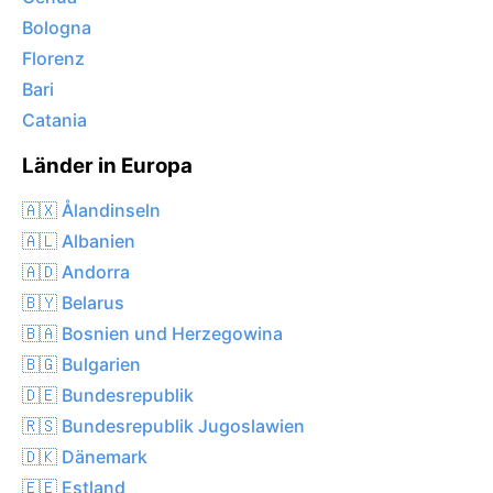
Bologna
Florenz
Bari
Catania
Länder in Europa
🇦🇽 Ålandinseln
🇦🇱 Albanien
🇦🇩 Andorra
🇧🇾 Belarus
🇧🇦 Bosnien und Herzegowina
🇧🇬 Bulgarien
🇩🇪 Bundesrepublik
🇷🇸 Bundesrepublik Jugoslawien
🇩🇰 Dänemark
🇪🇪 Estland