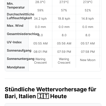
28.0°C
27.5°C
27.9°C
Min.
Temperatur
59%
57%
52%
Durchschnittliche
Luftfeuchtigkeit
34.2 kph
19.8 kph
14.8 kph
Max. Wind
0.0 mm
0.0 mm
0.0 mm
Gesamtniederschlag
8.0
8.0
8.0
UV-Index
05:55 AM
05:56 AM
05:57 AM
0
Sonnenaufgang
08:01 PM
07:59 PM
07:58 PM
Sonnenuntergang
Waning
Waning
New Moon
N
Crescent
Crescent
Mondphase
Stündliche Wettervorhersage für
Bari, Italien 🇮🇹 Heute