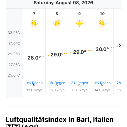
Saturday, August 08, 2026
7
8
9
10
11
33.0°C
31.0°C
31.
30.0°
29.0°
29.0°
29.0°C
28.0°
27.0°C
25.0°C
3% Regen
3% Regen
3% Regen
3% Regen
2% Re
↑
↑
↑
↑
13.0 km/h
15.0 km/h
15.0 km/h
14.0 km/h
15.0 
Luftqualitätsindex in Bari, Italien