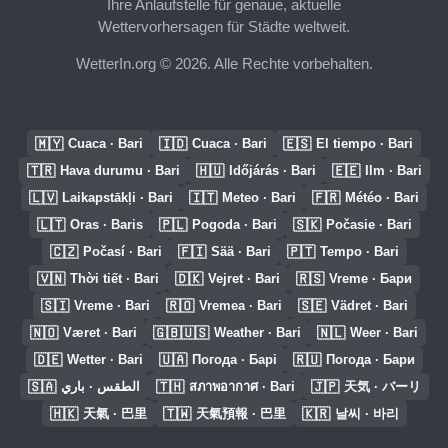
Ihre Anlaufstelle für genaue, aktuelle
Wettervorhersagen für Städte weltweit.
WetterIn.org © 2026. Alle Rechte vorbehalten.
🇲🇾
🇮🇩
🇪🇸
Cuaca · Bari
Cuaca · Bari
El tiempo · Bari
🇹🇷
🇭🇺
🇪🇪
Hava durumu · Bari
Időjárás · Bari
Ilm · Bari
🇱🇻
🇮🇹
🇫🇷
Laikapstākļi · Bari
Meteo · Bari
Météo · Bari
🇱🇹
🇵🇱
🇸🇰
Oras · Baris
Pogoda · Bari
Počasie · Bari
🇨🇿
🇫🇮
🇵🇹
Počasí · Bari
Sää · Bari
Tempo · Bari
🇻🇳
🇩🇰
🇷🇸
Thời tiết · Bari
Vejret · Bari
Vreme · Бари
🇸🇮
🇷🇴
🇸🇪
Vreme · Bari
Vremea · Bari
Vädret · Bari
🇳🇴
🇬🇧🇺🇸
🇳🇱
Været · Bari
Weather · Bari
Weer · Bari
🇩🇪
🇺🇦
🇷🇺
Wetter · Bari
Погода · Барі
Погода · Бари
🇸🇦
🇹🇭
🇯🇵
الطقس · باري
สภาพอากาศ · Bari
天気 · バーリ
🇭🇰
🇹🇼
🇰🇷
天氣 · 巴里
天氣預報 · 巴里
날씨 · 바리