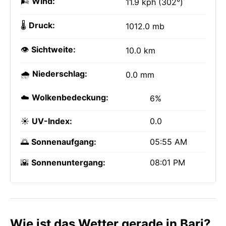
🌬️
Wind:
11.9 kph (302°)
🌡️
Druck:
1012.0 mb
👁️
Sichtweite:
10.0 km
🌧️
Niederschlag:
0.0 mm
☁️
Wolkenbedeckung:
6%
☀️
UV-Index:
0.0
🌅
Sonnenaufgang:
05:55 AM
🌇
Sonnenuntergang:
08:01 PM
Wie ist das Wetter gerade in Bari?