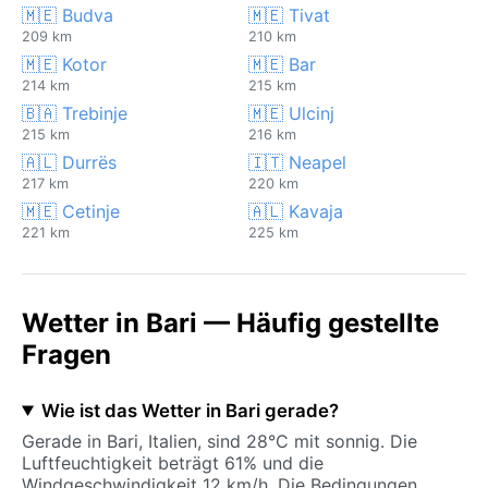
🇲🇪 Budva
🇲🇪 Tivat
209 km
210 km
🇲🇪 Kotor
🇲🇪 Bar
214 km
215 km
🇧🇦 Trebinje
🇲🇪 Ulcinj
215 km
216 km
🇦🇱 Durrës
🇮🇹 Neapel
217 km
220 km
🇲🇪 Cetinje
🇦🇱 Kavaja
221 km
225 km
Wetter in Bari — Häufig gestellte
Fragen
Wie ist das Wetter in Bari gerade?
Gerade in Bari, Italien, sind 28°C mit sonnig. Die
Luftfeuchtigkeit beträgt 61% und die
Windgeschwindigkeit 12 km/h. Die Bedingungen