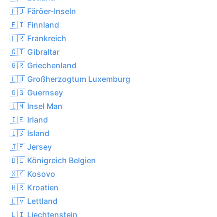
🇫🇴 Färöer-Inseln
🇫🇮 Finnland
🇫🇷 Frankreich
🇬🇮 Gibraltar
🇬🇷 Griechenland
🇱🇺 Großherzogtum Luxemburg
🇬🇬 Guernsey
🇮🇲 Insel Man
🇮🇪 Irland
🇮🇸 Island
🇯🇪 Jersey
🇧🇪 Königreich Belgien
🇽🇰 Kosovo
🇭🇷 Kroatien
🇱🇻 Lettland
🇱🇮 Liechtenstein