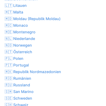
🇱🇹 Litauen
🇲🇹 Malta
🇲🇩 Moldau (Republik Moldau)
🇲🇨 Monaco
🇲🇪 Montenegro
🇳🇱 Niederlande
🇳🇴 Norwegen
🇦🇹 Österreich
🇵🇱 Polen
🇵🇹 Portugal
🇲🇰 Republik Nordmazedonien
🇷🇴 Rumänien
🇷🇺 Russland
🇸🇲 San Marino
🇸🇪 Schweden
🇨🇭 Schweiz