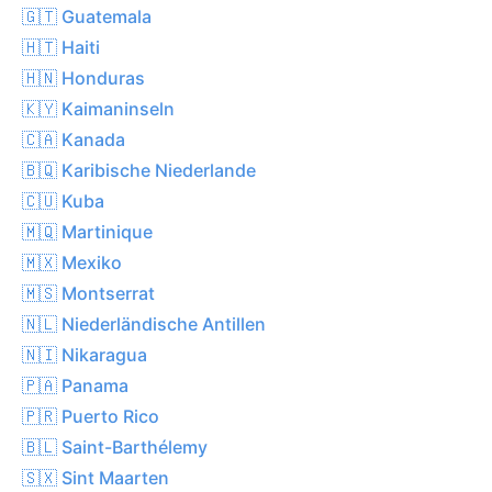
🇬🇹 Guatemala
🇭🇹 Haiti
🇭🇳 Honduras
🇰🇾 Kaimaninseln
🇨🇦 Kanada
🇧🇶 Karibische Niederlande
🇨🇺 Kuba
🇲🇶 Martinique
🇲🇽 Mexiko
🇲🇸 Montserrat
🇳🇱 Niederländische Antillen
🇳🇮 Nikaragua
🇵🇦 Panama
🇵🇷 Puerto Rico
🇧🇱 Saint-Barthélemy
🇸🇽 Sint Maarten