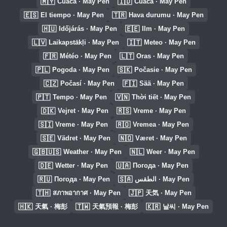
🇲🇾
🇮🇩
Cuaca · May Pen
Cuaca · May Pen
🇪🇸
🇹🇷
El tiempo · May Pen
Hava durumu · May Pen
🇭🇺
🇪🇪
Időjárás · May Pen
Ilm · May Pen
🇱🇻
🇮🇹
Laikapstākļi · May Pen
Meteo · May Pen
🇫🇷
🇱🇹
Météo · May Pen
Oras · May Pen
🇵🇱
🇸🇰
Pogoda · May Pen
Počasie · May Pen
🇨🇿
🇫🇮
Počasí · May Pen
Sää · May Pen
🇵🇹
🇻🇳
Tempo · May Pen
Thời tiết · May Pen
🇩🇰
🇷🇸
Vejret · May Pen
Vreme · May Pen
🇸🇮
🇷🇴
Vreme · May Pen
Vremea · May Pen
🇸🇪
🇳🇴
Vädret · May Pen
Været · May Pen
🇬🇧🇺🇸
🇳🇱
Weather · May Pen
Weer · May Pen
🇩🇪
🇺🇦
Wetter · May Pen
Погода · May Pen
🇷🇺
🇸🇦
Погода · May Pen
الطقس · May Pen
🇹🇭
🇯🇵
สภาพอากาศ · May Pen
天気 · May Pen
🇭🇰
🇹🇼
🇰🇷
天氣 · 梅彭
天氣預報 · 梅彭
날씨 · May Pen