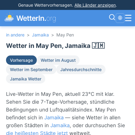
Genaue Wettervorhersagen
.
Alle Länder anzeigen
.
☰
WetterIn.
org
🌐
in andere
>
Jamaika
>
May Pen
Wetter in May Pen, Jamaika 🇯🇲
Vorhersage
Wetter im August
Wetter im September
Jahresdurchschnitte
Jamaika Wetter
Live-Wetter in May Pen, aktuell 23°C mit klar.
Sehen Sie die 7-Tage-Vorhersage, stündliche
Bedingungen und Luftqualitätsindex. May Pen
befindet sich in
Jamaika
— siehe Wetter in allen
großen Städten in
Jamaika
, oder durchsuchen Sie
die heißesten Städte jetzt
weltweit.