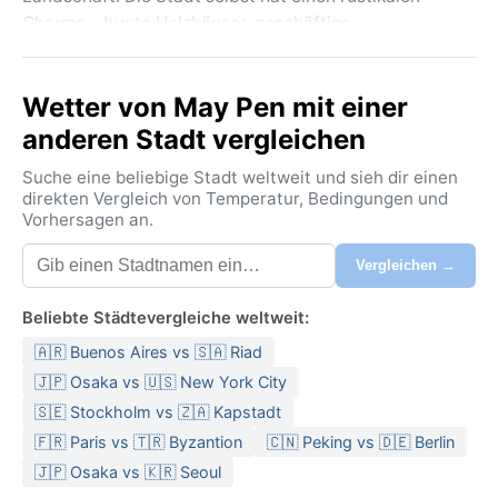
Charme – bunte Holzhäuser, geschäftige
Straßenmärkte und die imposante Clarendon Parish
Church sind die bekanntesten Sehenswürdigkeiten.
Wetter von May Pen mit einer
Geografisch liegt May Pen auf den zentral-südlichen
Kalksteinplateaus, etwa 30 Kilometer von der
anderen Stadt vergleichen
karibischen Küste entfernt, was ihr ein angenehm
Suche eine beliebige Stadt weltweit und sieh dir einen
trockeneres Klima beschert als den feuchten Norden.
direkten Vergleich von Temperatur, Bedingungen und
Vorhersagen an.
Das Klima nach Köppen ist Aw (tropische Savanne) –
geprägt von einer ausgeprägten Regen- und
Vergleichen →
Trockenzeit. Die Sommer von Juni bis November sind
heiß und schwül, mit Durchschnittstemperaturen um
Beliebte Städtevergleiche weltweit:
30 °C und heftigen, kurzen Regengüssen. Der meiste
🇦🇷 Buenos Aires vs 🇸🇦 Riad
Niederschlag fällt im Oktober; die relative
Luftfeuchtigkeit liegt ganzjährig zwischen 70 und 85
🇯🇵 Osaka vs 🇺🇸 New York City
Prozent. Die Wintermonate Dezember bis Februar
🇸🇪 Stockholm vs 🇿🇦 Kapstadt
sind deutlich trockener und etwas kühler (25–28 °C),
🇫🇷 Paris vs 🇹🇷 Byzantion
🇨🇳 Peking vs 🇩🇪 Berlin
mit angenehmen Brisen. Wer packt, sollte leichte
🇯🇵 Osaka vs 🇰🇷 Seoul
Baumwollkleidung, einen Regenschutz, Sonnenschutz