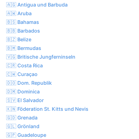
🇦🇬 Antigua und Barbuda
🇦🇼 Aruba
🇧🇸 Bahamas
🇧🇧 Barbados
🇧🇿 Belize
🇧🇲 Bermudas
🇻🇬 Britische Jungferninseln
🇨🇷 Costa Rica
🇨🇼 Curaçao
🇩🇴 Dom. Republik
🇩🇲 Dominica
🇸🇻 El Salvador
🇰🇳 Föderation St. Kitts und Nevis
🇬🇩 Grenada
🇬🇱 Grönland
🇬🇵 Guadeloupe