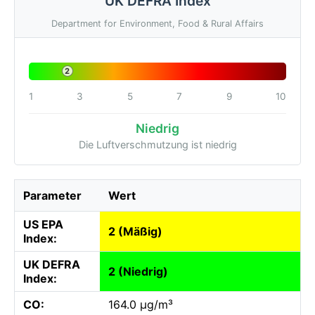
UK DEFRA Index
Department for Environment, Food & Rural Affairs
2
1
3
5
7
9
10
Niedrig
Die Luftverschmutzung ist niedrig
Parameter
Wert
US EPA
2 (Mäßig)
Index:
UK DEFRA
2 (Niedrig)
Index:
CO:
164.0 µg/m³