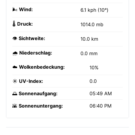
🌬️
Wind:
6.1 kph (10°)
🌡️
Druck:
1014.0 mb
👁️
Sichtweite:
10.0 km
🌧️
Niederschlag:
0.0 mm
☁️
Wolkenbedeckung:
10%
☀️
UV-Index:
0.0
🌅
Sonnenaufgang:
05:49 AM
🌇
Sonnenuntergang:
06:40 PM