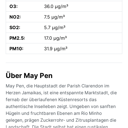
O3:
36.0 µg/m³
NO2:
7.5 µg/m³
SO2:
5.7 µg/m³
PM2.5:
17.0 µg/m³
PM10:
31.9 µg/m³
Über May Pen
May Pen, die Hauptstadt der Parish Clarendon im
Herzen Jamaikas, ist eine entspannte Marktstadt, die
fernab der überlaufenen Küstenresorts das
authentische Inselleben zeigt. Umgeben von sanften
Hügeln und fruchtbaren Ebenen am Rio Minho
gelegen, prägen Zuckerrohr- und Zitrusplantagen die
Landschaft. Die Stadt selbst hat einen rustikalen