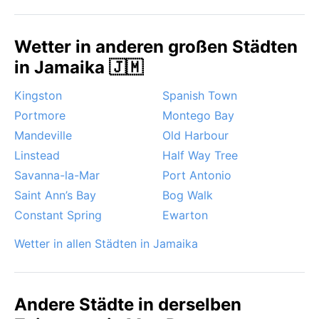
und vor allem Mückenschutz nicht vergessen – die
Luftfeuchtigkeit begünstigt Stechmücken, besonders
Wetter in anderen großen Städten
nach Regenfällen.
in Jamaika 🇯🇲
Die beste Reisezeit wettermäßig ist die
Trockenperiode von Dezember bis April: weniger
Kingston
Spanish Town
Regen, niedrigere Luftfeuchtigkeit und viel
Portmore
Montego Bay
Sonnenschein. Ein besonderes Wetterphänomen ist
Mandeville
Old Harbour
die Hurrikansaison, die offiziell von Juni bis
November dauert. May Pen liegt zwar im
Linstead
Half Way Tree
Landesinneren, aber schwere tropische Stürme
Savanna-la-Mar
Port Antonio
können auch hier Überschwemmungen und starke
Saint Ann’s Bay
Bog Walk
Winde bringen. Andere Phänomene wie Monsun oder
Constant Spring
Ewarton
Sirocco gibt es nicht; Schnee ist undenkbar.
Gelegentlich zieht dichter Morgennebel durch die
Wetter in allen Städten in Jamaika
Täler, der sich schnell auflöst. Wer also die
jamaikanische Gelassenheit ohne Regenstress
erleben möchte, wählt die trockenen Monate.
Andere Städte in derselben