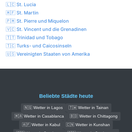
🇱🇨 St. Lucia
🇲🇫 St. Martin
🇵🇲 St. Pierre und Miquelon
🇻🇨 St. Vincent und die Grenadinen
🇹🇹 Trinidad und Tobago
🇹🇨 Turks- und Caicosinseln
🇺🇸 Vereinigten Staaten von Amerika
Beliebte Städte heute
🇳🇬 Wetter in Lagos
🇹🇼 Wetter in Tainan
🇲🇦 Wetter in Casablanca
🇧🇩 Wetter in Chittagong
🇦🇫 Wetter in Kabul
🇨🇳 Wetter in Kunshan