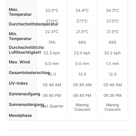
Max.
33.0°C
34.4°C
34.3°C
Temperatur
27.0°C
27.1°C
27.0°C
Durchschnittstemperatur
22.4°C
21.5°C
21.5°C
Min.
Temperatur
74%
69%
69%
Durchschnittliche
Luftfeuchtigkeit
22.3 kph
23.0 kph
20.2 kph
Max. Wind
0.0 mm
0.0 mm
1.5 mm
Gesamtniederschlag
12.0
12.0
12.0
UV-Index
05:49 AM
05:49 AM
05:49 AM
0
Sonnenaufgang
06:40 PM
06:40 PM
06:39 PM
Sonnenuntergang
Waning
Waning
Last Quarter
Crescent
Crescent
Mondphase