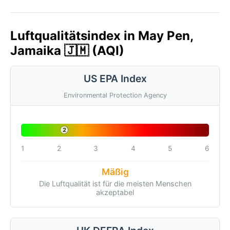
Luftqualitätsindex in May Pen,
Jamaika 🇯🇲 (AQI)
US EPA Index
Environmental Protection Agency
2
1
2
3
4
5
6
Mäßig
Die Luftqualität ist für die meisten Menschen
akzeptabel