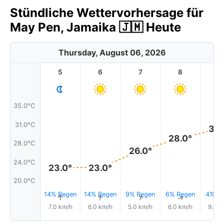
Stündliche Wettervorhersage für
May Pen, Jamaika 🇯🇲 Heute
Thursday, August 06, 2026
5
6
7
8
9
35.0°C
31.0°C
30.
28.0°
28.0°C
26.0°
24.0°C
23.0°
23.0°
20.0°C
14% Regen
14% Regen
9% Regen
6% Regen
4% Re
↑
↑
↑
↑
7.0 km/h
6.0 km/h
5.0 km/h
6.0 km/h
9.0 k