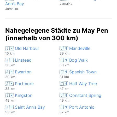
Ann’s Bay
Jamaika
Jamaika
Nahegelegene Städte zu May Pen
(innerhalb von 300 km)
🇯🇲 Old Harbour
🇯🇲 Mandeville
15 km
29 km
🇯🇲 Linstead
🇯🇲 Bog Walk
30 km
30 km
🇯🇲 Ewarton
🇯🇲 Spanish Town
30 km
31 km
🇯🇲 Portmore
🇯🇲 Half Way Tree
38 km
47 km
🇯🇲 Kingston
🇯🇲 Constant Spring
48 km
49 km
🇯🇲 Saint Ann’s Bay
🇯🇲 Port Antonio
53 km
87 km