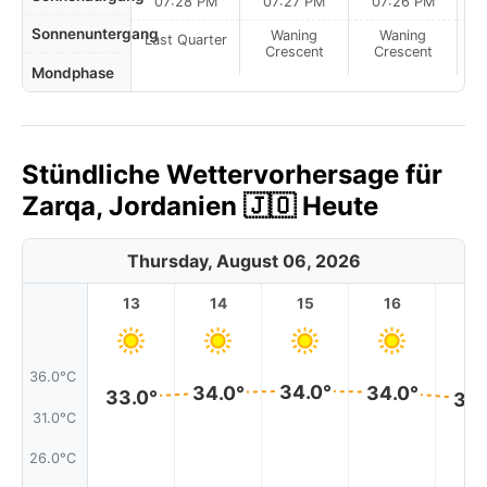
07:28 PM
07:27 PM
07:26 PM
Sonnenuntergang
Waning
Waning
Last Quarter
Crescent
Crescent
Mondphase
Stündliche Wettervorhersage für
Zarqa, Jordanien 🇯🇴 Heute
Thursday, August 06, 2026
13
14
15
16
17
36.0°C
34.0°
34.0°
34.0°
33.0°
33.
31.0°C
26.0°C