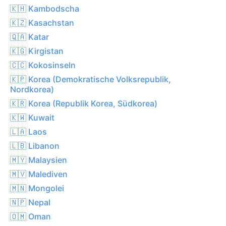
🇰🇭 Kambodscha
🇰🇿 Kasachstan
🇶🇦 Katar
🇰🇬 Kirgistan
🇨🇨 Kokosinseln
🇰🇵 Korea (Demokratische Volksrepublik,
Nordkorea)
🇰🇷 Korea (Republik Korea, Südkorea)
🇰🇼 Kuwait
🇱🇦 Laos
🇱🇧 Libanon
🇲🇾 Malaysien
🇲🇻 Malediven
🇲🇳 Mongolei
🇳🇵 Nepal
🇴🇲 Oman