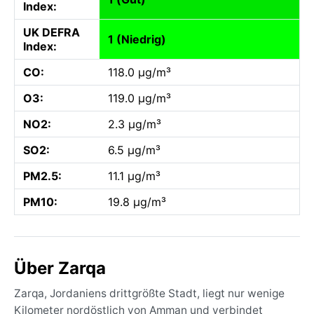
Index:
UK DEFRA
1 (Niedrig)
Index:
CO:
118.0 µg/m³
O3:
119.0 µg/m³
NO2:
2.3 µg/m³
SO2:
6.5 µg/m³
PM2.5:
11.1 µg/m³
PM10:
19.8 µg/m³
Über Zarqa
Zarqa, Jordaniens drittgrößte Stadt, liegt nur wenige
Kilometer nordöstlich von Amman und verbindet