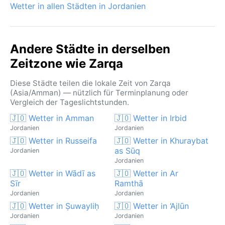
Wetter in allen Städten in Jordanien
Andere Städte in derselben
Zeitzone wie Zarqa
Diese Städte teilen die lokale Zeit von Zarqa
(Asia/Amman) — nützlich für Terminplanung oder
Vergleich der Tageslichtstunden.
🇯🇴 Wetter in Amman
🇯🇴 Wetter in Irbid
Jordanien
Jordanien
🇯🇴 Wetter in Russeifa
🇯🇴 Wetter in Khuraybat
as Sūq
Jordanien
Jordanien
🇯🇴 Wetter in Wādī as
🇯🇴 Wetter in Ar
Sīr
Ramthā
Jordanien
Jordanien
🇯🇴 Wetter in Ṣuwayliḥ
🇯🇴 Wetter in ‘Ajlūn
Jordanien
Jordanien