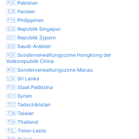
🇵🇰 Pakistan
🇮🇷 Persien
🇵🇭 Philippinen
🇸🇬 Republik Singapur
🇨🇾 Republik Zypern
🇸🇦 Saudi-Arabien
🇭🇰 Sonderverwaltungszone Hongkong der
Volksrepublik China
🇲🇴 Sonderverwaltungszone Macau
🇱🇰 Sri Lanka
🇵🇸 Staat Palästina
🇸🇾 Syrien
🇹🇯 Tadschikistan
🇹🇼 Taiwan
🇹🇭 Thailand
🇹🇱 Timor-Leste