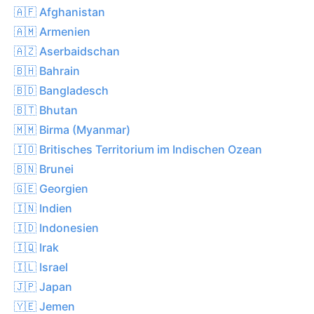
🇦🇫 Afghanistan
🇦🇲 Armenien
🇦🇿 Aserbaidschan
🇧🇭 Bahrain
🇧🇩 Bangladesch
🇧🇹 Bhutan
🇲🇲 Birma (Myanmar)
🇮🇴 Britisches Territorium im Indischen Ozean
🇧🇳 Brunei
🇬🇪 Georgien
🇮🇳 Indien
🇮🇩 Indonesien
🇮🇶 Irak
🇮🇱 Israel
🇯🇵 Japan
🇾🇪 Jemen