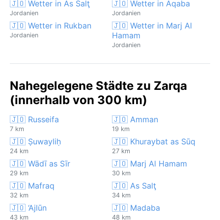
🇯🇴 Wetter in As Salţ
🇯🇴 Wetter in Aqaba
Jordanien
Jordanien
🇯🇴 Wetter in Rukban
🇯🇴 Wetter in Marj Al
Hamam
Jordanien
Jordanien
Nahegelegene Städte zu Zarqa
(innerhalb von 300 km)
🇯🇴 Russeifa
🇯🇴 Amman
7 km
19 km
🇯🇴 Ṣuwayliḥ
🇯🇴 Khuraybat as Sūq
24 km
27 km
🇯🇴 Wādī as Sīr
🇯🇴 Marj Al Hamam
29 km
30 km
🇯🇴 Mafraq
🇯🇴 As Salţ
32 km
34 km
🇯🇴 ‘Ajlūn
🇯🇴 Madaba
43 km
48 km