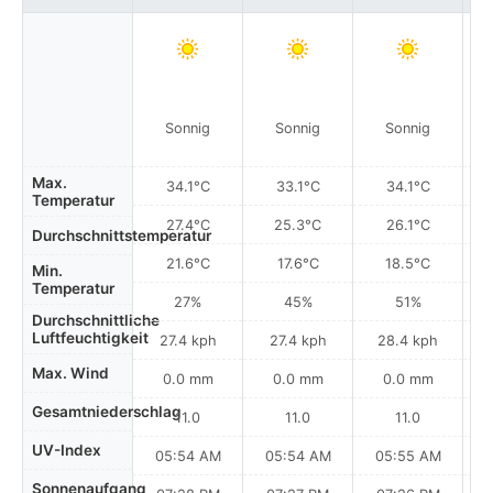
Sonnig
Sonnig
Sonnig
S
Max.
34.1°C
33.1°C
34.1°C
Temperatur
27.4°C
25.3°C
26.1°C
Durchschnittstemperatur
21.6°C
17.6°C
18.5°C
Min.
Temperatur
27%
45%
51%
Durchschnittliche
Luftfeuchtigkeit
27.4 kph
27.4 kph
28.4 kph
Max. Wind
0.0 mm
0.0 mm
0.0 mm
Gesamtniederschlag
11.0
11.0
11.0
UV-Index
05:54 AM
05:54 AM
05:55 AM
0
Sonnenaufgang