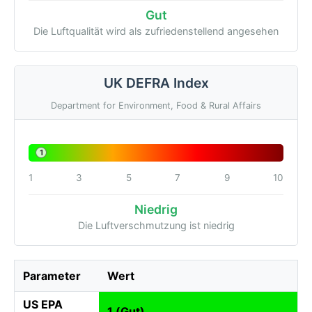
Gut
Die Luftqualität wird als zufriedenstellend angesehen
UK DEFRA Index
Department for Environment, Food & Rural Affairs
1
1
3
5
7
9
10
Niedrig
Die Luftverschmutzung ist niedrig
Parameter
Wert
US EPA
1 (Gut)