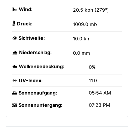
🌬️
Wind:
20.5 kph (279°)
🌡️
Druck:
1009.0 mb
👁️
Sichtweite:
10.0 km
🌧️
Niederschlag:
0.0 mm
☁️
Wolkenbedeckung:
0%
☀️
UV-Index:
11.0
🌅
Sonnenaufgang:
05:54 AM
🌇
Sonnenuntergang:
07:28 PM