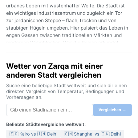
urbanes Leben mit wüstenhafter Weite. Die Stadt ist
ein wichtiges Industriezentrum und zugleich ein Tor
zur jordanischen Steppe – flach, trocken und von
staubigen Hügeln umgeben. Hier pulsiert das Leben in
engen Gassen zwischen traditionellen Märkten und
modernen Wohnblöcken. Wer die Region erkundet,
wird schnell den Kontrast zwischen der hektischen
Stadt und der stillen, kargen Landschaft spüren, die
Wetter von Zarqa mit einer
von fernen Bergketten gesäumt wird.
anderen Stadt vergleichen
Das Klima in Zarqa entspricht der Köppen-Klasse BSk,
einem kalten Halbwüstenklima. Die Winter sind kühl
Suche eine beliebige Stadt weltweit und sieh dir einen
und feucht, mit Temperaturen um den Gefrierpunkt in
direkten Vergleich von Temperatur, Bedingungen und
Vorhersagen an.
der Nacht, während die Sommer heiß und trocken
ausfallen, oft über 35 °C am Tag. Regen fällt fast
Vergleichen →
ausschließlich zwischen November und März, die
jährliche Menge bleibt unter 200 mm. Die
Beliebte Städtevergleiche weltweit:
Luftfeuchtigkeit ist niedrig, was die Hitze erträglicher
🇪🇬 Kairo vs 🇮🇳 Delhi
🇨🇳 Shanghai vs 🇮🇳 Delhi
macht. Für eine Reise sollte man leichte,