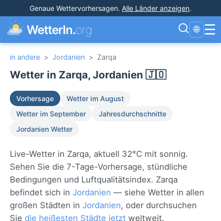
Genaue Wettervorhersagen
.
Alle Länder anzeigen
.
☰
WetterIn.
org
🌐
in andere
>
Jordanien
>
Zarqa
Wetter in Zarqa, Jordanien 🇯🇴
Vorhersage
Wetter im August
Wetter im September
Jahresdurchschnitte
Jordanien Wetter
Live-Wetter in Zarqa, aktuell 32°C mit sonnig.
Sehen Sie die 7-Tage-Vorhersage, stündliche
Bedingungen und Luftqualitätsindex. Zarqa
befindet sich in
Jordanien
— siehe Wetter in allen
großen Städten in
Jordanien
, oder durchsuchen
Sie
die heißesten Städte jetzt
weltweit.