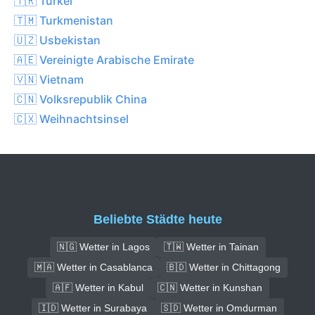
🇹🇷 Türkei
🇹🇲 Turkmenistan
🇺🇿 Usbekistan
🇦🇪 Vereinigte Arabische Emirate
🇻🇳 Vietnam
🇨🇳 Volksrepublik China
🇨🇽 Weihnachtsinsel
Beliebte Städte heute
🇳🇬 Wetter in Lagos
🇹🇼 Wetter in Tainan
🇲🇦 Wetter in Casablanca
🇧🇩 Wetter in Chittagong
🇦🇫 Wetter in Kabul
🇨🇳 Wetter in Kunshan
🇮🇩 Wetter in Surabaya
🇸🇩 Wetter in Omdurman