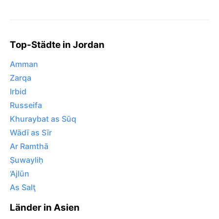
Top-Städte in Jordan
Amman
Zarqa
Irbid
Russeifa
Khuraybat as Sūq
Wādī as Sīr
Ar Ramthā
Ṣuwayliḥ
‘Ajlūn
As Salţ
Länder in Asien