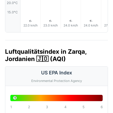
20.0°C
15.0°C
↑
↑
↑
↑
22.0 km/h
23.0 km/h
24.0 km/h
24.0 km/h
27.0 
Luftqualitätsindex in Zarqa,
Jordanien 🇯🇴 (AQI)
US EPA Index
Environmental Protection Agency
1
1
2
3
4
5
6