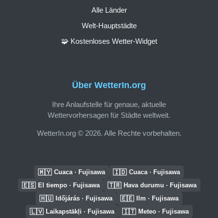
Alle Länder
Welt-Hauptstädte
🧩 Kostenloses Wetter-Widget
Über WetterIn.org
Ihre Anlaufstelle für genaue, aktuelle
Wettervorhersagen für Städte weltweit.
WetterIn.org © 2026. Alle Rechte vorbehalten.
🇲🇾
🇮🇩
Cuaca · Fujisawa
Cuaca · Fujisawa
🇪🇸
🇹🇷
El tiempo · Fujisawa
Hava durumu · Fujisawa
🇭🇺
🇪🇪
Időjárás · Fujisawa
Ilm · Fujisawa
🇱🇻
🇮🇹
Laikapstākļi · Fujisawa
Meteo · Fujisawa