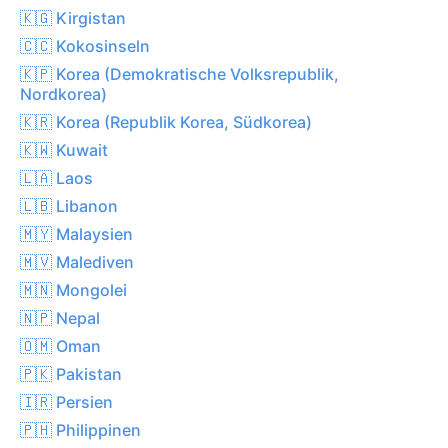
🇰🇬 Kirgistan
🇨🇨 Kokosinseln
🇰🇵 Korea (Demokratische Volksrepublik,
Nordkorea)
🇰🇷 Korea (Republik Korea, Südkorea)
🇰🇼 Kuwait
🇱🇦 Laos
🇱🇧 Libanon
🇲🇾 Malaysien
🇲🇻 Malediven
🇲🇳 Mongolei
🇳🇵 Nepal
🇴🇲 Oman
🇵🇰 Pakistan
🇮🇷 Persien
🇵🇭 Philippinen