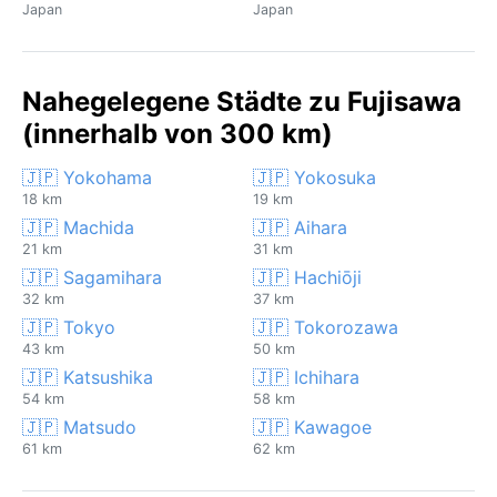
Japan
Japan
Nahegelegene Städte zu Fujisawa
(innerhalb von 300 km)
🇯🇵 Yokohama
🇯🇵 Yokosuka
18 km
19 km
🇯🇵 Machida
🇯🇵 Aihara
21 km
31 km
🇯🇵 Sagamihara
🇯🇵 Hachiōji
32 km
37 km
🇯🇵 Tokyo
🇯🇵 Tokorozawa
43 km
50 km
🇯🇵 Katsushika
🇯🇵 Ichihara
54 km
58 km
🇯🇵 Matsudo
🇯🇵 Kawagoe
61 km
62 km