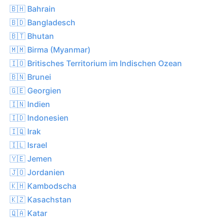
🇧🇭 Bahrain
🇧🇩 Bangladesch
🇧🇹 Bhutan
🇲🇲 Birma (Myanmar)
🇮🇴 Britisches Territorium im Indischen Ozean
🇧🇳 Brunei
🇬🇪 Georgien
🇮🇳 Indien
🇮🇩 Indonesien
🇮🇶 Irak
🇮🇱 Israel
🇾🇪 Jemen
🇯🇴 Jordanien
🇰🇭 Kambodscha
🇰🇿 Kasachstan
🇶🇦 Katar