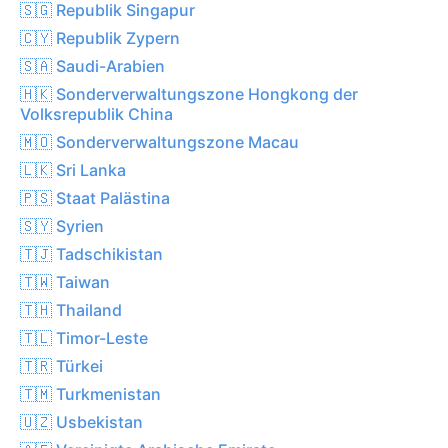
🇸🇬 Republik Singapur
🇨🇾 Republik Zypern
🇸🇦 Saudi-Arabien
🇭🇰 Sonderverwaltungszone Hongkong der
Volksrepublik China
🇲🇴 Sonderverwaltungszone Macau
🇱🇰 Sri Lanka
🇵🇸 Staat Palästina
🇸🇾 Syrien
🇹🇯 Tadschikistan
🇹🇼 Taiwan
🇹🇭 Thailand
🇹🇱 Timor-Leste
🇹🇷 Türkei
🇹🇲 Turkmenistan
🇺🇿 Usbekistan