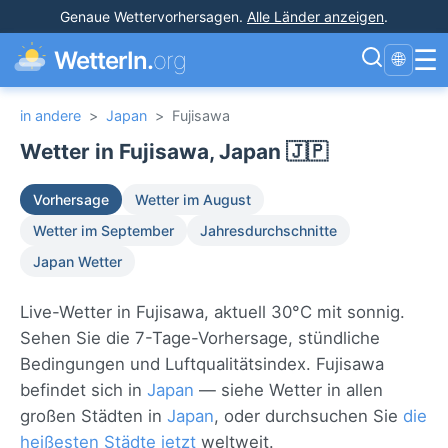
Genaue Wettervorhersagen
.
Alle Länder anzeigen
.
☰
WetterIn.
org
🌐
in andere
>
Japan
>
Fujisawa
Wetter in Fujisawa, Japan 🇯🇵
Vorhersage
Wetter im August
Wetter im September
Jahresdurchschnitte
Japan Wetter
Live-Wetter in Fujisawa, aktuell 30°C mit sonnig.
Sehen Sie die 7-Tage-Vorhersage, stündliche
Bedingungen und Luftqualitätsindex. Fujisawa
befindet sich in
Japan
— siehe Wetter in allen
großen Städten in
Japan
, oder durchsuchen Sie
die
heißesten Städte jetzt
weltweit.