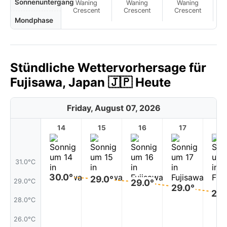
Sonnenuntergang
Waning
Waning
Waning
N
Crescent
Crescent
Crescent
Mondphase
Stündliche Wettervorhersage für
Fujisawa, Japan 🇯🇵 Heute
Friday, August 07, 2026
14
15
16
17
1
31.0°C
30.0°
29.0°
29.0°C
29.0°
29.0°
28.
28.0°C
26.0°C