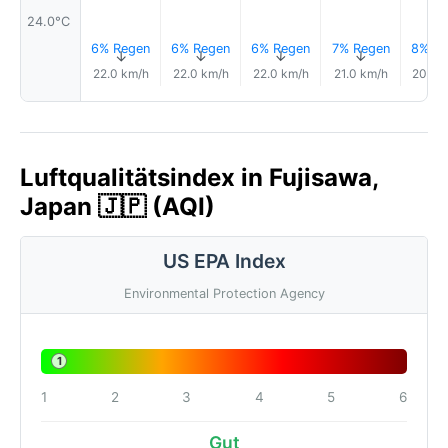
24.0°C
6% Regen
6% Regen
6% Regen
7% Regen
8% Re
↑
↑
↑
↑
↑
22.0 km/h
22.0 km/h
22.0 km/h
21.0 km/h
20.0 
Luftqualitätsindex in Fujisawa,
Japan 🇯🇵 (AQI)
US EPA Index
Environmental Protection Agency
1
1
2
3
4
5
6
Gut