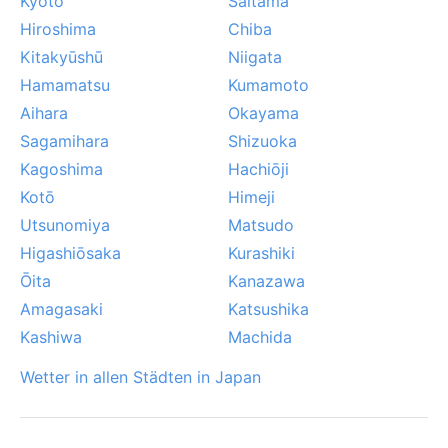
Kyōto
Saitama
Hiroshima
Chiba
Kitakyūshū
Niigata
Hamamatsu
Kumamoto
Aihara
Okayama
Sagamihara
Shizuoka
Kagoshima
Hachiōji
Kotō
Himeji
Utsunomiya
Matsudo
Higashiōsaka
Kurashiki
Ōita
Kanazawa
Amagasaki
Katsushika
Kashiwa
Machida
Wetter in allen Städten in Japan