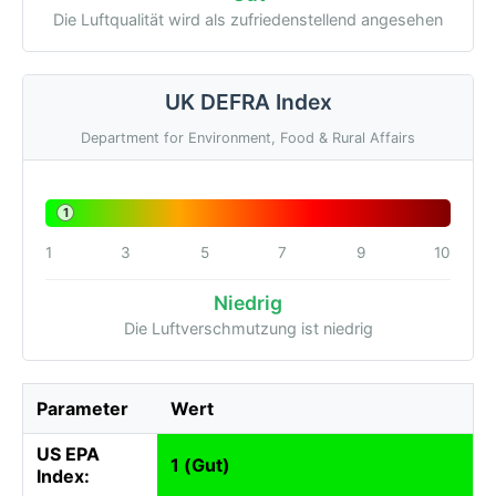
Die Luftqualität wird als zufriedenstellend angesehen
UK DEFRA Index
Department for Environment, Food & Rural Affairs
1
1
3
5
7
9
10
Niedrig
Die Luftverschmutzung ist niedrig
Parameter
Wert
US EPA
1 (Gut)
Index: