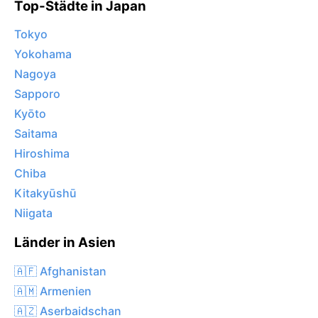
Top-Städte in Japan
Tokyo
Yokohama
Nagoya
Sapporo
Kyōto
Saitama
Hiroshima
Chiba
Kitakyūshū
Niigata
Länder in Asien
🇦🇫 Afghanistan
🇦🇲 Armenien
🇦🇿 Aserbaidschan