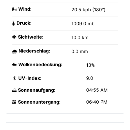
🌬️
Wind:
20.5 kph (180°)
🌡️
Druck:
1009.0 mb
👁️
Sichtweite:
10.0 km
🌧️
Niederschlag:
0.0 mm
☁️
Wolkenbedeckung:
13%
☀️
UV-Index:
9.0
🌅
Sonnenaufgang:
04:55 AM
🌇
Sonnenuntergang:
06:40 PM