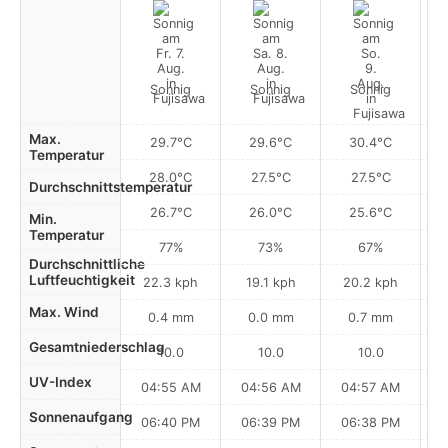
Sonnig
Sonnig
Sonnig
Max.
29.7°C
29.6°C
30.4°C
Temperatur
28.0°C
27.5°C
27.5°C
Durchschnittstemperatur
26.7°C
26.0°C
25.6°C
Min.
Temperatur
77%
73%
67%
Durchschnittliche
Luftfeuchtigkeit
22.3 kph
19.1 kph
20.2 kph
Max. Wind
0.4 mm
0.0 mm
0.7 mm
Gesamtniederschlag
10.0
10.0
10.0
UV-Index
04:55 AM
04:56 AM
04:57 AM
Sonnenaufgang
06:40 PM
06:39 PM
06:38 PM