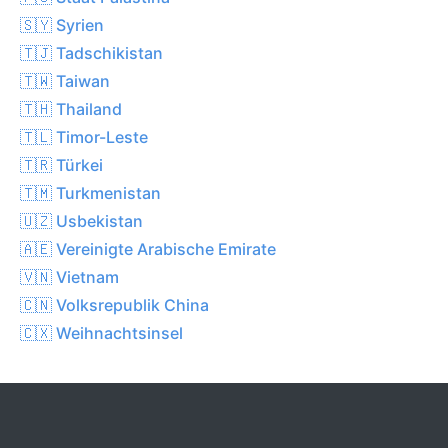
🇸🇾 Syrien
🇹🇯 Tadschikistan
🇹🇼 Taiwan
🇹🇭 Thailand
🇹🇱 Timor-Leste
🇹🇷 Türkei
🇹🇲 Turkmenistan
🇺🇿 Usbekistan
🇦🇪 Vereinigte Arabische Emirate
🇻🇳 Vietnam
🇨🇳 Volksrepublik China
🇨🇽 Weihnachtsinsel