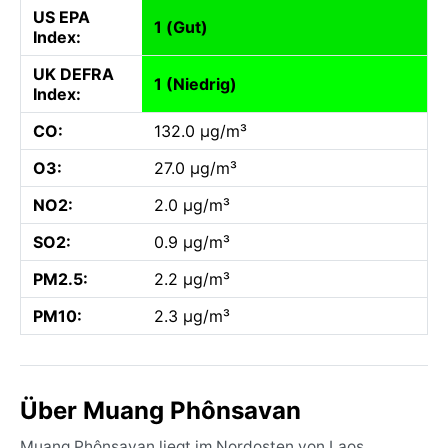
US EPA
1 (Gut)
Index:
UK DEFRA
1 (Niedrig)
Index:
CO:
132.0 µg/m³
O3:
27.0 µg/m³
NO2:
2.0 µg/m³
SO2:
0.9 µg/m³
PM2.5:
2.2 µg/m³
PM10:
2.3 µg/m³
Über Muang Phônsavan
Muang Phônsavan liegt im Nordosten von Laos,