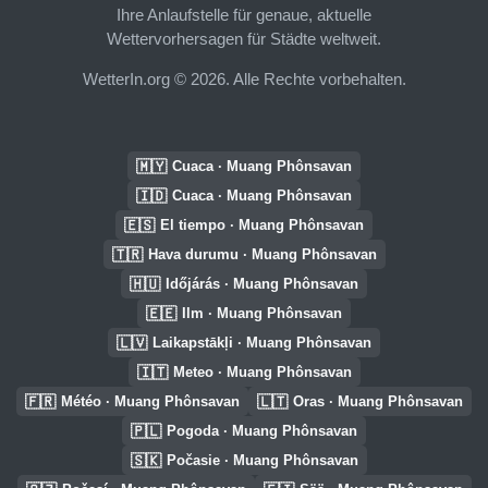
Ihre Anlaufstelle für genaue, aktuelle
Wettervorhersagen für Städte weltweit.
WetterIn.org © 2026. Alle Rechte vorbehalten.
🇲🇾
Cuaca · Muang Phônsavan
🇮🇩
Cuaca · Muang Phônsavan
🇪🇸
El tiempo · Muang Phônsavan
🇹🇷
Hava durumu · Muang Phônsavan
🇭🇺
Időjárás · Muang Phônsavan
🇪🇪
Ilm · Muang Phônsavan
🇱🇻
Laikapstākļi · Muang Phônsavan
🇮🇹
Meteo · Muang Phônsavan
🇫🇷
🇱🇹
Météo · Muang Phônsavan
Oras · Muang Phônsavan
🇵🇱
Pogoda · Muang Phônsavan
🇸🇰
Počasie · Muang Phônsavan