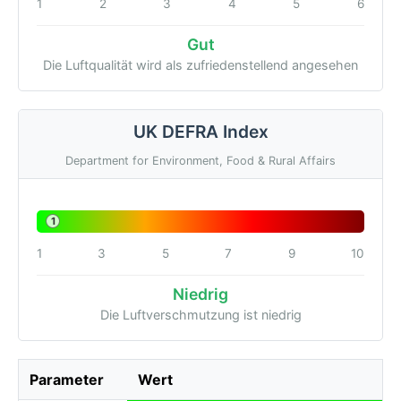
1
2
3
4
5
6
Gut
Die Luftqualität wird als zufriedenstellend angesehen
UK DEFRA Index
Department for Environment, Food & Rural Affairs
1
1
3
5
7
9
10
Niedrig
Die Luftverschmutzung ist niedrig
Parameter
Wert