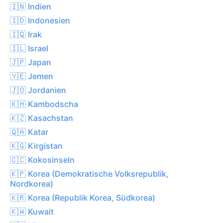
🇮🇳 Indien
🇮🇩 Indonesien
🇮🇶 Irak
🇮🇱 Israel
🇯🇵 Japan
🇾🇪 Jemen
🇯🇴 Jordanien
🇰🇭 Kambodscha
🇰🇿 Kasachstan
🇶🇦 Katar
🇰🇬 Kirgistan
🇨🇨 Kokosinseln
🇰🇵 Korea (Demokratische Volksrepublik,
Nordkorea)
🇰🇷 Korea (Republik Korea, Südkorea)
🇰🇼 Kuwait