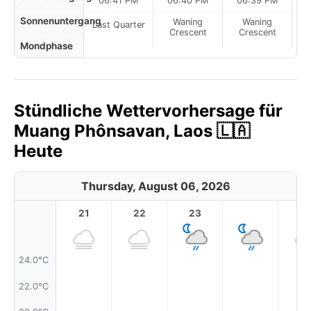
06:41 PM
06:40 PM
06:39 PM
Sonnenuntergang
Waning
Waning
Last Quarter
Crescent
Crescent
Mondphase
Stündliche Wettervorhersage für
Muang Phônsavan, Laos 🇱🇦
Heute
Thursday, August 06, 2026
21
22
23
1
24.0°C
22.0°C