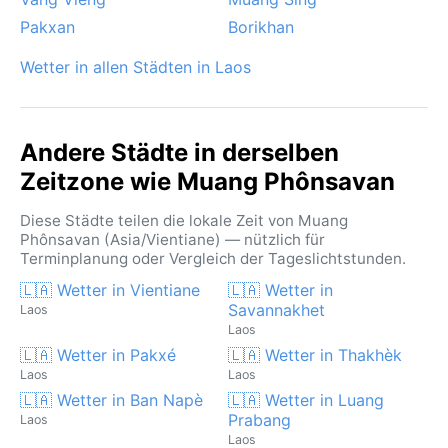
des südlichen Laos rechnet, wird angenehm
Pakxan
Borikhan
überrascht: In Phônsavan bleibt der Sommer zwar
feucht, aber vergleichsweise moderat.
Wetter in allen Städten in Laos
Andere Städte in derselben
Zeitzone wie Muang Phônsavan
Diese Städte teilen die lokale Zeit von Muang
Phônsavan (Asia/Vientiane) — nützlich für
Terminplanung oder Vergleich der Tageslichtstunden.
🇱🇦 Wetter in Vientiane
🇱🇦 Wetter in
Savannakhet
Laos
Laos
🇱🇦 Wetter in Pakxé
🇱🇦 Wetter in Thakhèk
Laos
Laos
🇱🇦 Wetter in Ban Napè
🇱🇦 Wetter in Luang
Prabang
Laos
Laos