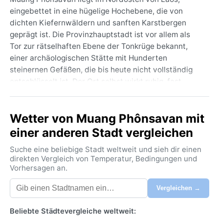
eingebettet in eine hügelige Hochebene, die von
dichten Kiefernwäldern und sanften Karstbergen
geprägt ist. Die Provinzhauptstadt ist vor allem als
Tor zur rätselhaften Ebene der Tonkrüge bekannt,
einer archäologischen Stätte mit Hunderten
steinernen Gefäßen, die bis heute nicht vollständig
entschlüsselt ist. Der Ort selbst wirkt ruhig, fast
verschlafen, mit breiten Straßen, einheimischen
Märkten und einer entspannten Atmosphäre, die von
Wetter von Muang Phônsavan mit
den ethnischen Minderheiten der Hmong und Khmu
mitgeprägt wird. Anders als das geschäftige Luang
einer anderen Stadt vergleichen
Prabang zieht Phônsavan Reisende an, die abseits
Suche eine beliebige Stadt weltweit und sieh dir einen
der ausgetretenen Pfade authentisches Laos erleben
direkten Vergleich von Temperatur, Bedingungen und
möchten.
Vorhersagen an.
Das Klima entspricht der Köppen-Klasse Cwa – ein
Vergleichen →
feuchtes Subtropenklima mit ausgeprägter
Trockenzeit im Winter. Die Sommer von Mai bis
Beliebte Städtevergleiche weltweit:
Oktober bringen ergiebige Regenfälle und schwüle