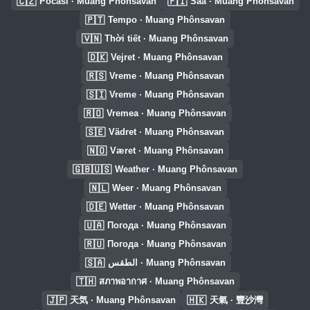
🇨🇿
🇫🇮
Počasí · Muang Phônsavan
Sää · Muang Phônsavan
🇵🇹
Tempo · Muang Phônsavan
🇻🇳
Thời tiết · Muang Phônsavan
🇩🇰
Vejret · Muang Phônsavan
🇷🇸
Vreme · Muang Phônsavan
🇸🇮
Vreme · Muang Phônsavan
🇷🇴
Vremea · Muang Phônsavan
🇸🇪
Vädret · Muang Phônsavan
🇳🇴
Været · Muang Phônsavan
🇬🇧🇺🇸
Weather · Muang Phônsavan
🇳🇱
Weer · Muang Phônsavan
🇩🇪
Wetter · Muang Phônsavan
🇺🇦
Погода · Muang Phônsavan
🇷🇺
Погода · Muang Phônsavan
🇸🇦
الطقس · Muang Phônsavan
🇹🇭
สภาพอากาศ · Muang Phônsavan
🇯🇵
🇭🇰
天気 · Muang Phônsavan
天氣 · 豐沙灣