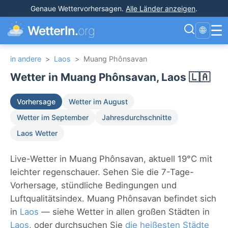
Genaue Wettervorhersagen
.
Alle Länder anzeigen
.
☰
WetterIn.
org
🌐
in andere
>
Laos
>
Muang Phônsavan
Wetter in Muang Phônsavan, Laos 🇱🇦
Vorhersage
Wetter im August
Wetter im September
Jahresdurchschnitte
Laos Wetter
Live-Wetter in Muang Phônsavan, aktuell 19°C mit
leichter regenschauer. Sehen Sie die 7-Tage-
Vorhersage, stündliche Bedingungen und
Luftqualitätsindex. Muang Phônsavan befindet sich
in
Laos
— siehe Wetter in allen großen Städten in
Laos
, oder durchsuchen Sie
die heißesten Städte