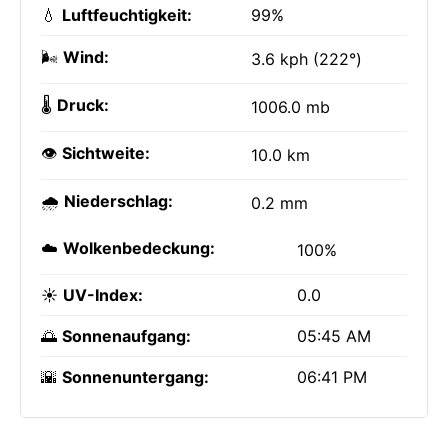
💧
Luftfeuchtigkeit:
99%
🌬️
Wind:
3.6 kph (222°)
🌡️
Druck:
1006.0 mb
👁️
Sichtweite:
10.0 km
🌧️
Niederschlag:
0.2 mm
☁️
Wolkenbedeckung:
100%
☀️
UV-Index:
0.0
🌅
Sonnenaufgang:
05:45 AM
🌇
Sonnenuntergang:
06:41 PM