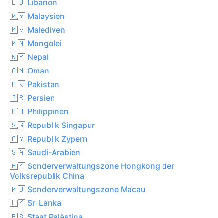
🇱🇧 Libanon
🇲🇾 Malaysien
🇲🇻 Malediven
🇲🇳 Mongolei
🇳🇵 Nepal
🇴🇲 Oman
🇵🇰 Pakistan
🇮🇷 Persien
🇵🇭 Philippinen
🇸🇬 Republik Singapur
🇨🇾 Republik Zypern
🇸🇦 Saudi-Arabien
🇭🇰 Sonderverwaltungszone Hongkong der
Volksrepublik China
🇲🇴 Sonderverwaltungszone Macau
🇱🇰 Sri Lanka
🇵🇸 Staat Palästina