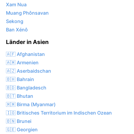
Xam Nua
Muang Phônsavan
Sekong
Ban Xénô
Länder in Asien
🇦🇫 Afghanistan
🇦🇲 Armenien
🇦🇿 Aserbaidschan
🇧🇭 Bahrain
🇧🇩 Bangladesch
🇧🇹 Bhutan
🇲🇲 Birma (Myanmar)
🇮🇴 Britisches Territorium im Indischen Ozean
🇧🇳 Brunei
🇬🇪 Georgien