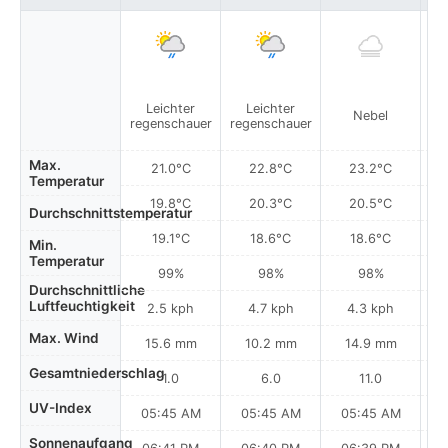
Leichter
Leichter
Nebel
regenschauer
regenschauer
re
Max.
21.0°C
22.8°C
23.2°C
Temperatur
19.8°C
20.3°C
20.5°C
Durchschnittstemperatur
19.1°C
18.6°C
18.6°C
Min.
Temperatur
99%
98%
98%
Durchschnittliche
Luftfeuchtigkeit
2.5 kph
4.7 kph
4.3 kph
Max. Wind
15.6 mm
10.2 mm
14.9 mm
Gesamtniederschlag
1.0
6.0
11.0
UV-Index
05:45 AM
05:45 AM
05:45 AM
0
Sonnenaufgang