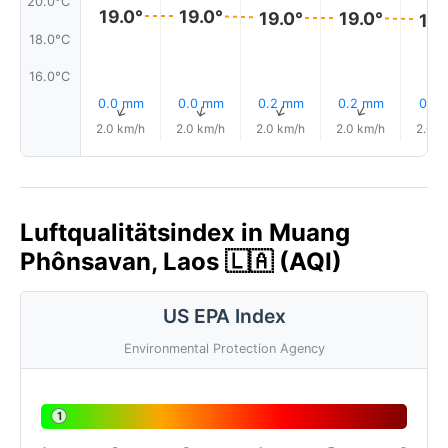
20.0°C
19.0°
19.0°
19.0°
19.0°
19.
18.0°C
16.0°C
0.0 mm
0.0 mm
0.2 mm
0.2 mm
0.1 
↑
↑
↑
↑
2.0 km/h
2.0 km/h
2.0 km/h
2.0 km/h
2.0 k
Luftqualitätsindex in Muang
Phônsavan, Laos 🇱🇦 (AQI)
US EPA Index
Environmental Protection Agency
1