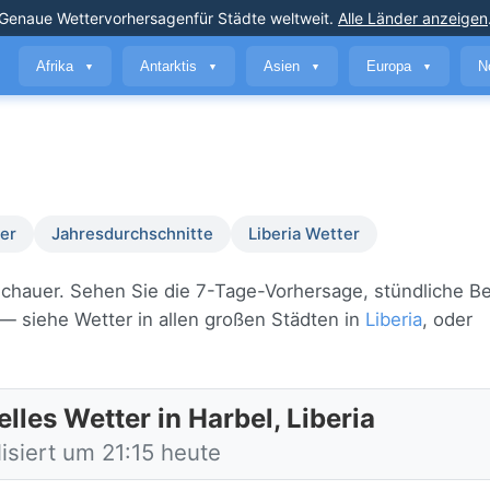
Genaue Wettervorhersagen
für Städte weltweit
.
Alle Länder anzeigen
Afrika
Antarktis
Asien
Europa
N
▼
▼
▼
▼
er
Jahresdurchschnitte
Liberia Wetter
enschauer. Sehen Sie die 7-Tage-Vorhersage, stündliche 
— siehe Wetter in allen großen Städten in
Liberia
, oder
lles Wetter in Harbel, Liberia
isiert um 21:15 heute