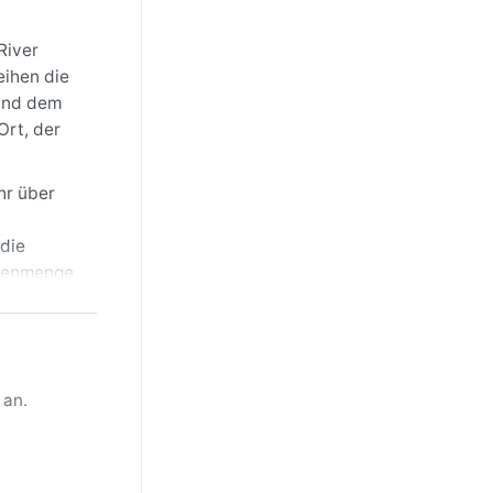
River
eihen die
 und dem
Ort, der
hr über
die
egenmenge
die Wege
dere
 an.
ektakuläre
 Licht.
l von