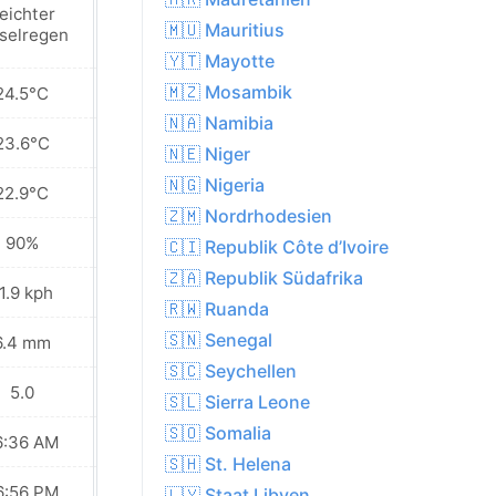
eichter
Leichter
🇲🇺 Mauritius
eselregen
regenschauer
🇾🇹 Mayotte
🇲🇿 Mosambik
24.5°C
25.5°C
🇳🇦 Namibia
23.6°C
24.0°C
🇳🇪 Niger
🇳🇬 Nigeria
22.9°C
23.1°C
🇿🇲 Nordrhodesien
90%
88%
🇨🇮 Republik Côte d’Ivoire
🇿🇦 Republik Südafrika
1.9 kph
11.9 kph
🇷🇼 Ruanda
🇸🇳 Senegal
6.4 mm
6.2 mm
🇸🇨 Seychellen
5.0
6.0
🇸🇱 Sierra Leone
🇸🇴 Somalia
6:36 AM
06:36 AM
🇸🇭 St. Helena
6:56 PM
06:56 PM
🇱🇾 Staat Libyen