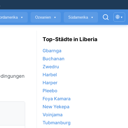
.
🌐
ordamerika
Ozeanien
Südamerika
▾
▼
▼
▼
Top-Städte in Liberia
Gbarnga
Buchanan
Zwedru
Harbel
Bedingungen
Harper
Pleebo
Foya Kamara
New Yekepa
Voinjama
Tubmanburg