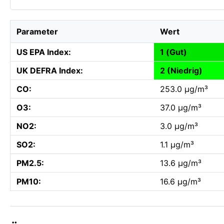
Parameter
Wert
US EPA Index:
1 (Gut)
UK DEFRA Index:
2 (Niedrig)
CO:
253.0 µg/m³
O3:
37.0 µg/m³
NO2:
3.0 µg/m³
SO2:
1.1 µg/m³
PM2.5:
13.6 µg/m³
PM10:
16.6 µg/m³