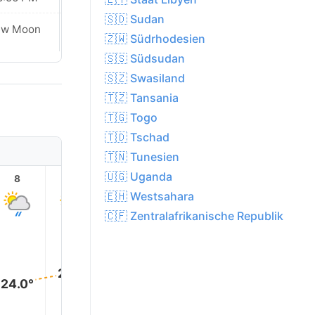
🇸🇩 Sudan
ew Moon
New Moon
🇿🇼 Südrhodesien
🇸🇸 Südsudan
🇸🇿 Swasiland
🇹🇿 Tansania
🇹🇬 Togo
🇹🇩 Tschad
🇹🇳 Tunesien
🇺🇬 Uganda
8
9
10
11
12
13
🇪🇭 Westsahara
🇨🇫 Zentralafrikanische Republik
26.0°
26.0°
26.0°
25.0°
25.0°
24.0°