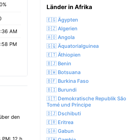
00%
Länder in Afrika
0
🇪🇬 Ägypten
🇩🇿 Algerien
:36 AM
🇦🇴 Angola
:58 PM
🇬🇶 Äquatorialguinea
🇪🇹 Äthiopien
🇧🇯 Benin
🇧🇼 Botsuana
🇧🇫 Burkina Faso
🇧🇮 Burundi
🇸🇹 Demokratische Republik São
Tomé und Príncipe
🇩🇯 Dschibuti
 über den
🇪🇷 Eritrea
🇬🇦 Gabun
 PM: 12 h
🇬🇲 Gambia