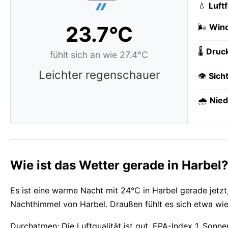
💧
Luft
23.7°C
🌬️
Wind
🌡️
Druc
fühlt sich an wie 27.4°C
Leichter regenschauer
👁️
Sich
🌧️
Nied
Wie ist das Wetter gerade in Harbel
Es ist eine warme Nacht mit 24°C in Harbel gerade jetzt
Nachthimmel von Harbel. Draußen fühlt es sich etwa wie 
Durchatmen: Die Luftqualität ist gut, EPA-Index 1. So