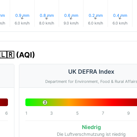
 mm
0.9 mm
0.8 mm
0.6 mm
0.2 mm
0.4 mm
↑
↑
↑
↑
↑
↑
m/h
6.0 km/h
8.0 km/h
9.0 km/h
6.0 km/h
6.0 km/h
 🇱🇷 (AQI)
UK DEFRA Index
Department for Environment, Food & Rural Affair
2
6
1
3
5
7
9
Niedrig
Die Luftverschmutzung ist niedrig