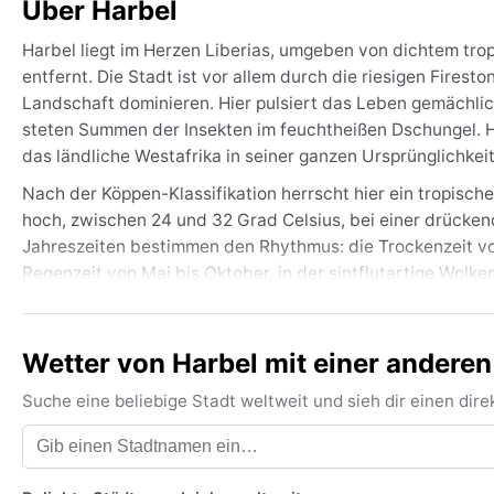
Über Harbel
Harbel liegt im Herzen Liberias, umgeben von dichtem tr
entfernt. Die Stadt ist vor allem durch die riesigen Fir
Landschaft dominieren. Hier pulsiert das Leben gemächli
steten Summen der Insekten im feuchtheißen Dschungel. Har
das ländliche Westafrika in seiner ganzen Ursprünglichkeit
Nach der Köppen-Klassifikation herrscht hier ein tropisc
hoch, zwischen 24 und 32 Grad Celsius, bei einer drücken
Jahreszeiten bestimmen den Rhythmus: die Trockenzeit vo
Regenzeit von Mai bis Oktober, in der sintflutartige Wo
liegt bei rund 3000 Millimetern. Packliste: leichte, atmu
Insektenschutzmittel und wasserdichtes Schuhwerk – feste
Wetter von Harbel mit einer anderen
Die beste Reisezeit für Harbel ist die trockenere Phase 
sind passierbar. In der Regenzeit hingegen können selb
Suche eine beliebige Stadt weltweit und sieh dir einen di
Wetterphänomene wie Hurrikane oder Monsunwinde treten hi
Lichtblitze am Abendhimmel. Morgennebel legt sich oft übe
Wer das echte, ungeschönte Liberia erleben will, kommt a