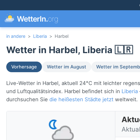
WetterIn.
org
in andere
>
Liberia
>
Harbel
Wetter in Harbel, Liberia 🇱🇷
Vorhersage
Wetter im August
Wetter im Septemb
Live-Wetter in Harbel, aktuell 24°C mit leichter reg
und Luftqualitätsindex. Harbel befindet sich in
Liberia
durchsuchen Sie
die heißesten Städte jetzt
weltweit.
Aktue
Aktual