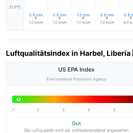
21.0°C
0.9 mm
0.9 mm
1.0 mm
0.9 mm
0.8
↑
↑
↑
↑
7.0 km/h
7.0 km/h
7.0 km/h
7.0 km/h
6.0 k
Luftqualitätsindex in Harbel, Liberia
US EPA Index
Environmental Protection Agency
1
1
2
3
4
5
Gut
Die Luftqualität wird als zufriedenstellend angesehen