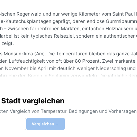
opischen Regenwald und nur wenige Kilometer vom Saint Paul 
estone-Kautschukplantagen geprägt, deren endlose Gummibaumr
ch – zwischen farbenfrohen Märkten, einfachen Holzhäusern
bel ist kein typisches Reiseziel, sondern ein authentischer 
 zeigt.
hes Monsunklima (Am). Die Temperaturen bleiben das ganze Ja
den Luftfeuchtigkeit von oft über 80 Prozent. Zwei markante
n November bis April mit deutlich weniger Niederschlag und 
lkenbrüche den Boden in Schlamm verwandeln. Die jährliche R
ngsaktive Baumwollkleidung, eine robuste Regenjacke,
s Schuhwerk ist in der Regenzeit unverzichtbar.
 Stadt vergleichen
von Dezember bis März. Dann scheint häufiger die Sonne, und 
st Hauptstraßen zu unwegsamen Schlammpisten werden. Beson
rekten Vergleich von Temperatur, Bedingungen und Vorhersagen
er nicht auf, dafür sorgen häufige, heftige Gewitter für sp
r die Plantagen und taucht die Landschaft in ein mystisches
Vergleichen →
m besten in den trockeneren Monaten – dann zeigt sich Harbe