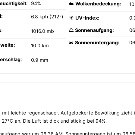
feuchtigkeit:
94%
☁️
Wolkenbedeckung:
1
:
6.8 kph (212°)
☀️
UV-Index:
0.
🌅
Sonnenaufgang:
06
k:
1016.0 mb
🌇
Sonnenuntergang:
06
tweite:
10.0 km
erschlag:
0.9 mm
?
, mit leichte regenschauer. Aufgelockerte Bewölkung zieht
27°C an. Die Luft ist dick und stickig bei 94%.
nnenaufgang war um 06:36 AM, Sonnenuntergang ist um 06:58