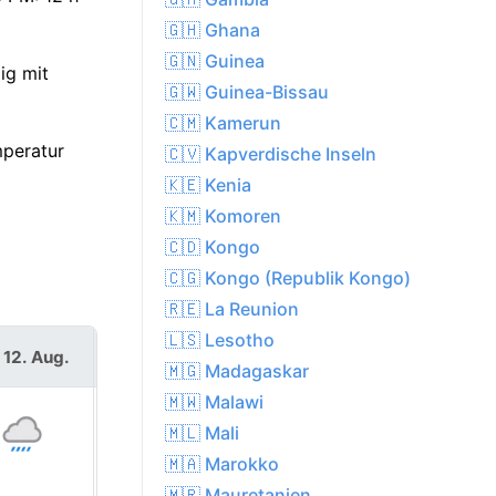
🇬🇭 Ghana
🇬🇳 Guinea
ig mit
🇬🇼 Guinea-Bissau
🇨🇲 Kamerun
mperatur
🇨🇻 Kapverdische Inseln
🇰🇪 Kenia
🇰🇲 Komoren
🇨🇩 Kongo
🇨🇬 Kongo (Republik Kongo)
🇷🇪 La Reunion
🇱🇸 Lesotho
 12. Aug.
Do. 13. Aug.
🇲🇬 Madagaskar
🇲🇼 Malawi
🇲🇱 Mali
🇲🇦 Marokko
🇲🇷 Mauretanien