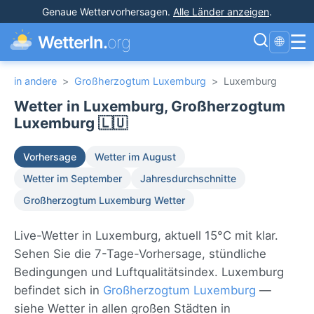
Genaue Wettervorhersagen
.
Alle Länder anzeigen
.
☰
WetterIn.
org
🌐
in andere
>
Großherzogtum Luxemburg
>
Luxemburg
Wetter in Luxemburg, Großherzogtum
Luxemburg 🇱🇺
Vorhersage
Wetter im August
Wetter im September
Jahresdurchschnitte
Großherzogtum Luxemburg Wetter
Live-Wetter in Luxemburg, aktuell 15°C mit klar.
Sehen Sie die 7-Tage-Vorhersage, stündliche
Bedingungen und Luftqualitätsindex. Luxemburg
befindet sich in
Großherzogtum Luxemburg
—
siehe Wetter in allen großen Städten in