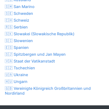
🇸🇲 San Marino
🇸🇪 Schweden
🇨🇭 Schweiz
🇷🇸 Serbien
🇸🇰 Slowakei (Slowakische Republik)
🇸🇮 Slowenien
🇪🇸 Spanien
🇸🇯 Spitzbergen und Jan Mayen
🇻🇦 Staat der Vatikanstadt
🇨🇿 Tschechien
🇺🇦 Ukraine
🇭🇺 Ungarn
🇬🇧 Vereinigte Königreich Großbritannien und
Nordirland