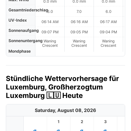
0.0 mm
0.0 mm
0.0 mm
Gesamtniederschlag
6.0
7.0
6.0
UV-Index
06:14 AM
06:16 AM
06:17 AM
Sonnenaufgang
09:07 PM
09:05 PM
09:04 PM
Sonnenuntergang
Waning
Waning
Waning
N
Crescent
Crescent
Crescent
Mondphase
Stündliche Wettervorhersage für
Luxemburg, Großherzogtum
Luxemburg 🇱🇺 Heute
Saturday, August 08, 2026
1
2
3
4