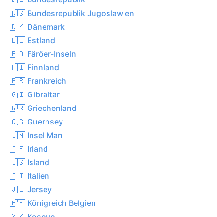
🇷🇸 Bundesrepublik Jugoslawien
🇩🇰 Dänemark
🇪🇪 Estland
🇫🇴 Färöer-Inseln
🇫🇮 Finnland
🇫🇷 Frankreich
🇬🇮 Gibraltar
🇬🇷 Griechenland
🇬🇬 Guernsey
🇮🇲 Insel Man
🇮🇪 Irland
🇮🇸 Island
🇮🇹 Italien
🇯🇪 Jersey
🇧🇪 Königreich Belgien
🇽🇰 Kosovo