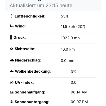
Aktualisiert um 23:15 heute
💧
Luftfeuchtigkeit:
55%
🌬️
Wind:
11.5 kph (20°)
🌡️
Druck:
1022.0 mb
👁️
Sichtweite:
10.0 km
🌧️
Niederschlag:
0.0 mm
☁️
Wolkenbedeckung:
0%
☀️
UV-Index:
0.0
🌅
Sonnenaufgang:
06:14 AM
🌇
Sonnenuntergang:
09:07 PM