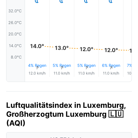
32.0°C
26.0°C
20.0°C
14.0°
14.0°C
13.0°
12.0°
12.0°
11.
8.0°C
4% Regen
5% Regen
5% Regen
6% Regen
7% Re
↑
↑
↑
↑
12.0 km/h
11.0 km/h
11.0 km/h
11.0 km/h
10.0 
Luftqualitätsindex in Luxemburg,
Großherzogtum Luxemburg 🇱🇺
(AQI)