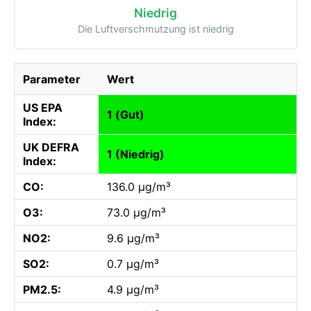
Niedrig
Die Luftverschmutzung ist niedrig
Parameter
Wert
US EPA
1 (Gut)
Index:
UK DEFRA
1 (Niedrig)
Index:
CO:
136.0 µg/m³
O3:
73.0 µg/m³
NO2:
9.6 µg/m³
SO2:
0.7 µg/m³
PM2.5:
4.9 µg/m³