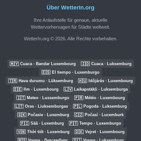
Über WetterIn.org
Ihre Anlaufstelle für genaue, aktuelle
Wettervorhersagen für Städte weltweit.
WetterIn.org © 2026. Alle Rechte vorbehalten.
🇲🇾
🇮🇩
Cuaca · Bandar Luxembourg
Cuaca · Luksemburg
🇪🇸
El tiempo · Luxemburgo
🇹🇷
🇭🇺
Hava durumu · Lüksemburg
Időjárás · Luxembourg
🇪🇪
🇱🇻
Ilm · Luxembourg
Laikapstākļi · Luksemburga
🇮🇹
🇫🇷
Meteo · Lussemburgo
Météo · Luxembourg
🇱🇹
🇵🇱
Oras · Liuksemburgas
Pogoda · Luksemburg
🇸🇰
🇨🇿
Počasie · Luxemburg
Počasí · Lucemburk
🇫🇮
🇵🇹
Sää · Luxemburg
Tempo · Luxemburgo
🇻🇳
🇩🇰
Thời tiết · Luxemburg
Vejret · Luxembourg
🇷🇸
🇸🇮
Vreme · Луксембург
Vreme · Luksemburg