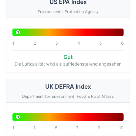
US EPA Index
Environmental Protection Agency
1
1
2
3
4
5
6
Gut
Die Luftqualität wird als zufriedenstellend angesehen
UK DEFRA Index
Department for Environment, Food & Rural Affairs
1
1
3
5
7
9
10