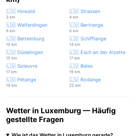
🇱🇺 Howald
🇱🇺 Strassen
3 km
4 km
🇱🇺 Walferdingen
🇱🇺 Bertrange
6 km
6 km
🇱🇺 Bettemburg
🇱🇺 Schifflange
10 km
14 km
🇱🇺 Düdelingen
🇱🇺 Esch an der Alzette
15 km
17 km
🇱🇺 Soleuvre
🇱🇺 Beles
17 km
19 km
🇱🇺 Pétange
🇱🇺 Rodange
19 km
22 km
Wetter in Luxemburg — Häufig
gestellte Fragen
Wie ist das Wetter in Luxemburg gerade?