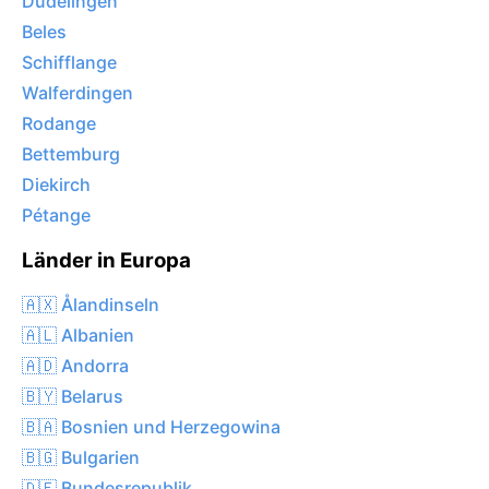
Düdelingen
Beles
Schifflange
Walferdingen
Rodange
Bettemburg
Diekirch
Pétange
Länder in Europa
🇦🇽 Ålandinseln
🇦🇱 Albanien
🇦🇩 Andorra
🇧🇾 Belarus
🇧🇦 Bosnien und Herzegowina
🇧🇬 Bulgarien
🇩🇪 Bundesrepublik