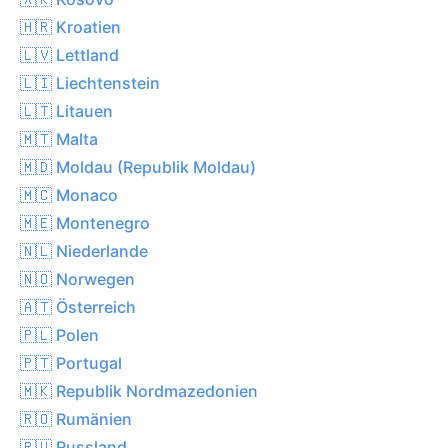
🇭🇷 Kroatien
🇱🇻 Lettland
🇱🇮 Liechtenstein
🇱🇹 Litauen
🇲🇹 Malta
🇲🇩 Moldau (Republik Moldau)
🇲🇨 Monaco
🇲🇪 Montenegro
🇳🇱 Niederlande
🇳🇴 Norwegen
🇦🇹 Österreich
🇵🇱 Polen
🇵🇹 Portugal
🇲🇰 Republik Nordmazedonien
🇷🇴 Rumänien
🇷🇺 Russland