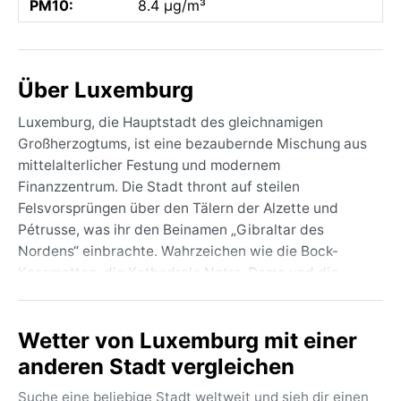
PM10:
8.4 µg/m³
Über Luxemburg
Luxemburg, die Hauptstadt des gleichnamigen
Großherzogtums, ist eine bezaubernde Mischung aus
mittelalterlicher Festung und modernem
Finanzzentrum. Die Stadt thront auf steilen
Felsvorsprüngen über den Tälern der Alzette und
Pétrusse, was ihr den Beinamen „Gibraltar des
Nordens“ einbrachte. Wahrzeichen wie die Bock-
Kasematten, die Kathedrale Notre-Dame und die
imposante Adolphe-Brücke prägen das Stadtbild. Die
UNESCO-geschützte Altstadt lockt mit verwinkelten
Wetter von Luxemburg mit einer
Gassen und gemütlichen Cafés, während das Viertel
Kirchberg mit gläsernen EU-Gebäuden und dem
anderen Stadt vergleichen
modernen Musée d’Art Moderne kontrastiert. Die
Suche eine beliebige Stadt weltweit und sieh dir einen