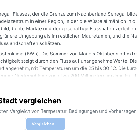
negal-Flusses, der die Grenze zum Nachbarland Senegal bilde
delszentrum in einer Region, in der die Wüste allmählich in 
tbild, bunte Märkte und der geschäftige Flusshafen verleihen
e grünere Umgebung als im restlichen Mauretanien, und die N
Flusslandschaften schätzen.
Wüstenklima (BWh). Die Sommer von Mai bis Oktober sind extr
chtigkeit steigt durch den Fluss auf unangenehme Werte. Die
d angenehm, mit Temperaturen um die 25 bis 30 °C. Die kurz
 geringe Niederschläge von etwa 200 Millimetern im Jahr. Für 
iel Wasser unverzichtbar; im Winter reicht ein dünner Pullov
Stadt vergleichen
r – dann ist es trocken, sonnig und nicht zu heiß. Ein beson
ger Nordostwind, der zwischen Dezember und Februar für ein
rekten Vergleich von Temperatur, Bedingungen und Vorhersagen
Gelegentlich führen starke Regenfälle in der Regenzeit zu
türme treten hier nicht auf, und Schnee ist ein Fremdwort.
Vergleichen →
 sollte die Monate Januar und Februar bevorzugen.