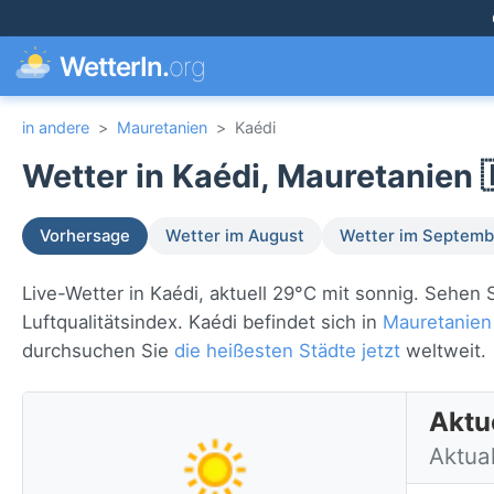
WetterIn.
org
in andere
>
Mauretanien
>
Kaédi
Wetter in Kaédi, Mauretanien 
Vorhersage
Wetter im August
Wetter im Septemb
Live-Wetter in Kaédi, aktuell 29°C mit sonnig. Sehen
Luftqualitätsindex. Kaédi befindet sich in
Mauretanien
durchsuchen Sie
die heißesten Städte jetzt
weltweit.
Aktu
Aktua