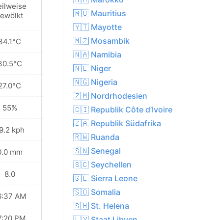
eilweise
Sonnig
🇲🇺 Mauritius
ewölkt
🇾🇹 Mayotte
🇲🇿 Mosambik
34.1°C
36.2°C
🇳🇦 Namibia
30.5°C
31.6°C
🇳🇪 Niger
🇳🇬 Nigeria
27.0°C
26.6°C
🇿🇲 Nordrhodesien
55%
56%
🇨🇮 Republik Côte d’Ivoire
🇿🇦 Republik Südafrika
9.2 kph
22.0 kph
🇷🇼 Ruanda
🇸🇳 Senegal
0.0 mm
1.2 mm
🇸🇨 Seychellen
8.0
9.0
🇸🇱 Sierra Leone
🇸🇴 Somalia
6:37 AM
06:37 AM
🇸🇭 St. Helena
7:20 PM
07:20 PM
🇱🇾 Staat Libyen