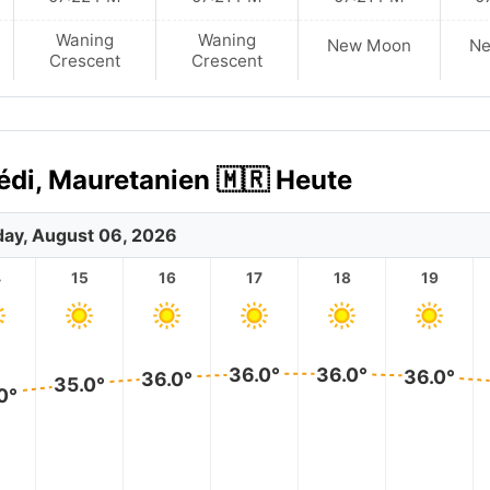
Waning
Waning
New Moon
N
Crescent
Crescent
édi, Mauretanien 🇲🇷 Heute
ay, August 06, 2026
4
15
16
17
18
19
36.0°
36.0°
36.0°
36.0°
35.0°
0°