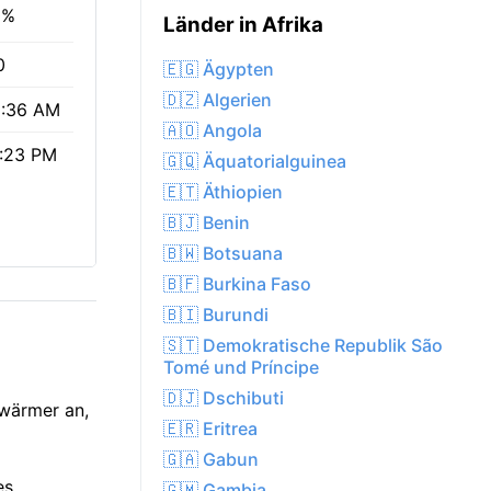
0%
Länder in Afrika
0
🇪🇬 Ägypten
🇩🇿 Algerien
:36 AM
🇦🇴 Angola
:23 PM
🇬🇶 Äquatorialguinea
🇪🇹 Äthiopien
🇧🇯 Benin
🇧🇼 Botsuana
🇧🇫 Burkina Faso
🇧🇮 Burundi
🇸🇹 Demokratische Republik São
Tomé und Príncipe
🇩🇯 Dschibuti
 wärmer an,
🇪🇷 Eritrea
🇬🇦 Gabun
es
🇬🇲 Gambia