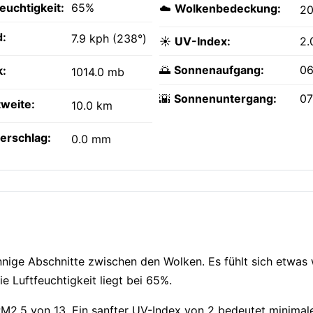
feuchtigkeit:
65%
☁️
Wolkenbedeckung:
2
:
7.9 kph (238°)
☀️
UV-Index:
2.
🌅
Sonnenaufgang:
06
k:
1014.0 mb
🌇
Sonnenuntergang:
07
tweite:
10.0 km
erschlag:
0.0 mm
nnige Abschnitte zwischen den Wolken. Es fühlt sich etwas
e Luftfeuchtigkeit liegt bei 65%.
 PM2.5 von 13. Ein sanfter UV-Index von 2 bedeutet minimal