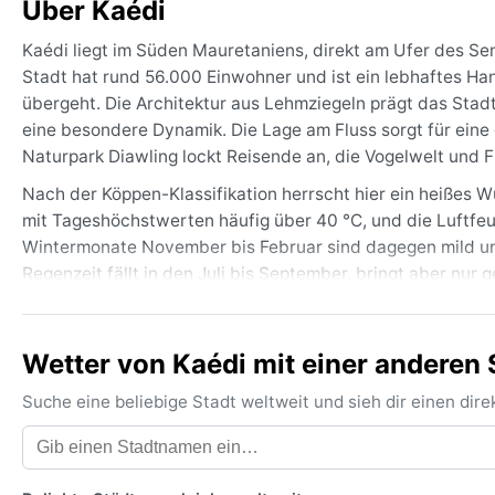
Über Kaédi
Kaédi liegt im Süden Mauretaniens, direkt am Ufer des Se
Stadt hat rund 56.000 Einwohner und ist ein lebhaftes Han
übergeht. Die Architektur aus Lehmziegeln prägt das Stad
eine besondere Dynamik. Die Lage am Fluss sorgt für ein
Naturpark Diawling lockt Reisende an, die Vogelwelt und 
Nach der Köppen-Klassifikation herrscht hier ein heißes 
mit Tageshöchstwerten häufig über 40 °C, und die Luftfeu
Wintermonate November bis Februar sind dagegen mild un
Regenzeit fällt in den Juli bis September, bringt aber nur
Sommer sind leichte Baumwollkleidung, ein Sonnenhut und v
kühleren Abende.
Wetter von Kaédi mit einer anderen 
Die beste Reisezeit ist der Winter von November bis Februa
Wetterphänomen ist der Harmattan, ein trockener, staubi
Suche eine beliebige Stadt weltweit und sieh dir einen di
Trübung sorgt und die Temperaturen spürbar senken kann. 
Überschwemmungen entlang des Flusses. Tropische Wirbels
bei klarem Himmel und angenehmer Wärme erleben möchte,