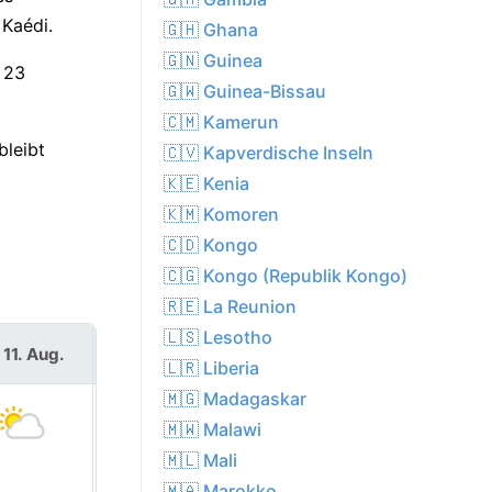
Kaédi.
🇬🇭 Ghana
🇬🇳 Guinea
 23
🇬🇼 Guinea-Bissau
🇨🇲 Kamerun
bleibt
🇨🇻 Kapverdische Inseln
🇰🇪 Kenia
🇰🇲 Komoren
🇨🇩 Kongo
🇨🇬 Kongo (Republik Kongo)
🇷🇪 La Reunion
🇱🇸 Lesotho
 11. Aug.
Mi. 12. Aug.
🇱🇷 Liberia
🇲🇬 Madagaskar
🇲🇼 Malawi
🇲🇱 Mali
🇲🇦 Marokko