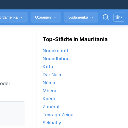
.
🌐
ordamerika
Ozeanien
Südamerika
▾
▼
▼
▼
Top-Städte in Mauritania
Nouakchott
Nouadhibou
Kiffa
Dar Naim
Néma
 oder
Mbera
Kaédi
Zouérat
Tevragh Zeina
Sélibaby