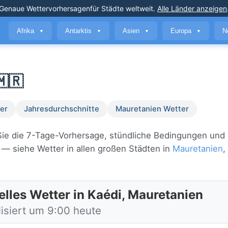
Genaue Wettervorhersagen
für Städte weltweit
.
Alle Länder anzeigen
Afrika
Antarktis
Asien
Europa
N
▼
▼
▼
▼
🇲🇷
er
Jahresdurchschnitte
Mauretanien Wetter
 Sie die 7-Tage-Vorhersage, stündliche Bedingungen und
— siehe Wetter in allen großen Städten in
Mauretanien
,
elles Wetter in Kaédi, Mauretanien
lisiert um 9:00 heute