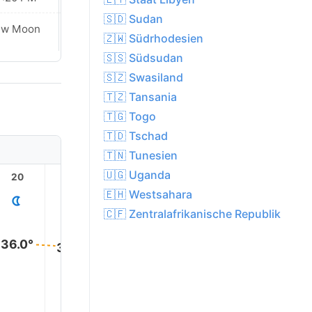
🇸🇩 Sudan
ew Moon
New Moon
🇿🇼 Südrhodesien
🇸🇸 Südsudan
🇸🇿 Swasiland
🇹🇿 Tansania
🇹🇬 Togo
🇹🇩 Tschad
🇹🇳 Tunesien
🇺🇬 Uganda
20
21
22
23
1
🇪🇭 Westsahara
🇨🇫 Zentralafrikanische Republik
36.0°
35.0°
35.0°
33.0°
31.0°
28.0°