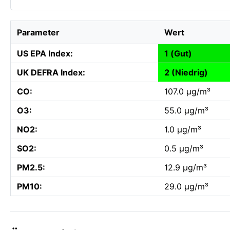
Parameter
Wert
US EPA Index:
1 (Gut)
UK DEFRA Index:
2 (Niedrig)
CO:
107.0 µg/m³
O3:
55.0 µg/m³
NO2:
1.0 µg/m³
SO2:
0.5 µg/m³
PM2.5:
12.9 µg/m³
PM10:
29.0 µg/m³