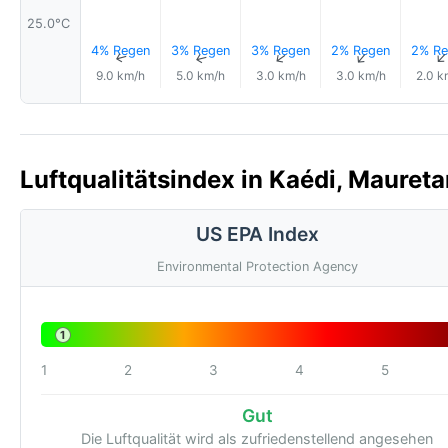
25.0°C
4% Regen
3% Regen
3% Regen
2% Regen
2% Re
↑
↑
↑
↑
9.0 km/h
5.0 km/h
3.0 km/h
3.0 km/h
2.0 k
Luftqualitätsindex in Kaédi, Maureta
US EPA Index
Environmental Protection Agency
1
1
2
3
4
5
Gut
Die Luftqualität wird als zufriedenstellend angesehen