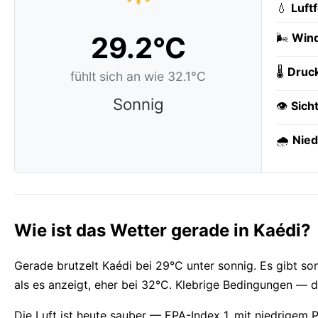
💧
Luft
29.2°C
🌬️
Wind
🌡️
Druc
fühlt sich an wie 32.1°C
Sonnig
👁️
Sich
🌧️
Nied
Wie ist das Wetter gerade in Kaédi?
Gerade brutzelt Kaédi bei 29°C unter sonnig. Es gibt so
als es anzeigt, eher bei 32°C. Klebrige Bedingungen — di
Die Luft ist heute sauber — EPA-Index 1, mit niedrigem