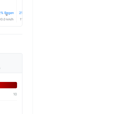
2% Regen
2% Regen
4% Regen
1.0 mm
4.0 mm
0.4 mm
↑
↑
↑
↑
↑
↑
10.0 km/h
11.0 km/h
13.0 km/h
16.0 km/h
30.0 km/h
30.0 km/
s
10