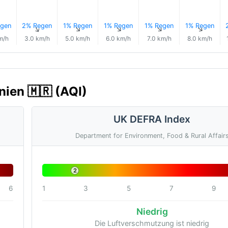
gen
2% Regen
1% Regen
1% Regen
1% Regen
1% Regen
↑
↑
↑
↑
↑
↑
m/h
3.0 km/h
5.0 km/h
6.0 km/h
7.0 km/h
8.0 km/h
nien 🇲🇷 (AQI)
UK DEFRA Index
Department for Environment, Food & Rural Affair
2
6
1
3
5
7
9
Niedrig
Die Luftverschmutzung ist niedrig