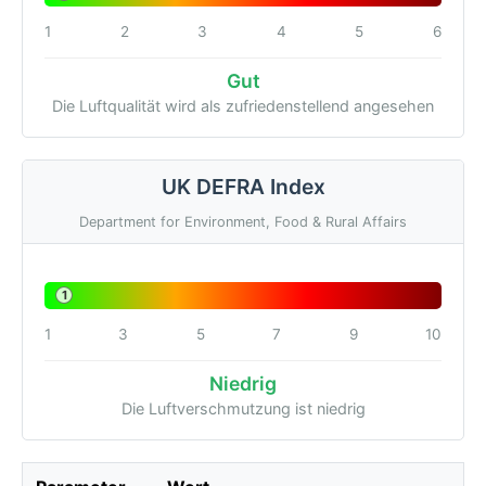
1
2
3
4
5
6
Gut
Die Luftqualität wird als zufriedenstellend angesehen
UK DEFRA Index
Department for Environment, Food & Rural Affairs
1
1
3
5
7
9
10
Niedrig
Die Luftverschmutzung ist niedrig