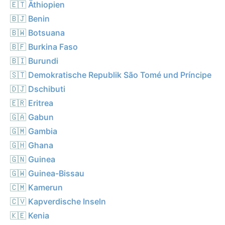
🇪🇹 Äthiopien
🇧🇯 Benin
🇧🇼 Botsuana
🇧🇫 Burkina Faso
🇧🇮 Burundi
🇸🇹 Demokratische Republik São Tomé und Príncipe
🇩🇯 Dschibuti
🇪🇷 Eritrea
🇬🇦 Gabun
🇬🇲 Gambia
🇬🇭 Ghana
🇬🇳 Guinea
🇬🇼 Guinea-Bissau
🇨🇲 Kamerun
🇨🇻 Kapverdische Inseln
🇰🇪 Kenia