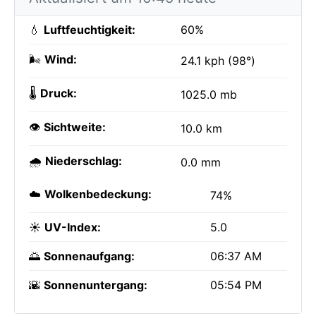
💧
Luftfeuchtigkeit:
60%
🌬️
Wind:
24.1 kph (98°)
🌡️
Druck:
1025.0 mb
👁️
Sichtweite:
10.0 km
🌧️
Niederschlag:
0.0 mm
☁️
Wolkenbedeckung:
74%
☀️
UV-Index:
5.0
🌅
Sonnenaufgang:
06:37 AM
🌇
Sonnenuntergang:
05:54 PM