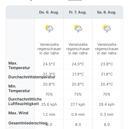
Do. 6. Aug.
Fr. 7. Aug.
Sa. 8. Aug.
S
Vereinzelte
Vereinzelte
Vereinzelte
V
regenschauer
regenschauer
regenschauer
re
in der nähe
in der nähe
in der nähe
i
Max.
24.5°C
24.0°C
23.8°C
Temperatur
22.3°C
21.9°C
21.8°C
Durchschnittstemperatur
20.8°C
20.8°C
20.4°C
Min.
Temperatur
70%
73%
70%
Durchschnittliche
Luftfeuchtigkeit
25.6 kph
27.7 kph
28.4 kph
Max. Wind
1.2 mm
0.9 mm
0.3 mm
Gesamtniederschlag
8.0
8.0
8.0