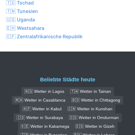
🇹🇩 Tschad
🇹🇳 Tunesien
🇺🇬 Uganda
🇪🇭 Westsahara
🇨🇫 Zentralafrikanische Republik
Beliebte Städte heute
🇳🇬 Wetter in Lagos
🇹🇼 Wetter in Tainan
🇲🇦 Wetter in Casablanca
🇧🇩 Wetter in Chittagong
🇦🇫 Wetter in Kabul
🇨🇳 Wetter in Kunshan
🇮🇩 Wetter in Surabaya
🇸🇩 Wetter in Omdurman
🇰🇪 Wetter in Kakamega
🇪🇬 Wetter in Gizeh
🇹🇷 Wetter in Byzantion
🇵🇰 Wetter in Lahore