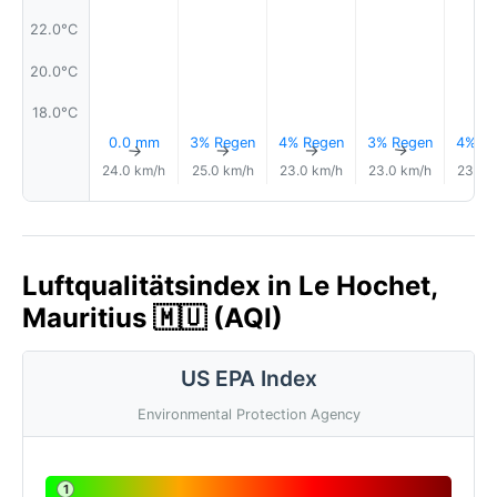
22.0°C
20.0°C
18.0°C
0.0 mm
3% Regen
4% Regen
3% Regen
4% Re
↑
↑
↑
↑
24.0 km/h
25.0 km/h
23.0 km/h
23.0 km/h
23.0 
Luftqualitätsindex in Le Hochet,
Mauritius 🇲🇺 (AQI)
US EPA Index
Environmental Protection Agency
1