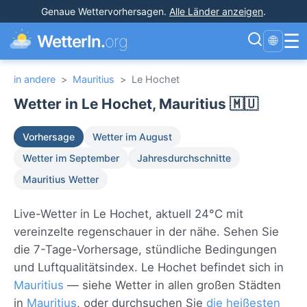
Genaue Wettervorhersagen
.
Alle Länder anzeigen
.
☰
WetterIn.
org
🌐
in andere
>
Mauritius
>
Le Hochet
Wetter in Le Hochet, Mauritius 🇲🇺
Vorhersage
Wetter im August
Wetter im September
Jahresdurchschnitte
Mauritius Wetter
Live-Wetter in Le Hochet, aktuell 24°C mit
vereinzelte regenschauer in der nähe. Sehen Sie
die 7-Tage-Vorhersage, stündliche Bedingungen
und Luftqualitätsindex. Le Hochet befindet sich in
Mauritius
— siehe Wetter in allen großen Städten
in
Mauritius
, oder durchsuchen Sie
die heißesten