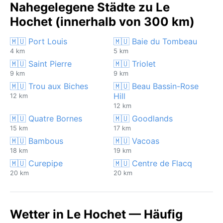
Nahegelegene Städte zu Le
Hochet (innerhalb von 300 km)
🇲🇺 Port Louis
🇲🇺 Baie du Tombeau
4 km
5 km
🇲🇺 Saint Pierre
🇲🇺 Triolet
9 km
9 km
🇲🇺 Trou aux Biches
🇲🇺 Beau Bassin-Rose
Hill
12 km
12 km
🇲🇺 Quatre Bornes
🇲🇺 Goodlands
15 km
17 km
🇲🇺 Bambous
🇲🇺 Vacoas
18 km
19 km
🇲🇺 Curepipe
🇲🇺 Centre de Flacq
20 km
20 km
Wetter in Le Hochet — Häufig