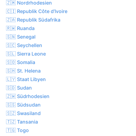
🇿🇲 Nordrhodesien
🇨🇮 Republik Côte d’Ivoire
🇿🇦 Republik Südafrika
🇷🇼 Ruanda
🇸🇳 Senegal
🇸🇨 Seychellen
🇸🇱 Sierra Leone
🇸🇴 Somalia
🇸🇭 St. Helena
🇱🇾 Staat Libyen
🇸🇩 Sudan
🇿🇼 Südrhodesien
🇸🇸 Südsudan
🇸🇿 Swasiland
🇹🇿 Tansania
🇹🇬 Togo