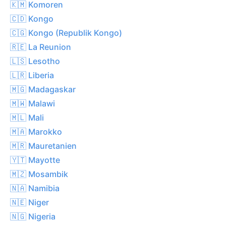
🇰🇲 Komoren
🇨🇩 Kongo
🇨🇬 Kongo (Republik Kongo)
🇷🇪 La Reunion
🇱🇸 Lesotho
🇱🇷 Liberia
🇲🇬 Madagaskar
🇲🇼 Malawi
🇲🇱 Mali
🇲🇦 Marokko
🇲🇷 Mauretanien
🇾🇹 Mayotte
🇲🇿 Mosambik
🇳🇦 Namibia
🇳🇪 Niger
🇳🇬 Nigeria