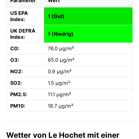
Parameter
Wert
US EPA
1 (Gut)
Index:
UK DEFRA
1 (Niedrig)
Index:
CO:
76.0 µg/m³
O3:
65.0 µg/m³
NO2:
0.9 µg/m³
SO2:
1.5 µg/m³
PM2.5:
11.1 µg/m³
PM10:
18.7 µg/m³
Wetter von Le Hochet mit einer