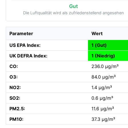
Gut
Die Luftqualität wird als zufriedenstellend angesehen
Parameter
Wert
US EPA Index:
1 (Gut)
UK DEFRA Index:
1 (Niedrig)
CO:
236.0 µg/m³
O3:
84.0 µg/m³
NO2:
1.4 µg/m³
SO2:
0.6 µg/m³
PM2.5:
11.6 µg/m³
PM10:
37.3 µg/m³