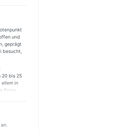
notenpunkt
offen und
n, geprägt
i besucht,
t
 20 bis 25
 allem in
ne Reise
de. Festes
 fällt. In
 Sahara
 an.
n tagelang