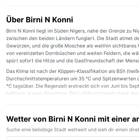
Über Birni N Konni
Birni N Konni liegt im Süden Nigers, nahe der Grenze zu Ni
zwischen den beiden Ländern fungiert. Die Stadt atmet de
Gewürzen, und die große Moschee als weithin sichtbares 
von vereinzelten Dornbüschen und weiten Feldern, die wäh
spürt sofort die Hitze und die Gastfreundschaft der Mens
Das Klima ist nach der Köppen-Klassifikation als BSh (hei
Durchschnittstemperaturen um 35 °C und Spitzenwerten üb
°C tagsüber. Die Regenzeit erstreckt sich von Juni bis Sep
heftigen, kurzen Gewittern. Die Luftfeuchtigkeit steigt da
empfiehlt sich leichte, luftige Kleidung aus Baumwolle, e
Schuhwerk ist wegen des oft staubigen Bodens ratsam.
Wetter von Birni N Konni mit einer 
Die beste Reisezeit für Birni N Konni ist von November bi
der Übergangszeit von März bis Mai herrscht brütende Hi
Suche eine beliebige Stadt weltweit und sieh dir einen di
heranträgt und die Sicht trübt. Dieser trockene, staubig