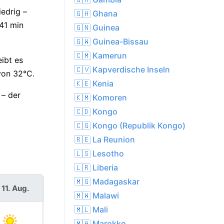
iedrig –
🇬🇭 Ghana
41 min
🇬🇳 Guinea
🇬🇼 Guinea-Bissau
🇨🇲 Kamerun
ibt es
🇨🇻 Kapverdische Inseln
von 32°C.
🇰🇪 Kenia
 – der
🇰🇲 Komoren
🇨🇩 Kongo
🇨🇬 Kongo (Republik Kongo)
🇷🇪 La Reunion
🇱🇸 Lesotho
🇱🇷 Liberia
🇲🇬 Madagaskar
 11. Aug.
Mi. 12. Aug.
🇲🇼 Malawi
🇲🇱 Mali
🇲🇦 Marokko