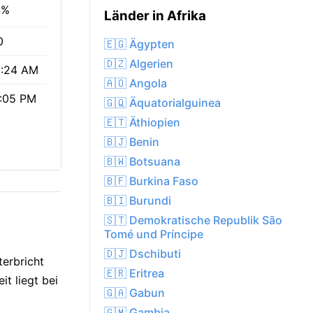
4%
Länder in Afrika
0
🇪🇬 Ägypten
🇩🇿 Algerien
:24 AM
🇦🇴 Angola
:05 PM
🇬🇶 Äquatorialguinea
🇪🇹 Äthiopien
🇧🇯 Benin
🇧🇼 Botsuana
🇧🇫 Burkina Faso
🇧🇮 Burundi
🇸🇹 Demokratische Republik São
Tomé und Príncipe
🇩🇯 Dschibuti
terbricht
🇪🇷 Eritrea
t liegt bei
🇬🇦 Gabun
🇬🇲 Gambia