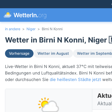
WetterIn.
org
in andere
>
Niger
>
Birni N Konni
Wetter in Birni N Konni, Niger 
Vorhersage
Wetter im August
Wetter im Septemb
Live-Wetter in Birni N Konni, aktuell 37°C mit teilwe
Bedingungen und Luftqualitätsindex. Birni N Konni bef
oder durchsuchen Sie
die heißesten Städte jetzt
weltw
Aktue
Aktual