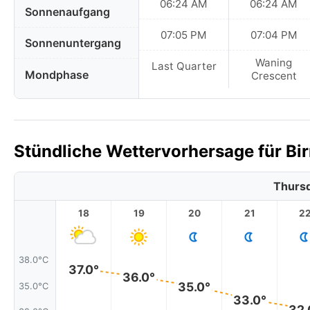
06:24 AM
06:24 AM
Sonnenaufgang
07:05 PM
07:04 PM
Sonnenuntergang
Waning
Last Quarter
Mondphase
Crescent
Stündliche Wettervorhersage für Bir
Thursd
18
19
20
21
2
38.0°C
37.0°
36.0°
35.0°
35.0°C
33.0°
32.