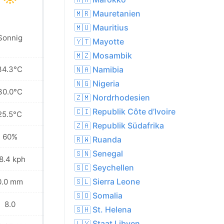
🇲🇷 Mauretanien
🇲🇺 Mauritius
Teilweise
Sonnig
🇾🇹 Mayotte
bewölkt
🇲🇿 Mosambik
34.3°C
29.6°C
🇳🇦 Namibia
🇳🇬 Nigeria
30.0°C
25.0°C
🇿🇲 Nordrhodesien
🇨🇮 Republik Côte d’Ivoire
25.5°C
22.4°C
🇿🇦 Republik Südafrika
60%
74%
🇷🇼 Ruanda
🇸🇳 Senegal
8.4 kph
31.0 kph
🇸🇨 Seychellen
🇸🇱 Sierra Leone
0.0 mm
16.9 mm
🇸🇴 Somalia
8.0
7.0
🇸🇭 St. Helena
🇱🇾 Staat Libyen