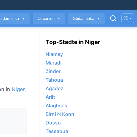
.
🌐
ordamerika
Ozeanien
Südamerika
▾
▼
▼
▼
Top-Städte in Niger
Niamey
Maradi
Zinder
Tahoua
Agadez
en in
Niger
,
Arlit
Alaghsas
Birni N Konni
Dosso
Tessaoua