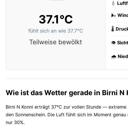
💧
Luft
37.1°C
🌬️
Wind
🌡️
Druc
fühlt sich an wie 37.7°C
Teilweise bewölkt
👁️
Sich
🌧️
Nied
Wie ist das Wetter gerade in Birni N
Birni N Konni erträgt 37°C zur vollen Stunde — extreme 
den Sonnenschein. Die Luft fühlt sich im Moment genau na
nur 30%.