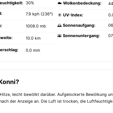
feuchtigkeit:
30%
☁️
Wolkenbedeckung:
4
:
7.9 kph (236°)
☀️
UV-Index:
0.
🌅
Sonnenaufgang:
06
k:
1008.0 mb
🌇
Sonnenuntergang:
07
tweite:
10.0 km
erschlag:
0.0 mm
 Konni?
Hitze, leicht bewölkt darüber. Aufgelockerte Bewölkung un
ch der Anzeige an. Die Luft ist trocken, die Luftfeuchtigkei