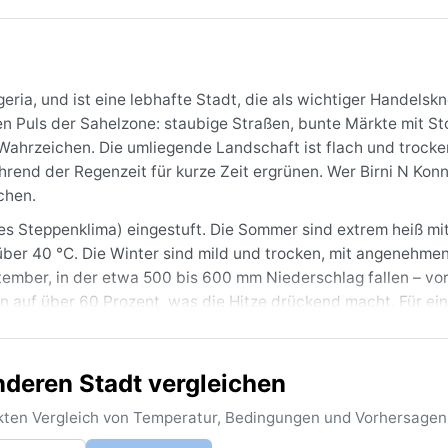
geria, und ist eine lebhafte Stadt, die als wichtiger Handelsk
n Puls der Sahelzone: staubige Straßen, bunte Märkte mit St
Wahrzeichen. Die umliegende Landschaft ist flach und trocke
rend der Regenzeit für kurze Zeit ergrünen. Wer Birni N Konn
chen.
ßes Steppenklima) eingestuft. Die Sommer sind extrem heiß mi
er 40 °C. Die Winter sind mild und trocken, mit angenehmen
tember, in der etwa 500 bis 600 mm Niederschlag fallen – vor
nn auf über 60 Prozent, was die Hitze drückend macht. Für ei
in Sonnenhut und eine warme Jacke für die kühlen Winteraben
anderen Stadt vergleichen
s Februar, wenn die Temperaturen moderat sind und kaum Regen
tze mit dem heißen Harmattan-Wind, der feinen Sand aus der
rekten Vergleich von Temperatur, Bedingungen und Vorhersagen
e Wind ist das markanteste Wetterphänomen der Region; er kan