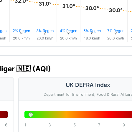
32.0°
31.0°
31.0°
30.0°
30.0°
gen
2% Regen
3% Regen
4% Regen
5% Regen
7% Regen
↑
↑
↑
↑
↑
↑
km/h
20.0 km/h
20.0 km/h
20.0 km/h
18.0 km/h
20.0 km/h
Niger 🇳🇪 (AQI)
UK DEFRA Index
Department for Environment, Food & Rural Affair
1
6
1
3
5
7
9