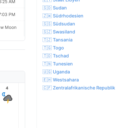
6:25 AM
06:25 AM
🇸🇩 Sudan
7:03 PM
07:02 PM
🇿🇼 Südrhodesien
🇸🇸 Südsudan
ew Moon
New Moon
🇸🇿 Swasiland
🇹🇿 Tansania
🇹🇬 Togo
🇹🇩 Tschad
🇹🇳 Tunesien
🇺🇬 Uganda
🇪🇭 Westsahara
🇨🇫 Zentralafrikanische Republik
4
5
6
7
8
9