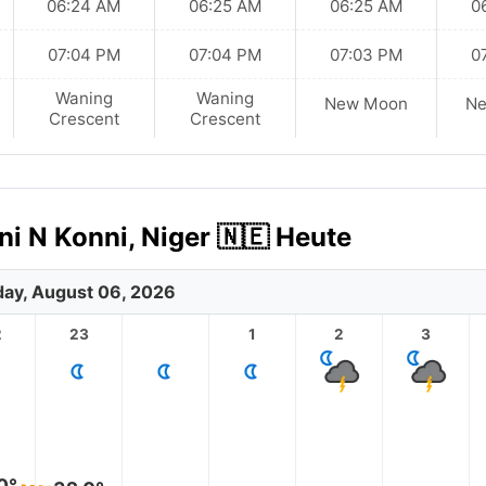
06:24 AM
06:25 AM
06:25 AM
0
07:04 PM
07:04 PM
07:03 PM
0
Waning
Waning
New Moon
N
Crescent
Crescent
ni N Konni, Niger 🇳🇪 Heute
ay, August 06, 2026
2
23
1
2
3
0°