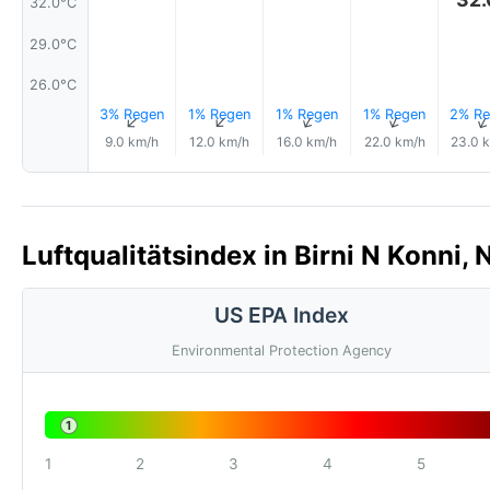
32.0°C
29.0°C
26.0°C
3% Regen
1% Regen
1% Regen
1% Regen
2% Re
↑
↑
↑
↑
9.0 km/h
12.0 km/h
16.0 km/h
22.0 km/h
23.0 
Luftqualitätsindex in Birni N Konni, 
US EPA Index
Environmental Protection Agency
1
1
2
3
4
5