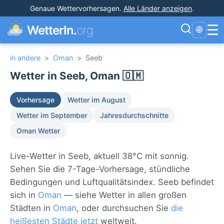
Genaue Wettervorhersagen
.
Alle Länder anzeigen
.
☰
WetterIn.
org
🌐
in andere
>
Oman
>
Seeb
Wetter in Seeb, Oman 🇴🇲
Vorhersage
Wetter im August
Wetter im September
Jahresdurchschnitte
Oman Wetter
Live-Wetter in Seeb, aktuell 38°C mit sonnig.
Sehen Sie die 7-Tage-Vorhersage, stündliche
Bedingungen und Luftqualitätsindex. Seeb befindet
sich in
Oman
— siehe Wetter in allen großen
Städten in
Oman
, oder durchsuchen Sie
die
heißesten Städte jetzt
weltweit.