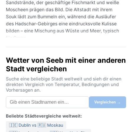
Sandstrände, der geschäftige Fischmarkt und weiße
Moscheen prägen das Bild. Die Altstadt mit ihrem
Souk lädt zum Bummeln ein, während die Ausläufer
des Hadschar-Gebirges eine eindrucksvolle Kulisse
bilden – eine Mischung aus Wüste und Meer, typisch
für Oman.
Das Klima ist heißes Wüstenklima (Köppen BWh). Die
Sommer sind extrem heiß, mit
Wetter von Seeb mit einer anderen
Durchschnittstemperaturen um 40 °C, die durch die
Stadt vergleichen
hohe Luftfeuchtigkeit noch drückender wirken. Die
Winter sind mild und angenehm, mit Werten um 20–25
Suche eine beliebige Stadt weltweit und sieh dir einen
°C. Regen fällt selten, meist als kurze Schauer im
direkten Vergleich von Temperatur, Bedingungen und
Vorhersagen an.
Winter. Gepackt wird leichte Baumwollkleidung,
Sonnenschutz und ein Hut; für die Abende im Winter
Vergleichen →
reicht eine dünne Jacke. Die Luftfeuchtigkeit ist
besonders im Sommer spürbar.
Beliebte Städtevergleiche weltweit:
Die beste Reisezeit ist von November bis März, wenn
🇮🇪 Dublin vs 🇷🇺 Moskau
es angenehm kühl ist. Im Sommer ist es fast