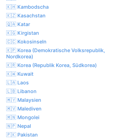
🇰🇭 Kambodscha
🇰🇿 Kasachstan
🇶🇦 Katar
🇰🇬 Kirgistan
🇨🇨 Kokosinseln
🇰🇵 Korea (Demokratische Volksrepublik,
Nordkorea)
🇰🇷 Korea (Republik Korea, Südkorea)
🇰🇼 Kuwait
🇱🇦 Laos
🇱🇧 Libanon
🇲🇾 Malaysien
🇲🇻 Malediven
🇲🇳 Mongolei
🇳🇵 Nepal
🇵🇰 Pakistan