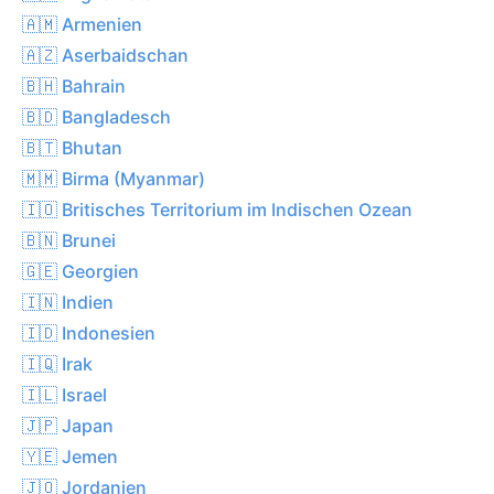
🇦🇲 Armenien
🇦🇿 Aserbaidschan
🇧🇭 Bahrain
🇧🇩 Bangladesch
🇧🇹 Bhutan
🇲🇲 Birma (Myanmar)
🇮🇴 Britisches Territorium im Indischen Ozean
🇧🇳 Brunei
🇬🇪 Georgien
🇮🇳 Indien
🇮🇩 Indonesien
🇮🇶 Irak
🇮🇱 Israel
🇯🇵 Japan
🇾🇪 Jemen
🇯🇴 Jordanien