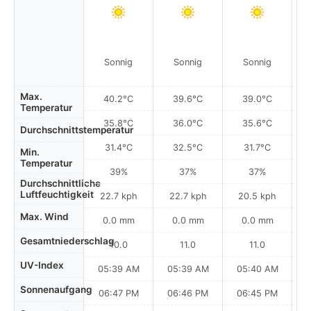
Sonnig
Sonnig
Sonnig
Max.
40.2°C
39.6°C
39.0°C
Temperatur
35.8°C
36.0°C
35.6°C
Durchschnittstemperatur
31.4°C
32.5°C
31.7°C
Min.
Temperatur
39%
37%
37%
Durchschnittliche
Luftfeuchtigkeit
22.7 kph
22.7 kph
20.5 kph
Max. Wind
0.0 mm
0.0 mm
0.0 mm
Gesamtniederschlag
10.0
11.0
11.0
UV-Index
05:39 AM
05:39 AM
05:40 AM
0
Sonnenaufgang
06:47 PM
06:46 PM
06:45 PM