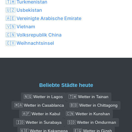
🇹🇲 Turkmenistan
🇺🇿 Usbekistan
🇦🇪 Vereinigte Arabische Emirate
🇻🇳 Vietnam
🇨🇳 Volksrepublik China
🇨🇽 Weihnachtsinsel
Beliebte Städte heute
🇳🇬 Wetter in Lagos
🇹🇼 Wetter in Tainan
🇲🇦 Wetter in Casablanca
🇧🇩 Wetter in Chittagong
🇦🇫 Wetter in Kabul
🇨🇳 Wetter in Kunshan
🇮🇩 Wetter in Surabaya
🇸🇩 Wetter in Omdurman
🇰🇪 Wetter in Kakamega
🇪🇬 Wetter in Gizeh