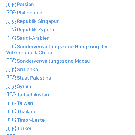
🇮🇷 Persien
🇵🇭 Philippinen
🇸🇬 Republik Singapur
🇨🇾 Republik Zypern
🇸🇦 Saudi-Arabien
🇭🇰 Sonderverwaltungszone Hongkong der
Volksrepublik China
🇲🇴 Sonderverwaltungszone Macau
🇱🇰 Sri Lanka
🇵🇸 Staat Palästina
🇸🇾 Syrien
🇹🇯 Tadschikistan
🇹🇼 Taiwan
🇹🇭 Thailand
🇹🇱 Timor-Leste
🇹🇷 Türkei