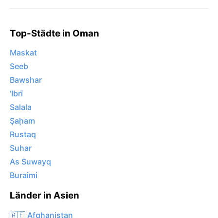
Top-Städte in Oman
Maskat
Seeb
Bawshar
‘Ibrī
Salala
Şaḩam
Rustaq
Suhar
As Suwayq
Buraimi
Länder in Asien
🇦🇫 Afghanistan