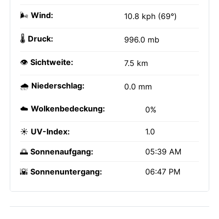
🌬️
Wind:
10.8 kph (69°)
🌡️
Druck:
996.0 mb
👁️
Sichtweite:
7.5 km
🌧️
Niederschlag:
0.0 mm
☁️
Wolkenbedeckung:
0%
☀️
UV-Index:
1.0
🌅
Sonnenaufgang:
05:39 AM
🌇
Sonnenuntergang:
06:47 PM