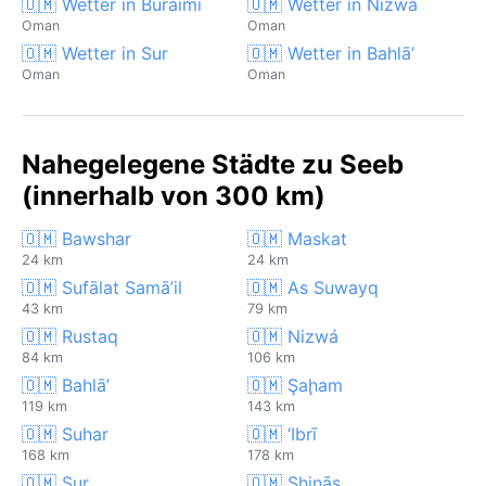
🇴🇲 Wetter in Buraimi
🇴🇲 Wetter in Nizwá
Oman
Oman
🇴🇲 Wetter in Sur
🇴🇲 Wetter in Bahlā’
Oman
Oman
Nahegelegene Städte zu Seeb
(innerhalb von 300 km)
🇴🇲 Bawshar
🇴🇲 Maskat
24 km
24 km
🇴🇲 Sufālat Samā’il
🇴🇲 As Suwayq
43 km
79 km
🇴🇲 Rustaq
🇴🇲 Nizwá
84 km
106 km
🇴🇲 Bahlā’
🇴🇲 Şaḩam
119 km
143 km
🇴🇲 Suhar
🇴🇲 ‘Ibrī
168 km
178 km
🇴🇲 Sur
🇴🇲 Shināş