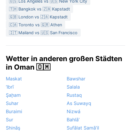
🇺🇸 Los Angeles vs 🇺🇸 New York City
unerträglich heiß und schwül. Bemerkenswerte
🇹🇭 Bangkok vs 🇿🇦 Kapstadt
Wetterphänomene: Der Schamal-Wind bringt
🇬🇧 London vs 🇿🇦 Kapstadt
gelegentlich Staub und Sand aus dem Nordwesten.
Selten können tropische Wirbelstürme aus dem
🇨🇦 Toronto vs 🇬🇷 Athen
Arabischen Meer die Küste treffen – Zyklon Gonu
🇮🇹 Mailand vs 🇺🇸 San Francisco
2007 zeigte, wie verheerend das sein kann. Nebel
oder Schnee gibt es hier nicht.
Wetter in anderen großen Städten
in Oman 🇴🇲
Maskat
Bawshar
‘Ibrī
Salala
Şaḩam
Rustaq
Suhar
As Suwayq
Buraimi
Nizwá
Sur
Bahlā’
Shināş
Sufālat Samā’il