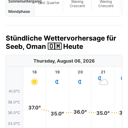
Sonnenuntergang
Waning
Waning
Last Quarter
Crescent
Crescent
Mondphase
Stündliche Wettervorhersage für
Seeb, Oman 🇴🇲 Heute
Thursday, August 06, 2026
18
19
20
21
2
41.0°C
38.0°C
37.0°
36.0°
36.
35.0°
35.0°
36.0°C
33.0°C