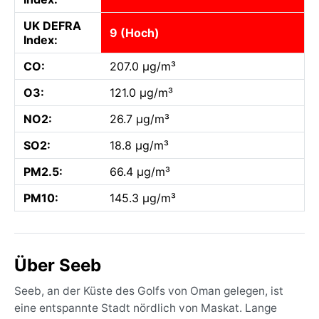
UK DEFRA
9 (Hoch)
Index:
CO:
207.0 µg/m³
O3:
121.0 µg/m³
NO2:
26.7 µg/m³
SO2:
18.8 µg/m³
PM2.5:
66.4 µg/m³
PM10:
145.3 µg/m³
Über Seeb
Seeb, an der Küste des Golfs von Oman gelegen, ist
eine entspannte Stadt nördlich von Maskat. Lange