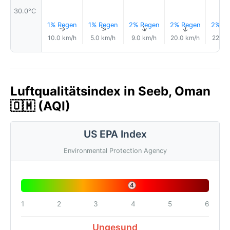
30.0°C
1% Regen
1% Regen
2% Regen
2% Regen
2% Re
↑
↑
↑
↑
10.0 km/h
5.0 km/h
9.0 km/h
20.0 km/h
22.0 
Luftqualitätsindex in Seeb, Oman
🇴🇲 (AQI)
US EPA Index
Environmental Protection Agency
4
1
2
3
4
5
6
Ungesund