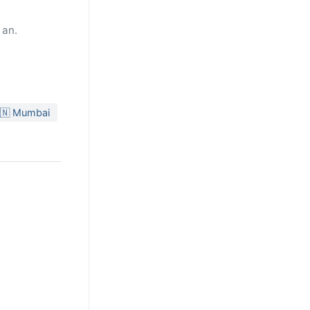
 an.
🇮🇳 Mumbai