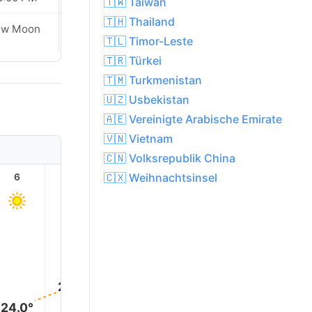
🇹🇼 Taiwan
🇹🇭 Thailand
ew Moon
New Moon
🇹🇱 Timor-Leste
🇹🇷 Türkei
🇹🇲 Turkmenistan
🇺🇿 Usbekistan
🇦🇪 Vereinigte Arabische Emirate
🇻🇳 Vietnam
🇨🇳 Volksrepublik China
🇨🇽 Weihnachtsinsel
6
7
8
9
10
11
32.0°
31.0°
30.0°
28.0°
27.0°
24.0°