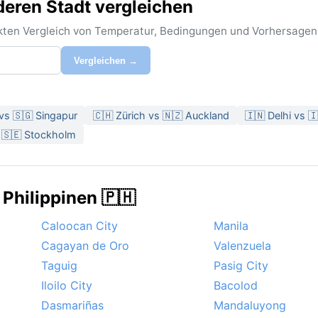
eren Stadt vergleichen
rekten Vergleich von Temperatur, Bedingungen und Vorhersagen
Vergleichen →
vs 🇸🇬 Singapur
🇨🇭 Zürich vs 🇳🇿 Auckland
🇮🇳 Delhi vs 
s 🇸🇪 Stockholm
 Philippinen 🇵🇭
Caloocan City
Manila
Cagayan de Oro
Valenzuela
Taguig
Pasig City
Iloilo City
Bacolod
Dasmariñas
Mandaluyong