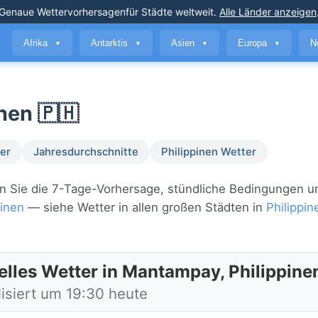
Genaue Wettervorhersagen
für Städte weltweit
.
Alle Länder anzeigen
Afrika
Antarktis
Asien
Europa
N
▼
▼
▼
▼
nen 🇵🇭
er
Jahresdurchschnitte
Philippinen Wetter
hen Sie die 7-Tage-Vorhersage, stündliche Bedingungen u
pinen
— siehe Wetter in allen großen Städten in
Philippin
elles Wetter in Mantampay, Philippine
lisiert um 19:30 heute