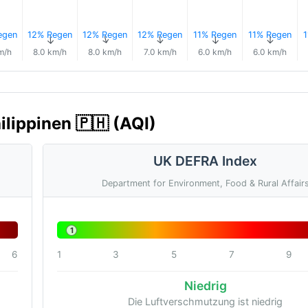
egen
12% Regen
12% Regen
12% Regen
11% Regen
11% Regen
1
↑
↑
↑
↑
↑
↑
m/h
8.0 km/h
8.0 km/h
7.0 km/h
6.0 km/h
6.0 km/h
ilippinen 🇵🇭 (AQI)
UK DEFRA Index
Department for Environment, Food & Rural Affair
1
6
1
3
5
7
9
Niedrig
Die Luftverschmutzung ist niedrig