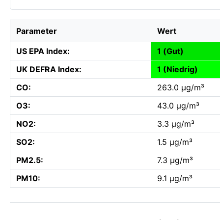
Parameter
Wert
US EPA Index:
1 (Gut)
UK DEFRA Index:
1 (Niedrig)
CO:
263.0 µg/m³
O3:
43.0 µg/m³
NO2:
3.3 µg/m³
SO2:
1.5 µg/m³
PM2.5:
7.3 µg/m³
PM10:
9.1 µg/m³