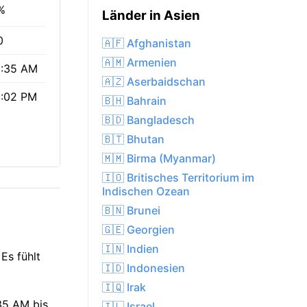
%
Länder in Asien
0
🇦🇫 Afghanistan
🇦🇲 Armenien
:35 AM
🇦🇿 Aserbaidschan
:02 PM
🇧🇭 Bahrain
🇧🇩 Bangladesch
🇧🇹 Bhutan
🇲🇲 Birma (Myanmar)
🇮🇴 Britisches Territorium im
Indischen Ozean
🇧🇳 Brunei
🇬🇪 Georgien
🇮🇳 Indien
Es fühlt
🇮🇩 Indonesien
🇮🇶 Irak
:35 AM bis
🇮🇱 Israel