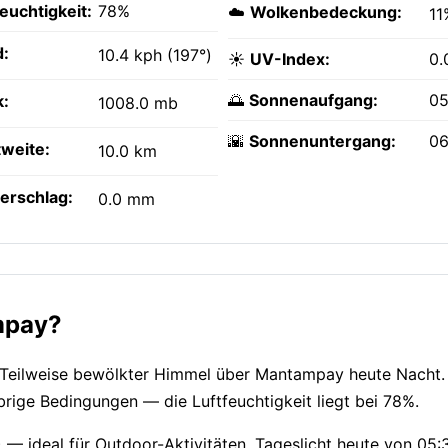
feuchtigkeit:
78%
☁️
Wolkenbedeckung:
11
:
10.4 kph (197°)
☀️
UV-Index:
0.
🌅
Sonnenaufgang:
05
k:
1008.0 mb
🌇
Sonnenuntergang:
06
tweite:
10.0 km
erschlag:
0.0 mm
mpay?
 Teilweise bewölkter Himmel über Mantampay heute Nacht. 
brige Bedingungen — die Luftfeuchtigkeit liegt bei 78%.
7) — ideal für Outdoor-Aktivitäten. Tageslicht heute von 05