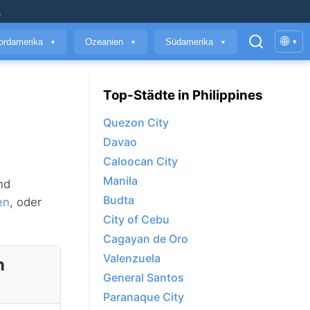
.
🌐
ordamerika
Ozeanien
Südamerika
▾
▼
▼
▼
Top-Städte in Philippines
Quezon City
Davao
Caloocan City
Manila
nd
Budta
en
, oder
City of Cebu
Cagayan de Oro
Valenzuela
n
General Santos
Paranaque City