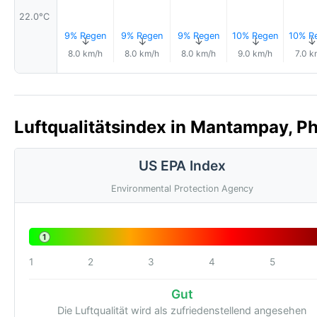
22.0°C
9% Regen
9% Regen
9% Regen
10% Regen
10% R
↑
↑
↑
↑
8.0 km/h
8.0 km/h
8.0 km/h
9.0 km/h
7.0 k
Luftqualitätsindex in Mantampay, Ph
US EPA Index
Environmental Protection Agency
1
1
2
3
4
5
Gut
Die Luftqualität wird als zufriedenstellend angesehen