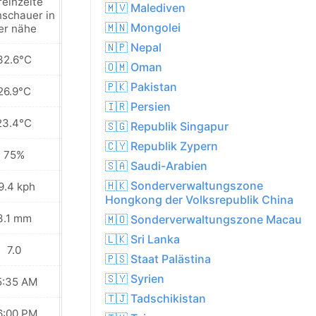
reinzelte
🇲🇻 Malediven
schauer in
Sonnig
🇲🇳 Mongolei
er nähe
🇳🇵 Nepal
32.6°C
33.2°C
🇴🇲 Oman
🇵🇰 Pakistan
26.9°C
27.8°C
🇮🇷 Persien
23.4°C
23.7°C
🇸🇬 Republik Singapur
🇨🇾 Republik Zypern
75%
71%
🇸🇦 Saudi-Arabien
🇭🇰 Sonderverwaltungszone
9.4 kph
22.7 kph
Hongkong der Volksrepublik China
3.1 mm
0.8 mm
🇲🇴 Sonderverwaltungszone Macau
🇱🇰 Sri Lanka
7.0
8.0
🇵🇸 Staat Palästina
🇸🇾 Syrien
5:35 AM
05:35 AM
🇹🇯 Tadschikistan
6:00 PM
06:00 PM