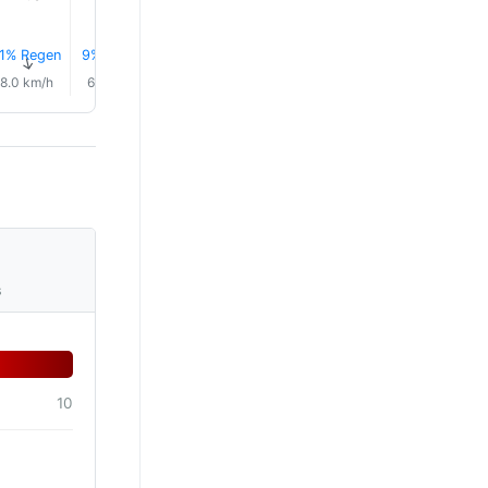
1% Regen
9% Regen
6% Regen
5% Regen
4% Regen
4% Rege
↑
↑
↑
↑
↑
↑
8.0 km/h
6.0 km/h
5.0 km/h
7.0 km/h
9.0 km/h
13.0 km/
s
10