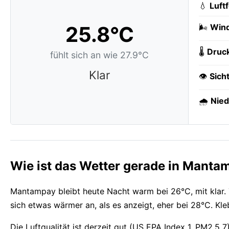
💧
Luft
25.8°C
🌬️
Wind
🌡️
Druc
fühlt sich an wie 27.9°C
Klar
👁️
Sich
🌧️
Nied
Wie ist das Wetter gerade in Manta
Mantampay bleibt heute Nacht warm bei 26°C, mit klar.
sich etwas wärmer an, als es anzeigt, eher bei 28°C. Kle
Die Luftqualität ist derzeit gut (US EPA Index 1, PM2.5 