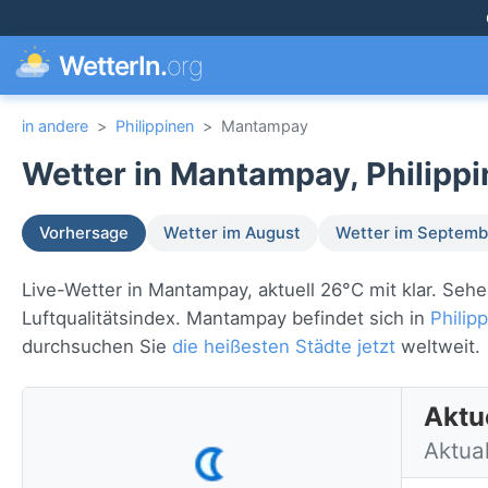
WetterIn.
org
in andere
>
Philippinen
>
Mantampay
Wetter in Mantampay, Philippi
Vorhersage
Wetter im August
Wetter im Septemb
Live-Wetter in Mantampay, aktuell 26°C mit klar. Se
Luftqualitätsindex. Mantampay befindet sich in
Philip
durchsuchen Sie
die heißesten Städte jetzt
weltweit.
Aktu
Aktua