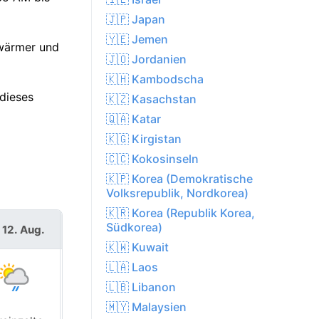
🇯🇵 Japan
🇾🇪 Jemen
 wärmer und
🇯🇴 Jordanien
🇰🇭 Kambodscha
dieses
🇰🇿 Kasachstan
🇶🇦 Katar
🇰🇬 Kirgistan
🇨🇨 Kokosinseln
🇰🇵 Korea (Demokratische
Volksrepublik, Nordkorea)
🇰🇷 Korea (Republik Korea,
Südkorea)
 12. Aug.
Do. 13. Aug.
🇰🇼 Kuwait
🇱🇦 Laos
🇱🇧 Libanon
🇲🇾 Malaysien