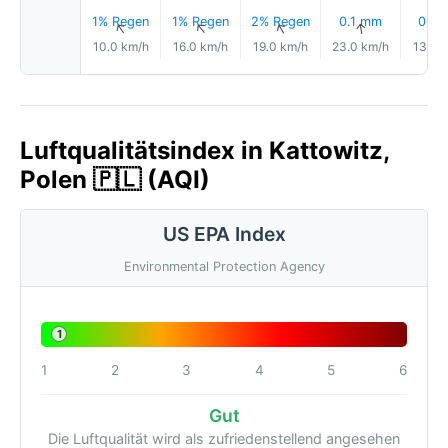
1% Regen
1% Regen
2% Regen
0.1 mm
0.3
↑
↑
↑
↑
↑
10.0 km/h
16.0 km/h
19.0 km/h
23.0 km/h
13.0 
Luftqualitätsindex in Kattowitz,
Polen 🇵🇱 (AQI)
US EPA Index
Environmental Protection Agency
1
1
2
3
4
5
6
Gut
Die Luftqualität wird als zufriedenstellend angesehen