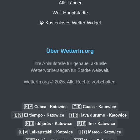
Alle Länder
Welt-Hauptstädte
🧩 Kostenloses Wetter-Widget
Über WetterIn.org
Ihre Anlaufstelle für genaue, aktuelle
Wettervorhersagen für Städte weltweit.
WetterIn.org © 2026. Alle Rechte vorbehalten.
🇲🇾
🇮🇩
Cuaca · Katowice
Cuaca · Katowice
🇪🇸
🇹🇷
El tiempo · Katowice
Hava durumu · Katowice
🇭🇺
🇪🇪
Időjárás · Katowice
Ilm · Katowice
🇱🇻
🇮🇹
Laikapstākļi · Katovice
Meteo · Katowice