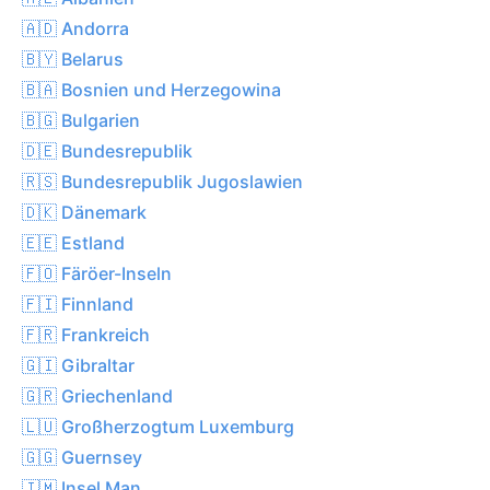
🇦🇩 Andorra
🇧🇾 Belarus
🇧🇦 Bosnien und Herzegowina
🇧🇬 Bulgarien
🇩🇪 Bundesrepublik
🇷🇸 Bundesrepublik Jugoslawien
🇩🇰 Dänemark
🇪🇪 Estland
🇫🇴 Färöer-Inseln
🇫🇮 Finnland
🇫🇷 Frankreich
🇬🇮 Gibraltar
🇬🇷 Griechenland
🇱🇺 Großherzogtum Luxemburg
🇬🇬 Guernsey
🇮🇲 Insel Man