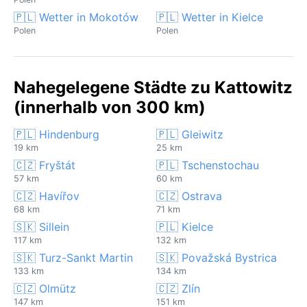
🇵🇱 Wetter in Mokotów
🇵🇱 Wetter in Kielce
Polen
Polen
Nahegelegene Städte zu Kattowitz
(innerhalb von 300 km)
🇵🇱 Hindenburg
🇵🇱 Gleiwitz
19 km
25 km
🇨🇿 Fryštát
🇵🇱 Tschenstochau
57 km
60 km
🇨🇿 Havířov
🇨🇿 Ostrava
68 km
71 km
🇸🇰 Sillein
🇵🇱 Kielce
117 km
132 km
🇸🇰 Turz-Sankt Martin
🇸🇰 Považská Bystrica
133 km
134 km
🇨🇿 Olmütz
🇨🇿 Zlín
147 km
151 km