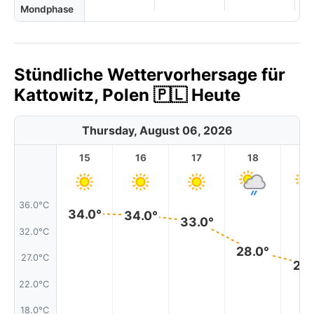
Mondphase
Stündliche Wettervorhersage für
Kattowitz, Polen 🇵🇱 Heute
Thursday, August 06, 2026
15
16
17
18
1
36.0°C
34.0°
34.0°
33.0°
32.0°C
28.0°
27.0°C
26.
22.0°C
18.0°C