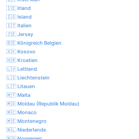
🇮🇪 Irland
🇮🇸 Island
🇮🇹 Italien
🇯🇪 Jersey
🇧🇪 Königreich Belgien
🇽🇰 Kosovo
🇭🇷 Kroatien
🇱🇻 Lettland
🇱🇮 Liechtenstein
🇱🇹 Litauen
🇲🇹 Malta
🇲🇩 Moldau (Republik Moldau)
🇲🇨 Monaco
🇲🇪 Montenegro
🇳🇱 Niederlande
🇳🇴 Norwegen