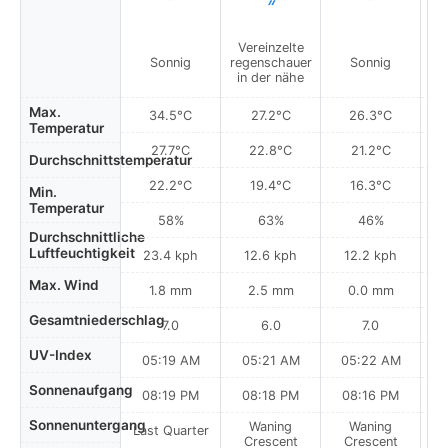
Vereinzelte
Sonnig
regenschauer
Sonnig
in der nähe
Max.
34.5°C
27.2°C
26.3°C
Temperatur
27.7°C
22.8°C
21.2°C
Durchschnittstemperatur
22.2°C
19.4°C
16.3°C
Min.
Temperatur
58%
63%
46%
Durchschnittliche
Luftfeuchtigkeit
23.4 kph
12.6 kph
12.2 kph
Max. Wind
1.8 mm
2.5 mm
0.0 mm
Gesamtniederschlag
7.0
6.0
7.0
UV-Index
05:19 AM
05:21 AM
05:22 AM
0
Sonnenaufgang
08:19 PM
08:18 PM
08:16 PM
Sonnenuntergang
Waning
Waning
Last Quarter
Crescent
Crescent