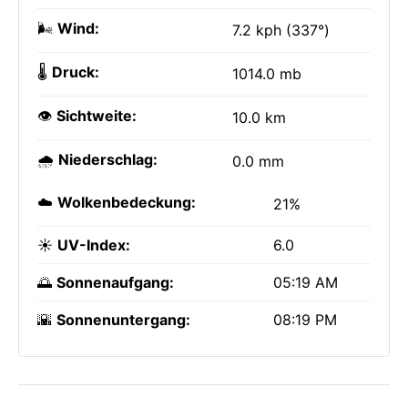
🌬️
Wind:
7.2 kph (337°)
🌡️
Druck:
1014.0 mb
👁️
Sichtweite:
10.0 km
🌧️
Niederschlag:
0.0 mm
☁️
Wolkenbedeckung:
21%
☀️
UV-Index:
6.0
🌅
Sonnenaufgang:
05:19 AM
🌇
Sonnenuntergang:
08:19 PM