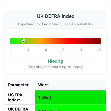
UK DEFRA Index
Department for Environment, Food & Rural Affairs
2
1
3
5
7
9
10
Niedrig
Die Luftverschmutzung ist niedrig
Parameter
Wert
US EPA
1 (Gut)
Index:
UK DEFRA