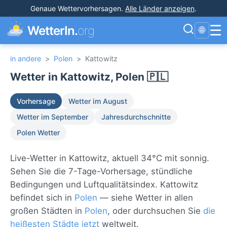
Genaue Wettervorhersagen
.
Alle Länder anzeigen
.
☰
WetterIn.
org
🌐
in andere
>
Polen
>
Kattowitz
Wetter in Kattowitz, Polen 🇵🇱
Vorhersage
Wetter im August
Wetter im September
Jahresdurchschnitte
Polen Wetter
Live-Wetter in Kattowitz, aktuell 34°C mit sonnig.
Sehen Sie die 7-Tage-Vorhersage, stündliche
Bedingungen und Luftqualitätsindex. Kattowitz
befindet sich in
Polen
— siehe Wetter in allen
großen Städten in
Polen
, oder durchsuchen Sie
die
heißesten Städte jetzt
weltweit.