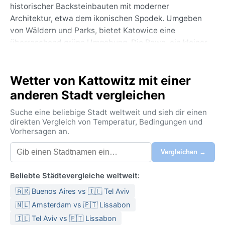
historischer Backsteinbauten mit moderner
Architektur, etwa dem ikonischen Spodek. Umgeben
von Wäldern und Parks, bietet Katowice eine
überraschend grüne Umgebung. Die Rawa, ein kleiner
Fluss, durchzieht die Innenstadt, während die Nähe
zu Krakau und den Beskiden Ausflüge in die Natur
Wetter von Kattowitz mit einer
ermöglicht. Hier pulsiert das Leben in Cafés und
Galerien, und die postindustrielle Atmosphäre verleiht
anderen Stadt vergleichen
der Stadt einen eigenwilligen, authentischen Reiz.
Suche eine beliebige Stadt weltweit und sieh dir einen
Klimatisch herrscht in Katowice ein warm-feuchtes
direkten Vergleich von Temperatur, Bedingungen und
Vorhersagen an.
Kontinentalklima (Köppen Dfb) mit vier ausgeprägten
Jahreszeiten. Die Sommer sind mild bis warm, mit
Vergleichen →
Durchschnittstemperaturen um 20°C und
gelegentlichen Gewittern – die Luftfeuchtigkeit ist
Beliebte Städtevergleiche weltweit:
mäßig. Die Winter dagegen sind kalt, oft unter dem
🇦🇷 Buenos Aires vs 🇮🇱 Tel Aviv
Gefrierpunkt, mit Schneefall und Nebel. Die
Niederschläge verteilen sich gleichmäßig übers Jahr,
🇳🇱 Amsterdam vs 🇵🇹 Lissabon
wobei der Juli meist der regenreichste Monat ist. Für
🇮🇱 Tel Aviv vs 🇵🇹 Lissabon