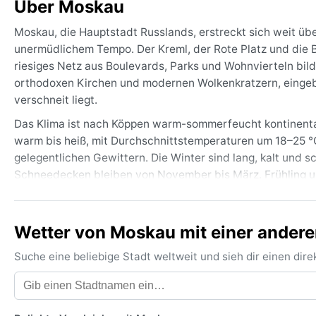
Über Moskau
Moskau, die Hauptstadt Russlands, erstreckt sich weit ü
unermüdlichem Tempo. Der Kreml, der Rote Platz und die B
riesiges Netz aus Boulevards, Parks und Wohnvierteln bil
orthodoxen Kirchen und modernen Wolkenkratzern, eingebet
verschneit liegt.
Das Klima ist nach Köppen warm-sommerfeucht kontinenta
warm bis heiß, mit Durchschnittstemperaturen um 18–25 °C,
gelegentlichen Gewittern. Die Winter sind lang, kalt und s
Schneedecken bleiben von November bis März. Frühling un
Winter reist, braucht dicke Daunenjacken, gefütterte Stie
die unvermittelten Schauer.
Wetter von Moskau mit einer andere
Die beste Reisezeit für angenehm warmes und meist trock
der Gorki-Park, und die langen Tage laden zu Spaziergänge
Suche eine beliebige Stadt weltweit und sieh dir einen di
Im Winter lockt das berühmte russische Wintermärchen mit
Phänomen ist der plötzliche Temperatursturz durch kontinen
Auch dichter Nebel im Herbst kann Sicht und Reisen ersc