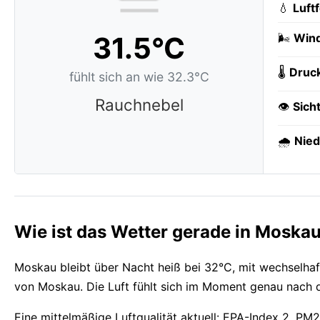
💧
Luft
31.5°C
🌬️
Wind
🌡️
Druc
fühlt sich an wie 32.3°C
Rauchnebel
👁️
Sich
🌧️
Nied
Wie ist das Wetter gerade in Moska
Moskau bleibt über Nacht heiß bei 32°C, mit wechselha
von Moskau. Die Luft fühlt sich im Moment genau nach d
Eine mittelmäßige Luftqualität aktuell: EPA-Index 2, PM