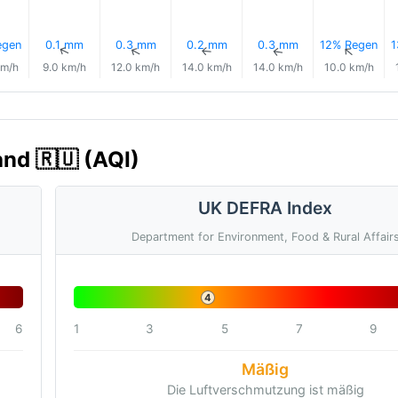
egen
0.1 mm
0.3 mm
0.2 mm
0.3 mm
12% Regen
1
↑
↑
↑
↑
↑
↑
km/h
9.0 km/h
12.0 km/h
14.0 km/h
14.0 km/h
10.0 km/h
and 🇷🇺 (AQI)
UK DEFRA Index
Department for Environment, Food & Rural Affair
4
6
1
3
5
7
9
Mäßig
Die Luftverschmutzung ist mäßig