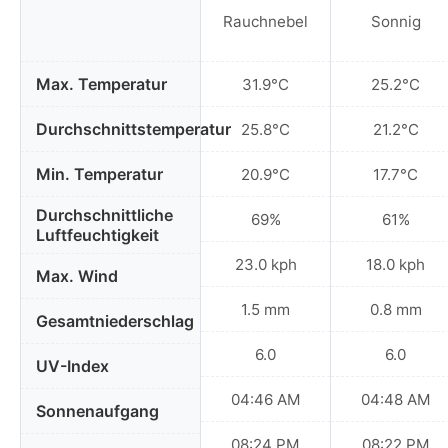
Rauchnebel
Sonnig
Max. Temperatur
31.9°C
25.2°C
Durchschnittstemperatur
25.8°C
21.2°C
Min. Temperatur
20.9°C
17.7°C
Durchschnittliche
69%
61%
Luftfeuchtigkeit
23.0 kph
18.0 kph
Max. Wind
1.5 mm
0.8 mm
Gesamtniederschlag
6.0
6.0
UV-Index
04:46 AM
04:48 AM
Sonnenaufgang
08:24 PM
08:22 PM