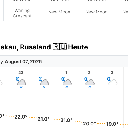
Waning
New Moon
New Moon
N
Crescent
skau, Russland 🇷🇺 Heute
ay, August 07, 2026
2
23
1
2
3
0°
22.0°
21.0°
21.0°
20.0°
19.0°