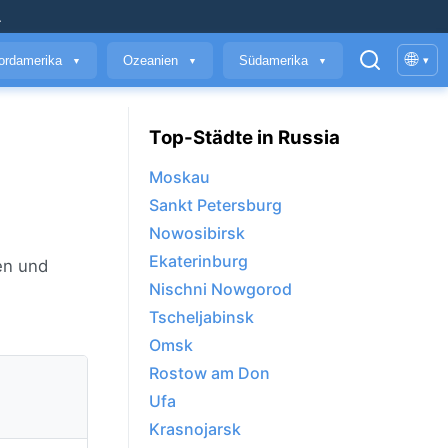
.
🌐
ordamerika
Ozeanien
Südamerika
▾
▼
▼
▼
Top-Städte in Russia
Moskau
Sankt Petersburg
Nowosibirsk
Ekaterinburg
en und
Nischni Nowgorod
Tscheljabinsk
Omsk
Rostow am Don
Ufa
Krasnojarsk