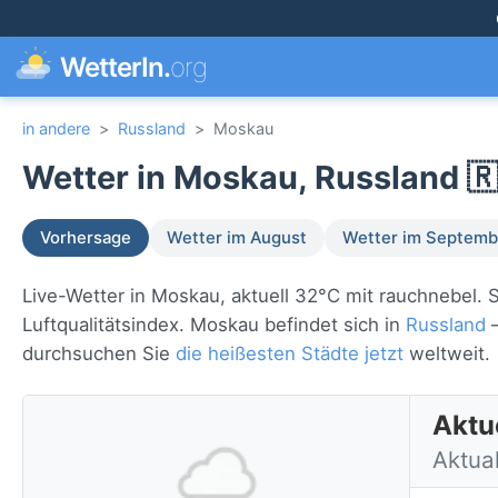
WetterIn.
org
in andere
>
Russland
>
Moskau
Wetter in Moskau, Russland 
Vorhersage
Wetter im August
Wetter im Septemb
Live-Wetter in Moskau, aktuell 32°C mit rauchnebel.
Luftqualitätsindex. Moskau befindet sich in
Russland
—
durchsuchen Sie
die heißesten Städte jetzt
weltweit.
Aktu
Aktual