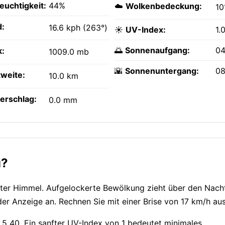
feuchtigkeit:
44%
☁️
Wolkenbedeckung:
1
:
16.6 kph (263°)
☀️
UV-Index:
1.
🌅
Sonnenaufgang:
04
k:
1009.0 mb
🌇
Sonnenuntergang:
08
tweite:
10.0 km
erschlag:
0.0 mm
u?
fter Himmel. Aufgelockerte Bewölkung zieht über den Nac
er Anzeige an. Rechnen Sie mit einer Brise von 17 km/h au
2.5 40. Ein sanfter UV-Index von 1 bedeutet minimales