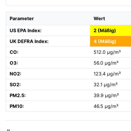
Parameter
Wert
US EPA Index:
2 (Mäßig)
UK DEFRA Index:
4 (Mäßig)
CO:
512.0 µg/m³
O3:
56.0 µg/m³
NO2:
123.4 µg/m³
SO2:
32.1 µg/m³
PM2.5:
39.9 µg/m³
PM10:
46.5 µg/m³