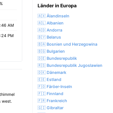
0%
Länder in Europa
0
🇦🇽 Ålandinseln
🇦🇱 Albanien
:46 AM
🇦🇩 Andorra
:24 PM
🇧🇾 Belarus
🇧🇦 Bosnien und Herzegowina
🇧🇬 Bulgarien
🇩🇪 Bundesrepublik
🇷🇸 Bundesrepublik Jugoslawien
🇩🇰 Dänemark
🇪🇪 Estland
🇫🇴 Färöer-Inseln
🇫🇮 Finnland
hthimmel
🇫🇷 Frankreich
s west.
🇬🇮 Gibraltar