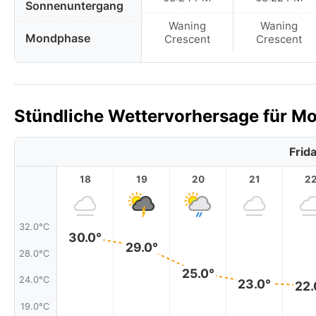
Sonnenuntergang
Waning
Waning
Mondphase
Crescent
Crescent
Stündliche Wettervorhersage für Mo
Frid
18
19
20
21
2
32.0°C
30.0°
29.0°
28.0°C
25.0°
24.0°C
23.0°
22.
19.0°C