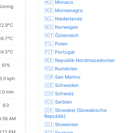
🇲🇨 Monaco
Sonnig
Sonnig
🇲🇪 Montenegro
🇳🇱 Niederlande
22.9°C
21.6°C
🇳🇴 Norwegen
🇦🇹 Österreich
18.7°C
18.7°C
🇵🇱 Polen
14.3°C
16.1°C
🇵🇹 Portugal
🇲🇰 Republik Nordmazedonien
61%
45%
🇷🇴 Rumänien
🇸🇲 San Marino
3.0 kph
16.9 kph
🇸🇪 Schweden
2.0 mm
0.0 mm
🇨🇭 Schweiz
🇷🇸 Serbien
6.0
6.0
🇸🇰 Slowakei (Slowakische
Republik)
4:56 AM
04:57 AM
🇸🇮 Slowenien
8:13 PM
08:10 PM
🇪🇸 Spanien