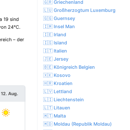
🇬🇷 Griechenland
🇱🇺 Großherzogtum Luxemburg
🇬🇬 Guernsey
a 19 sind
🇮🇲 Insel Man
von 24°C.
🇮🇪 Irland
reich – der
🇮🇸 Island
🇮🇹 Italien
🇯🇪 Jersey
🇧🇪 Königreich Belgien
🇽🇰 Kosovo
🇭🇷 Kroatien
🇱🇻 Lettland
 12. Aug.
Do. 13. Aug.
🇱🇮 Liechtenstein
🇱🇹 Litauen
🇲🇹 Malta
🇲🇩 Moldau (Republik Moldau)