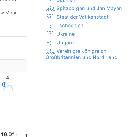
🇸🇯 Spitzbergen und Jan Mayen
ew Moon
New Moon
🇻🇦 Staat der Vatikanstadt
🇨🇿 Tschechien
🇺🇦 Ukraine
🇭🇺 Ungarn
🇬🇧 Vereinigte Königreich
Großbritannien und Nordirland
4
5
6
7
8
9
21.0°
20.0°
19.0°
19.0°
18.0°
18.0°