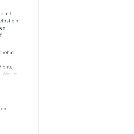
e mit
elbst ein
en,
f
genehm
dichte
. Wer im
acke für
s, etwa
auftreten.
 an.
 besonderes
 Seite.