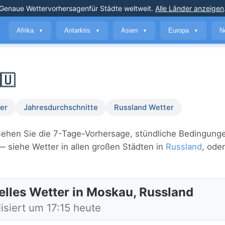
Genaue Wettervorhersagen
für Städte weltweit
.
Alle Länder anzeigen
Afrika
Antarktis
Asien
Europa
N
▼
▼
▼
▼
🇺
er
Jahresdurchschnitte
Russland Wetter
 Sehen Sie die 7-Tage-Vorhersage, stündliche Bedingung
 siehe Wetter in allen großen Städten in
Russland
, oder
elles Wetter in Moskau, Russland
isiert um 17:15 heute