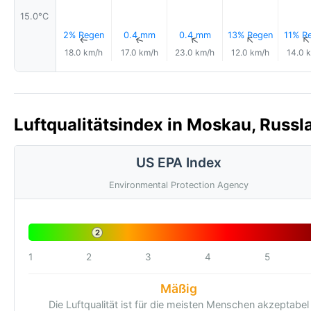
15.0°C
2% Regen
0.4 mm
0.4 mm
13% Regen
11% R
↑
↑
↑
↑
18.0 km/h
17.0 km/h
23.0 km/h
12.0 km/h
14.0 
Luftqualitätsindex in Moskau, Russl
US EPA Index
Environmental Protection Agency
2
1
2
3
4
5
Mäßig
Die Luftqualität ist für die meisten Menschen akzeptabel