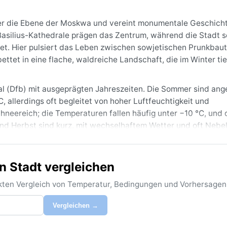
ber die Ebene der Moskwa und vereint monumentale Geschicht
asilius-Kathedrale prägen das Zentrum, während die Stadt s
det. Hier pulsiert das Leben zwischen sowjetischen Prunkbaut
tet in eine flache, waldreiche Landschaft, die im Winter tie
l (Dfb) mit ausgeprägten Jahreszeiten. Die Sommer sind an
 allerdings oft begleitet von hoher Luftfeuchtigkeit und
chneereich; die Temperaturen fallen häufig unter −10 °C, und 
d Herbst sind kurz, mit wechselhaftem Wetter und oft Nebel
fel und Mützen – im Sommer leichte Kleidung und eine Regenj
n Stadt vergleichen
enes Wetter ist von Mai bis September. Dann blühen die Park
n ein. Doch Vorsicht: Im Juli und August können Hitzewellen 
rekten Vergleich von Temperatur, Bedingungen und Vorhersagen
 Eislaufen und Schneefesten, aber die Kälte ist extrem. Ein
tale Kaltluft – dann zeigt Moskau seine eisige, klirrend klare
Vergleichen →
hweren.